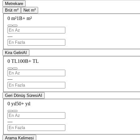
Metrekare
Brüt m²
Net m²
0 m²
1B+ m²
—
Kira Geliri
AI
0 TL
100B+ TL
—
Geri Dönüş Süresi
AI
0 yıl
50+ yıl
—
Arama Kelimesi