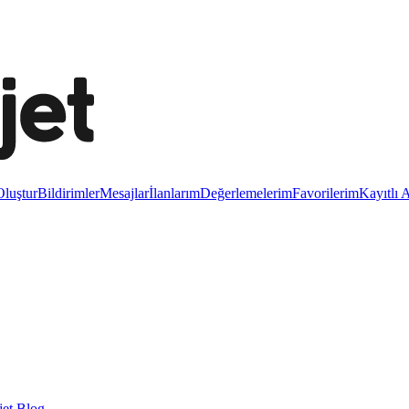
luştur
Bildirimler
Mesajlar
İlanlarım
Değerlemelerim
Favorilerim
Kayıtlı 
et Blog