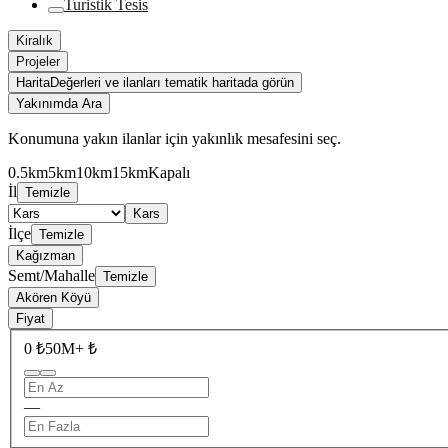
Turistik Tesis
Kiralık
Projeler
Harita
Değerleri ve ilanları tematik haritada görün
Yakınımda Ara
Konumuna yakın ilanlar için yakınlık mesafesini seç.
0.5km
5km
10km
15km
Kapalı
İl
Temizle
Kars
İlçe
Temizle
Kağızman
Semt/Mahalle
Temizle
Akören Köyü
Fiyat
0 ₺
50M+ ₺
—