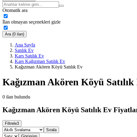
Otomatik ara
İlan olmayan seçenekleri gizle
Ara (0 ilan)
Ana Sayfa
Satılık Ev
Kars Satılık Ev
Kars Kağızman Satılık Ev
Kağızman Akören Köyü Satılık Ev
Kağızman Akören Köyü Satılık
0
ilan bulundu
Kağızman Akören Köyü Satılık Ev Fiyatla
Filtrele
3
Sırala
Görünüm