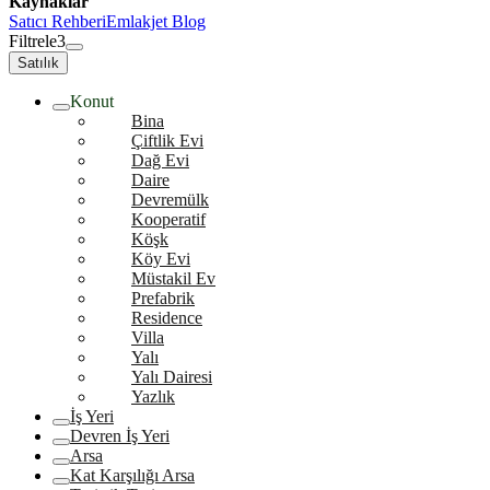
Kaynaklar
Satıcı Rehberi
Emlakjet Blog
Filtrele
3
Satılık
Konut
Bina
Çiftlik Evi
Dağ Evi
Daire
Devremülk
Kooperatif
Köşk
Köy Evi
Müstakil Ev
Prefabrik
Residence
Villa
Yalı
Yalı Dairesi
Yazlık
İş Yeri
Devren İş Yeri
Arsa
Kat Karşılığı Arsa