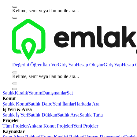
Kelime, semt veya ilan no ile ara...
Değerini Öğren
İlan Ver
Giriş Yap
Hesap Oluştur
Giriş Yap
Hesap O
Kelime, semt veya ilan no ile ara...
Satılık
Kiralık
Yatırım
Danışmanlar
Sat
Konut
Satılık Konut
Satılık Daire
Yeni İlanlar
Haritada Ara
İş Yeri & Arsa
Satılık İş Yeri
Satılık Dükkan
Satılık Arsa
Satılık Tarla
Projeler
Tüm Projeler
Ankara Konut Projeleri
Yeni Projeler
Kaynaklar
Satın Alma Rehberi
Konut Kredisi Rehberi
Uzman Danışmanlar
Emlakj