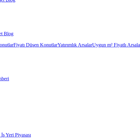
et Blog
onutlar
Fiyatı Düşen Konutlar
Yatırımlık Arsalar
Uygun m² Fiyatlı Arsala
hberi
k İş Yeri Piyasası