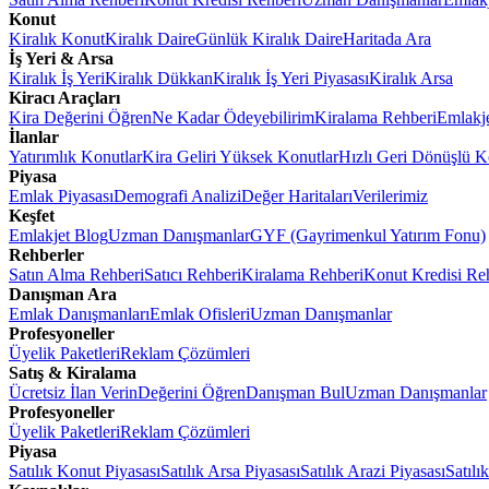
Konut
Kiralık Konut
Kiralık Daire
Günlük Kiralık Daire
Haritada Ara
İş Yeri & Arsa
Kiralık İş Yeri
Kiralık Dükkan
Kiralık İş Yeri Piyasası
Kiralık Arsa
Kiracı Araçları
Kira Değerini Öğren
Ne Kadar Ödeyebilirim
Kiralama Rehberi
Emlakj
İlanlar
Yatırımlık Konutlar
Kira Geliri Yüksek Konutlar
Hızlı Geri Dönüşlü K
Piyasa
Emlak Piyasası
Demografi Analizi
Değer Haritaları
Verilerimiz
Keşfet
Emlakjet Blog
Uzman Danışmanlar
GYF (Gayrimenkul Yatırım Fonu)
Rehberler
Satın Alma Rehberi
Satıcı Rehberi
Kiralama Rehberi
Konut Kredisi Re
Danışman Ara
Emlak Danışmanları
Emlak Ofisleri
Uzman Danışmanlar
Profesyoneller
Üyelik Paketleri
Reklam Çözümleri
Satış & Kiralama
Ücretsiz İlan Verin
Değerini Öğren
Danışman Bul
Uzman Danışmanlar
Profesyoneller
Üyelik Paketleri
Reklam Çözümleri
Piyasa
Satılık Konut Piyasası
Satılık Arsa Piyasası
Satılık Arazi Piyasası
Satılı