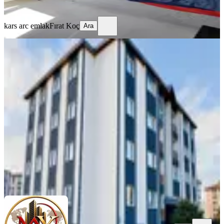
Ara
kars arc emlak
Fırat Koç
Ara
YENİ
Kayak Tutkunlarına! Sarıkamış
Kayak Merkezi'nde Satılık Daire
Sarıkamış, İstiklal Mahallesi
3+1
·
120 m²
·
2. Kat
·
06.08.2026
2.200.000 ₺
myora gayrimenkul
Mustafa Yaşar
Ara