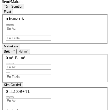
Semt/Mahalle
Tüm Semtler
Fiyat
0 ₺
50M+ ₺
—
Metrekare
Brüt m²
Net m²
0 m²
1B+ m²
—
Kira Geliri
AI
0 TL
100B+ TL
—