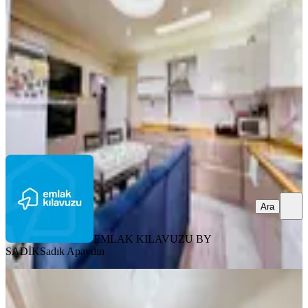
Merkez, Yenişehir Mahallesi
4+1
·
210 m²
·
5. Kat
·
04.08.2026
5.250.000 ₺
EMLAK KILAVUZU BY SADİK
Sadık Apaydın
Ara
Ara
EMLAK KILAVUZU BY
SADİK
Sadık Apaydın
YENİ
%
8
Emlak Kılavuzun'dan Satılık 2+1
Hazır Kiracılı Daire