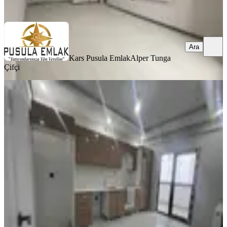
Ara
Ara
Kars Pusula Emlak
Alper Tunga
Çifçi
SIFIR BİNA
Pusula Emlak'tan Ultra Lüks 2+1
Daire
Merkez, Yenişehir Mahallesi
2+1
·
105 m²
·
3. Kat
·
24.07.2026
3.150.000 ₺
Kars Pusula Emlak
Alper Tunga Çifçi
Ara