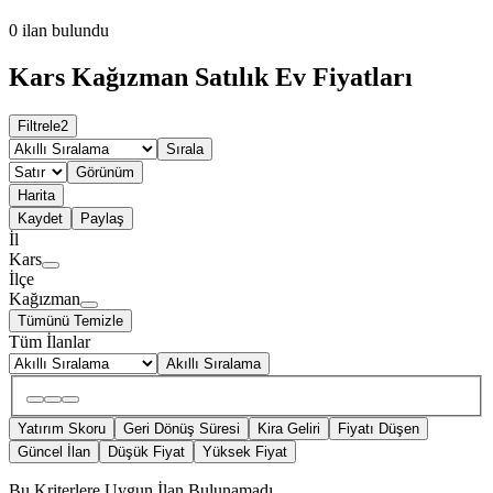
0
ilan bulundu
Kars Kağızman Satılık Ev Fiyatları
Filtrele
2
Sırala
Görünüm
Harita
Kaydet
Paylaş
İl
Kars
İlçe
Kağızman
Tümünü Temizle
Tüm İlanlar
Akıllı Sıralama
Yatırım Skoru
Geri Dönüş Süresi
Kira Geliri
Fiyatı Düşen
Güncel İlan
Düşük Fiyat
Yüksek Fiyat
Bu Kriterlere Uygun İlan Bulunamadı