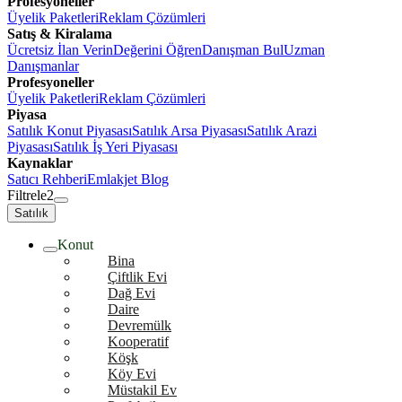
Profesyoneller
Üyelik Paketleri
Reklam Çözümleri
Satış & Kiralama
Ücretsiz İlan Verin
Değerini Öğren
Danışman Bul
Uzman
Danışmanlar
Profesyoneller
Üyelik Paketleri
Reklam Çözümleri
Piyasa
Satılık Konut Piyasası
Satılık Arsa Piyasası
Satılık Arazi
Piyasası
Satılık İş Yeri Piyasası
Kaynaklar
Satıcı Rehberi
Emlakjet Blog
Filtrele
2
Satılık
Konut
Bina
Çiftlik Evi
Dağ Evi
Daire
Devremülk
Kooperatif
Köşk
Köy Evi
Müstakil Ev