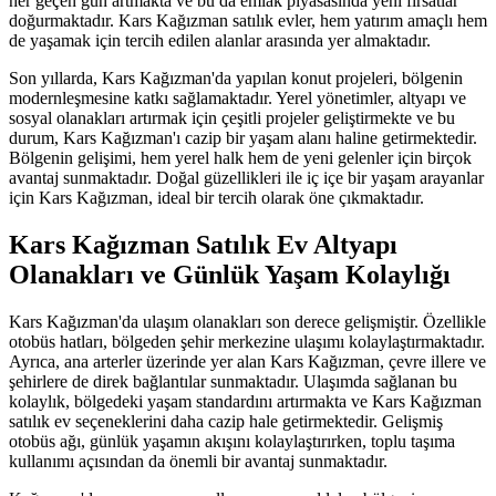
her geçen gün artmakta ve bu da emlak piyasasında yeni fırsatlar
doğurmaktadır. Kars Kağızman satılık evler, hem yatırım amaçlı hem
de yaşamak için tercih edilen alanlar arasında yer almaktadır.
Son yıllarda, Kars Kağızman'da yapılan konut projeleri, bölgenin
modernleşmesine katkı sağlamaktadır. Yerel yönetimler, altyapı ve
sosyal olanakları artırmak için çeşitli projeler geliştirmekte ve bu
durum, Kars Kağızman'ı cazip bir yaşam alanı haline getirmektedir.
Bölgenin gelişimi, hem yerel halk hem de yeni gelenler için birçok
avantaj sunmaktadır. Doğal güzellikleri ile iç içe bir yaşam arayanlar
için Kars Kağızman, ideal bir tercih olarak öne çıkmaktadır.
Kars Kağızman Satılık Ev Altyapı
Olanakları ve Günlük Yaşam Kolaylığı
Kars Kağızman'da ulaşım olanakları son derece gelişmiştir. Özellikle
otobüs hatları, bölgeden şehir merkezine ulaşımı kolaylaştırmaktadır.
Ayrıca, ana arterler üzerinde yer alan Kars Kağızman, çevre illere ve
şehirlere de direk bağlantılar sunmaktadır. Ulaşımda sağlanan bu
kolaylık, bölgedeki yaşam standardını artırmakta ve Kars Kağızman
satılık ev seçeneklerini daha cazip hale getirmektedir. Gelişmiş
otobüs ağı, günlük yaşamın akışını kolaylaştırırken, toplu taşıma
kullanımı açısından da önemli bir avantaj sunmaktadır.