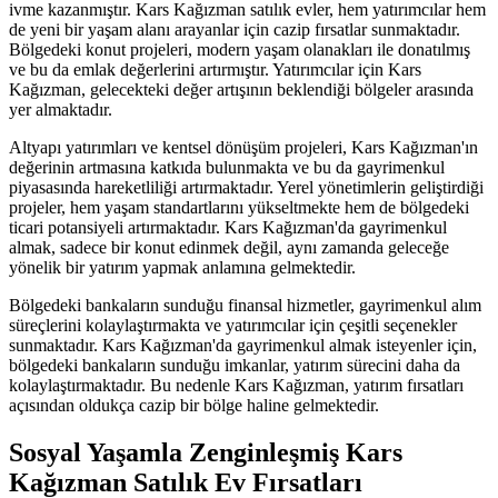
ivme kazanmıştır. Kars Kağızman satılık evler, hem yatırımcılar hem
de yeni bir yaşam alanı arayanlar için cazip fırsatlar sunmaktadır.
Bölgedeki konut projeleri, modern yaşam olanakları ile donatılmış
ve bu da emlak değerlerini artırmıştır. Yatırımcılar için Kars
Kağızman, gelecekteki değer artışının beklendiği bölgeler arasında
yer almaktadır.
Altyapı yatırımları ve kentsel dönüşüm projeleri, Kars Kağızman'ın
değerinin artmasına katkıda bulunmakta ve bu da gayrimenkul
piyasasında hareketliliği artırmaktadır. Yerel yönetimlerin geliştirdiği
projeler, hem yaşam standartlarını yükseltmekte hem de bölgedeki
ticari potansiyeli artırmaktadır. Kars Kağızman'da gayrimenkul
almak, sadece bir konut edinmek değil, aynı zamanda geleceğe
yönelik bir yatırım yapmak anlamına gelmektedir.
Bölgedeki bankaların sunduğu finansal hizmetler, gayrimenkul alım
süreçlerini kolaylaştırmakta ve yatırımcılar için çeşitli seçenekler
sunmaktadır. Kars Kağızman'da gayrimenkul almak isteyenler için,
bölgedeki bankaların sunduğu imkanlar, yatırım sürecini daha da
kolaylaştırmaktadır. Bu nedenle Kars Kağızman, yatırım fırsatları
açısından oldukça cazip bir bölge haline gelmektedir.
Sosyal Yaşamla Zenginleşmiş Kars
Kağızman Satılık Ev Fırsatları