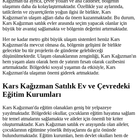
Kağızman'da ayrıca, çevre yolları ve ana caddeler, bölgenin
ulaşımını daha da kolaylaştırmaktadır. Özellikle yaz aylarında,
tatilcilerin ve ziyaretçilerin yoğun ilgisi ile birlikte, Kars
Kağızman'ın ulaşım ağları daha da önem kazanmaktadır. Bu durum,
Kars Kağızman satılık evler arasında seçim yapacak olanlar için
büyük bir avantaj sağlamakta ve bölgenin değerini artırmaktadır.
Her ne kadar metro gibi büyük ulaşım sistemleri henüz Kars
Kağızman'da mevcut olmasa da, bölgenin gelişimi ile birlikte
gelecekte bu tür projelerin de gündeme gelebileceği
düşünülmektedir. Ulaşım olanaklarının zenginliği, Kars Kağızman'ın
hem yaşam alanı olarak hem de yatırım fırsatı olarak cazibesini
artırmaktadır. Bölgedeki sosyal yaşamın da etkisiyle, Kars
Kağızman'da ulaşımın önemi giderek artmaktadır.
Kars Kağızman Satılık Ev ve Çevredeki
Eğitim Kurumları
Kars Kağızman'da eğitim olanakları geniş bir yelpazeye
yayılmaktadır. Bölgedeki okullar, çocukların eğitim hayatına sağlam
bir temel atmalarını sağlamakta ve aileler için önemli bir kriter
oluşturmaktadır. Kars Kağızman satılık ev arayışında olan aileler,
çocuklarının eğitimine yönelik ihtiyaçlarını da göz önünde
bulundurmaktadır. Eğitim kurumları, hem devlet okulları hem de