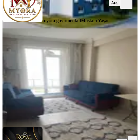
Ara
myora gayrimenkul
Mustafa Yaşar
YENİ
Şehitler Mah Arakat Eşyalı Satılık
1+1
Merkez, Şehitler Mahallesi
1+1
·
53 m²
·
2. Kat
·
06.08.2026
1.240.000 ₺
Alp ROYAL Emlak Gayrimenkul
Melek Kuyumcu
Ara