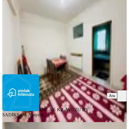
Merkez, Şehitler Mahallesi
2+1
·
75 m²
·
Yüksek giriş
·
03.08.2026
1.650.000 ₺
1.800.000 ₺
EMLAK KILAVUZU BY SADİK
Sadık Apaydın
Ara
Ara
EMLAK KILAVUZU BY
SADİK
Sadık Apaydın
YENİ