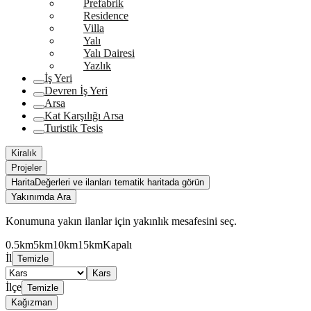
Prefabrik
Residence
Villa
Yalı
Yalı Dairesi
Yazlık
İş Yeri
Devren İş Yeri
Arsa
Kat Karşılığı Arsa
Turistik Tesis
Kiralık
Projeler
Harita
Değerleri ve ilanları tematik haritada görün
Yakınımda Ara
Konumuna yakın ilanlar için yakınlık mesafesini seç.
0.5km
5km
10km
15km
Kapalı
İl
Temizle
Kars
İlçe
Temizle
Kağızman