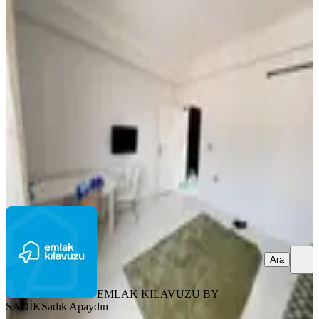
Emlak Kılavuzu'ndan Şehitler
Mah.de Geniş 1+1 0 Eşyalı Daire
Merkez, Şehitler Mahallesi
1+1
·
60 m²
·
4. Kat
·
03.08.2026
1.450.000 ₺
EMLAK KILAVUZU BY SADİK
Sadık Apaydın
Ara
Ara
EMLAK KILAVUZU BY
SADİK
Sadık Apaydın