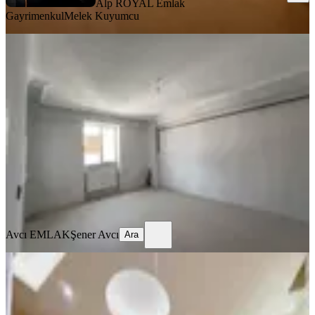
Alp ROYAL Emlak
Gayrimenkul
Melek Kuyumcu
YENİ
Şehitler Mahallesinde Satılık Sıfır 2+1
Daire
Merkez, Şehitler Mahallesi
2+1
·
85 m²
·
5. Kat
·
06.08.2026
2.250.000 ₺
Avcı EMLAK
Şener Avcı
Ara
Avcı EMLAK
Şener Avcı
Ara
YENİ
Emlak Kılavuzun'dan Yenişehirde
Satılık Ultra Lüks 4+1 Daire