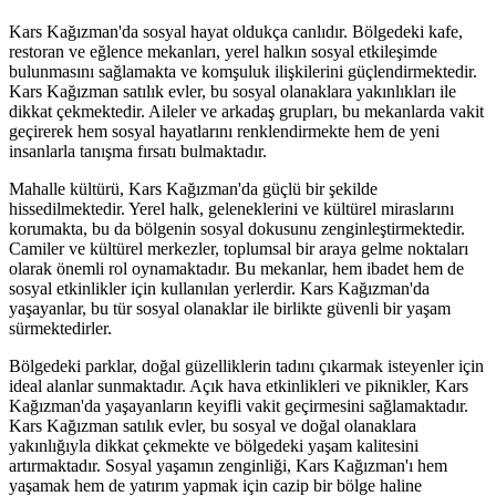
Kars Kağızman'da sosyal hayat oldukça canlıdır. Bölgedeki kafe,
restoran ve eğlence mekanları, yerel halkın sosyal etkileşimde
bulunmasını sağlamakta ve komşuluk ilişkilerini güçlendirmektedir.
Kars Kağızman satılık evler, bu sosyal olanaklara yakınlıkları ile
dikkat çekmektedir. Aileler ve arkadaş grupları, bu mekanlarda vakit
geçirerek hem sosyal hayatlarını renklendirmekte hem de yeni
insanlarla tanışma fırsatı bulmaktadır.
Mahalle kültürü, Kars Kağızman'da güçlü bir şekilde
hissedilmektedir. Yerel halk, geleneklerini ve kültürel miraslarını
korumakta, bu da bölgenin sosyal dokusunu zenginleştirmektedir.
Camiler ve kültürel merkezler, toplumsal bir araya gelme noktaları
olarak önemli rol oynamaktadır. Bu mekanlar, hem ibadet hem de
sosyal etkinlikler için kullanılan yerlerdir. Kars Kağızman'da
yaşayanlar, bu tür sosyal olanaklar ile birlikte güvenli bir yaşam
sürmektedirler.
Bölgedeki parklar, doğal güzelliklerin tadını çıkarmak isteyenler için
ideal alanlar sunmaktadır. Açık hava etkinlikleri ve piknikler, Kars
Kağızman'da yaşayanların keyifli vakit geçirmesini sağlamaktadır.
Kars Kağızman satılık evler, bu sosyal ve doğal olanaklara
yakınlığıyla dikkat çekmekte ve bölgedeki yaşam kalitesini
artırmaktadır. Sosyal yaşamın zenginliği, Kars Kağızman'ı hem
yaşamak hem de yatırım yapmak için cazip bir bölge haline