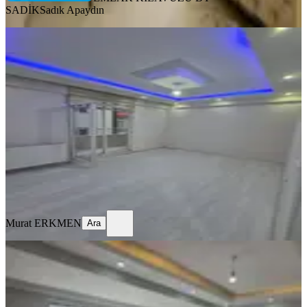
SADİK
Sadık Apaydın
BALKONLU
%
5
Üniversite Karşısında Aras Rezidansta
Güvenlik Kameralı 1+1 Sahibinden
Merkez, Şehitler Mahallesi
1+1
·
58 m²
·
3. Kat
·
30.07.2026
1.990.000 ₺
2.090.000 ₺
Murat ERKMEN
Ara
Murat ERKMEN
Ara
SIFIR BİNA
%
2
Örnek Mahallesinde Satılık 1+1 Sıfır
Kullanılmamış Daire
Merkez, Örnek Mahallesi