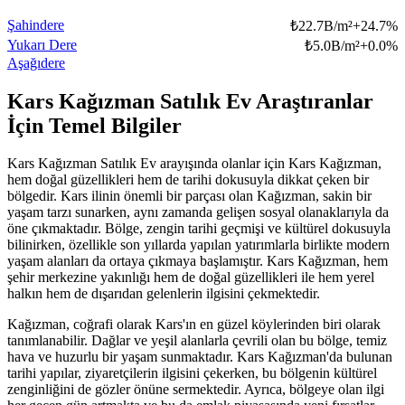
Şahindere
₺
22.7B/m²
+
24.7
%
Yukarı Dere
₺
5.0B/m²
+
0.0
%
Aşağıdere
Kars Kağızman Satılık Ev Araştıranlar
İçin Temel Bilgiler
Kars Kağızman Satılık Ev arayışında olanlar için Kars Kağızman,
hem doğal güzellikleri hem de tarihi dokusuyla dikkat çeken bir
bölgedir. Kars ilinin önemli bir parçası olan Kağızman, sakin bir
yaşam tarzı sunarken, aynı zamanda gelişen sosyal olanaklarıyla da
öne çıkmaktadır. Bölge, zengin tarihi geçmişi ve kültürel dokusuyla
bilinirken, özellikle son yıllarda yapılan yatırımlarla birlikte modern
yaşam alanları da ortaya çıkmaya başlamıştır. Kars Kağızman, hem
şehir merkezine yakınlığı hem de doğal güzellikleri ile hem yerel
halkın hem de dışarıdan gelenlerin ilgisini çekmektedir.
Kağızman, coğrafi olarak Kars'ın en güzel köylerinden biri olarak
tanımlanabilir. Dağlar ve yeşil alanlarla çevrili olan bu bölge, temiz
hava ve huzurlu bir yaşam sunmaktadır. Kars Kağızman'da bulunan
tarihi yapılar, ziyaretçilerin ilgisini çekerken, bu bölgenin kültürel
zenginliğini de gözler önüne sermektedir. Ayrıca, bölgeye olan ilgi