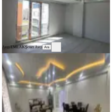
1+1
·
65 m²
·
5. Kat
·
29.07.2026
1.880.000 ₺
1.920.000 ₺
Avcı EMLAK
Şener Avcı
Ara
Avcı EMLAK
Şener Avcı
Ara
SİTE İÇİ
Yenişehir - Karadağ İnşaat Satılık
Ultra Lüks 4+1 Daire
Merkez, Yenişehir Mahallesi
4+1
·
220 m²
·
Yüksek giriş
·
27.07.2026
4.450.000 ₺