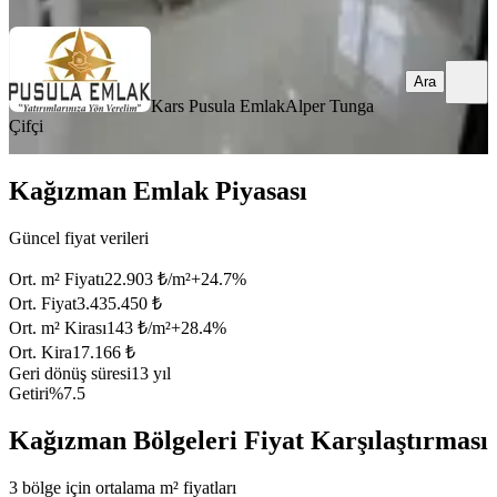
Ara
Kars Pusula Emlak
Alper Tunga
Çifçi
Kağızman Emlak Piyasası
Güncel fiyat verileri
Ort. m² Fiyatı
22.903 ₺/m²
+
24.7
%
Ort. Fiyat
3.435.450 ₺
Ort. m² Kirası
143 ₺/m²
+
28.4
%
Ort. Kira
17.166 ₺
Geri dönüş süresi
13 yıl
Getiri
%7.5
Kağızman Bölgeleri Fiyat Karşılaştırması
3 bölge için ortalama m² fiyatları