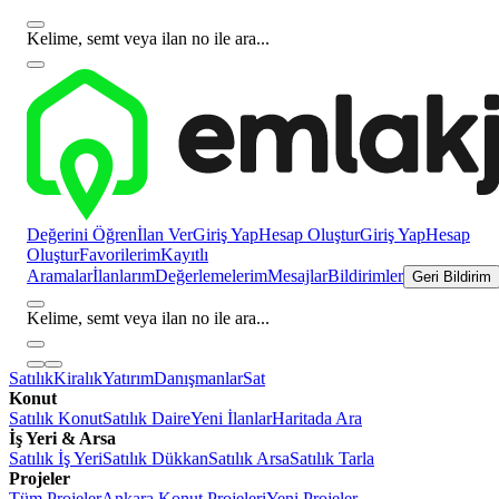
Kelime, semt veya ilan no ile ara...
Değerini Öğren
İlan Ver
Giriş Yap
Hesap Oluştur
Giriş Yap
Hesap
Oluştur
Favorilerim
Kayıtlı
Aramalar
İlanlarım
Değerlemelerim
Mesajlar
Bildirimler
Geri Bildirim
Kelime, semt veya ilan no ile ara...
Satılık
Kiralık
Yatırım
Danışmanlar
Sat
Konut
Satılık Konut
Satılık Daire
Yeni İlanlar
Haritada Ara
İş Yeri & Arsa
Satılık İş Yeri
Satılık Dükkan
Satılık Arsa
Satılık Tarla
Projeler
Tüm Projeler
Ankara Konut Projeleri
Yeni Projeler