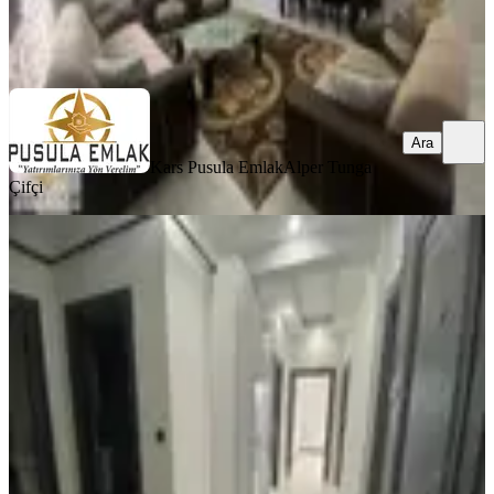
Kars Pusula Emlak
Alper Tunga Çifçi
Ara
Ara
Kars Pusula Emlak
Alper Tunga
Çifçi
SIFIR BİNA
Pusula Emlak'tan Satılık Lüks 2+1
Daire
Merkez, Yenişehir Mahallesi
2+1
·
90 m²
·
Yüksek giriş
·
24.07.2026
2.550.000 ₺
Kars Pusula Emlak
Alper Tunga Çifçi