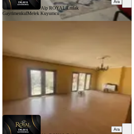
Ara
Alp ROYAL Emlak
Gayrimenkul
Melek Kuyumcu
YENİ
İstasyon Mah Gam Anaokul Yanı
Arakat Güney Satılık 3+1
Merkez, İstasyon Mahallesi
3+1
·
145 m²
·
2. Kat
·
06.08.2026
2.270.000 ₺
Alp ROYAL Emlak Gayrimenkul
Melek Kuyumcu
Ara
Ara