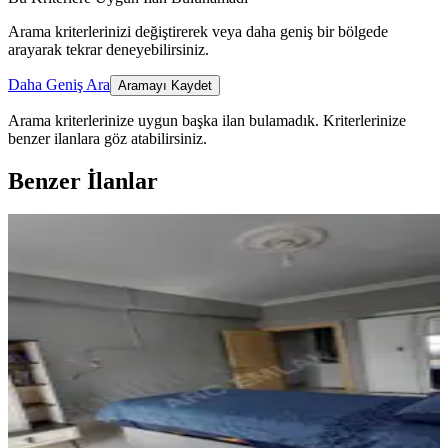
Arama kriterlerinizi değiştirerek veya daha geniş bir bölgede
arayarak tekrar deneyebilirsiniz.
Daha Geniş Ara
Aramayı Kaydet
Arama kriterlerinize uygun başka ilan bulamadık.
Kriterlerinize
benzer ilanlara göz atabilirsiniz.
Benzer İlanlar
YENİ
Arc Emlaktan Satılık 6+1daire
Şehitler Mahallesi
Merkez, Şehitler Mahallesi
6+1
·
190 m²
·
4. Kat
·
06.08.2026
6.000.000 ₺
kars arc emlak
Fırat Koç