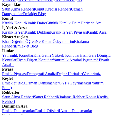
Kaynaklar
Satın Alma Rehberi
Konut Kredisi Rehberi
Uzman
Danışmanlar
Emlakjet Blog
Konut
Kiralık Konut
Kiralık Daire
Günlük Kiralık Daire
Haritada Ara
İş Yeri & Arsa
Kiralık İş Yeri
Kiralık Dükkan
Kiralık İş Yeri Piyasası
Kiralık Arsa
Kiracı Araçları
Kira Değerini Öğren
Ne Kadar Ödeyebilirim
Kiralama
Rehberi
Emlakjet Blog
İlanlar
Yatırımlık Konutlar
Kira Geliri Yüksek Konutlar
Hızlı Geri Dönüşlü
Konutlar
Fiyatı Düşen Konutlar
Yatırımlık Arsalar
Uygun m² Fiyatlı
Arsalar
Piyasa
Emlak Piyasası
Demografi Analizi
Değer Haritaları
Verilerimiz
Keşfet
Emlakjet Blog
Uzman Danışmanlar
GYF (Gayrimenkul Yatırım
Fonu)
Rehberler
Satın Alma Rehberi
Satıcı Rehberi
Kiralama Rehberi
Konut Kredisi
Rehberi
Danışman Ara
Emlak Danışmanları
Emlak Ofisleri
Uzman Danışmanlar