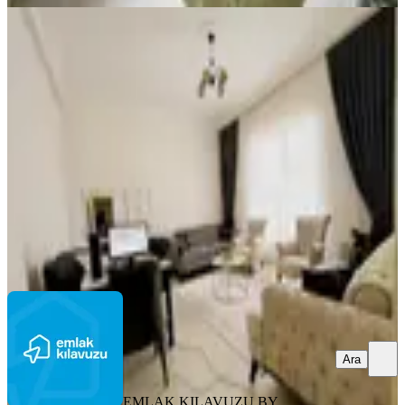
YENİ
Emlak Kılavuzu By Sadik'ten Şehitler
Mah'de Satılık 3+1 Daire
Merkez, Şehitler Mahallesi
3+1
·
155 m²
·
Yüksek giriş
·
03.08.2026
2.750.000 ₺
EMLAK KILAVUZU BY SADİK
Sadık Apaydın
Ara
Ara
EMLAK KILAVUZU BY