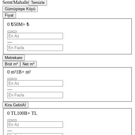
Semt/Mahalle
Temizle
Gümüştepe Köyü
Fiyat
0 ₺
50M+ ₺
—
Metrekare
Brüt m²
Net m²
0 m²
1B+ m²
—
Kira Geliri
AI
0 TL
100B+ TL
—