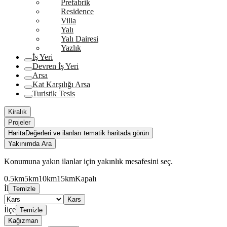
Prefabrik
Residence
Villa
Yalı
Yalı Dairesi
Yazlık
İş Yeri
Devren İş Yeri
Arsa
Kat Karşılığı Arsa
Turistik Tesis
Kiralık
Projeler
Harita
Değerleri ve ilanları tematik haritada görün
Yakınımda Ara
Konumuna yakın ilanlar için yakınlık mesafesini seç.
0.5km
5km
10km
15km
Kapalı
İl
Temizle
Kars
İlçe
Temizle
Kağızman