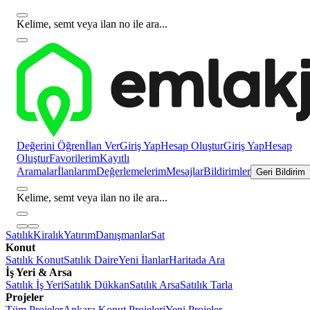
Kelime, semt veya ilan no ile ara...
Değerini Öğren
İlan Ver
Giriş Yap
Hesap Oluştur
Giriş Yap
Hesap
Oluştur
Favorilerim
Kayıtlı
Aramalar
İlanlarım
Değerlemelerim
Mesajlar
Bildirimler
Geri Bildirim
Kelime, semt veya ilan no ile ara...
Satılık
Kiralık
Yatırım
Danışmanlar
Sat
Konut
Satılık Konut
Satılık Daire
Yeni İlanlar
Haritada Ara
İş Yeri & Arsa
Satılık İş Yeri
Satılık Dükkan
Satılık Arsa
Satılık Tarla
Projeler
Tüm Projeler
Ankara Konut Projeleri
Yeni Projeler