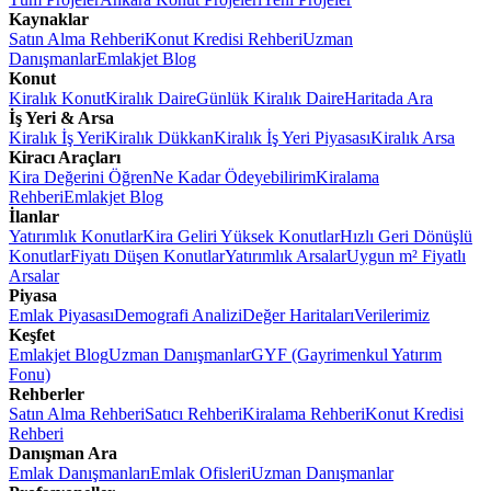
Kaynaklar
Satın Alma Rehberi
Konut Kredisi Rehberi
Uzman
Danışmanlar
Emlakjet Blog
Konut
Kiralık Konut
Kiralık Daire
Günlük Kiralık Daire
Haritada Ara
İş Yeri & Arsa
Kiralık İş Yeri
Kiralık Dükkan
Kiralık İş Yeri Piyasası
Kiralık Arsa
Kiracı Araçları
Kira Değerini Öğren
Ne Kadar Ödeyebilirim
Kiralama
Rehberi
Emlakjet Blog
İlanlar
Yatırımlık Konutlar
Kira Geliri Yüksek Konutlar
Hızlı Geri Dönüşlü
Konutlar
Fiyatı Düşen Konutlar
Yatırımlık Arsalar
Uygun m² Fiyatlı
Arsalar
Piyasa
Emlak Piyasası
Demografi Analizi
Değer Haritaları
Verilerimiz
Keşfet
Emlakjet Blog
Uzman Danışmanlar
GYF (Gayrimenkul Yatırım
Fonu)
Rehberler
Satın Alma Rehberi
Satıcı Rehberi
Kiralama Rehberi
Konut Kredisi
Rehberi
Danışman Ara
Emlak Danışmanları
Emlak Ofisleri
Uzman Danışmanlar