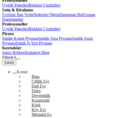
Profesyoneller
Üyelik Paketleri
Reklam Çözümleri
Satış & Kiralama
Ücretsiz İlan Verin
Değerini Öğren
Danışman Bul
Uzman
Danışmanlar
Profesyoneller
Üyelik Paketleri
Reklam Çözümleri
Piyasa
Satılık Konut Piyasası
Satılık Arsa Piyasası
Satılık Arazi
Piyasası
Satılık İş Yeri Piyasası
Kaynaklar
Satıcı Rehberi
Emlakjet Blog
Filtrele
3
Satılık
Konut
Bina
Çiftlik Evi
Dağ Evi
Daire
Devremülk
Kooperatif
Köşk
Köy Evi
Müstakil Ev