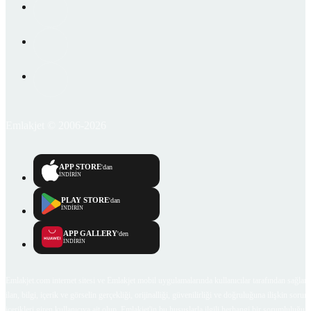
Emlakjet © 2006-2026
APP STORE
'dan
İNDİRİN
PLAY STORE
'dan
İNDİRİN
APP GALLERY
'den
İNDİRİN
Emlakjet.com internet sitesi ve Emlakjet mobil uygulamalarında kullanıcılar tarafından sağlana
ilan, bilgi, içerik ve görselin gerçekliği, orijinalliği, güvenilirliği ve doğruluğuna ilişkin soru
içerikleri giren kullanıcıya ait olup, Emlakjet'in bu hususlarla ilgili herhangi bir sorumluluğu