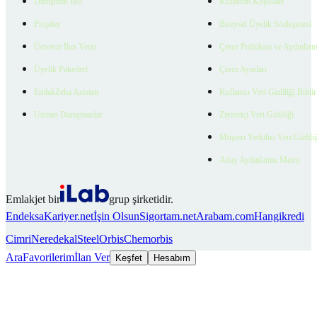
Danışman Bul
Kullanım Koşulları
Projeler
Bireysel Üyelik Sözleşmesi
Ücretsiz İlan Verin
Çerez Politikası ve Aydınlat
Üyelik Paketleri
Çerez Ayarları
EmlakZeka Asistan
Kullanıcı Veri Gizliliği Bildi
Uzman Danışmanlar
Ziyaretçi Veri Gizliliği
Müşteri Yetkilisi Veri Gizlili
Aday Aydınlatma Metni
Emlakjet bir
grup şirketidir.
Endeksa
Kariyer.net
İşin Olsun
Sigortam.net
Arabam.com
Hangikredi
Cimri
Neredekal
SteelOrbis
Chemorbis
Ara
Favorilerim
İlan Ver
Keşfet
Hesabım