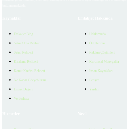
bulunmamaktadır.
Kaynaklar
Emlakjet Hakkında
Emlakjet Blog
Hakkımızda
Satın Alma Rehberi
Ödüllerimiz
Satıcı Rehberi
Reklam Çözümleri
Kiralama Rehberi
Kurumsal Materyaller
Konut Kredisi Rehberi
İnsan Kaynakları
Ne Kadar Ödeyebilirim
İletişim
Emlak Değeri
Yardım
Verilerimiz
Hizmetler
Yasal