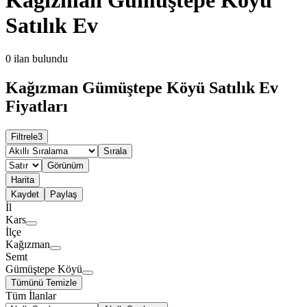
Satılık Ev
0
ilan bulundu
Kağızman Gümüştepe Köyü Satılık Ev
Fiyatları
Filtrele
3
Sırala
Görünüm
Harita
Kaydet
Paylaş
İl
Kars
İlçe
Kağızman
Semt
Gümüştepe Köyü
Tümünü Temizle
Tüm İlanlar