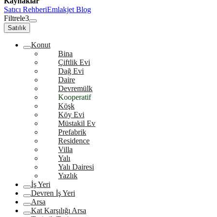
Kaynaklar
Satıcı Rehberi
Emlakjet Blog
Filtrele
3
Satılık
Konut
Bina
Çiftlik Evi
Dağ Evi
Daire
Devremülk
Kooperatif
Köşk
Köy Evi
Müstakil Ev
Prefabrik
Residence
Villa
Yalı
Yalı Dairesi
Yazlık
İş Yeri
Devren İş Yeri
Arsa
Kat Karşılığı Arsa