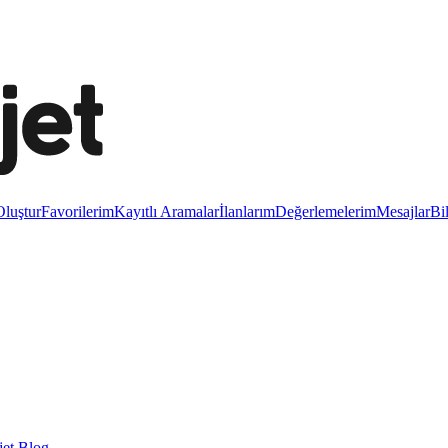
luştur
Favorilerim
Kayıtlı Aramalar
İlanlarım
Değerlemelerim
Mesajlar
Bi
et Blog