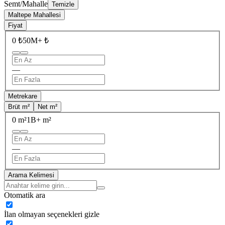
Semt/Mahalle
Temizle
Maltepe Mahallesi
Fiyat
0 ₺
50M+ ₺
—
Metrekare
Brüt m²
Net m²
0 m²
1B+ m²
—
Arama Kelimesi
Otomatik ara
İlan olmayan seçenekleri gizle