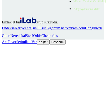
Müşteri Yetkilisi Veri Gizlili
Aday Aydınlatma Metni
Emlakjet bir
grup şirketidir.
Endeksa
Kariyer.net
İşin Olsun
Sigortam.net
Arabam.com
Hangikredi
Cimri
Neredekal
SteelOrbis
Chemorbis
Ara
Favorilerim
İlan Ver
Keşfet
Hesabım