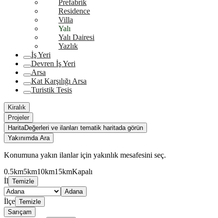
Prefabrik
Residence
Villa
Yalı
Yalı Dairesi
Yazlık
İş Yeri
Devren İş Yeri
Arsa
Kat Karşılığı Arsa
Turistik Tesis
Kiralık
Projeler
Harita
Değerleri ve ilanları tematik haritada görün
Yakınımda Ara
Konumuna yakın ilanlar için yakınlık mesafesini seç.
0.5km
5km
10km
15km
Kapalı
İl
Temizle
Adana
İlçe
Temizle
Sarıçam