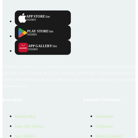
APP STORE
'dan
İNDİRİN
PLAY STORE
'dan
İNDİRİN
APP GALLERY
'den
İNDİRİN
Emlakjet.com internet sitesi ve Emlakjet mobil uygulamalarında kullanıcılar tarafından sağlana
ilan, bilgi, içerik ve görselin gerçekliği, orijinalliği, güvenilirliği ve doğruluğuna ilişkin soru
içerikleri giren kullanıcıya ait olup, Emlakjet'in bu hususlarla ilgili herhangi bir sorumluluğu
bulunmamaktadır.
Kaynaklar
Emlakjet Hakkında
Emlakjet Blog
Hakkımızda
Satın Alma Rehberi
Ödüllerimiz
Satıcı Rehberi
Reklam Çözümleri