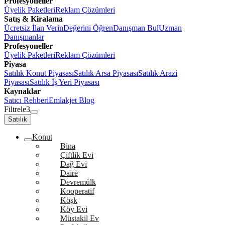
Profesyoneller
Üyelik Paketleri
Reklam Çözümleri
Satış & Kiralama
Ücretsiz İlan Verin
Değerini Öğren
Danışman Bul
Uzman
Danışmanlar
Profesyoneller
Üyelik Paketleri
Reklam Çözümleri
Piyasa
Satılık Konut Piyasası
Satılık Arsa Piyasası
Satılık Arazi
Piyasası
Satılık İş Yeri Piyasası
Kaynaklar
Satıcı Rehberi
Emlakjet Blog
Filtrele
3
Satılık
Konut
Bina
Çiftlik Evi
Dağ Evi
Daire
Devremülk
Kooperatif
Köşk
Köy Evi
Müstakil Ev