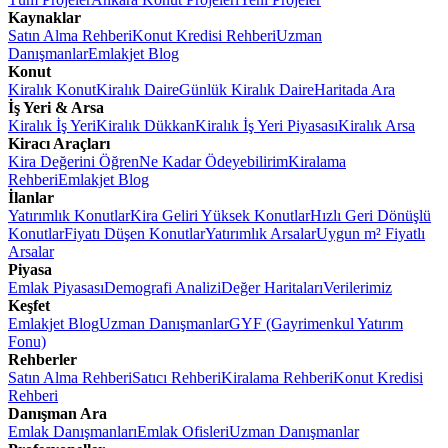
Kaynaklar
Satın Alma Rehberi
Konut Kredisi Rehberi
Uzman
Danışmanlar
Emlakjet Blog
Konut
Kiralık Konut
Kiralık Daire
Günlük Kiralık Daire
Haritada Ara
İş Yeri & Arsa
Kiralık İş Yeri
Kiralık Dükkan
Kiralık İş Yeri Piyasası
Kiralık Arsa
Kiracı Araçları
Kira Değerini Öğren
Ne Kadar Ödeyebilirim
Kiralama
Rehberi
Emlakjet Blog
İlanlar
Yatırımlık Konutlar
Kira Geliri Yüksek Konutlar
Hızlı Geri Dönüşlü
Konutlar
Fiyatı Düşen Konutlar
Yatırımlık Arsalar
Uygun m² Fiyatlı
Arsalar
Piyasa
Emlak Piyasası
Demografi Analizi
Değer Haritaları
Verilerimiz
Keşfet
Emlakjet Blog
Uzman Danışmanlar
GYF (Gayrimenkul Yatırım
Fonu)
Rehberler
Satın Alma Rehberi
Satıcı Rehberi
Kiralama Rehberi
Konut Kredisi
Rehberi
Danışman Ara
Emlak Danışmanları
Emlak Ofisleri
Uzman Danışmanlar