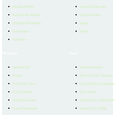
Kiralama Rehberi
Kurumsal Materyaller
Konut Kredisi Rehberi
İnsan Kaynakları
Ne Kadar Ödeyebilirim
İletişim
Emlak Değeri
Yardım
Verilerimiz
Hizmetler
Yasal
Danışman Bul
Kullanım Koşulları
Projeler
Bireysel Üyelik Sözleşmesi
Ücretsiz İlan Verin
Çerez Politikası ve Aydınlat
Üyelik Paketleri
Çerez Ayarları
EmlakZeka Asistan
Kullanıcı Veri Gizliliği Bildi
Uzman Danışmanlar
Ziyaretçi Veri Gizliliği