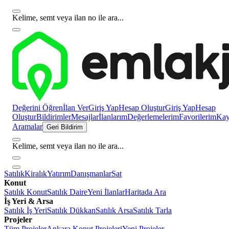
Kelime, semt veya ilan no ile ara...
Değerini Öğren
İlan Ver
Giriş Yap
Hesap Oluştur
Giriş Yap
Hesap
Oluştur
Bildirimler
Mesajlar
İlanlarım
Değerlemelerim
Favorilerim
Kayı
Aramalar
Geri Bildirim
Kelime, semt veya ilan no ile ara...
Satılık
Kiralık
Yatırım
Danışmanlar
Sat
Konut
Satılık Konut
Satılık Daire
Yeni İlanlar
Haritada Ara
İş Yeri & Arsa
Satılık İş Yeri
Satılık Dükkan
Satılık Arsa
Satılık Tarla
Projeler
Tüm Projeler
Ankara Konut Projeleri
Yeni Projeler