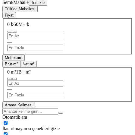
Semt/Mahalle
Temizle
Tüllüce Mahallesi
Fiyat
0 ₺
50M+ ₺
—
Metrekare
Brüt m²
Net m²
0 m²
1B+ m²
—
Arama Kelimesi
Otomatik ara
İlan olmayan seçenekleri gizle