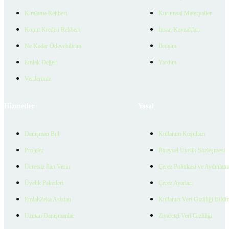
Kiralama Rehberi
Kurumsal Materyaller
Konut Kredisi Rehberi
İnsan Kaynakları
Ne Kadar Ödeyebilirim
İletişim
Emlak Değeri
Yardım
Verilerimiz
Hizmetler
Yasal
Danışman Bul
Kullanım Koşulları
Projeler
Bireysel Üyelik Sözleşmesi
Ücretsiz İlan Verin
Çerez Politikası ve Aydınlat
Üyelik Paketleri
Çerez Ayarları
EmlakZeka Asistan
Kullanıcı Veri Gizliliği Bildi
Uzman Danışmanlar
Ziyaretçi Veri Gizliliği