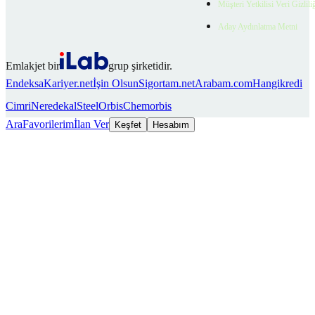
Müşteri Yetkilisi Veri Gizlili
Aday Aydınlatma Metni
Emlakjet bir
grup şirketidir.
Endeksa
Kariyer.net
İşin Olsun
Sigortam.net
Arabam.com
Hangikredi
Cimri
Neredekal
SteelOrbis
Chemorbis
Ara
Favorilerim
İlan Ver
Keşfet
Hesabım