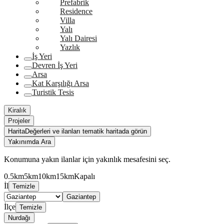
Prefabrik
Residence
Villa
Yalı
Yalı Dairesi
Yazlık
İş Yeri
Devren İş Yeri
Arsa
Kat Karşılığı Arsa
Turistik Tesis
Kiralık
Projeler
Harita
Değerleri ve ilanları tematik haritada görün
Yakınımda Ara
Konumuna yakın ilanlar için yakınlık mesafesini seç.
0.5km
5km
10km
15km
Kapalı
İl
Temizle
Gaziantep
İlçe
Temizle
Nurdağı