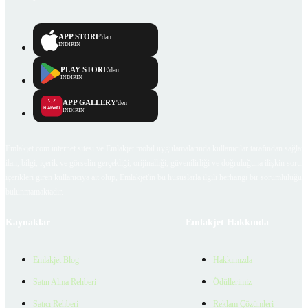
APP STORE
'dan
İNDİRİN
PLAY STORE
'dan
İNDİRİN
APP GALLERY
'den
İNDİRİN
Emlakjet.com internet sitesi ve Emlakjet mobil uygulamalarında kullanıcılar tarafından sağlana
ilan, bilgi, içerik ve görselin gerçekliği, orijinalliği, güvenilirliği ve doğruluğuna ilişkin soru
içerikleri giren kullanıcıya ait olup, Emlakjet'in bu hususlarla ilgili herhangi bir sorumluluğu
bulunmamaktadır.
Kaynaklar
Emlakjet Hakkında
Emlakjet Blog
Hakkımızda
Satın Alma Rehberi
Ödüllerimiz
Satıcı Rehberi
Reklam Çözümleri