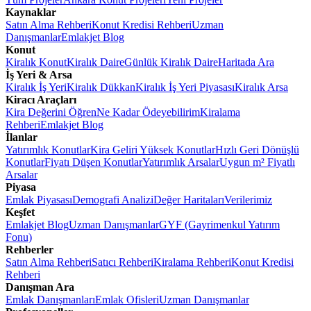
Kaynaklar
Satın Alma Rehberi
Konut Kredisi Rehberi
Uzman
Danışmanlar
Emlakjet Blog
Konut
Kiralık Konut
Kiralık Daire
Günlük Kiralık Daire
Haritada Ara
İş Yeri & Arsa
Kiralık İş Yeri
Kiralık Dükkan
Kiralık İş Yeri Piyasası
Kiralık Arsa
Kiracı Araçları
Kira Değerini Öğren
Ne Kadar Ödeyebilirim
Kiralama
Rehberi
Emlakjet Blog
İlanlar
Yatırımlık Konutlar
Kira Geliri Yüksek Konutlar
Hızlı Geri Dönüşlü
Konutlar
Fiyatı Düşen Konutlar
Yatırımlık Arsalar
Uygun m² Fiyatlı
Arsalar
Piyasa
Emlak Piyasası
Demografi Analizi
Değer Haritaları
Verilerimiz
Keşfet
Emlakjet Blog
Uzman Danışmanlar
GYF (Gayrimenkul Yatırım
Fonu)
Rehberler
Satın Alma Rehberi
Satıcı Rehberi
Kiralama Rehberi
Konut Kredisi
Rehberi
Danışman Ara
Emlak Danışmanları
Emlak Ofisleri
Uzman Danışmanlar