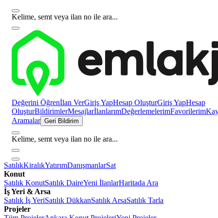
Kelime, semt veya ilan no ile ara...
Değerini Öğren
İlan Ver
Giriş Yap
Hesap Oluştur
Giriş Yap
Hesap
Oluştur
Bildirimler
Mesajlar
İlanlarım
Değerlemelerim
Favorilerim
Kayı
Aramalar
Geri Bildirim
Kelime, semt veya ilan no ile ara...
Satılık
Kiralık
Yatırım
Danışmanlar
Sat
Konut
Satılık Konut
Satılık Daire
Yeni İlanlar
Haritada Ara
İş Yeri & Arsa
Satılık İş Yeri
Satılık Dükkan
Satılık Arsa
Satılık Tarla
Projeler
Tüm Projeler
Ankara Konut Projeleri
Yeni Projeler