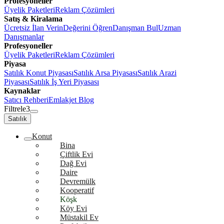
Profesyoneller
Üyelik Paketleri
Reklam Çözümleri
Satış & Kiralama
Ücretsiz İlan Verin
Değerini Öğren
Danışman Bul
Uzman
Danışmanlar
Profesyoneller
Üyelik Paketleri
Reklam Çözümleri
Piyasa
Satılık Konut Piyasası
Satılık Arsa Piyasası
Satılık Arazi
Piyasası
Satılık İş Yeri Piyasası
Kaynaklar
Satıcı Rehberi
Emlakjet Blog
Filtrele
3
Satılık
Konut
Bina
Çiftlik Evi
Dağ Evi
Daire
Devremülk
Kooperatif
Köşk
Köy Evi
Müstakil Ev