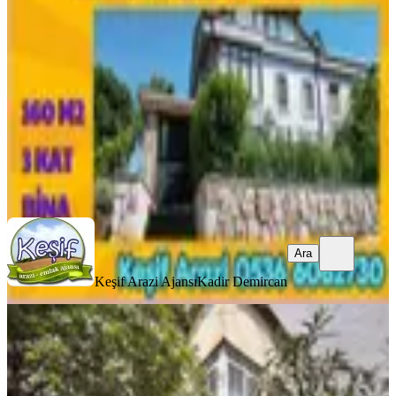
Balıkesir, Gönen
4+1
·
260 m²
·
29.07.2026
12.000.000 ₺
Keşif Arazi Ajansı
Kadir Demircan
Ara
Ara
Keşif Arazi Ajansı
Kadir Demircan
BALKONLU
Bayraklı'da Müstakil 2 Katlı Tarihi
Satılık Köşk
İzmir, Bayraklı