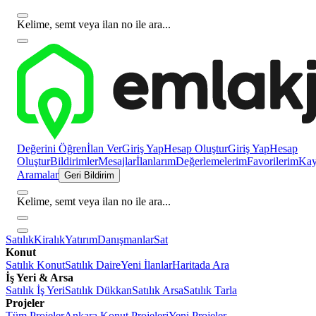
Kelime, semt veya ilan no ile ara...
Değerini Öğren
İlan Ver
Giriş Yap
Hesap Oluştur
Giriş Yap
Hesap
Oluştur
Bildirimler
Mesajlar
İlanlarım
Değerlemelerim
Favorilerim
Kayı
Aramalar
Geri Bildirim
Kelime, semt veya ilan no ile ara...
Satılık
Kiralık
Yatırım
Danışmanlar
Sat
Konut
Satılık Konut
Satılık Daire
Yeni İlanlar
Haritada Ara
İş Yeri & Arsa
Satılık İş Yeri
Satılık Dükkan
Satılık Arsa
Satılık Tarla
Projeler
Tüm Projeler
Ankara Konut Projeleri
Yeni Projeler