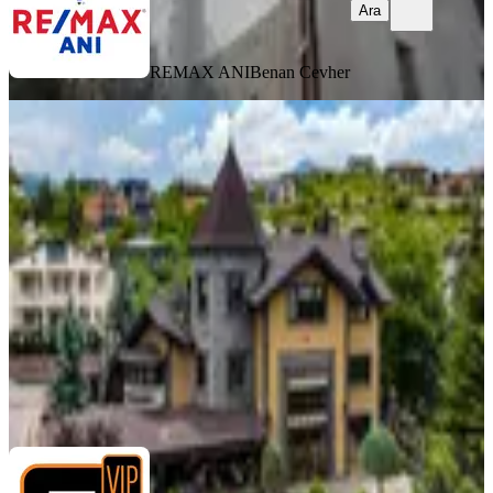
Ara
REMAX ANI
Benan Cevher
MANZARALI
Hisarcık'ta Çok Özel Tasarımlı Lüks
Malikane
Kayseri, Melikgazi
7+1
·
630 m²
·
17.06.2026
74.500.000 ₺
ZİRVE VİP YATIRIM & GAYRİMENKUL
Ayhan Akyüz
Ara