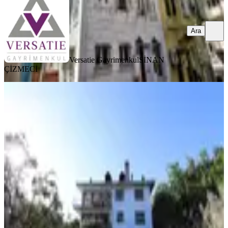
Ara
Versatie Gayrimenkul
SİNAN
ÇİZMECİ
MANZARALI
%
22
Kocaeli Darıca Fevzi Çakmak
Mahallesi'nde Deniz Manzaralı Köşk..
Kocaeli, Darıca
6+2
·
700 m²
·
16.06.2026
125.000.000 ₺
160.000.000 ₺
EMLAK PAZARLAMA A.Ş EPA LİON GAYRİMENKUL
Recep
Olgun