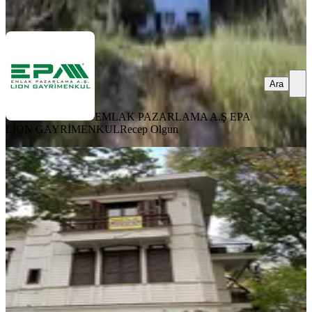
Ara
Ara
EMLAK PAZARLAMA A.Ş EPA
LİON GAYRİMENKUL
Recep Olgun
MANZARALI
Yeşilköy Satılık 3+1 Müstakil Bahçeli
Tarihi Köşk
İstanbul, Bakırköy
3+1
·
200 m²
·
15.06.2026
26.500.000 ₺
SEÇKİN EMLAK
HAKAN SEÇKİN