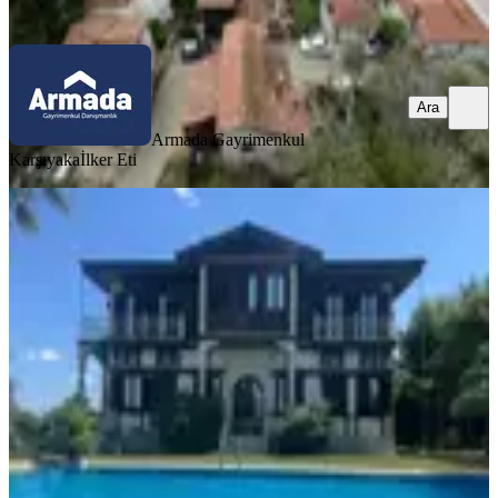
Ara
Ara
Armada Gayrimenkul
Karşıyaka
İlker Eti
YÜK. TAVAN
Bahçeşehir'in Kalbinde Güvenlikli
Sitede Eşşiz Müstakil Konak
İstanbul, Başakşehir
9+ Oda
·
650 m²
·
07.07.2026
225.000.000 ₺
Tanır Emlak Danışmanlık Gayrimenkul İnş San. Lt. .Şti
Uğur Tanır