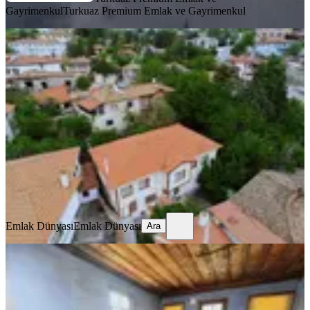
Gayrimenkul
Turkuaz Premium Emlak ve Gayrimenkul
MANZARALI
Ayaş Merkez Çarşı İçinde Bahçeli
Avlulu Tarihi Konak
Ankara, Ayaş
6+1
·
389 m²
·
01.07.2026
3.150.000 ₺
Emlak Dünyası
Emlak Dünyası
Ara
Emlak Dünyası
Emlak Dünyası
Ara
BALKONLU
Üsküdarda 466m2 Arsalı Süper
Lokasyonda Satılık Tarihi Köşk
İstanbul, Üsküdar