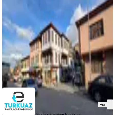
Turkuaz Emlaktan Afyon'un
Merkezinde Satılık Bahçeli Tarihi
Köşk
Afyonkarahisar, Merkez
3+2
·
120 m²
·
01.07.2026
4.350.000 ₺
Turkuaz Premium Emlak ve Gayrimenkul
Turkuaz Premium Emlak
ve Gayrimenkul
Ara
Ara
Turkuaz Premium Emlak ve