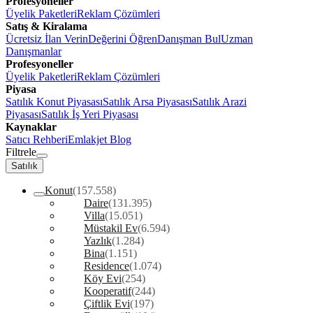
Profesyoneller
Üyelik Paketleri
Reklam Çözümleri
Satış & Kiralama
Ücretsiz İlan Verin
Değerini Öğren
Danışman Bul
Uzman
Danışmanlar
Profesyoneller
Üyelik Paketleri
Reklam Çözümleri
Piyasa
Satılık Konut Piyasası
Satılık Arsa Piyasası
Satılık Arazi
Piyasası
Satılık İş Yeri Piyasası
Kaynaklar
Satıcı Rehberi
Emlakjet Blog
Filtrele
Satılık
Konut
(157.558)
Daire
(131.395)
Villa
(15.051)
Müstakil Ev
(6.594)
Yazlık
(1.284)
Bina
(1.151)
Residence
(1.074)
Köy Evi
(254)
Kooperatif
(244)
Çiftlik Evi
(197)