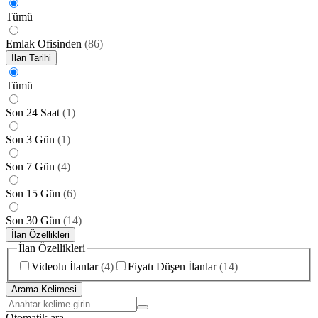
Tümü
Emlak Ofisinden
(
86
)
İlan Tarihi
Tümü
Son 24 Saat
(
1
)
Son 3 Gün
(
1
)
Son 7 Gün
(
4
)
Son 15 Gün
(
6
)
Son 30 Gün
(
14
)
İlan Özellikleri
İlan Özellikleri
Videolu İlanlar
(
4
)
Fiyatı Düşen İlanlar
(
14
)
Arama Kelimesi
Otomatik ara