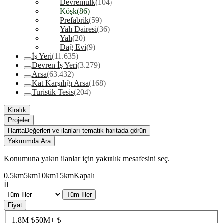
Devremülk
(104)
Köşk
(86)
Prefabrik
(59)
Yalı Dairesi
(36)
Yalı
(20)
Dağ Evi
(9)
İş Yeri
(11.635)
Devren İş Yeri
(3.279)
Arsa
(63.432)
Kat Karşılığı Arsa
(168)
Turistik Tesis
(204)
Kiralık
Projeler
Harita
Değerleri ve ilanları tematik haritada görün
Yakınımda Ara
Konumuna yakın ilanlar için yakınlık mesafesini seç.
0.5km
5km
10km
15km
Kapalı
İl
Tüm İller
Fiyat
1.8M ₺
50M+ ₺