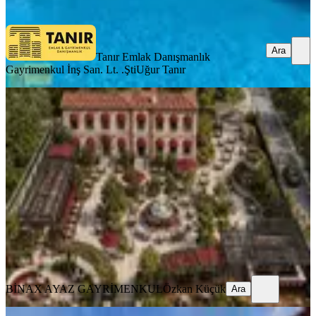
Ara
Ara
Tanır Emlak Danışmanlık
Gayrimenkul İnş San. Lt. .Şti
Uğur Tanır
BALKONLU
%
11
Buca'da Restore Edilmiş Bahçeli Köşk
Kurumsal Kiracılı
İzmir, Buca
6+1
·
870 m²
·
06.07.2026
58.000.000 ₺
65.000.000 ₺
BİNAX AYAZ GAYRİMENKUL
Özkan Küçük
Ara
BİNAX AYAZ GAYRİMENKUL
Özkan Küçük
Ara
MANZARALI