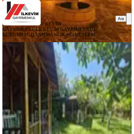
Ara
İLKEVİM
GAYRİMENKUL
İLKEVİM GAYRİMENKUL
KURUMSAL DANIŞMANLIK HİZMETLERİ
MANZARALI
Kocaeli Gölcük Ulaşlı Da Ticari
Konsept Konak
Kocaeli, Gölcük
8+2
·
380 m²
·
09.07.2026
16.450.000 ₺
WİSREM GAYRİMENKUL
Nesibe Aslantürk
Ara