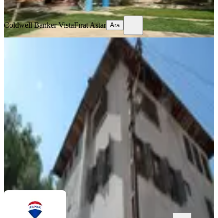
Ara
Coldwell Banker Vista
Fırat Astar
Ara
Safranbolu Babasultan 'da 1650 M2
Bahçeli Tarihi Tescilli Konak
Karabük, Safranbolu
2+1
·
275 m²
·
19.06.2026
35.000.000 ₺
REMAX ANI
Benan Cevher
Ara