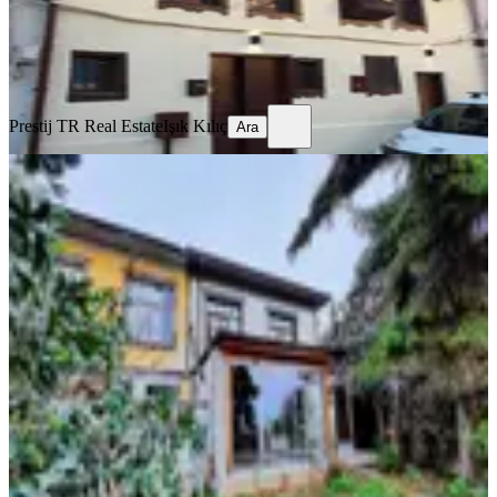
Prestij TR Real Estate
Işık Kılıç
Ara
Prestij TR Real Estate
Işık Kılıç
Ara
MANZARALI
Trabzon Akçaabat Orta Mahalle'de
Satılık Konak
Trabzon, Akçaabat
3+2
·
353 m²
·
09.07.2026
15.000.000 ₺
Kuzey City Gayrimenkul
Neslihan Eyüboğlu
Ara