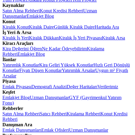
Kaynaklar
Satın Alma Rehberi
Konut Kredisi Rehberi
Uzman
Danışmanlar
Emlakjet Blog
Konut
Kiralık Konut
Kiralık Daire
Günlük Kiralık Daire
Haritada Ara
İş Yeri & Arsa
Kiralık İş Yeri
Kiralık Dükkan
Kiralık İş Yeri Piyasası
Kiralık Arsa
Kiracı Araçları
Kira Değerini Öğren
Ne Kadar Ödeyebilirim
Kiralama
Rehberi
Emlakjet Blog
İlanlar
Yatırımlık Konutlar
Kira Geliri Yüksek Konutlar
Hızlı Geri Dönüşlü
Konutlar
Fiyatı Düşen Konutlar
Yatırımlık Arsalar
Uygun m² Fiyatlı
Arsalar
Piyasa
Emlak Piyasası
Demografi Analizi
Değer Haritaları
Verilerimiz
Keşfet
Emlakjet Blog
Uzman Danışmanlar
GYF (Gayrimenkul Yatırım
Fonu)
Rehberler
Satın Alma Rehberi
Satıcı Rehberi
Kiralama Rehberi
Konut Kredisi
Rehberi
Danışman Ara
Emlak Danışmanları
Emlak Ofisleri
Uzman Danışmanlar