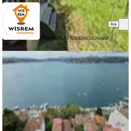
Ara
WİSREM GAYRİMENKUL
Nesibe
Aslantürk
MANZARALI
Beykozda Boğaz Manzaralı Bahçeli
Satılık 2. Derece Tarihi Köşk
İstanbul, Beykoz
6+1
·
250 m²
·
09.07.2026
68.000.000 ₺
Armada Gayrimenkul Karşıyaka
İlker Eti