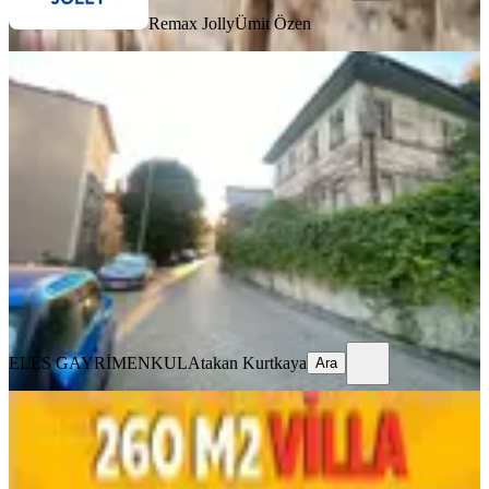
Remax Jolly
Ümit Özen
BALKONLU
Çengelköy'ün En Sakin Ve Huzurlu
Sokağında Bahçeli Müstakil Köşk
İstanbul, Üsküdar
3+1
·
170 m²
·
31.07.2026
35.000.000 ₺
ELES GAYRİMENKUL
Atakan Kurtkaya
Ara
ELES GAYRİMENKUL
Atakan Kurtkaya
Ara
BALKONLU
260 M2 Arsa İçinde 100 M2 Zemin
Üzerinde 3 Katlı 160 M2 Villa.
Balıkesir Gönen Kurtuluş Mahallesi