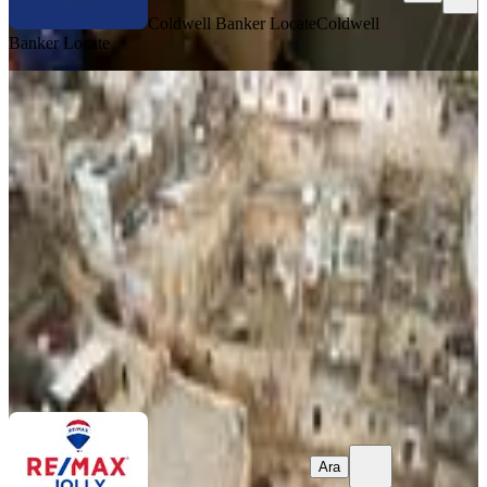
Coldwell Banker Locate
Coldwell
Banker Locate
Mardin Artukluda Yatırım Potansiyeli
Yüksek Taş Konak
Mardin, Artuklu
9+ Oda
·
750 m²
·
02.08.2026
45.000.000 ₺
Remax Jolly
Ümit Özen
Ara
Ara