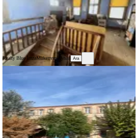
6+2
·
500 m²
·
23.06.2026
34.500.000 ₺
Realty Blue İmza
Mükerrem Ayhan
Ara
Realty Blue İmza
Mükerrem Ayhan
Ara
MANZARALI
Buca Kurumsal Kiracılı Satılık Tarihi
Köşk
İzmir, Buca
6+1
·
870 m²
·
19.06.2026
70.000.000 ₺
Coldwell Banker Vista
Fırat Astar