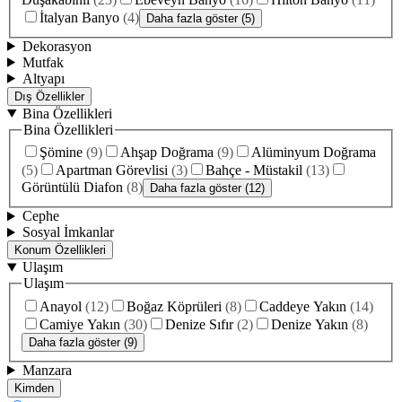
İtalyan Banyo
(
4
)
Daha fazla göster (5)
Dekorasyon
Mutfak
Altyapı
Dış Özellikler
Bina Özellikleri
Bina Özellikleri
Şömine
(
9
)
Ahşap Doğrama
(
9
)
Alüminyum Doğrama
(
5
)
Apartman Görevlisi
(
3
)
Bahçe - Müstakil
(
13
)
Görüntülü Diafon
(
8
)
Daha fazla göster (12)
Cephe
Sosyal İmkanlar
Konum Özellikleri
Ulaşım
Ulaşım
Anayol
(
12
)
Boğaz Köprüleri
(
8
)
Caddeye Yakın
(
14
)
Camiye Yakın
(
30
)
Denize Sıfır
(
2
)
Denize Yakın
(
8
)
Daha fazla göster (9)
Manzara
Kimden