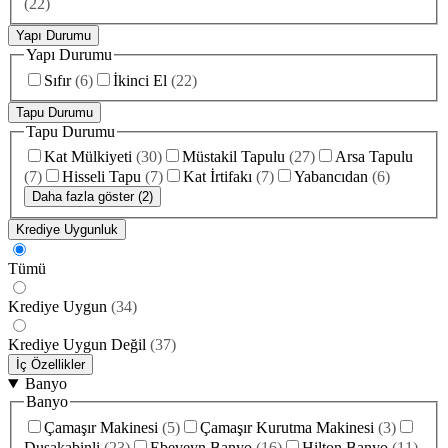
(
22
)
Yapı Durumu
Yapı Durumu
Sıfır
(
6
)
İkinci El
(
22
)
Tapu Durumu
Tapu Durumu
Kat Mülkiyeti
(
30
)
Müstakil Tapulu
(
27
)
Arsa Tapulu
(
7
)
Hisseli Tapu
(
7
)
Kat İrtifakı
(
7
)
Yabancıdan
(
6
)
Daha fazla göster (2)
Krediye Uygunluk
Tümü
Krediye Uygun
(
34
)
Krediye Uygun Değil
(
37
)
İç Özellikler
Banyo
Banyo
Çamaşır Makinesi
(
5
)
Çamaşır Kurutma Makinesi
(
3
)
Duşakabinli
(
23
)
Ebeveyn Banyo
(
16
)
Hilton Banyo
(
11
)