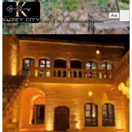
Ara
Kuzey City Gayrimenkul
Neslihan
Eyüboğlu
MANZARALI
%
9
İlkevim'den Beykapısı'nda 3 Odalı
Satılık Tarihi Butik Otel
Şanlıurfa, Eyyübiye
2+1
·
160 m²
·
09.07.2026
7.750.000 ₺
8.500.000 ₺
İLKEVİM GAYRİMENKUL
İLKEVİM GAYRİMENKUL
KURUMSAL DANIŞMANLIK HİZMETLERİ
Ara