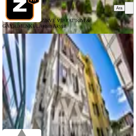
Ara
ZİRVE VİP YATIRIM &
GAYRİMENKUL
Ayhan Akyüz
MANZARALI
Versatie'den Beyoğlu'nda Satılık 1.
Derece Tarihi Eser Köşk
İstanbul, Beyoğlu
9+ Oda
·
550 m²
·
16.06.2026
168.000.000 ₺
Versatie Gayrimenkul
SİNAN ÇİZMECİ
Ara