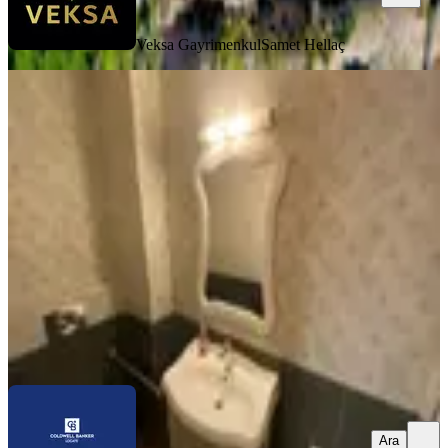
Veksa Gayrimenkul
Samet Hellaç
YENİ
%
8
Göztepe'de Restorasyonu Yapılmış
Satılık Tarihi Köşk
İzmir, Konak
6+1
·
330 m²
·
02.08.2026
27.500.000 ₺
30.000.000 ₺
Coldwell Banker Locate
Coldwell Banker Locate
Ara
Ara