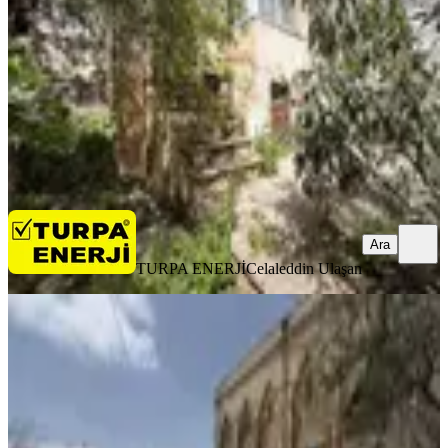
6+1
·
180 m²
·
20.07.2026
16.500.000 ₺
TURPA ENERJİ
Celaleddin Ulaşan
Ara
Ara
TURPA ENERJİ
Celaleddin Ulaşan
YÜK. TAVAN
Mardin Artukluda Yatırım Potansiyeli
Yüksek Taş Konak
Mardin, Artuklu
9+ Oda
·
750 m²
·
16.07.2026