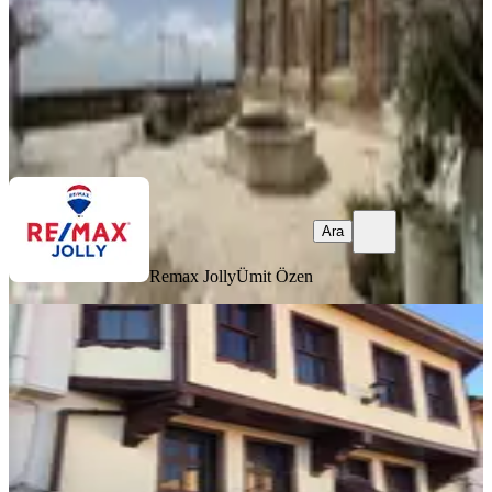
55.000.000 ₺
Remax Jolly
Ümit Özen
Ara
Ara
Remax Jolly
Ümit Özen
BALKONLU
Yeşil Mahallesinde 3 Katlı 4+1 150 M2
Satılık Konak
Bursa, Yıldırım
3+1
·
180 m²
·
13.07.2026
5.590.000 ₺