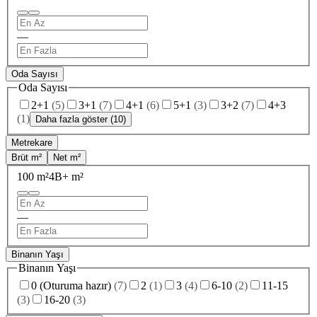
—
Oda Sayısı
Oda Sayısı
2+1
(
5
)
3+1
(
7
)
4+1
(
6
)
5+1
(
3
)
3+2
(
7
)
4+3
(
1
)
Daha fazla göster (10)
Metrekare
Brüt m²
Net m²
100 m²
4B+ m²
—
Binanın Yaşı
Binanın Yaşı
0 (Oturuma hazır)
(
7
)
2
(
1
)
3
(
4
)
6-10
(
2
)
11-15
(
3
)
16-20
(
3
)