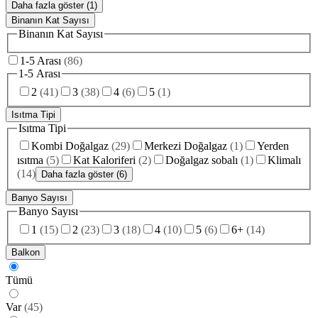
Daha fazla göster (1)
Binanın Kat Sayısı
Binanın Kat Sayısı
1-5 Arası
(
86
)
1-5 Arası
2
(
41
)
3
(
38
)
4
(
6
)
5
(
1
)
Isıtma Tipi
Isıtma Tipi
Kombi Doğalgaz
(
29
)
Merkezi Doğalgaz
(
1
)
Yerden
ısıtma
(
5
)
Kat Kaloriferi
(
2
)
Doğalgaz sobalı
(
1
)
Klimalı
(
14
)
Daha fazla göster (6)
Banyo Sayısı
Banyo Sayısı
1
(
15
)
2
(
23
)
3
(
18
)
4
(
10
)
5
(
6
)
6+
(
14
)
Balkon
Tümü
Var
(
45
)