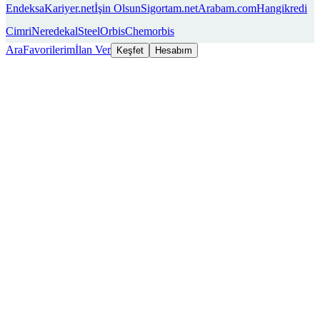
Endeksa
Kariyer.net
İşin Olsun
Sigortam.net
Arabam.com
Hangikredi
Cimri
Neredekal
SteelOrbis
Chemorbis
Ara
Favorilerim
İlan Ver
Keşfet
Hesabım