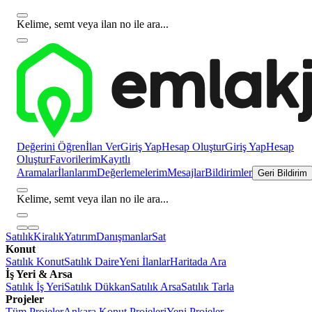
Kelime, semt veya ilan no ile ara...
Değerini Öğren
İlan Ver
Giriş Yap
Hesap Oluştur
Giriş Yap
Hesap
Oluştur
Favorilerim
Kayıtlı
Aramalar
İlanlarım
Değerlemelerim
Mesajlar
Bildirimler
Geri Bildirim
Kelime, semt veya ilan no ile ara...
Satılık
Kiralık
Yatırım
Danışmanlar
Sat
Konut
Satılık Konut
Satılık Daire
Yeni İlanlar
Haritada Ara
İş Yeri & Arsa
Satılık İş Yeri
Satılık Dükkan
Satılık Arsa
Satılık Tarla
Projeler
Tüm Projeler
Ankara Konut Projeleri
Yeni Projeler