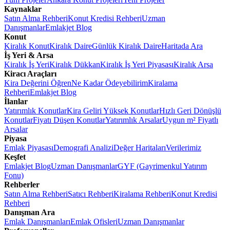
Kaynaklar
Satın Alma Rehberi
Konut Kredisi Rehberi
Uzman
Danışmanlar
Emlakjet Blog
Konut
Kiralık Konut
Kiralık Daire
Günlük Kiralık Daire
Haritada Ara
İş Yeri & Arsa
Kiralık İş Yeri
Kiralık Dükkan
Kiralık İş Yeri Piyasası
Kiralık Arsa
Kiracı Araçları
Kira Değerini Öğren
Ne Kadar Ödeyebilirim
Kiralama
Rehberi
Emlakjet Blog
İlanlar
Yatırımlık Konutlar
Kira Geliri Yüksek Konutlar
Hızlı Geri Dönüşlü
Konutlar
Fiyatı Düşen Konutlar
Yatırımlık Arsalar
Uygun m² Fiyatlı
Arsalar
Piyasa
Emlak Piyasası
Demografi Analizi
Değer Haritaları
Verilerimiz
Keşfet
Emlakjet Blog
Uzman Danışmanlar
GYF (Gayrimenkul Yatırım
Fonu)
Rehberler
Satın Alma Rehberi
Satıcı Rehberi
Kiralama Rehberi
Konut Kredisi
Rehberi
Danışman Ara
Emlak Danışmanları
Emlak Ofisleri
Uzman Danışmanlar