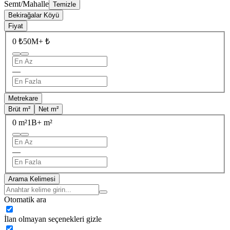
Semt/Mahalle
Temizle
Bekirağalar Köyü
Fiyat
0 ₺
50M+ ₺
—
Metrekare
Brüt m²
Net m²
0 m²
1B+ m²
—
Arama Kelimesi
Otomatik ara
İlan olmayan seçenekleri gizle