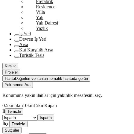
Prefabrik
Residence
Villa
Yalı
Yalı Dairesi
Yazlık
İş Yeri
Devren İş Yeri
Arsa
Kat Karşılığı Arsa
Turistik Tesis
Kiralık
Projeler
Harita
Değerleri ve ilanları tematik haritada görün
Yakınımda Ara
Konumuna yakın ilanlar için yakınlık mesafesini seç.
0.5km
5km
10km
15km
Kapalı
İl
Temizle
Isparta
İlçe
Temizle
Sütçüler