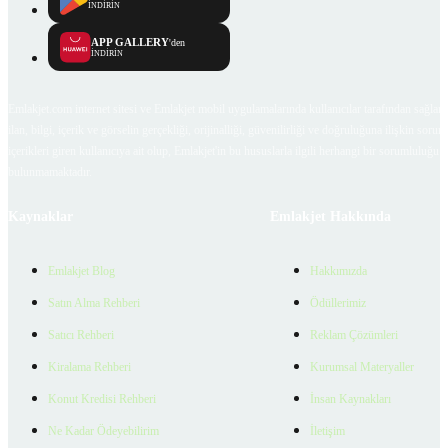
İNDİRİN
APP GALLERY
'den
İNDİRİN
Emlakjet.com internet sitesi ve Emlakjet mobil uygulamalarında kullanıcılar tarafından sağlana
ilan, bilgi, içerik ve görselin gerçekliği, orijinalliği, güvenilirliği ve doğruluğuna ilişkin soru
içerikleri giren kullanıcıya ait olup, Emlakjet'in bu hususlarla ilgili herhangi bir sorumluluğu
bulunmamaktadır.
Kaynaklar
Emlakjet Hakkında
Emlakjet Blog
Hakkımızda
Satın Alma Rehberi
Ödüllerimiz
Satıcı Rehberi
Reklam Çözümleri
Kiralama Rehberi
Kurumsal Materyaller
Konut Kredisi Rehberi
İnsan Kaynakları
Ne Kadar Ödeyebilirim
İletişim