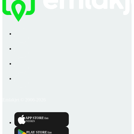
Emlakjet © 2006-2026
APP STORE
'dan
İNDİRİN
PLAY STORE
'dan