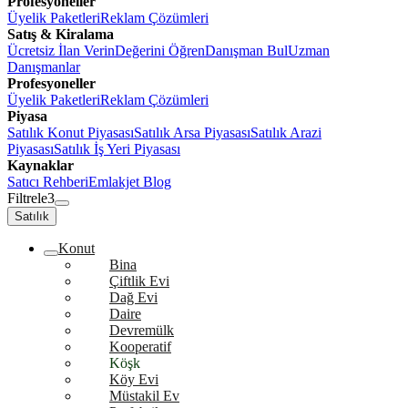
Profesyoneller
Üyelik Paketleri
Reklam Çözümleri
Satış & Kiralama
Ücretsiz İlan Verin
Değerini Öğren
Danışman Bul
Uzman
Danışmanlar
Profesyoneller
Üyelik Paketleri
Reklam Çözümleri
Piyasa
Satılık Konut Piyasası
Satılık Arsa Piyasası
Satılık Arazi
Piyasası
Satılık İş Yeri Piyasası
Kaynaklar
Satıcı Rehberi
Emlakjet Blog
Filtrele
3
Satılık
Konut
Bina
Çiftlik Evi
Dağ Evi
Daire
Devremülk
Kooperatif
Köşk
Köy Evi
Müstakil Ev