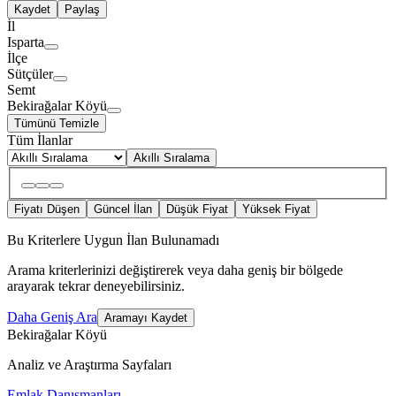
Kaydet
Paylaş
İl
Isparta
İlçe
Sütçüler
Semt
Bekirağalar Köyü
Tümünü Temizle
Tüm İlanlar
Akıllı Sıralama
Fiyatı Düşen
Güncel İlan
Düşük Fiyat
Yüksek Fiyat
Bu Kriterlere Uygun İlan Bulunamadı
Arama kriterlerinizi değiştirerek veya daha geniş bir bölgede
arayarak tekrar deneyebilirsiniz.
Daha Geniş Ara
Aramayı Kaydet
Bekirağalar Köyü
Analiz ve Araştırma Sayfaları
Emlak Danışmanları