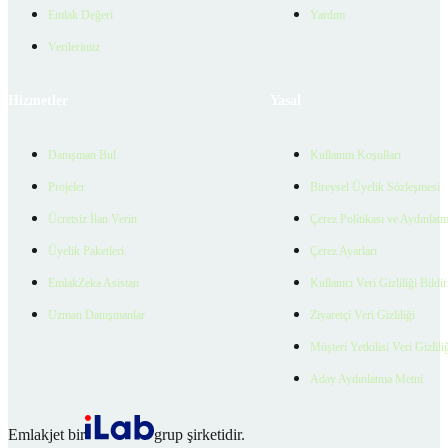
Emlak Değeri
Yardım
Verilerimiz
Hizmetler
Yasal
Danışman Bul
Kullanım Koşulları
Projeler
Bireysel Üyelik Sözleşmesi
Ücretsiz İlan Verin
Çerez Politikası ve Aydınlat
Üyelik Paketleri
Çerez Ayarları
EmlakZeka Asistan
Kullanıcı Veri Gizliliği Bildi
Uzman Danışmanlar
Ziyaretçi Veri Gizliliği
Müşteri Yetkilisi Veri Gizlili
Aday Aydınlatma Metni
Emlakjet bir
grup şirketidir.