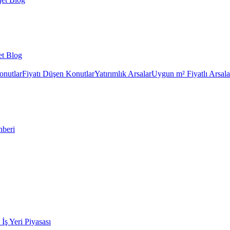
et Blog
onutlar
Fiyatı Düşen Konutlar
Yatırımlık Arsalar
Uygun m² Fiyatlı Arsala
hberi
k İş Yeri Piyasası