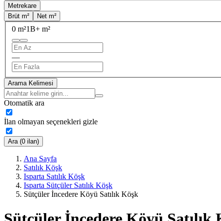
Metrekare
Brüt m²
Net m²
0 m²
1B+ m²
—
Arama Kelimesi
Otomatik ara
İlan olmayan seçenekleri gizle
Ara (0 ilan)
Ana Sayfa
Satılık Köşk
Isparta Satılık Köşk
Isparta Sütçüler Satılık Köşk
Sütçüler İncedere Köyü Satılık Köşk
Sütçüler İncedere Köyü Satılık