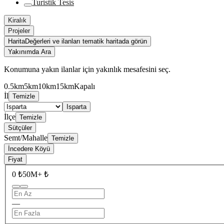
Turistik Tesis
Kiralık
Projeler
Harita
Değerleri ve ilanları tematik haritada görün
Yakınımda Ara
Konumuna yakın ilanlar için yakınlık mesafesini seç.
0.5km
5km
10km
15km
Kapalı
İl
Temizle
Isparta
İlçe
Temizle
Sütçüler
Semt/Mahalle
Temizle
İncedere Köyü
Fiyat
0 ₺
50M+ ₺
—