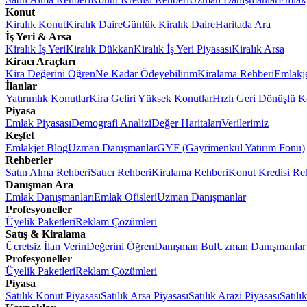
Konut
Kiralık Konut
Kiralık Daire
Günlük Kiralık Daire
Haritada Ara
İş Yeri & Arsa
Kiralık İş Yeri
Kiralık Dükkan
Kiralık İş Yeri Piyasası
Kiralık Arsa
Kiracı Araçları
Kira Değerini Öğren
Ne Kadar Ödeyebilirim
Kiralama Rehberi
Emlakj
İlanlar
Yatırımlık Konutlar
Kira Geliri Yüksek Konutlar
Hızlı Geri Dönüşlü K
Piyasa
Emlak Piyasası
Demografi Analizi
Değer Haritaları
Verilerimiz
Keşfet
Emlakjet Blog
Uzman Danışmanlar
GYF (Gayrimenkul Yatırım Fonu)
Rehberler
Satın Alma Rehberi
Satıcı Rehberi
Kiralama Rehberi
Konut Kredisi Re
Danışman Ara
Emlak Danışmanları
Emlak Ofisleri
Uzman Danışmanlar
Profesyoneller
Üyelik Paketleri
Reklam Çözümleri
Satış & Kiralama
Ücretsiz İlan Verin
Değerini Öğren
Danışman Bul
Uzman Danışmanlar
Profesyoneller
Üyelik Paketleri
Reklam Çözümleri
Piyasa
Satılık Konut Piyasası
Satılık Arsa Piyasası
Satılık Arazi Piyasası
Satılı