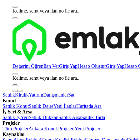
Kelime, semt veya ilan no ile ara...
Değerini Öğren
İlan Ver
Giriş Yap
Hesap Oluştur
Giriş Yap
Hesap O
Kelime, semt veya ilan no ile ara...
Satılık
Kiralık
Yatırım
Danışmanlar
Sat
Konut
Satılık Konut
Satılık Daire
Yeni İlanlar
Haritada Ara
İş Yeri & Arsa
Satılık İş Yeri
Satılık Dükkan
Satılık Arsa
Satılık Tarla
Projeler
Tüm Projeler
Ankara Konut Projeleri
Yeni Projeler
Kaynaklar
Satın Alma Rehberi
Konut Kredisi Rehberi
Uzman Danışmanlar
Emlakj