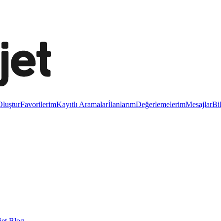
luştur
Favorilerim
Kayıtlı Aramalar
İlanlarım
Değerlemelerim
Mesajlar
Bi
et Blog