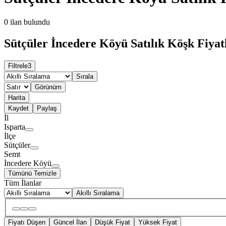
0
ilan bulundu
Sütçüler İncedere Köyü Satılık Köşk Fiyat
Filtrele
3
Sırala
Görünüm
Harita
Kaydet
Paylaş
İl
Isparta
İlçe
Sütçüler
Semt
İncedere Köyü
Tümünü Temizle
Tüm İlanlar
Akıllı Sıralama
Fiyatı Düşen
Güncel İlan
Düşük Fiyat
Yüksek Fiyat