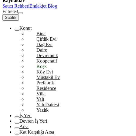
Kaynaklar
Satıcı Rehberi
Emlakjet Blog
Filtrele
3
Satılık
Konut
Bina
Çiftlik Evi
Dağ Evi
Daire
Devremülk
Kooperatif
Köşk
Köy Evi
Müstakil Ev
Prefabrik
Residence
Villa
Yalı
Yalı Dairesi
Yazlık
İş Yeri
Devren İş Yeri
Arsa
Kat Karşılığı Arsa