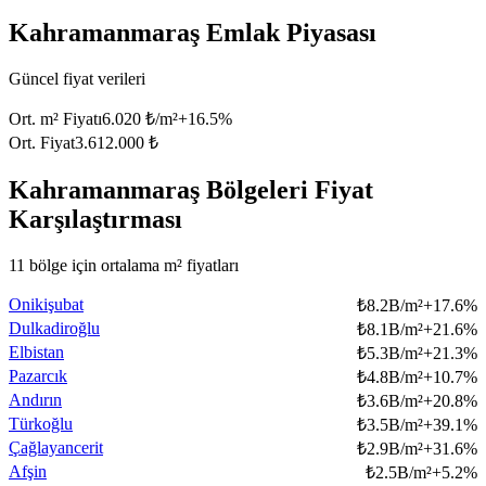
Kahramanmaraş Emlak Piyasası
Güncel fiyat verileri
Ort. m² Fiyatı
6.020 ₺/m²
+
16.5
%
Ort. Fiyat
3.612.000 ₺
Kahramanmaraş Bölgeleri Fiyat
Karşılaştırması
11 bölge için ortalama m² fiyatları
Onikişubat
₺
8.2B/m²
+
17.6
%
Dulkadiroğlu
₺
8.1B/m²
+
21.6
%
Elbistan
₺
5.3B/m²
+
21.3
%
Pazarcık
₺
4.8B/m²
+
10.7
%
Andırın
₺
3.6B/m²
+
20.8
%
Türkoğlu
₺
3.5B/m²
+
39.1
%
Çağlayancerit
₺
2.9B/m²
+
31.6
%
Afşin
₺
2.5B/m²
+
5.2
%