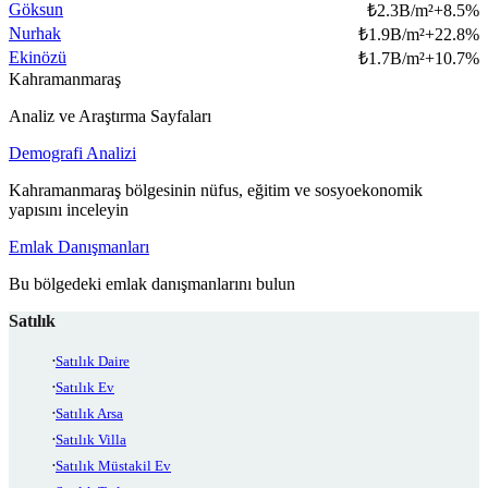
Göksun
₺
2.3B/m²
+
8.5
%
Nurhak
₺
1.9B/m²
+
22.8
%
Ekinözü
₺
1.7B/m²
+
10.7
%
Kahramanmaraş
Analiz ve Araştırma Sayfaları
Demografi Analizi
Kahramanmaraş bölgesinin nüfus, eğitim ve sosyoekonomik
yapısını inceleyin
Emlak Danışmanları
Bu bölgedeki emlak danışmanlarını bulun
Satılık
Satılık Daire
Satılık Ev
Satılık Arsa
Satılık Villa
Satılık Müstakil Ev