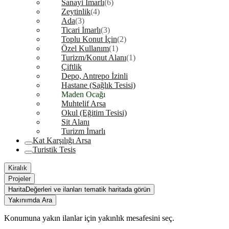
Sanayi İmarlı
(6)
Zeytinlik
(4)
Ada
(3)
Ticari İmarlı
(3)
Toplu Konut İçin
(2)
Özel Kullanım
(1)
Turizm/Konut Alanı
(1)
Çiftlik
Depo, Antrepo İzinli
Hastane (Sağlık Tesisi)
Maden Ocağı
Muhtelif Arsa
Okul (Eğitim Tesisi)
Sit Alanı
Turizm İmarlı
Kat Karşılığı Arsa
Turistik Tesis
Kiralık
Projeler
Harita
Değerleri ve ilanları tematik haritada görün
Yakınımda Ara
Konumuna yakın ilanlar için yakınlık mesafesini seç.