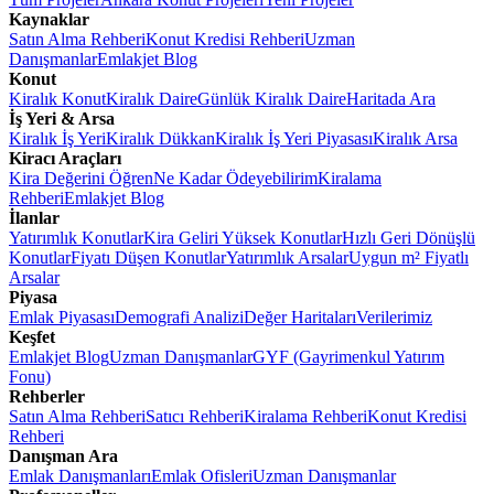
Kaynaklar
Satın Alma Rehberi
Konut Kredisi Rehberi
Uzman
Danışmanlar
Emlakjet Blog
Konut
Kiralık Konut
Kiralık Daire
Günlük Kiralık Daire
Haritada Ara
İş Yeri & Arsa
Kiralık İş Yeri
Kiralık Dükkan
Kiralık İş Yeri Piyasası
Kiralık Arsa
Kiracı Araçları
Kira Değerini Öğren
Ne Kadar Ödeyebilirim
Kiralama
Rehberi
Emlakjet Blog
İlanlar
Yatırımlık Konutlar
Kira Geliri Yüksek Konutlar
Hızlı Geri Dönüşlü
Konutlar
Fiyatı Düşen Konutlar
Yatırımlık Arsalar
Uygun m² Fiyatlı
Arsalar
Piyasa
Emlak Piyasası
Demografi Analizi
Değer Haritaları
Verilerimiz
Keşfet
Emlakjet Blog
Uzman Danışmanlar
GYF (Gayrimenkul Yatırım
Fonu)
Rehberler
Satın Alma Rehberi
Satıcı Rehberi
Kiralama Rehberi
Konut Kredisi
Rehberi
Danışman Ara
Emlak Danışmanları
Emlak Ofisleri
Uzman Danışmanlar