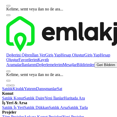
Kelime, semt veya ilan no ile ara...
Değerini Öğren
İlan Ver
Giriş Yap
Hesap Oluştur
Giriş Yap
Hesap
Oluştur
Favorilerim
Kayıtlı
Aramalar
İlanlarım
Değerlemelerim
Mesajlar
Bildirimler
Geri Bildirim
Kelime, semt veya ilan no ile ara...
Satılık
Kiralık
Yatırım
Danışmanlar
Sat
Konut
Satılık Konut
Satılık Daire
Yeni İlanlar
Haritada Ara
İş Yeri & Arsa
Satılık İş Yeri
Satılık Dükkan
Satılık Arsa
Satılık Tarla
Projeler
Tüm Projeler
Ankara Konut Projeleri
Yeni Projeler