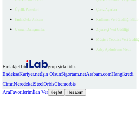
Üyelik Paketleri
Çerez Ayarları
EmlakZeka Asistan
Kullanıcı Veri Gizliliği Bildi
Uzman Danışmanlar
Ziyaretçi Veri Gizliliği
Müşteri Yetkilisi Veri Gizlili
Aday Aydınlatma Metni
Emlakjet bir
grup şirketidir.
Endeksa
Kariyer.net
İşin Olsun
Sigortam.net
Arabam.com
Hangikredi
Cimri
Neredekal
SteelOrbis
Chemorbis
Ara
Favorilerim
İlan Ver
Keşfet
Hesabım