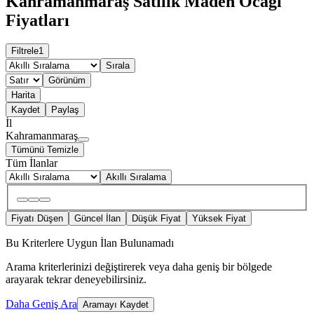
Kahramanmaraş Satılık Maden Ocağı
Fiyatları
Filtrele
1
Sırala
Görünüm
Harita
Kaydet
Paylaş
İl
Kahramanmaraş
Tümünü Temizle
Tüm İlanlar
Akıllı Sıralama
Fiyatı Düşen
Güncel İlan
Düşük Fiyat
Yüksek Fiyat
Bu Kriterlere Uygun İlan Bulunamadı
Arama kriterlerinizi değiştirerek veya daha geniş bir bölgede
arayarak tekrar deneyebilirsiniz.
Daha Geniş Ara
Aramayı Kaydet