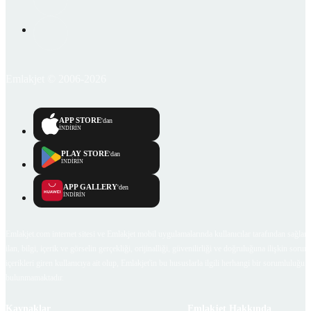
Emlakjet © 2006-2026
APP STORE
'dan
İNDİRİN
PLAY STORE
'dan
İNDİRİN
APP GALLERY
'den
İNDİRİN
Emlakjet.com internet sitesi ve Emlakjet mobil uygulamalarında kullanıcılar tarafından sağlana
ilan, bilgi, içerik ve görselin gerçekliği, orijinalliği, güvenilirliği ve doğruluğuna ilişkin soru
içerikleri giren kullanıcıya ait olup, Emlakjet'in bu hususlarla ilgili herhangi bir sorumluluğu
bulunmamaktadır.
Kaynaklar
Emlakjet Hakkında