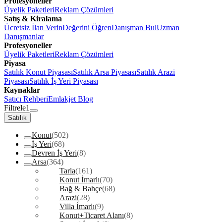
Profesyoneller
Üyelik Paketleri
Reklam Çözümleri
Satış & Kiralama
Ücretsiz İlan Verin
Değerini Öğren
Danışman Bul
Uzman
Danışmanlar
Profesyoneller
Üyelik Paketleri
Reklam Çözümleri
Piyasa
Satılık Konut Piyasası
Satılık Arsa Piyasası
Satılık Arazi
Piyasası
Satılık İş Yeri Piyasası
Kaynaklar
Satıcı Rehberi
Emlakjet Blog
Filtrele
1
Satılık
Konut
(502)
İş Yeri
(68)
Devren İş Yeri
(8)
Arsa
(364)
Tarla
(161)
Konut İmarlı
(70)
Bağ & Bahçe
(68)
Arazi
(28)
Villa İmarlı
(9)
Konut+Ticaret Alanı
(8)