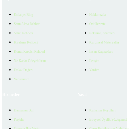
Emlakjet Blog
Hakkımızda
Satın Alma Rehberi
Ödüllerimiz
Satıcı Rehberi
Reklam Çözümleri
Kiralama Rehberi
Kurumsal Materyaller
Konut Kredisi Rehberi
İnsan Kaynakları
Ne Kadar Ödeyebilirim
İletişim
Emlak Değeri
Yardım
Verilerimiz
Hizmetler
Yasal
Danışman Bul
Kullanım Koşulları
Projeler
Bireysel Üyelik Sözleşmesi
Ücretsiz İlan Verin
Çerez Politikası ve Aydınlat