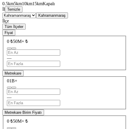
0.5km
5km
10km
15km
Kapalı
İl
Temizle
Kahramanmaraş
İlçe
Tüm İlçeler
Fiyat
0 ₺
50M+ ₺
—
Metrekare
0
1B+
—
Metrekare Birim Fiyatı
0 ₺
50M+ ₺