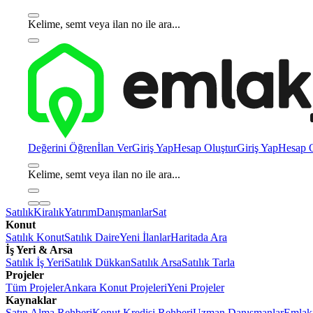
Kelime, semt veya ilan no ile ara...
Değerini Öğren
İlan Ver
Giriş Yap
Hesap Oluştur
Giriş Yap
Hesap O
Kelime, semt veya ilan no ile ara...
Satılık
Kiralık
Yatırım
Danışmanlar
Sat
Konut
Satılık Konut
Satılık Daire
Yeni İlanlar
Haritada Ara
İş Yeri & Arsa
Satılık İş Yeri
Satılık Dükkan
Satılık Arsa
Satılık Tarla
Projeler
Tüm Projeler
Ankara Konut Projeleri
Yeni Projeler
Kaynaklar
Satın Alma Rehberi
Konut Kredisi Rehberi
Uzman Danışmanlar
Emlakj