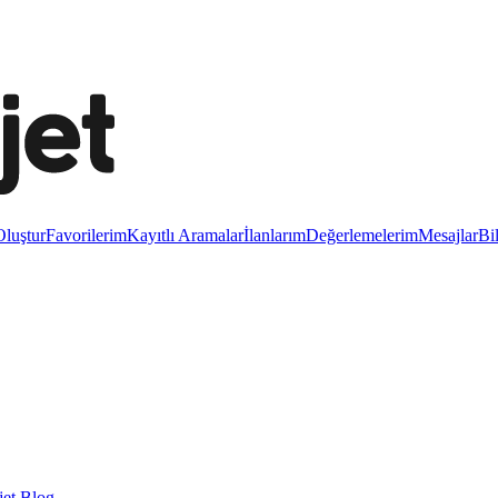
luştur
Favorilerim
Kayıtlı Aramalar
İlanlarım
Değerlemelerim
Mesajlar
Bi
et Blog