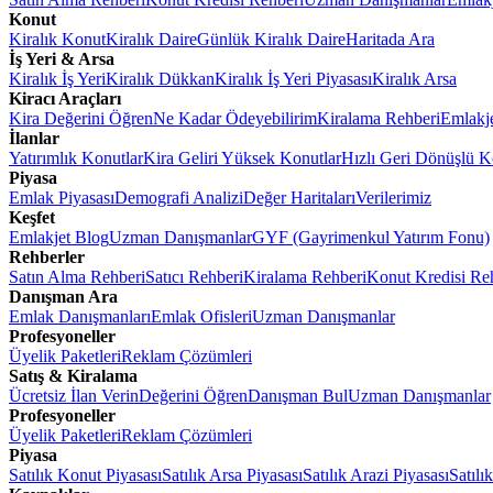
Konut
Kiralık Konut
Kiralık Daire
Günlük Kiralık Daire
Haritada Ara
İş Yeri & Arsa
Kiralık İş Yeri
Kiralık Dükkan
Kiralık İş Yeri Piyasası
Kiralık Arsa
Kiracı Araçları
Kira Değerini Öğren
Ne Kadar Ödeyebilirim
Kiralama Rehberi
Emlakj
İlanlar
Yatırımlık Konutlar
Kira Geliri Yüksek Konutlar
Hızlı Geri Dönüşlü K
Piyasa
Emlak Piyasası
Demografi Analizi
Değer Haritaları
Verilerimiz
Keşfet
Emlakjet Blog
Uzman Danışmanlar
GYF (Gayrimenkul Yatırım Fonu)
Rehberler
Satın Alma Rehberi
Satıcı Rehberi
Kiralama Rehberi
Konut Kredisi Re
Danışman Ara
Emlak Danışmanları
Emlak Ofisleri
Uzman Danışmanlar
Profesyoneller
Üyelik Paketleri
Reklam Çözümleri
Satış & Kiralama
Ücretsiz İlan Verin
Değerini Öğren
Danışman Bul
Uzman Danışmanlar
Profesyoneller
Üyelik Paketleri
Reklam Çözümleri
Piyasa
Satılık Konut Piyasası
Satılık Arsa Piyasası
Satılık Arazi Piyasası
Satılı