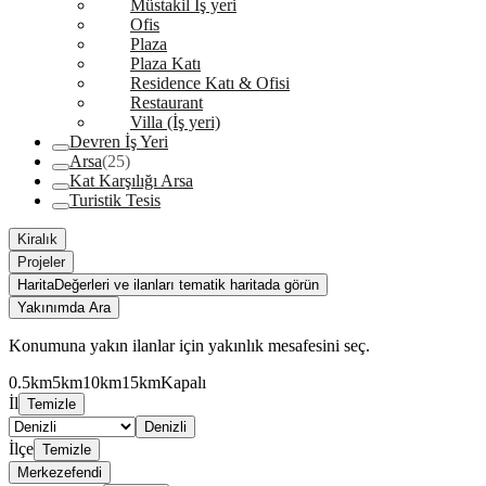
Müstakil İş yeri
Ofis
Plaza
Plaza Katı
Residence Katı & Ofisi
Restaurant
Villa (İş yeri)
Devren İş Yeri
Arsa
(25)
Kat Karşılığı Arsa
Turistik Tesis
Kiralık
Projeler
Harita
Değerleri ve ilanları tematik haritada görün
Yakınımda Ara
Konumuna yakın ilanlar için yakınlık mesafesini seç.
0.5km
5km
10km
15km
Kapalı
İl
Temizle
Denizli
İlçe
Temizle
Merkezefendi