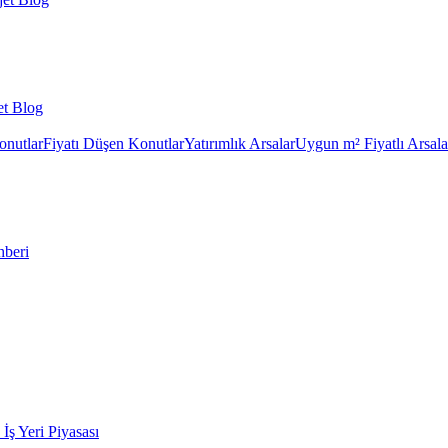
et Blog
onutlar
Fiyatı Düşen Konutlar
Yatırımlık Arsalar
Uygun m² Fiyatlı Arsala
hberi
k İş Yeri Piyasası