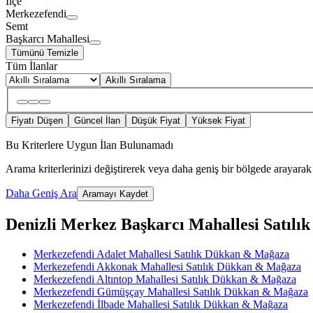
İlçe
Merkezefendi
Semt
Başkarcı Mahallesi
Tümünü Temizle
Tüm İlanlar
Akıllı Sıralama
Fiyatı Düşen
Güncel İlan
Düşük Fiyat
Yüksek Fiyat
Bu Kriterlere Uygun İlan Bulunamadı
Arama kriterlerinizi değiştirerek veya daha geniş bir bölgede arayarak 
Daha Geniş Ara
Aramayı Kaydet
Denizli Merkez Başkarcı Mahallesi Satılık
Merkezefendi Adalet Mahallesi Satılık Dükkan & Mağaza
Merkezefendi Akkonak Mahallesi Satılık Dükkan & Mağaza
Merkezefendi Altıntop Mahallesi Satılık Dükkan & Mağaza
Merkezefendi Gümüşçay Mahallesi Satılık Dükkan & Mağaza
Merkezefendi İlbade Mahallesi Satılık Dükkan & Mağaza