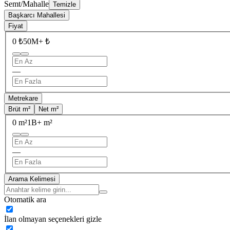
Semt/Mahalle
Temizle
Başkarcı Mahallesi
Fiyat
0 ₺
50M+ ₺
—
Metrekare
Brüt m²
Net m²
0 m²
1B+ m²
—
Arama Kelimesi
Otomatik ara
İlan olmayan seçenekleri gizle