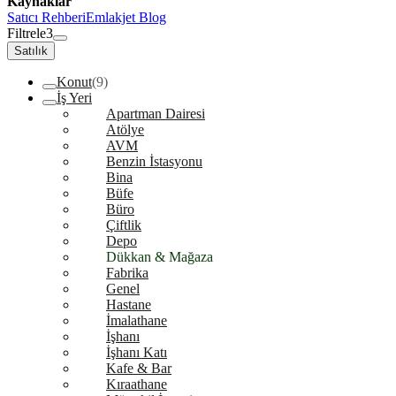
Kaynaklar
Satıcı Rehberi
Emlakjet Blog
Filtrele
3
Satılık
Konut
(9)
İş Yeri
Apartman Dairesi
Atölye
AVM
Benzin İstasyonu
Bina
Büfe
Büro
Çiftlik
Depo
Dükkan & Mağaza
Fabrika
Genel
Hastane
İmalathane
İşhanı
İşhanı Katı
Kafe & Bar
Kıraathane