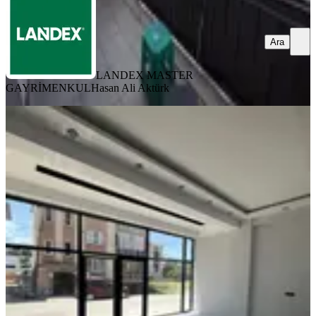
Ara
LANDEX MASTER
GAYRİMENKUL
Hasan Ali Aktürk
Şemikler Mahallesi Akçeşme Acil
Satılık Fırsat Dükkan
Merkezefendi, Akçeşme Mahallesi
1 Oda
·
101 m²
·
Bahçe katı
·
30.06.2026
3.500.000 ₺
YD GAYRİMENKUL
Yasemin Demirtas
Ara