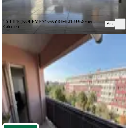
YS-LIFE (KÖLEMEN) GAYRİMENKUL
Seher Kölemen
Ara
YS-LIFE (KÖLEMEN) GAYRİMENKUL
Seher
Ara
Kölemen
Sırakapılar Mahallesi Tabela Değeri
Yüksek 3+1 Ofis
Merkezefendi, Sırakapılar Mahallesi
4 Oda
·
176 m²
·
3. Kat
·
21.04.2026
3.199.000 ₺
LANDEX MASTER GAYRİMENKUL
Hasan Ali Aktürk
Ara