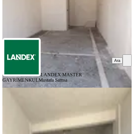
LANDEX MASTER GAYRİMENKUL
Mustafa Samsa
Ara
Ara
LANDEX MASTER
GAYRİMENKUL
Mustafa Samsa
3.sanayi Bölgesinde 3 Yol Ağzında 160
M2 Satılık İşyeri
Merkezefendi, Sümer Mahallesi
1 Oda
·
161 m²
·
Düz Giriş (Zemin)
·
21.04.2026