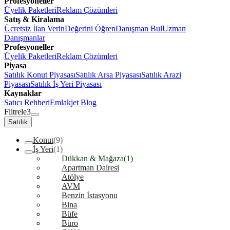
Profesyoneller
Üyelik Paketleri
Reklam Çözümleri
Satış & Kiralama
Ücretsiz İlan Verin
Değerini Öğren
Danışman Bul
Uzman
Danışmanlar
Profesyoneller
Üyelik Paketleri
Reklam Çözümleri
Piyasa
Satılık Konut Piyasası
Satılık Arsa Piyasası
Satılık Arazi
Piyasası
Satılık İş Yeri Piyasası
Kaynaklar
Satıcı Rehberi
Emlakjet Blog
Filtrele
3
Satılık
Konut
(9)
İş Yeri
(1)
Dükkan & Mağaza
(1)
Apartman Dairesi
Atölye
AVM
Benzin İstasyonu
Bina
Büfe
Büro