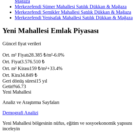
Mağaza
Merkezefendi Sümer Mahallesi Satılık Dükkan & Mağaza
Merkezefendi Şemikler Mahallesi Satılık Dükkan & Mağaza
Merkezefendi Yenişafak Mahallesi Satılık Dükkan & Mağaza
Yeni Mahallesi Emlak Piyasası
Güncel fiyat verileri
Ort. m² Fiyatı
28.385 ₺/m²
-6.0
%
Ort. Fiyat
3.576.510 ₺
Ort. m² Kirası
159 ₺/m²
+
33.4
%
Ort. Kira
34.849 ₺
Geri dönüş süresi
15 yıl
Getiri
%6.73
Yeni Mahallesi
Analiz ve Araştırma Sayfaları
Demografi Analizi
Yeni Mahallesi bölgesinin nüfus, eğitim ve sosyoekonomik yapısını
inceleyin