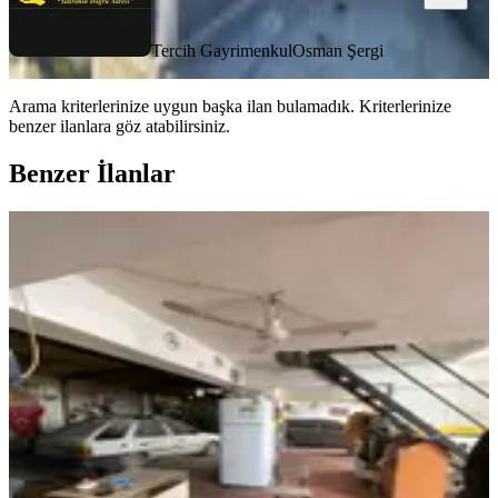
Tercih Gayrimenkul
Osman Şergi
Arama kriterlerinize uygun başka ilan bulamadık.
Kriterlerinize
benzer ilanlara göz atabilirsiniz.
Benzer İlanlar
Oto Tamirhanesi Olarak İşlem Gören
Dükkan
Merkezefendi, Sümer Mahallesi
2 Oda
·
350 m²
·
14.04.2026
9.750.000 ₺
Eva port ++
Yakup Çatalok