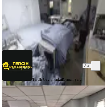
1 Oda
·
210 m²
·
Bahçe katı
·
31.03.2026
2.980.000 ₺
Tercih Gayrimenkul
Osman Şergi
Ara
Ara
Tercih Gayrimenkul
Osman Şergi
Nehirden Muratdede Mahallesinde
Satılık İşyeri
Merkezefendi, Muratdede Mahallesi