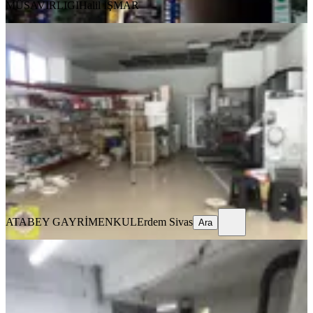
MÜSAVIRLIGI
Halil İŞMAR
Atabey'den İlbadı Mezarlık Yolu 2
Adet Satılık Dükkan
Merkezefendi, İlbade Mahallesi
1 Oda
·
175 m²
·
Düz Giriş (Zemin)
·
16.03.2026
3.000.000 ₺
ATABEY GAYRİMENKUL
Erdem Sivas
Ara
ATABEY GAYRİMENKUL
Erdem Sivas
Ara
Denizli Karamanda Satılık 205 M²
Atölye / Depo / İş Yeri
Merkezefendi, Karaman Mahallesi