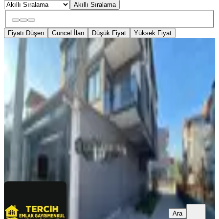
Akıllı Sıralama
Fiyatı Düşen
Güncel İlan
Düşük Fiyat
Yüksek Fiyat
KREDİYE
UYGUN
Gümüşçay’da Satılık Ofis Depo
Merkezefendi, Yeni Mahallesi
1 Oda
·
130 m²
·
Bahçe katı
·
11.04.2026
3.249.000 ₺
Tercih Gayrimenkul
Osman Şergi
Ara
Ara