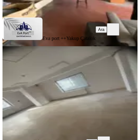
Ara
Ara
Eva port ++
Yakup Çatalok
Denizli Merkezefendi Belediyesi Arkası
Saltak Civarı 70m2 Asansörlü Satılık
Büro Ofis
Merkezefendi, Sırakapılar Mahallesi
1 Oda
·
70 m²
·
3. Kat
·
23.05.2026
2.250.000 ₺
ATABEY GAYRİMENKUL
Erdem Sivas
Ara