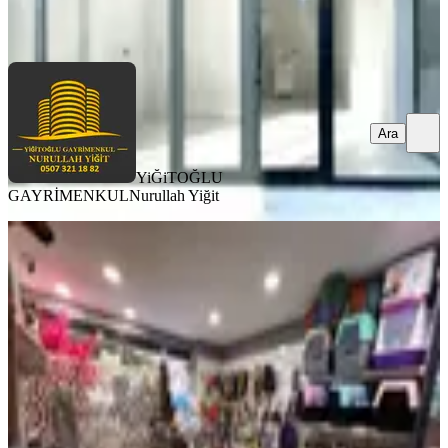
Ara
Ara
YiĞiTOĞLU
GAYRİMENKUL
Nurullah Yiğit
Fark20'den Çınar'a Yakın
Mimarsinan Caddesi'nde İşyeri
Merkezefendi, Altıntop Mahallesi
3 Oda
·
70 m²
·
Düz Giriş (Zemin)
·
07.05.2026
3.150.000 ₺