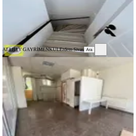
2 Oda
·
100 m²
·
Düz Giriş (Zemin)
·
12.04.2026
3.150.000 ₺
ATABEY GAYRİMENKUL
Erdem Sivas
Ara
ATABEY GAYRİMENKUL
Erdem Sivas
Ara
%
14
Atabey'den Karaman'da 100m2
Mutfaklı Tuvaletli Depolu İşyeri
Merkezefendi, Karaman Mahallesi
1 Oda
·
101 m²
·
Düz Giriş (Zemin)
·
30.04.2026
3.000.000 ₺
3.500.000 ₺
ATABEY GAYRİMENKUL
Erdem Sivas
Ara