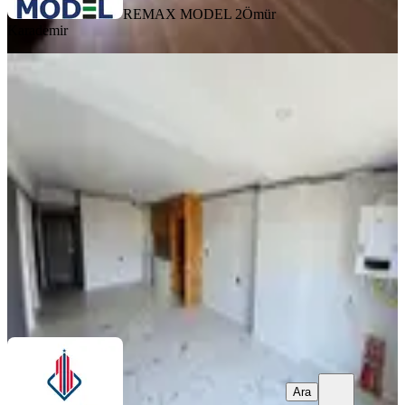
REMAX MODEL 2
Ömür
Karademir
%
6
Sırakapılar Mh L Ara Cephe 2+1
Daireler S132
Merkezefendi, Sırakapılar Mahallesi
3 Oda
·
81 m²
·
7. Kat
·
03.03.2026
3.100.000 ₺
3.300.000 ₺
YATIRIMLÜX
Sedat Yüreci
Ara
Ara