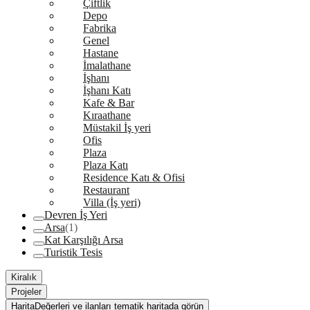
Çiftlik
Depo
Fabrika
Genel
Hastane
İmalathane
İşhanı
İşhanı Katı
Kafe & Bar
Kıraathane
Müstakil İş yeri
Ofis
Plaza
Plaza Katı
Residence Katı & Ofisi
Restaurant
Villa (İş yeri)
Devren İş Yeri
Arsa
(1)
Kat Karşılığı Arsa
Turistik Tesis
Kiralık
Projeler
Harita
Değerleri ve ilanları tematik haritada görün