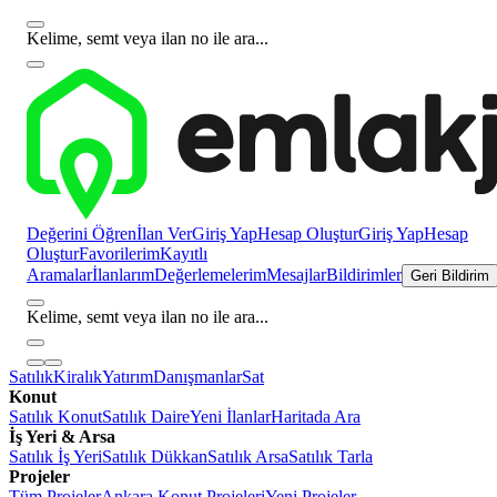
Kelime, semt veya ilan no ile ara...
Değerini Öğren
İlan Ver
Giriş Yap
Hesap Oluştur
Giriş Yap
Hesap
Oluştur
Favorilerim
Kayıtlı
Aramalar
İlanlarım
Değerlemelerim
Mesajlar
Bildirimler
Geri Bildirim
Kelime, semt veya ilan no ile ara...
Satılık
Kiralık
Yatırım
Danışmanlar
Sat
Konut
Satılık Konut
Satılık Daire
Yeni İlanlar
Haritada Ara
İş Yeri & Arsa
Satılık İş Yeri
Satılık Dükkan
Satılık Arsa
Satılık Tarla
Projeler
Tüm Projeler
Ankara Konut Projeleri
Yeni Projeler