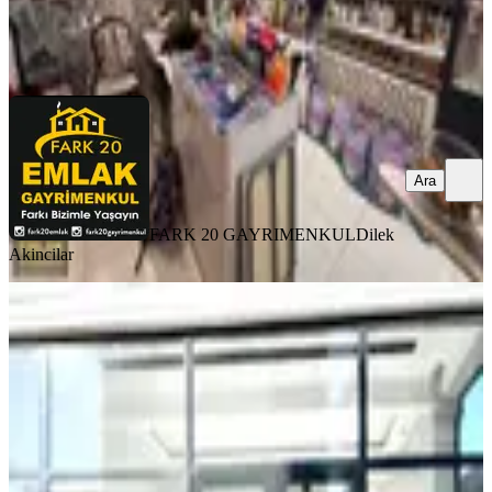
FARK 20 GAYRIMENKUL
Dilek Akincilar
Ara
Ara
FARK 20 GAYRIMENKUL
Dilek
Akincilar
YENİ
Şemiklerde Satılık Sıfır İş Yeri
3.000.000 Tl !!!
Merkezefendi, Şemikler Mahallesi
1 Oda
·
100 m²
·
Düz Giriş (Zemin)
·
06.08.2026
3.000.000 ₺