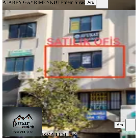
ATABEY GAYRİMENKUL
Erdem Sivas
Ara
Denizli G.m.k.bulvarı Çınar Merkez
Bankası Karşısı 1.kat Ofis
Merkezefendi, Sırakapılar Mahallesi
2 Oda
·
21 m²
·
1. Kat
·
02.01.2026
1.400.000 ₺
ISMAR EMLAK MÜSAVIRLIGI
Halil İŞMAR
Ara
Ara
ISMAR EMLAK