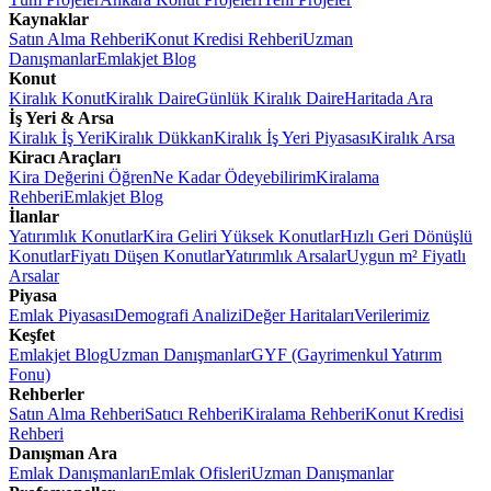
Kaynaklar
Satın Alma Rehberi
Konut Kredisi Rehberi
Uzman
Danışmanlar
Emlakjet Blog
Konut
Kiralık Konut
Kiralık Daire
Günlük Kiralık Daire
Haritada Ara
İş Yeri & Arsa
Kiralık İş Yeri
Kiralık Dükkan
Kiralık İş Yeri Piyasası
Kiralık Arsa
Kiracı Araçları
Kira Değerini Öğren
Ne Kadar Ödeyebilirim
Kiralama
Rehberi
Emlakjet Blog
İlanlar
Yatırımlık Konutlar
Kira Geliri Yüksek Konutlar
Hızlı Geri Dönüşlü
Konutlar
Fiyatı Düşen Konutlar
Yatırımlık Arsalar
Uygun m² Fiyatlı
Arsalar
Piyasa
Emlak Piyasası
Demografi Analizi
Değer Haritaları
Verilerimiz
Keşfet
Emlakjet Blog
Uzman Danışmanlar
GYF (Gayrimenkul Yatırım
Fonu)
Rehberler
Satın Alma Rehberi
Satıcı Rehberi
Kiralama Rehberi
Konut Kredisi
Rehberi
Danışman Ara
Emlak Danışmanları
Emlak Ofisleri
Uzman Danışmanlar