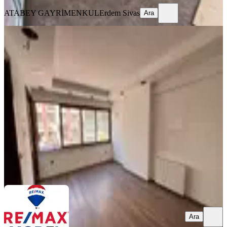
ATABEY GAYRİMENKUL
Erdem Sivas
Ara
Remax Model Den Doktorlar
Caddesinde 2+1 Satılık Ofis
Merkezefendi, Saraylar Mahallesi
3 Oda
·
91 m²
·
1. Kat
·
16.07.2026
3.550.000 ₺
REMAX MODEL 2
Ömür Karademir
Ara
Ara