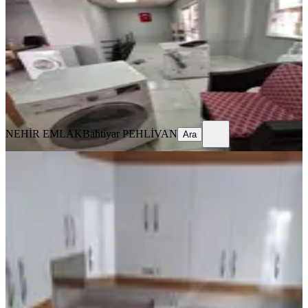
1 Oda
·
91 m²
·
Düz Giriş (Zemin)
·
02.07.2026
2.950.000 ₺
NEHİR EMLAK
Bahtiyar PEHLİVAN
Ara
NEHİR EMLAK
Bahtiyar PEHLİVAN
Ara
Saltak Cadde Üzeri Satılık 140 M2
Ofis
Merkezefendi, Sırakapılar Mahallesi
3 Oda
·
140 m²
·
3. Kat
·
02.08.2026
3.250.000 ₺