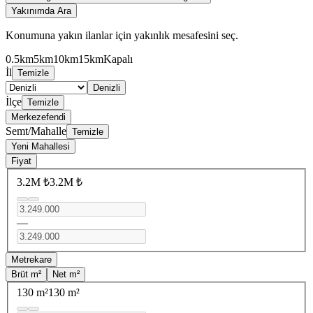
Yakınımda Ara
Konumuna yakın ilanlar için yakınlık mesafesini seç.
0.5km
5km
10km
15km
Kapalı
İl
Temizle
Denizli
İlçe
Temizle
Merkezefendi
Semt/Mahalle
Temizle
Yeni Mahallesi
Fiyat
3.2M ₺
3.2M ₺
—
Metrekare
Brüt m²
Net m²
130 m²
130 m²