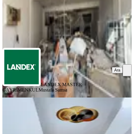
3.145.000 ₺
LANDEX MASTER GAYRİMENKUL
Mustafa Samsa
Ara
Ara
LANDEX MASTER
GAYRİMENKUL
Mustafa Samsa
Atabey'den Her İşe Uygun Geniş
Cepheli Dükkan
Merkezefendi, Akkonak Mahallesi