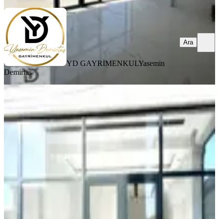
Ara
YD GAYRİMENKUL
Yasemin
Demirtas
Şemikler Gümüşler Bulvarında Düz
Giriş Toplam 100 M2 Sıfır Daire
3.000.000 Tl !!!
Merkezefendi, Akçeşme Mahallesi
300 m²
·
Düz Giriş (Zemin)
·
27.07.2026
3.000.000 ₺
YiĞiTOĞLU GAYRİMENKUL
Nurullah Yiğit