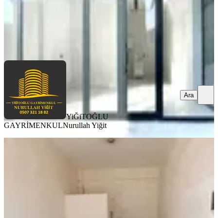
YiĞiTOĞLU GAYRİMENKUL
Nurullah Yiğit
Ara
Ara
YiĞiTOĞLU
GAYRİMENKUL
Nurullah Yiğit
Saraylar Cadde Üzeri İş Yeri
Merkezefendi, Saraylar Mahallesi
1 Oda
·
31 m²
·
Düz Giriş (Zemin)
·
21.04.2026
3.100.000 ₺