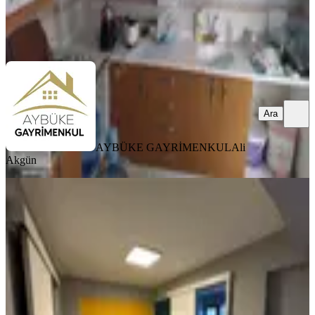
AYBÜKE GAYRİMENKUL
Ali Akgün
Ara
Ara
AYBÜKE GAYRİMENKUL
Ali
Akgün
Denizli Merkezefendi Sırakapılar
Cadde Üzeri Satılık Ofisler
Merkezefendi, Saraylar Mahallesi
2 Oda
·
60 m²
·
3. Kat
·
24.03.2026
3.000.000 ₺