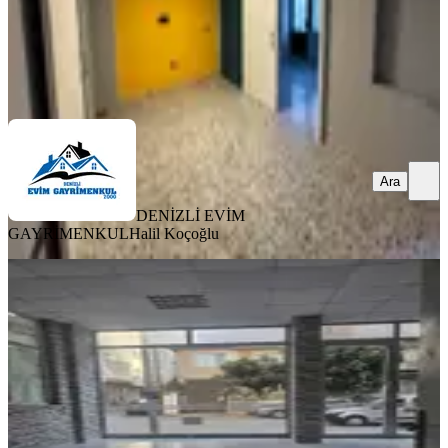
DENİZLİ EVİM GAYRİMENKUL
Halil Koçoğlu
Ara
Ara
DENİZLİ EVİM
GAYRİMENKUL
Halil Koçoğlu
Karamanda 150 M2 Satılık Dükkan
Merkezefendi, Karaman Mahallesi
1 Oda
·
161 m²
·
Düz Giriş (Zemin)
·
14.03.2026
3.287.000 ₺