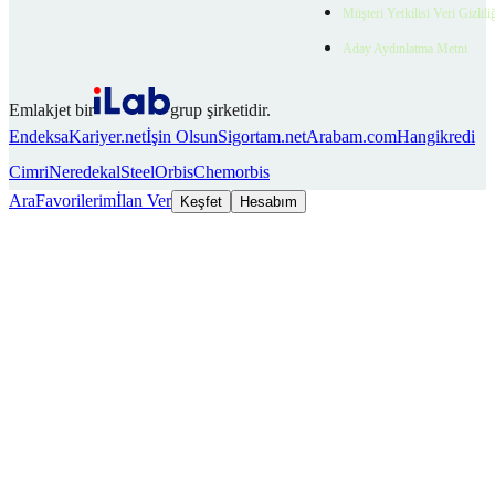
Müşteri Yetkilisi Veri Gizlili
Aday Aydınlatma Metni
Emlakjet bir
grup şirketidir.
Endeksa
Kariyer.net
İşin Olsun
Sigortam.net
Arabam.com
Hangikredi
Cimri
Neredekal
SteelOrbis
Chemorbis
Ara
Favorilerim
İlan Ver
Keşfet
Hesabım