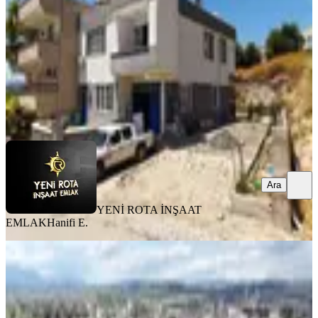
3+1
·
200 m²
·
31.07.2026
8.000.000 ₺
YENİ ROTA İNŞAAT EMLAK
Hanifi E.
Ara
Ara
YENİ ROTA İNŞAAT
EMLAK
Hanifi E.
MANZARALI
Kavlaklı Mahallesi - Cadde Üzeri -
Hazır Oturumlu- Müstakil Ev
Onikişubat, Kavlaklı Mahallesi