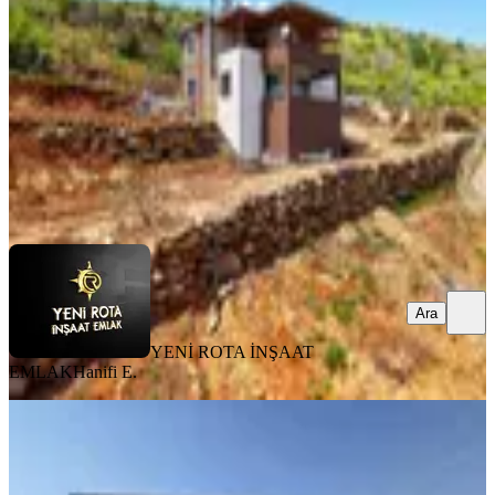
5+1
·
450 m²
·
31.07.2026
8.950.000 ₺
YENİ ROTA İNŞAAT EMLAK
Hanifi E.
Ara
Ara
YENİ ROTA İNŞAAT
EMLAK
Hanifi E.
EŞYALI
Germenıcıa'dan Kürtül Tepe'de
Satılık 2 Katlı Bağ Evi Ve Bahçe