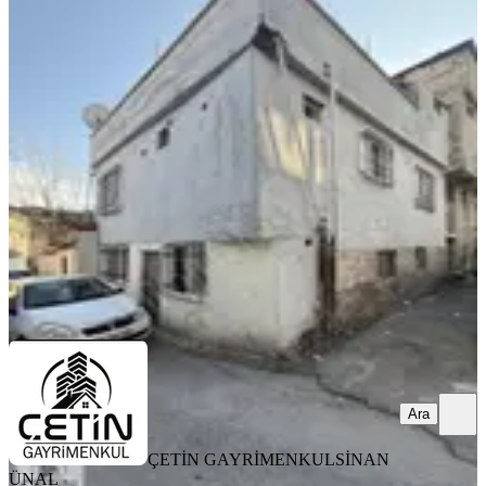
Çetin Gayrimenkulden Tedaş Karşısı
2 Katlı Müstakil Ev(3 Daire)
Onikişubat, Fatih Mahallesi
2+1
·
165 m²
·
29.03.2026
2.750.000 ₺
ÇETİN GAYRİMENKUL
SİNAN ÜNAL
Ara
Ara
ÇETİN GAYRİMENKUL
SİNAN
ÜNAL