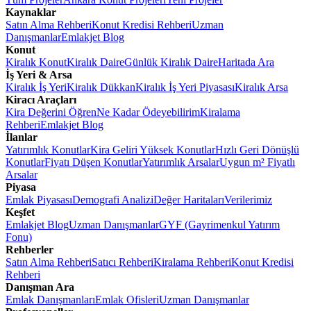
Kaynaklar
Satın Alma Rehberi
Konut Kredisi Rehberi
Uzman
Danışmanlar
Emlakjet Blog
Konut
Kiralık Konut
Kiralık Daire
Günlük Kiralık Daire
Haritada Ara
İş Yeri & Arsa
Kiralık İş Yeri
Kiralık Dükkan
Kiralık İş Yeri Piyasası
Kiralık Arsa
Kiracı Araçları
Kira Değerini Öğren
Ne Kadar Ödeyebilirim
Kiralama
Rehberi
Emlakjet Blog
İlanlar
Yatırımlık Konutlar
Kira Geliri Yüksek Konutlar
Hızlı Geri Dönüşlü
Konutlar
Fiyatı Düşen Konutlar
Yatırımlık Arsalar
Uygun m² Fiyatlı
Arsalar
Piyasa
Emlak Piyasası
Demografi Analizi
Değer Haritaları
Verilerimiz
Keşfet
Emlakjet Blog
Uzman Danışmanlar
GYF (Gayrimenkul Yatırım
Fonu)
Rehberler
Satın Alma Rehberi
Satıcı Rehberi
Kiralama Rehberi
Konut Kredisi
Rehberi
Danışman Ara
Emlak Danışmanları
Emlak Ofisleri
Uzman Danışmanlar