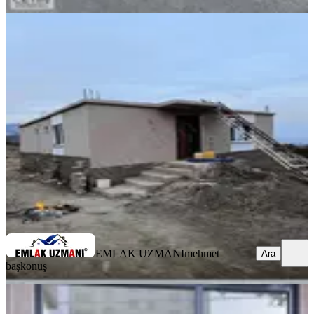
SIFIR BİNA
Fiatı Düşürdük Hem Yazlık Hem
İkamet İçin Yaşanabilir Bağ Evi
Onikişubat, Döngele Mahallesi
3+1
·
150 m²
·
16.02.2026
2.600.000 ₺
EMLAK UZMANI
mehmet başkonuş
Ara
EMLAK UZMANI
mehmet
Ara
başkonuş
%
3
Fırsat Gayberlide Satılık 2 Katlı