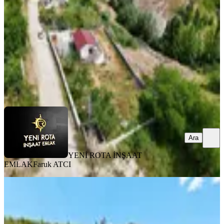
1+1
·
1030 m²
·
31.07.2026
6.200.000 ₺
YENİ ROTA İNŞAAT EMLAK
Faruk ATCI
Ara
Ara
YENİ ROTA İNŞAAT
EMLAK
Faruk ATCI
MANZARALI
Yeni Rota'dan Fatmalı'da 2025 Yılı
Yapımı, Satılık Dubleks Ev
Onikişubat, Fatmalı Mahallesi