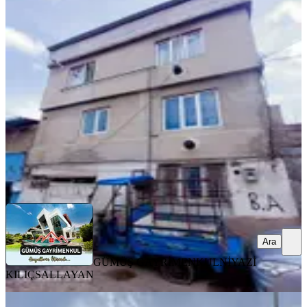
%
7
Serintepe Caminin Yanında 3 Katlı
Satılık Müstakil Ev
Onikişubat, Serintepe Mahallesi
2+1
·
100 m²
·
19.04.2026
3.250.000 ₺
3.500.000 ₺
GÜMÜŞ GAYRİMENKUL
NİYAZİ KILIÇSALLAYAN
Ara
Ara
GÜMÜŞ GAYRİMENKUL
NİYAZİ
KILIÇSALLAYAN
MANZARALI