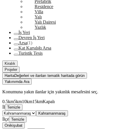
Prefabrik
Residence
Villa
Yalı
Yalı Dairesi
Yazlık
İş Yeri
Devren İş Yeri
Arsa
(1)
Kat Karşılığı Arsa
Turistik Tesis
Kiralık
Projeler
Harita
Değerleri ve ilanları tematik haritada görün
Yakınımda Ara
Konumuna yakın ilanlar için yakınlık mesafesini seç.
0.5km
5km
10km
15km
Kapalı
İl
Temizle
Kahramanmaraş
İlçe
Temizle
Onikişubat