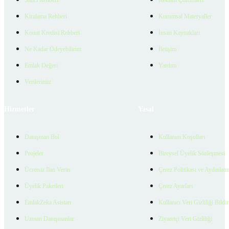
Kiralama Rehberi
Kurumsal Materyaller
Konut Kredisi Rehberi
İnsan Kaynakları
Ne Kadar Ödeyebilirim
İletişim
Emlak Değeri
Yardım
Verilerimiz
Hizmetler
Yasal
Danışman Bul
Kullanım Koşulları
Projeler
Bireysel Üyelik Sözleşmesi
Ücretsiz İlan Verin
Çerez Politikası ve Aydınlat
Üyelik Paketleri
Çerez Ayarları
EmlakZeka Asistan
Kullanıcı Veri Gizliliği Bildi
Uzman Danışmanlar
Ziyaretçi Veri Gizliliği