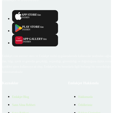
APP STORE
'dan
İNDİRİN
PLAY STORE
'dan
İNDİRİN
APP GALLERY
'den
İNDİRİN
Emlakjet.com internet sitesi ve Emlakjet mobil uygulamalarında kullanıcılar tarafından sağlana
ilan, bilgi, içerik ve görselin gerçekliği, orijinalliği, güvenilirliği ve doğruluğuna ilişkin soru
içerikleri giren kullanıcıya ait olup, Emlakjet'in bu hususlarla ilgili herhangi bir sorumluluğu
bulunmamaktadır.
Kaynaklar
Emlakjet Hakkında
Emlakjet Blog
Hakkımızda
Satın Alma Rehberi
Ödüllerimiz
Satıcı Rehberi
Reklam Çözümleri