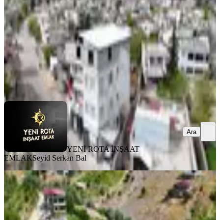
3+1
·
260 m²
·
31.07.2026
17.500.000 ₺
YENİ ROTA İNŞAAT EMLAK
Seyid Serkan Bal
Ara
Ara
YENİ ROTA İNŞAAT
EMLAK
Seyid Serkan Bal
MANZARALI
Yeni Rota Emlaktan Satılık Bağ Evi
Ve Arsası
Onikişubat, Tekir Mahallesi