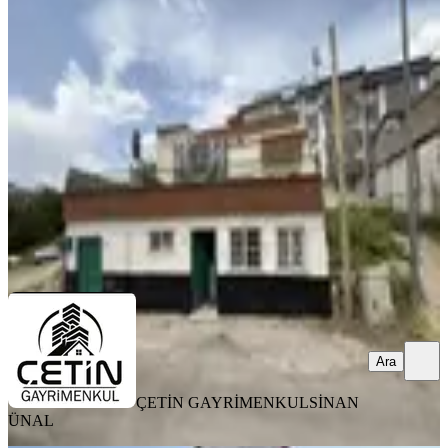
Çetin Gayrimenkulden Şekerdere
Kavşağında 3 Katlı Müstakil Ev
Onikişubat, Karamanlı Mahallesi
3+1
·
200 m²
·
31.03.2026
3.680.000 ₺
ÇETİN GAYRİMENKUL
SİNAN ÜNAL
Ara
Ara
ÇETİN GAYRİMENKUL
SİNAN
ÜNAL