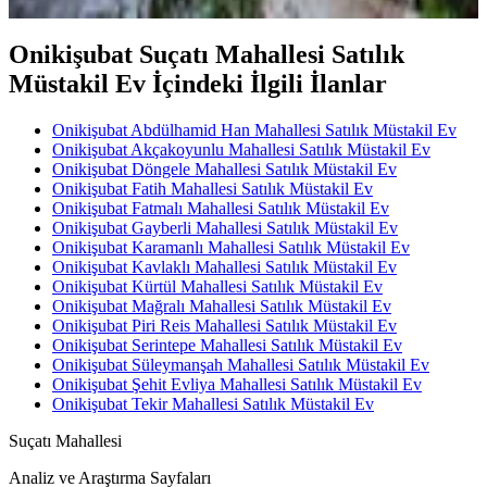
Onikişubat Suçatı Mahallesi Satılık
Müstakil Ev İçindeki İlgili İlanlar
Onikişubat Abdülhamid Han Mahallesi Satılık Müstakil Ev
Onikişubat Akçakoyunlu Mahallesi Satılık Müstakil Ev
Onikişubat Döngele Mahallesi Satılık Müstakil Ev
Onikişubat Fatih Mahallesi Satılık Müstakil Ev
Onikişubat Fatmalı Mahallesi Satılık Müstakil Ev
Onikişubat Gayberli Mahallesi Satılık Müstakil Ev
Onikişubat Karamanlı Mahallesi Satılık Müstakil Ev
Onikişubat Kavlaklı Mahallesi Satılık Müstakil Ev
Onikişubat Kürtül Mahallesi Satılık Müstakil Ev
Onikişubat Mağralı Mahallesi Satılık Müstakil Ev
Onikişubat Piri Reis Mahallesi Satılık Müstakil Ev
Onikişubat Serintepe Mahallesi Satılık Müstakil Ev
Onikişubat Süleymanşah Mahallesi Satılık Müstakil Ev
Onikişubat Şehit Evliya Mahallesi Satılık Müstakil Ev
Onikişubat Tekir Mahallesi Satılık Müstakil Ev
Suçatı Mahallesi
Analiz ve Araştırma Sayfaları