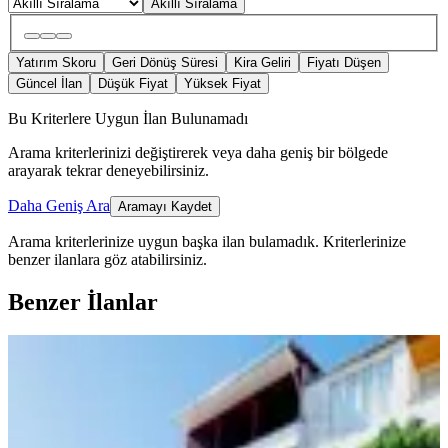
Akıllı Sıralama
Yatırım Skoru
Geri Dönüş Süresi
Kira Geliri
Fiyatı Düşen
Güncel İlan
Düşük Fiyat
Yüksek Fiyat
Bu Kriterlere Uygun İlan Bulunamadı
Arama kriterlerinizi değiştirerek veya daha geniş bir bölgede
arayarak tekrar deneyebilirsiniz.
Daha Geniş Ara
Aramayı Kaydet
Arama kriterlerinize uygun başka ilan bulamadık.
Kriterlerinize
benzer ilanlara göz atabilirsiniz.
Benzer İlanlar
YENİ
Satlık 2 Katlı, 2 Ayrı Tapulu, Müstakil
Lüks Bina
Onikişubat, Süleymanşah Mahallesi