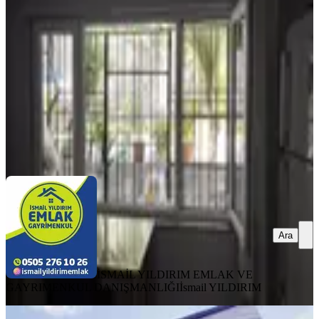
Onikişubat, Abdülhamid Han Mahallesi
5+1
·
240 m²
·
03.05.2026
4.500.000 ₺
4.600.000 ₺
İSMAİL YILDIRIM EMLAK VE GAYRIMENKUL
DANIŞMANLIĞI
İsmail YILDIRIM
Ara
Ara
İSMAİL YILDIRIM EMLAK VE
GAYRIMENKUL DANIŞMANLIĞI
İsmail YILDIRIM
BALKONLU