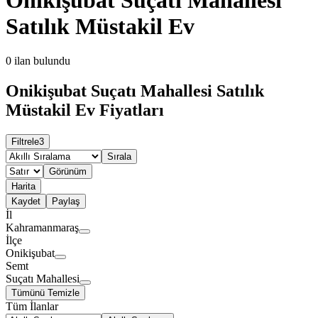
Satılık Müstakil Ev
0
ilan bulundu
Onikişubat Suçatı Mahallesi Satılık
Müstakil Ev Fiyatları
Filtrele
3
Sırala
Görünüm
Harita
Kaydet
Paylaş
İl
Kahramanmaraş
İlçe
Onikişubat
Semt
Suçatı Mahallesi
Tümünü Temizle
Tüm İlanlar