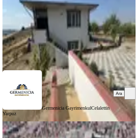
Onikişubat, Kürtül Mahallesi
2+1
·
140 m²
·
15.07.2026
7.990.000 ₺
Germenicia Gayrimenkul
Celalettin Yarpuz
Ara
Ara
Germenicia Gayrimenkul
Celalettin
Yarpuz
BALKONLU
Yatırımlık Müstakil Ev