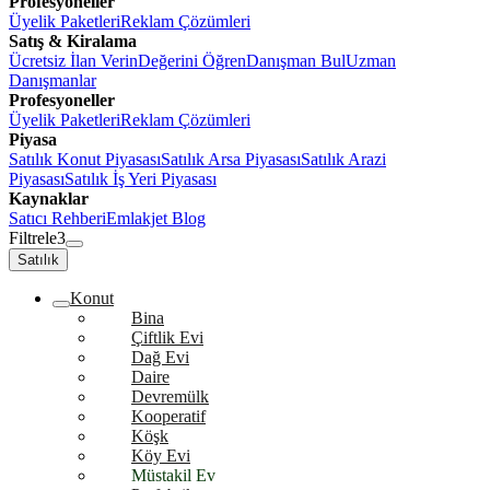
Profesyoneller
Üyelik Paketleri
Reklam Çözümleri
Satış & Kiralama
Ücretsiz İlan Verin
Değerini Öğren
Danışman Bul
Uzman
Danışmanlar
Profesyoneller
Üyelik Paketleri
Reklam Çözümleri
Piyasa
Satılık Konut Piyasası
Satılık Arsa Piyasası
Satılık Arazi
Piyasası
Satılık İş Yeri Piyasası
Kaynaklar
Satıcı Rehberi
Emlakjet Blog
Filtrele
3
Satılık
Konut
Bina
Çiftlik Evi
Dağ Evi
Daire
Devremülk
Kooperatif
Köşk
Köy Evi
Müstakil Ev