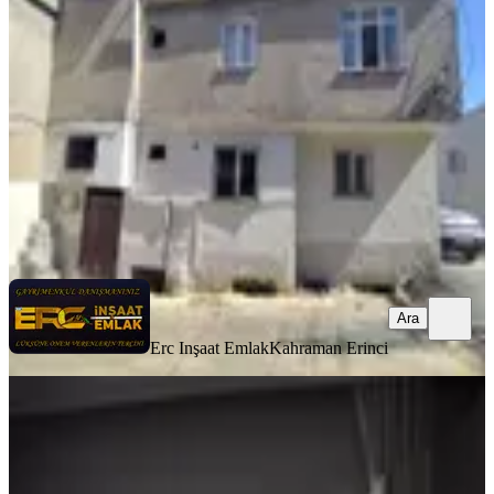
Onikişubat, Piri Reis Mahallesi
3+1
·
150 m²
·
08.06.2026
7.950.000 ₺
Erc Inşaat Emlak
Kahraman Erinci
Ara
Ara
Erc Inşaat Emlak
Kahraman Erinci
MANZARALI
%
2
Düştüü Yıldırım Emlak'tan
Abdulhamidhan Mah. 2 Katlı
Müstakil Ev