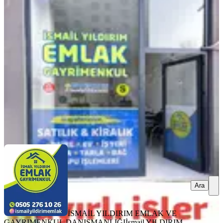
Müstakil, 382 M2 Arsa İçinde
Onikişubat, Gayberli Mahallesi
3+1
·
120 m²
·
26.01.2026
3.100.000 ₺
3.200.000 ₺
İSMAİL YILDIRIM EMLAK VE GAYRIMENKUL
DANIŞMANLIĞI
İsmail YILDIRIM
Ara
Ara
İSMAİL YILDIRIM EMLAK VE
GAYRIMENKUL DANIŞMANLIĞI
İsmail YILDIRIM