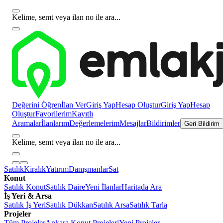
Kelime, semt veya ilan no ile ara...
Değerini Öğren
İlan Ver
Giriş Yap
Hesap Oluştur
Giriş Yap
Hesap
Oluştur
Favorilerim
Kayıtlı
Aramalar
İlanlarım
Değerlemelerim
Mesajlar
Bildirimler
Geri Bildirim
Kelime, semt veya ilan no ile ara...
Satılık
Kiralık
Yatırım
Danışmanlar
Sat
Konut
Satılık Konut
Satılık Daire
Yeni İlanlar
Haritada Ara
İş Yeri & Arsa
Satılık İş Yeri
Satılık Dükkan
Satılık Arsa
Satılık Tarla
Projeler
Tüm Projeler
Ankara Konut Projeleri
Yeni Projeler