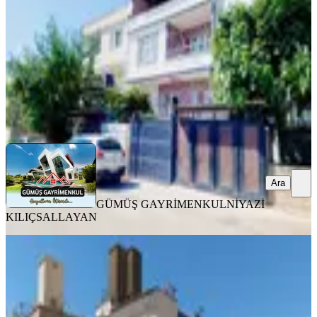
3+1
·
160 m²
·
06.08.2026
7.300.000 ₺
GÜMÜŞ GAYRİMENKUL
NİYAZİ KILIÇSALLAYAN
Ara
Ara
GÜMÜŞ GAYRİMENKUL
NİYAZİ
KILIÇSALLAYAN
MANZARALI
Yeni Rota'dan Ağcalı'da Yeni Yapı,
Manzaralı Satılık Müstakil Ev
Onikişubat, Ağcalı Mahallesi