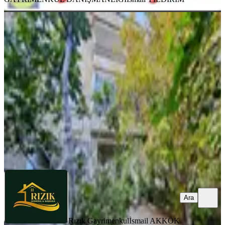
MANZARALI
Rızık Gm' Den Muhteşem Manzaralı
Satılık Müstakil Ev
Onikişubat, Şehit Evliya Mahallesi
3+1
·
185 m²
·
16.12.2025
5.700.000 ₺
Rızık Gayrimenkul
İsmail AKKÖK
Ara
Ara
Rızık Gayrimenkul
İsmail AKKÖK