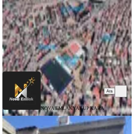
Onikişubat, Akçakoyunlu Mahallesi
3+1
·
96 m²
·
05.07.2026
1.250.000 ₺
NOVA EMLAK
YAKUP KARA
Ara
Ara
NOVA EMLAK
YAKUP KARA
MANZARALI
Bertiz Evler Cami Civarında Satılık
Müstakil Ev