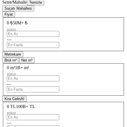
Semt/Mahalle
Temizle
Suçatı Mahallesi
Fiyat
0 ₺
50M+ ₺
—
Metrekare
Brüt m²
Net m²
0 m²
1B+ m²
—
Kira Geliri
AI
0 TL
100B+ TL
—