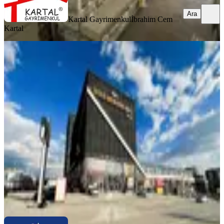
Ara
Kartal Gayrimenkul
İbrahim Cem
Kartal
İvedik Osb Köşe İvedik Plazada Yapılı
Kiracılı Satılık İşyeri
Yenimahalle, İvedikosb Mahallesi
5+ Oda
·
1400 m²
·
Düz Giriş (Zemin)
·
27.05.2026
61.000.000 ₺
COLDWELL BANKER JOVEN GAYRİMENKUL
Harun
Akkuzey
Ara