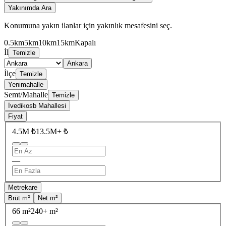
Yakınımda Ara
Konumuna yakın ilanlar için yakınlık mesafesini seç.
0.5km
5km
10km
15km
Kapalı
İl
Temizle
Ankara
İlçe
Temizle
Yenimahalle
Semt/Mahalle
Temizle
İvedikosb Mahallesi
Fiyat
4.5M ₺
13.5M+ ₺
—
Metrekare
Brüt m²
Net m²
66 m²
240+ m²