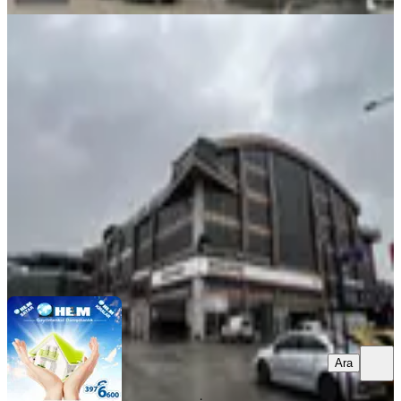
KREDİYE
UYGUN
Melih Gökçek Bulvarı Üzerinde
160m2 Yapılı Teraslı Satılık Ofis
Yenimahalle, İvedikosb Mahallesi
2 Oda
·
160 m²
·
4. Kat
·
08.03.2026
7.500.000 ₺
HEM GAYRİMENKUL
Mustafa Özten
Ara
Ara