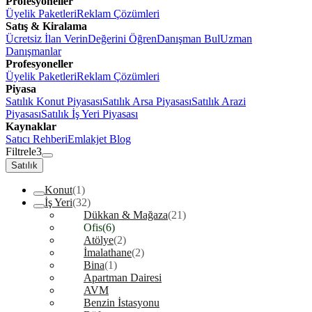
Profesyoneller
Üyelik Paketleri
Reklam Çözümleri
Satış & Kiralama
Ücretsiz İlan Verin
Değerini Öğren
Danışman Bul
Uzman
Danışmanlar
Profesyoneller
Üyelik Paketleri
Reklam Çözümleri
Piyasa
Satılık Konut Piyasası
Satılık Arsa Piyasası
Satılık Arazi
Piyasası
Satılık İş Yeri Piyasası
Kaynaklar
Satıcı Rehberi
Emlakjet Blog
Filtrele
3
Satılık
Konut
(1)
İş Yeri
(32)
Dükkan & Mağaza
(21)
Ofis
(6)
Atölye
(2)
İmalathane
(2)
Bina
(1)
Apartman Dairesi
AVM
Benzin İstasyonu