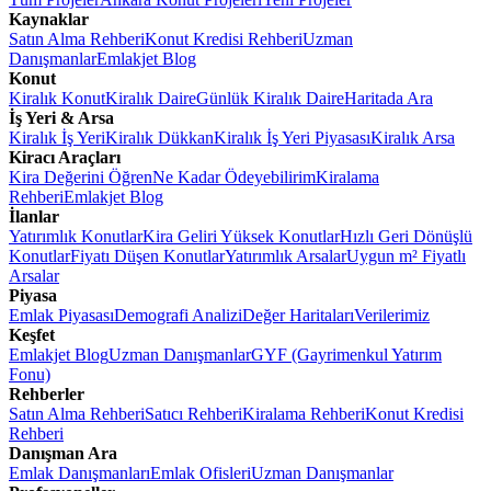
Kaynaklar
Satın Alma Rehberi
Konut Kredisi Rehberi
Uzman
Danışmanlar
Emlakjet Blog
Konut
Kiralık Konut
Kiralık Daire
Günlük Kiralık Daire
Haritada Ara
İş Yeri & Arsa
Kiralık İş Yeri
Kiralık Dükkan
Kiralık İş Yeri Piyasası
Kiralık Arsa
Kiracı Araçları
Kira Değerini Öğren
Ne Kadar Ödeyebilirim
Kiralama
Rehberi
Emlakjet Blog
İlanlar
Yatırımlık Konutlar
Kira Geliri Yüksek Konutlar
Hızlı Geri Dönüşlü
Konutlar
Fiyatı Düşen Konutlar
Yatırımlık Arsalar
Uygun m² Fiyatlı
Arsalar
Piyasa
Emlak Piyasası
Demografi Analizi
Değer Haritaları
Verilerimiz
Keşfet
Emlakjet Blog
Uzman Danışmanlar
GYF (Gayrimenkul Yatırım
Fonu)
Rehberler
Satın Alma Rehberi
Satıcı Rehberi
Kiralama Rehberi
Konut Kredisi
Rehberi
Danışman Ara
Emlak Danışmanları
Emlak Ofisleri
Uzman Danışmanlar