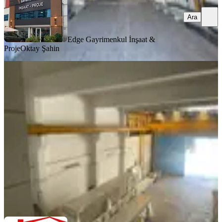
Ara
Edge Gayrimenkul İnşaat &
Proje
Oktay Şahin
YENİ
Kartal'dan İvedik 1122. Caddeye
Yakın 480 M² Kullanım Alanlı Sat
Yenimahalle, İvedikosb Mahallesi
1 Oda
·
481 m²
·
Düz Giriş (Zemin)
·
07.08.2026
26.700.000 ₺
Kartal Gayrimenkul
İbrahim Cem Kartal
Ara