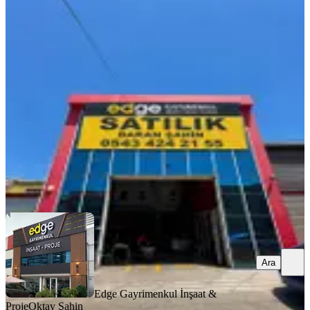
İvedik Osb De 400 M2 Vinçli 320 Kw
Enerjili Kupon İşyeri
Yenimahalle, İvedikosb Mahallesi
1 Oda
·
401 m²
·
Düz Giriş (Zemin)
·
24.06.2026
17.050.000 ₺
Edge Gayrimenkul İnşaat & Proje
Oktay Şahin
Ara
Ara
Edge Gayrimenkul İnşaat &
Proje
Oktay Şahin