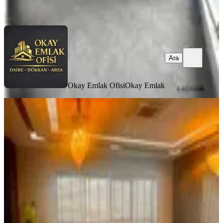
Ara
Ara
Okay Emlak Ofisi
Okay Emlak
KREDİYE
UYGUN
Full Yapılı Eşyalı Lüks Ofis Son Fırsat
Acil Satılık !!!
Yenimahalle, İvedikosb Mahallesi
3 Oda
·
121 m²
·
10. Kat
·
11.06.2026
8.700.000 ₺