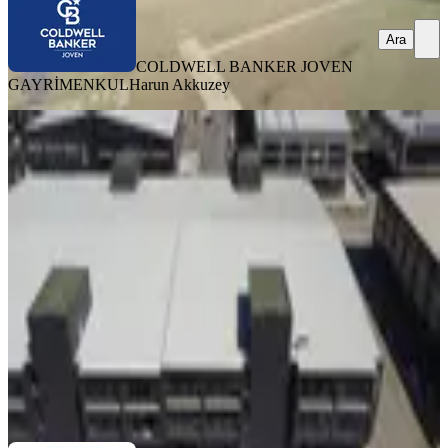
Ara
COLDWELL BANKER JOVEN
GAYRİMENKUL
Harun Akkuzey
İvedik Ostim, Asansörlü, Gökçek
Bulvarı Paraleli Satılık Dükkan
Yenimahalle, İvedikosb Mahallesi
1 Oda
·
2101 m²
·
Düz Giriş (Zemin)
·
01.02.2026
135.000.000 ₺
Coldwell Banker Premium Gayrimenkul
Murat Kızılateş
Ara