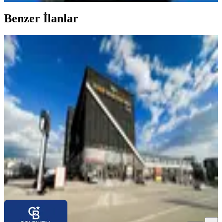
Benzer İlanlar
%
4
İvedik Osb Köşe İvedik Plazada Yapılı
Kiracılı Satılık İşyeri
Yenimahalle, İvedikosb Mahallesi
1 Oda
·
1401 m²
·
Düz Giriş (Zemin)
·
24.05.2026
58.750.000 ₺
61.000.000 ₺
COLDWELL BANKER JOVEN GAYRİMENKUL
Gökhan Şallı
Ara