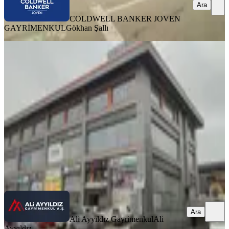
Ara
COLDWELL BANKER JOVEN
GAYRİMENKUL
Gökhan Şallı
İvedik Osb Alsan Plaza'da Satılık Ofis
Yenimahalle, İvedikosb Mahallesi
1 Oda
·
82 m²
·
1. Kat
·
11.03.2026
4.750.000 ₺
Ali Ayyıldız Gayrimenkul
Ali Ayyıldız
Ara
Ara
Ali Ayyıldız Gayrimenkul
Ali
Ayyıldız