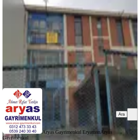
Dükkan
Yenimahalle, İvedikosb Mahallesi
4 Oda
·
350 m²
·
Düz Giriş (Zemin)
·
05.04.2026
17.500.000 ₺
Aryas Gayrimenkul Eryaman
Aryas Gayrimenkul
Ara
Ara
Aryas Gayrimenkul Eryaman
Aryas
Gayrimenkul