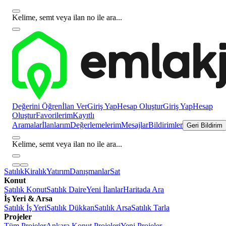
Kelime, semt veya ilan no ile ara...
Değerini Öğren
İlan Ver
Giriş Yap
Hesap Oluştur
Giriş Yap
Hesap
Oluştur
Favorilerim
Kayıtlı
Aramalar
İlanlarım
Değerlemelerim
Mesajlar
Bildirimler
Geri Bildirim
Kelime, semt veya ilan no ile ara...
Satılık
Kiralık
Yatırım
Danışmanlar
Sat
Konut
Satılık Konut
Satılık Daire
Yeni İlanlar
Haritada Ara
İş Yeri & Arsa
Satılık İş Yeri
Satılık Dükkan
Satılık Arsa
Satılık Tarla
Projeler
Tüm Projeler
Ankara Konut Projeleri
Yeni Projeler