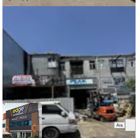
%
3
İvedik Vergi Dairesi Arkası Geniş
Cadede Kupon İşyeri
Yenimahalle, İvedikosb Mahallesi
1 Oda
·
601 m²
·
Düz Giriş (Zemin)
·
16.02.2026
18.950.000 ₺
19.500.000 ₺
Edge Gayrimenkul İnşaat & Proje
Oktay Şahin
Ara
Ara