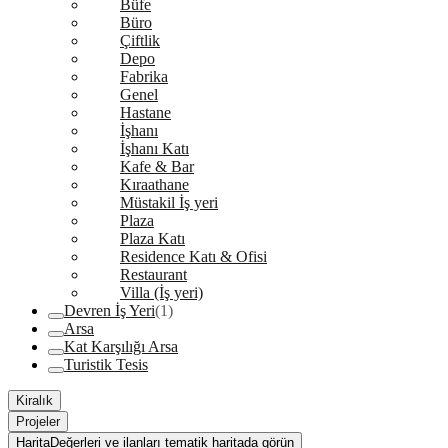
Büfe
Büro
Çiftlik
Depo
Fabrika
Genel
Hastane
İşhanı
İşhanı Katı
Kafe & Bar
Kıraathane
Müstakil İş yeri
Plaza
Plaza Katı
Residence Katı & Ofisi
Restaurant
Villa (İş yeri)
Devren İş Yeri
(1)
Arsa
Kat Karşılığı Arsa
Turistik Tesis
Kiralık
Projeler
Harita
Değerleri ve ilanları tematik haritada görün