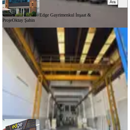
Ara
Edge Gayrimenkul İnşaat &
Proje
Oktay Şahin
YENİ
Cadde Üzeri 600 M2 Vinçli Yapılı
Geniş Cadde/sokak
Yenimahalle, İvedikosb Mahallesi
1 Oda
·
601 m²
·
Düz Giriş (Zemin)
·
07.08.2026
24.350.000 ₺
Edge Gayrimenkul İnşaat & Proje
Oktay Şahin
Ara