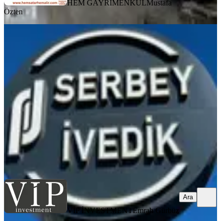
HEM GAYRİMENKUL
Mustafa
Özten
KREDİYE
UYGUN
İvedik Organize Sanayide Katta
Satılık Na-tamam Ofis
Yenimahalle, İvedikosb Mahallesi
1 Oda
·
66 m²
·
1. Kat
·
14.02.2026
4.500.000 ₺
VİP İNVESTMENT
Emrah Gürbüz
Ara
Ara
VİP İNVESTMENT
Emrah Gürbüz