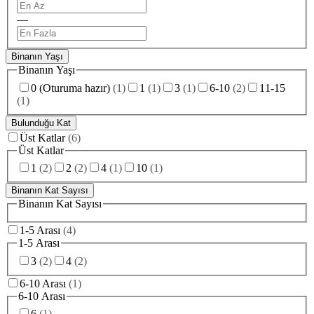
—
Binanın Yaşı
Binanın Yaşı
0 (Oturuma hazır)
(
1
)
1
(
1
)
3
(
1
)
6-10
(
2
)
11-15
(
1
)
Bulunduğu Kat
Üst Katlar
(
6
)
Üst Katlar
1
(
2
)
2
(
2
)
4
(
1
)
10
(
1
)
Binanın Kat Sayısı
Binanın Kat Sayısı
1-5 Arası
(
4
)
1-5 Arası
3
(
2
)
4
(
2
)
6-10 Arası
(
1
)
6-10 Arası
6
(
1
)