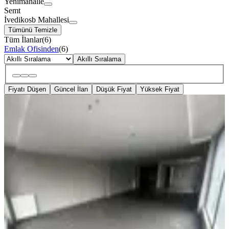
Yenimahalle
Semt
İvedikosb Mahallesi
Tümünü Temizle
Tüm İlanlar
(
6
)
Emlak Ofisinden
(
6
)
Akıllı Sıralama
Fiyatı Düşen
Güncel İlan
Düşük Fiyat
Yüksek Fiyat
KREDİYE
UYGUN
İvedik Merkezde Her İşe Uygun 230
M2 Satılık Ofis
Yenimahalle, İvedikosb Mahallesi
1 Oda
·
231 m²
·
2. Kat
·
27.07.2026
10.950.000 ₺
Okay Emlak Ofisi
Okay Emlak