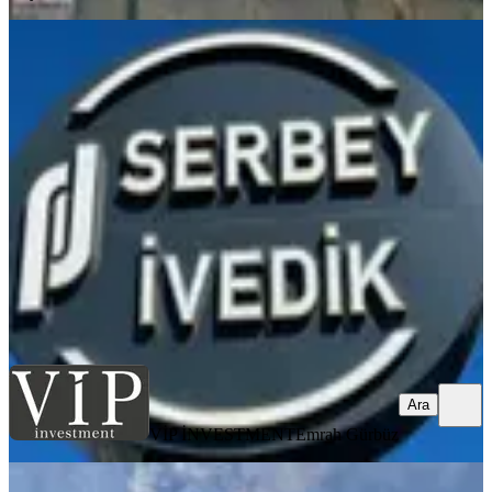
İvedik Organize Sanayide Katta
Satılık Na-tamam Ofis
Yenimahalle, İvedikosb Mahallesi
1 Oda
·
66 m²
·
1. Kat
·
14.02.2026
4.500.000 ₺
VİP İNVESTMENT
Emrah Gürbüz
Ara
Ara
VİP İNVESTMENT
Emrah Gürbüz