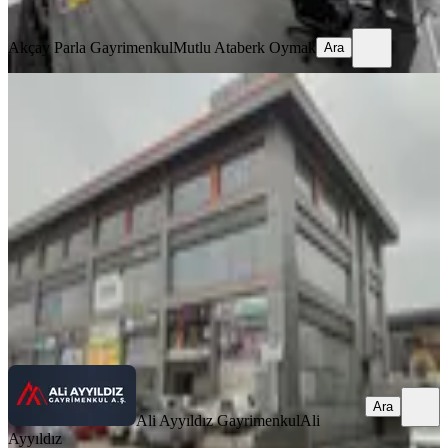
Ara
Akçay Parla Gayrimenkul
Mutlu Ataberk Oymak
Ara
KREDİYE
UYGUN
İvedik Osb Alsan Plaza'da Satılık Ofis
Yenimahalle, İvedikosb Mahallesi
1 Oda
·
82 m²
·
1. Kat
·
11.03.2026
4.750.000 ₺
Ali Ayyıldız Gayrimenkul
Ali Ayyıldız
Ara
Ara
Ali Ayyıldız Gayrimenkul
Ali
Ayyıldız