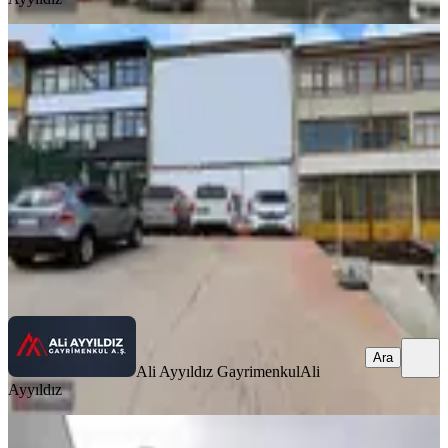
İvedik'te Cadde Üzeri Satılık Dükkan
Yenimahalle, İvedikosb Mahallesi
3 Oda
·
600 m²
·
Düz Giriş (Zemin)
·
03.04.2026
42.000.000 ₺
Ali Ayyıldız Gayrimenkul
Ali Ayyıldız
Ara
Ara
Ali Ayyıldız Gayrimenkul
Ali
Ayyıldız
İvedik Osb'de 4 Katlı, 350 M² Satılık