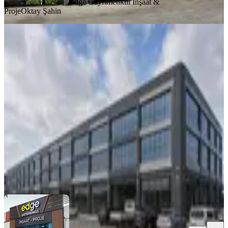
Edge Gayrimenkul İnşaat &
Proje
Oktay Şahin
Fırsat!!! 2.000.000 ₺ Kiracılı 35 Adet
Dükkan Cadde Üzeri
Yenimahalle, İvedikosb Mahallesi
1 Oda
·
10001 m²
·
Düz Giriş (Zemin)
·
01.08.2026
290.000.000 ₺
Edge Gayrimenkul İnşaat & Proje
Oktay Şahin
Ara