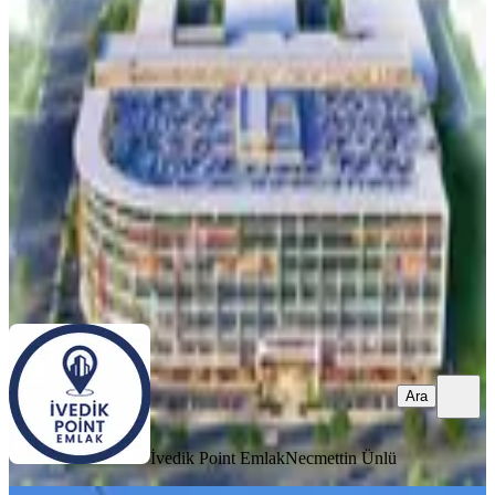
Otokent Avm'de Full Dekor 476 M²
Asma Katlı Hazır Showroom
Yenimahalle, İvedikosb Mahallesi
1 Oda
·
334 m²
·
Düz Giriş (Zemin)
·
16.07.2026
31.250.000 ₺
İvedik Point Emlak
Necmettin Ünlü
Ara
Ara
İvedik Point Emlak
Necmettin Ünlü