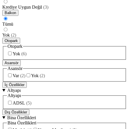
Krediye Uygun Değil
(
3
)
Balkon
Tümü
Yok
(
2
)
Otopark
Otopark
Yok
(
6
)
Asansör
Asansör
Var
(
2
)
Yok
(
2
)
İç Özellikler
Altyapı
Altyapı
ADSL
(
5
)
Dış Özellikler
Bina Özellikleri
Bina Özellikleri