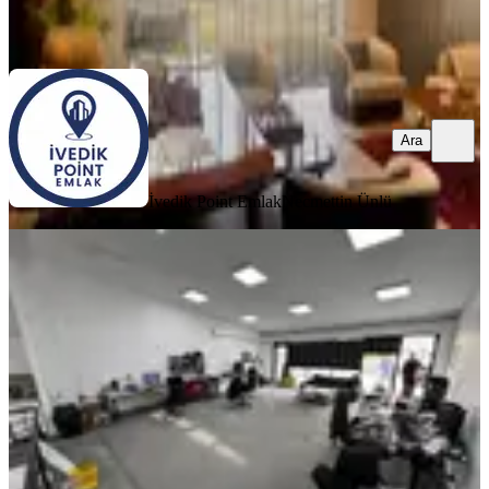
İvedik Point Emlak
Necmettin Ünlü
Ara
Ara
İvedik Point Emlak
Necmettin Ünlü
KREDİYE
UYGUN
Fırsat Konumda Kiracılı 240 M²
Teraslı Yüksek Getirili Ofis
Yenimahalle, İvedikosb Mahallesi
3 Oda
·
240 m²
·
2. Kat
·
09.05.2026
13.490.000 ₺
Akçay Parla Gayrimenkul
Mutlu Ataberk Oymak