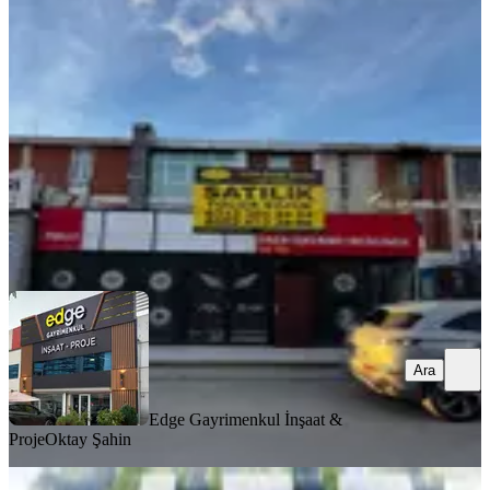
İvedik Osb 500 M2 Kupon İşyeri
Yenimahalle, İvedikosb Mahallesi
1 Oda
·
501 m²
·
Düz Giriş (Zemin)
·
11.05.2026
16.750.000 ₺
Edge Gayrimenkul İnşaat & Proje
Oktay Şahin
Ara
Ara
Edge Gayrimenkul İnşaat &
Proje
Oktay Şahin