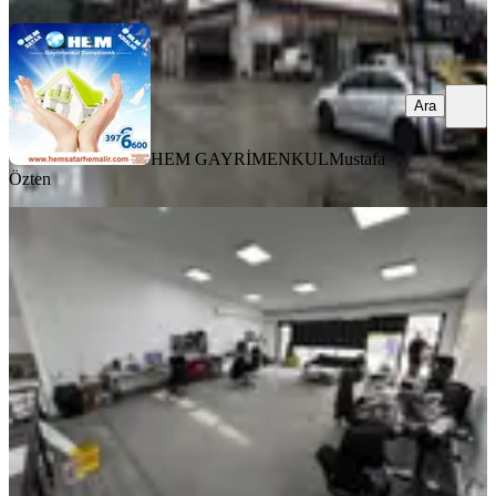
Ara
HEM GAYRİMENKUL
Mustafa
Özten
Fırsat Konumda Kiracılı 240 M²
Teraslı Yüksek Getirili Ofis
Yenimahalle, İvedikosb Mahallesi
3 Oda
·
240 m²
·
2. Kat
·
09.05.2026
13.490.000 ₺
Akçay Parla Gayrimenkul
Mutlu Ataberk Oymak
Ara