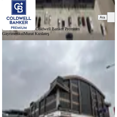
Ara
Coldwell Banker Premium
Gayrimenkul
Murat Kızılateş
Melih Gökçek Bulvarı Üzerinde
160m2 Yapılı Teraslı Satılık Ofis
Yenimahalle, İvedikosb Mahallesi
2 Oda
·
160 m²
·
4. Kat
·
08.03.2026
7.500.000 ₺
HEM GAYRİMENKUL
Mustafa Özten
Ara