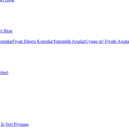
et Blog
onutlar
Fiyatı Düşen Konutlar
Yatırımlık Arsalar
Uygun m² Fiyatlı Arsala
hberi
k İş Yeri Piyasası