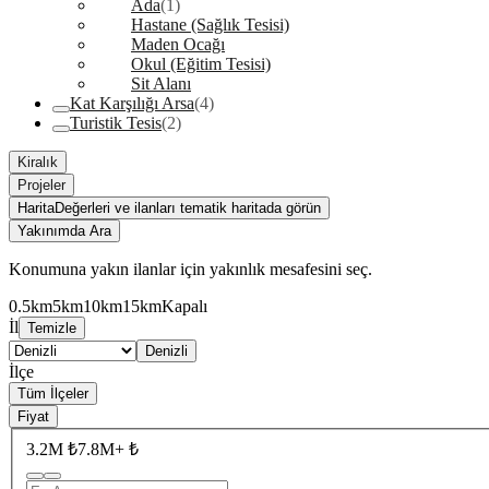
Ada
(1)
Hastane (Sağlık Tesisi)
Maden Ocağı
Okul (Eğitim Tesisi)
Sit Alanı
Kat Karşılığı Arsa
(4)
Turistik Tesis
(2)
Kiralık
Projeler
Harita
Değerleri ve ilanları tematik haritada görün
Yakınımda Ara
Konumuna yakın ilanlar için yakınlık mesafesini seç.
0.5km
5km
10km
15km
Kapalı
İl
Temizle
Denizli
İlçe
Tüm İlçeler
Fiyat
3.2M ₺
7.8M+ ₺