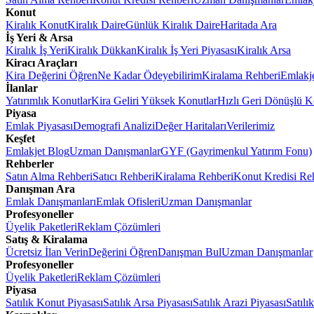
Konut
Kiralık Konut
Kiralık Daire
Günlük Kiralık Daire
Haritada Ara
İş Yeri & Arsa
Kiralık İş Yeri
Kiralık Dükkan
Kiralık İş Yeri Piyasası
Kiralık Arsa
Kiracı Araçları
Kira Değerini Öğren
Ne Kadar Ödeyebilirim
Kiralama Rehberi
Emlakj
İlanlar
Yatırımlık Konutlar
Kira Geliri Yüksek Konutlar
Hızlı Geri Dönüşlü K
Piyasa
Emlak Piyasası
Demografi Analizi
Değer Haritaları
Verilerimiz
Keşfet
Emlakjet Blog
Uzman Danışmanlar
GYF (Gayrimenkul Yatırım Fonu)
Rehberler
Satın Alma Rehberi
Satıcı Rehberi
Kiralama Rehberi
Konut Kredisi Re
Danışman Ara
Emlak Danışmanları
Emlak Ofisleri
Uzman Danışmanlar
Profesyoneller
Üyelik Paketleri
Reklam Çözümleri
Satış & Kiralama
Ücretsiz İlan Verin
Değerini Öğren
Danışman Bul
Uzman Danışmanlar
Profesyoneller
Üyelik Paketleri
Reklam Çözümleri
Piyasa
Satılık Konut Piyasası
Satılık Arsa Piyasası
Satılık Arazi Piyasası
Satılı