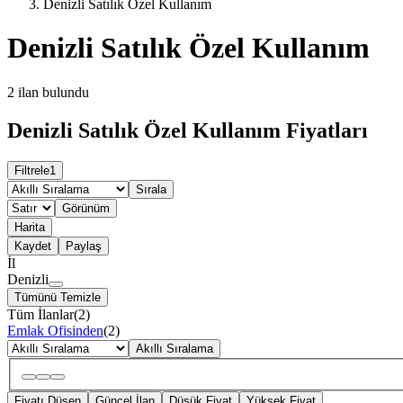
Denizli Satılık Özel Kullanım
Denizli Satılık Özel Kullanım
2
ilan bulundu
Denizli Satılık Özel Kullanım Fiyatları
Filtrele
1
Sırala
Görünüm
Harita
Kaydet
Paylaş
İl
Denizli
Tümünü Temizle
Tüm İlanlar
(
2
)
Emlak Ofisinden
(
2
)
Akıllı Sıralama
Fiyatı Düşen
Güncel İlan
Düşük Fiyat
Yüksek Fiyat