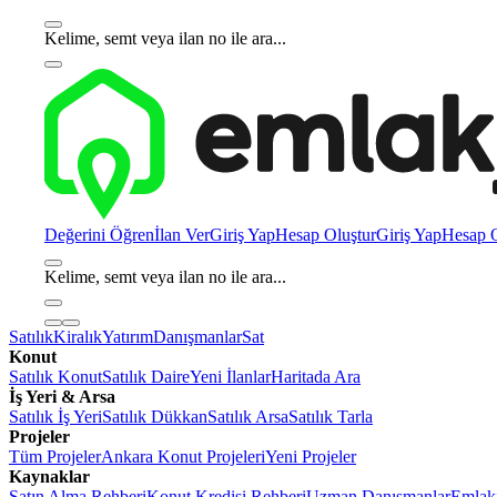
Kelime, semt veya ilan no ile ara...
Değerini Öğren
İlan Ver
Giriş Yap
Hesap Oluştur
Giriş Yap
Hesap O
Kelime, semt veya ilan no ile ara...
Satılık
Kiralık
Yatırım
Danışmanlar
Sat
Konut
Satılık Konut
Satılık Daire
Yeni İlanlar
Haritada Ara
İş Yeri & Arsa
Satılık İş Yeri
Satılık Dükkan
Satılık Arsa
Satılık Tarla
Projeler
Tüm Projeler
Ankara Konut Projeleri
Yeni Projeler
Kaynaklar
Satın Alma Rehberi
Konut Kredisi Rehberi
Uzman Danışmanlar
Emlakj