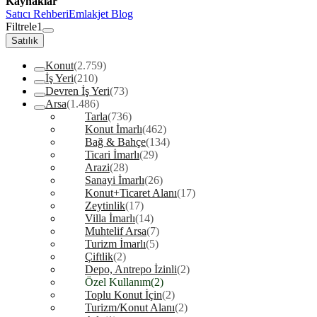
Kaynaklar
Satıcı Rehberi
Emlakjet Blog
Filtrele
1
Satılık
Konut
(2.759)
İş Yeri
(210)
Devren İş Yeri
(73)
Arsa
(1.486)
Tarla
(736)
Konut İmarlı
(462)
Bağ & Bahçe
(134)
Ticari İmarlı
(29)
Arazi
(28)
Sanayi İmarlı
(26)
Konut+Ticaret Alanı
(17)
Zeytinlik
(17)
Villa İmarlı
(14)
Muhtelif Arsa
(7)
Turizm İmarlı
(5)
Çiftlik
(2)
Depo, Antrepo İzinli
(2)
Özel Kullanım
(2)
Toplu Konut İçin
(2)
Turizm/Konut Alanı
(2)