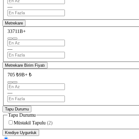
—
Metrekare
337
11B+
—
Metrekare Birim Fiyatı
705 ₺
9B+ ₺
—
Tapu Durumu
Tapu Durumu
Müstakil Tapulu
(
2
)
Krediye Uygunluk