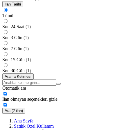
İlan Tarihi
Tümü
Son 24 Saat
(
1
)
Son 3 Gün
(
1
)
Son 7 Gün
(
1
)
Son 15 Gün
(
1
)
Son 30 Gün
(
1
)
Arama Kelimesi
Otomatik ara
İlan olmayan seçenekleri gizle
Ara (2 ilan)
Ana Sayfa
Satılık Özel Kullanım