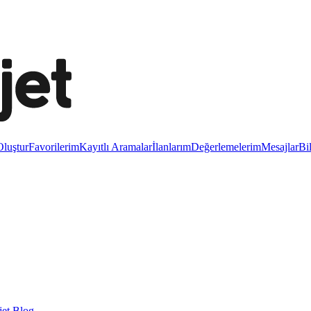
luştur
Favorilerim
Kayıtlı Aramalar
İlanlarım
Değerlemelerim
Mesajlar
Bi
et Blog