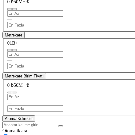
0 ₺
50M+ ₺
—
Metrekare
0
1B+
—
Metrekare Birim Fiyatı
0 ₺
50M+ ₺
—
Arama Kelimesi
Otomatik ara