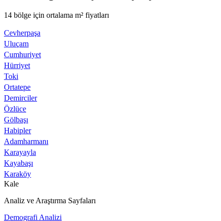
14 bölge için ortalama m² fiyatları
Cevherpaşa
Uluçam
Cumhuriyet
Hürriyet
Toki
Ortatepe
Demirciler
Özlüce
Gölbaşı
Habipler
Adamharmanı
Karayayla
Kayabaşı
Karaköy
Kale
Analiz ve Araştırma Sayfaları
Demografi Analizi