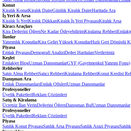
Konut
Kiralık Konut
Kiralık Daire
Günlük Kiralık Daire
Haritada Ara
İş Yeri & Arsa
Kiralık İş Yeri
Kiralık Dükkan
Kiralık İş Yeri Piyasası
Kiralık Arsa
Kiracı Araçları
Kira Değerini Öğren
Ne Kadar Ödeyebilirim
Kiralama Rehberi
Emlakj
İlanlar
Yatırımlık Konutlar
Kira Geliri Yüksek Konutlar
Hızlı Geri Dönüşlü K
Piyasa
Emlak Piyasası
Demografi Analizi
Değer Haritaları
Verilerimiz
Keşfet
Emlakjet Blog
Uzman Danışmanlar
GYF (Gayrimenkul Yatırım Fonu)
Rehberler
Satın Alma Rehberi
Satıcı Rehberi
Kiralama Rehberi
Konut Kredisi Re
Danışman Ara
Emlak Danışmanları
Emlak Ofisleri
Uzman Danışmanlar
Profesyoneller
Üyelik Paketleri
Reklam Çözümleri
Satış & Kiralama
Ücretsiz İlan Verin
Değerini Öğren
Danışman Bul
Uzman Danışmanlar
Profesyoneller
Üyelik Paketleri
Reklam Çözümleri
Piyasa
Satılık Konut Piyasası
Satılık Arsa Piyasası
Satılık Arazi Piyasası
Satılı