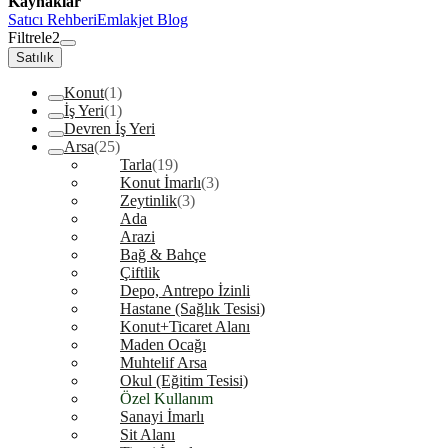
Kaynaklar
Satıcı Rehberi
Emlakjet Blog
Filtrele
2
Satılık
Konut
(1)
İş Yeri
(1)
Devren İş Yeri
Arsa
(25)
Tarla
(19)
Konut İmarlı
(3)
Zeytinlik
(3)
Ada
Arazi
Bağ & Bahçe
Çiftlik
Depo, Antrepo İzinli
Hastane (Sağlık Tesisi)
Konut+Ticaret Alanı
Maden Ocağı
Muhtelif Arsa
Okul (Eğitim Tesisi)
Özel Kullanım
Sanayi İmarlı
Sit Alanı