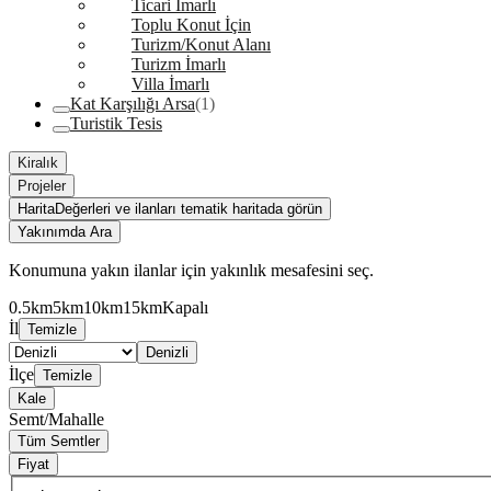
Ticari İmarlı
Toplu Konut İçin
Turizm/Konut Alanı
Turizm İmarlı
Villa İmarlı
Kat Karşılığı Arsa
(1)
Turistik Tesis
Kiralık
Projeler
Harita
Değerleri ve ilanları tematik haritada görün
Yakınımda Ara
Konumuna yakın ilanlar için yakınlık mesafesini seç.
0.5km
5km
10km
15km
Kapalı
İl
Temizle
Denizli
İlçe
Temizle
Kale
Semt/Mahalle
Tüm Semtler
Fiyat