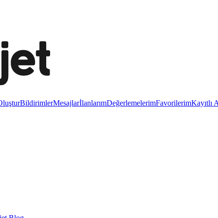
luştur
Bildirimler
Mesajlar
İlanlarım
Değerlemelerim
Favorilerim
Kayıtlı 
et Blog