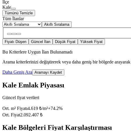
İlçe
Kale
Tümünü Temizle
Tüm İlanlar
Akıllı Sıralama
Fiyatı Düşen
Güncel İlan
Düşük Fiyat
Yüksek Fiyat
Bu Kriterlere Uygun İlan Bulunamadı
Arama kriterlerinizi değiştirerek veya daha geniş bir bölgede arayarak 
Daha Geniş Ara
Aramayı Kaydet
Kale Emlak Piyasası
Güncel fiyat verileri
Ort. m² Fiyatı
4.619 ₺/m²
+
74.2
%
Ort. Fiyat
2.092.407 ₺
Kale Bölgeleri Fiyat Karşılaştırması