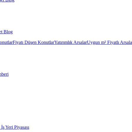
et Blog
onutlar
Fiyatı Düşen Konutlar
Yatırımlık Arsalar
Uygun m² Fiyatlı Arsala
hberi
k İş Yeri Piyasası