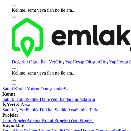
Kelime, semt veya ilan no ile ara...
Değerini Öğren
İlan Ver
Giriş Yap
Hesap Oluştur
Giriş Yap
Hesap O
Kelime, semt veya ilan no ile ara...
Satılık
Kiralık
Yatırım
Danışmanlar
Sat
Konut
Satılık Konut
Satılık Daire
Yeni İlanlar
Haritada Ara
İş Yeri & Arsa
Satılık İş Yeri
Satılık Dükkan
Satılık Arsa
Satılık Tarla
Projeler
Tüm Projeler
Ankara Konut Projeleri
Yeni Projeler
Kaynaklar
Satın Alma Rehberi
Konut Kredisi Rehberi
Uzman Danışmanlar
Emlakj