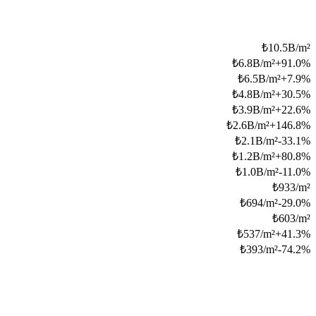
₺
10.5B/m²
₺
6.8B/m²
+
91.0
%
₺
6.5B/m²
+
7.9
%
₺
4.8B/m²
+
30.5
%
₺
3.9B/m²
+
22.6
%
₺
2.6B/m²
+
146.8
%
₺
2.1B/m²
-33.1
%
₺
1.2B/m²
+
80.8
%
₺
1.0B/m²
-11.0
%
₺
933/m²
₺
694/m²
-29.0
%
₺
603/m²
₺
537/m²
+
41.3
%
₺
393/m²
-74.2
%