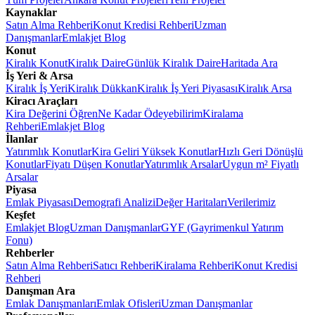
Kaynaklar
Satın Alma Rehberi
Konut Kredisi Rehberi
Uzman
Danışmanlar
Emlakjet Blog
Konut
Kiralık Konut
Kiralık Daire
Günlük Kiralık Daire
Haritada Ara
İş Yeri & Arsa
Kiralık İş Yeri
Kiralık Dükkan
Kiralık İş Yeri Piyasası
Kiralık Arsa
Kiracı Araçları
Kira Değerini Öğren
Ne Kadar Ödeyebilirim
Kiralama
Rehberi
Emlakjet Blog
İlanlar
Yatırımlık Konutlar
Kira Geliri Yüksek Konutlar
Hızlı Geri Dönüşlü
Konutlar
Fiyatı Düşen Konutlar
Yatırımlık Arsalar
Uygun m² Fiyatlı
Arsalar
Piyasa
Emlak Piyasası
Demografi Analizi
Değer Haritaları
Verilerimiz
Keşfet
Emlakjet Blog
Uzman Danışmanlar
GYF (Gayrimenkul Yatırım
Fonu)
Rehberler
Satın Alma Rehberi
Satıcı Rehberi
Kiralama Rehberi
Konut Kredisi
Rehberi
Danışman Ara
Emlak Danışmanları
Emlak Ofisleri
Uzman Danışmanlar