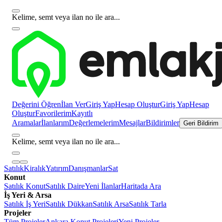
Kelime, semt veya ilan no ile ara...
Değerini Öğren
İlan Ver
Giriş Yap
Hesap Oluştur
Giriş Yap
Hesap
Oluştur
Favorilerim
Kayıtlı
Aramalar
İlanlarım
Değerlemelerim
Mesajlar
Bildirimler
Geri Bildirim
Kelime, semt veya ilan no ile ara...
Satılık
Kiralık
Yatırım
Danışmanlar
Sat
Konut
Satılık Konut
Satılık Daire
Yeni İlanlar
Haritada Ara
İş Yeri & Arsa
Satılık İş Yeri
Satılık Dükkan
Satılık Arsa
Satılık Tarla
Projeler
Tüm Projeler
Ankara Konut Projeleri
Yeni Projeler