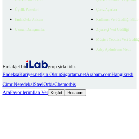
Üyelik Paketleri
Çerez Ayarları
EmlakZeka Asistan
Kullanıcı Veri Gizliliği Bildi
Uzman Danışmanlar
Ziyaretçi Veri Gizliliği
Müşteri Yetkilisi Veri Gizlili
Aday Aydınlatma Metni
Emlakjet bir
grup şirketidir.
Endeksa
Kariyer.net
İşin Olsun
Sigortam.net
Arabam.com
Hangikredi
Cimri
Neredekal
SteelOrbis
Chemorbis
Ara
Favorilerim
İlan Ver
Keşfet
Hesabım