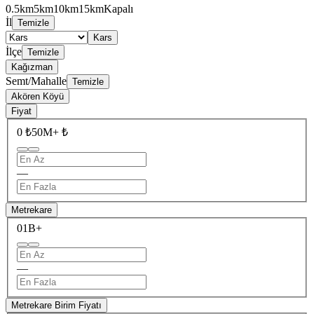
0.5km
5km
10km
15km
Kapalı
İl
Temizle
Kars
İlçe
Temizle
Kağızman
Semt/Mahalle
Temizle
Akören Köyü
Fiyat
0 ₺
50M+ ₺
—
Metrekare
0
1B+
—
Metrekare Birim Fiyatı