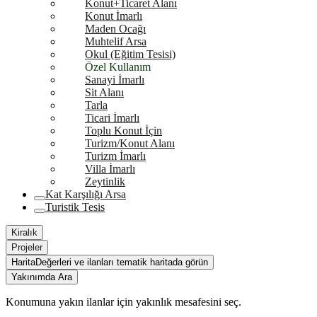
Konut+Ticaret Alanı
Konut İmarlı
Maden Ocağı
Muhtelif Arsa
Okul (Eğitim Tesisi)
Özel Kullanım
Sanayi İmarlı
Sit Alanı
Tarla
Ticari İmarlı
Toplu Konut İçin
Turizm/Konut Alanı
Turizm İmarlı
Villa İmarlı
Zeytinlik
Kat Karşılığı Arsa
Turistik Tesis
Kiralık
Projeler
Harita
Değerleri ve ilanları tematik haritada görün
Yakınımda Ara
Konumuna yakın ilanlar için yakınlık mesafesini seç.