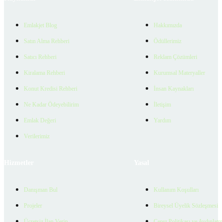
Emlakjet Blog
Hakkımızda
Satın Alma Rehberi
Ödüllerimiz
Satıcı Rehberi
Reklam Çözümleri
Kiralama Rehberi
Kurumsal Materyaller
Konut Kredisi Rehberi
İnsan Kaynakları
Ne Kadar Ödeyebilirim
İletişim
Emlak Değeri
Yardım
Verilerimiz
Hizmetler
Yasal
Danışman Bul
Kullanım Koşulları
Projeler
Bireysel Üyelik Sözleşmesi
Ücretsiz İlan Verin
Çerez Politikası ve Aydınlat