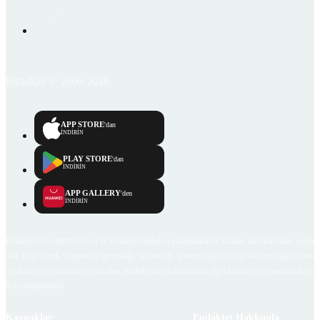
Emlakjet © 2006-2026
APP STORE
'dan
İNDİRİN
PLAY STORE
'dan
İNDİRİN
APP GALLERY
'den
İNDİRİN
Emlakjet.com internet sitesi ve Emlakjet mobil uygulamalarında kullanıcılar tarafından sağlana
ilan, bilgi, içerik ve görselin gerçekliği, orijinalliği, güvenilirliği ve doğruluğuna ilişkin soru
içerikleri giren kullanıcıya ait olup, Emlakjet'in bu hususlarla ilgili herhangi bir sorumluluğu
bulunmamaktadır.
Kaynaklar
Emlakjet Hakkında