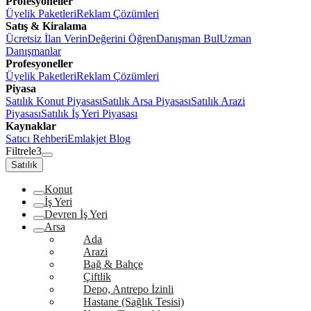
Profesyoneller
Üyelik Paketleri
Reklam Çözümleri
Satış & Kiralama
Ücretsiz İlan Verin
Değerini Öğren
Danışman Bul
Uzman
Danışmanlar
Profesyoneller
Üyelik Paketleri
Reklam Çözümleri
Piyasa
Satılık Konut Piyasası
Satılık Arsa Piyasası
Satılık Arazi
Piyasası
Satılık İş Yeri Piyasası
Kaynaklar
Satıcı Rehberi
Emlakjet Blog
Filtrele
3
Satılık
Konut
İş Yeri
Devren İş Yeri
Arsa
Ada
Arazi
Bağ & Bahçe
Çiftlik
Depo, Antrepo İzinli
Hastane (Sağlık Tesisi)