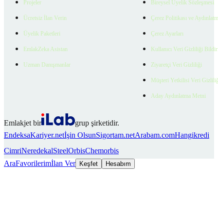
Projeler
Bireysel Üyelik Sözleşmesi
Ücretsiz İlan Verin
Çerez Politikası ve Aydınlat
Üyelik Paketleri
Çerez Ayarları
EmlakZeka Asistan
Kullanıcı Veri Gizliliği Bildi
Uzman Danışmanlar
Ziyaretçi Veri Gizliliği
Müşteri Yetkilisi Veri Gizlili
Aday Aydınlatma Metni
Emlakjet bir
grup şirketidir.
Endeksa
Kariyer.net
İşin Olsun
Sigortam.net
Arabam.com
Hangikredi
Cimri
Neredekal
SteelOrbis
Chemorbis
Ara
Favorilerim
İlan Ver
Keşfet
Hesabım