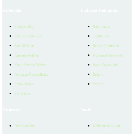
Kaynaklar
Emlakjet Hakkında
Emlakjet Blog
Hakkımızda
Satın Alma Rehberi
Ödüllerimiz
Satıcı Rehberi
Reklam Çözümleri
Kiralama Rehberi
Kurumsal Materyaller
Konut Kredisi Rehberi
İnsan Kaynakları
Ne Kadar Ödeyebilirim
İletişim
Emlak Değeri
Yardım
Verilerimiz
Hizmetler
Yasal
Danışman Bul
Kullanım Koşulları