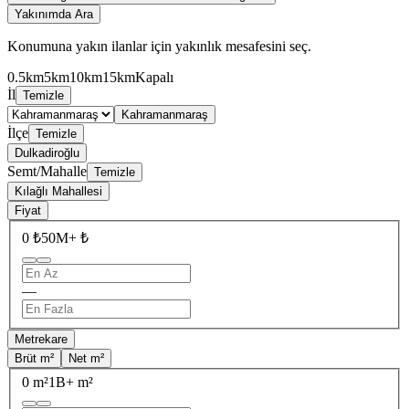
Yakınımda Ara
Konumuna yakın ilanlar için yakınlık mesafesini seç.
0.5km
5km
10km
15km
Kapalı
İl
Temizle
Kahramanmaraş
İlçe
Temizle
Dulkadiroğlu
Semt/Mahalle
Temizle
Kılağlı Mahallesi
Fiyat
0 ₺
50M+ ₺
—
Metrekare
Brüt m²
Net m²
0 m²
1B+ m²