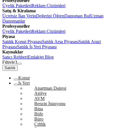
Profesyoneller
Üyelik Paketleri
Reklam Çözümleri
Satış & Kiralama
Ücretsiz İlan Verin
Değerini Öğren
Danışman Bul
Uzman
Danışmanlar
Profesyoneller
Üyelik Paketleri
Reklam Çözümleri
Piyasa
Satılık Konut Piyasası
Satılık Arsa Piyasası
Satılık Arazi
Piyasası
Satılık İş Yeri Piyasası
Kaynaklar
Satıcı Rehberi
Emlakjet Blog
Filtrele
3
Satılık
Konut
İş Yeri
Apartman Dairesi
Atölye
AVM
Benzin İstasyonu
Bina
Büfe
Büro
Çiftlik