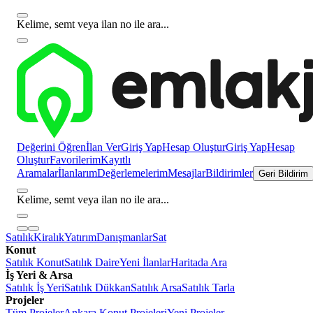
Kelime, semt veya ilan no ile ara...
Değerini Öğren
İlan Ver
Giriş Yap
Hesap Oluştur
Giriş Yap
Hesap
Oluştur
Favorilerim
Kayıtlı
Aramalar
İlanlarım
Değerlemelerim
Mesajlar
Bildirimler
Geri Bildirim
Kelime, semt veya ilan no ile ara...
Satılık
Kiralık
Yatırım
Danışmanlar
Sat
Konut
Satılık Konut
Satılık Daire
Yeni İlanlar
Haritada Ara
İş Yeri & Arsa
Satılık İş Yeri
Satılık Dükkan
Satılık Arsa
Satılık Tarla
Projeler
Tüm Projeler
Ankara Konut Projeleri
Yeni Projeler