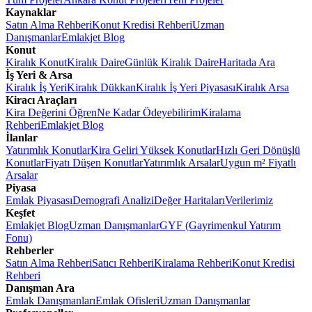
Kaynaklar
Satın Alma Rehberi
Konut Kredisi Rehberi
Uzman
Danışmanlar
Emlakjet Blog
Konut
Kiralık Konut
Kiralık Daire
Günlük Kiralık Daire
Haritada Ara
İş Yeri & Arsa
Kiralık İş Yeri
Kiralık Dükkan
Kiralık İş Yeri Piyasası
Kiralık Arsa
Kiracı Araçları
Kira Değerini Öğren
Ne Kadar Ödeyebilirim
Kiralama
Rehberi
Emlakjet Blog
İlanlar
Yatırımlık Konutlar
Kira Geliri Yüksek Konutlar
Hızlı Geri Dönüşlü
Konutlar
Fiyatı Düşen Konutlar
Yatırımlık Arsalar
Uygun m² Fiyatlı
Arsalar
Piyasa
Emlak Piyasası
Demografi Analizi
Değer Haritaları
Verilerimiz
Keşfet
Emlakjet Blog
Uzman Danışmanlar
GYF (Gayrimenkul Yatırım
Fonu)
Rehberler
Satın Alma Rehberi
Satıcı Rehberi
Kiralama Rehberi
Konut Kredisi
Rehberi
Danışman Ara
Emlak Danışmanları
Emlak Ofisleri
Uzman Danışmanlar