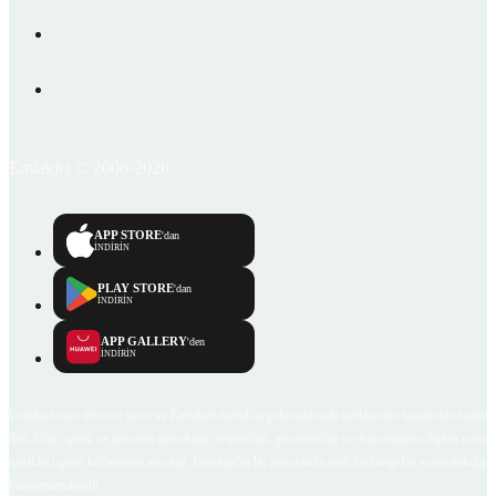
Emlakjet © 2006-2026
APP STORE
'dan
İNDİRİN
PLAY STORE
'dan
İNDİRİN
APP GALLERY
'den
İNDİRİN
Emlakjet.com internet sitesi ve Emlakjet mobil uygulamalarında kullanıcılar tarafından sağlana
ilan, bilgi, içerik ve görselin gerçekliği, orijinalliği, güvenilirliği ve doğruluğuna ilişkin soru
içerikleri giren kullanıcıya ait olup, Emlakjet'in bu hususlarla ilgili herhangi bir sorumluluğu
bulunmamaktadır.