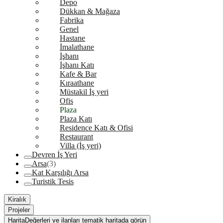
Depo
Dükkan & Mağaza
Fabrika
Genel
Hastane
İmalathane
İşhanı
İşhanı Katı
Kafe & Bar
Kıraathane
Müstakil İş yeri
Ofis
Plaza
Plaza Katı
Residence Katı & Ofisi
Restaurant
Villa (İş yeri)
Devren İş Yeri
Arsa
(3)
Kat Karşılığı Arsa
Turistik Tesis
Kiralık
Projeler
Harita
Değerleri ve ilanları tematik haritada görün