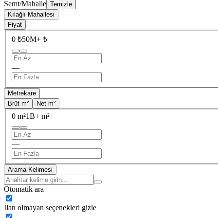
Semt/Mahalle
Temizle
Kılağlı Mahallesi
Fiyat
0 ₺
50M+ ₺
—
Metrekare
Brüt m²
Net m²
0 m²
1B+ m²
—
Arama Kelimesi
Otomatik ara
İlan olmayan seçenekleri gizle