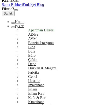
Kaynaklar
Satıcı Rehberi
Emlakjet Blog
Filtrele
3
Satılık
Konut
İş Yeri
Apartman Dairesi
Atölye
AVM
Benzin İstasyonu
Bina
Büfe
Büro
Çiftlik
Depo
Dükkan & Mağaza
Fabrika
Genel
Hastane
İmalathane
İşhanı
İşhanı Katı
Kafe & Bar
Kıraathane