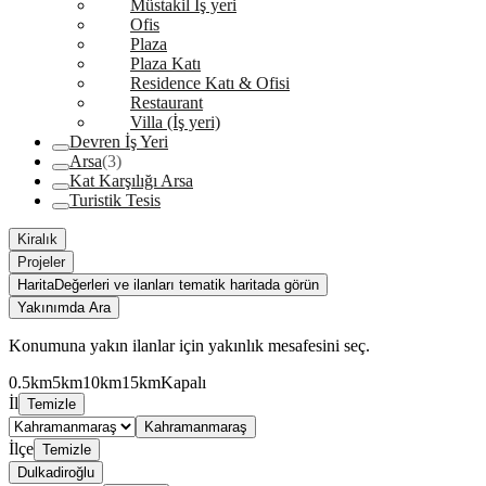
Müstakil İş yeri
Ofis
Plaza
Plaza Katı
Residence Katı & Ofisi
Restaurant
Villa (İş yeri)
Devren İş Yeri
Arsa
(3)
Kat Karşılığı Arsa
Turistik Tesis
Kiralık
Projeler
Harita
Değerleri ve ilanları tematik haritada görün
Yakınımda Ara
Konumuna yakın ilanlar için yakınlık mesafesini seç.
0.5km
5km
10km
15km
Kapalı
İl
Temizle
Kahramanmaraş
İlçe
Temizle
Dulkadiroğlu