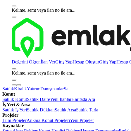
Kelime, semt veya ilan no ile ara...
Değerini Öğren
İlan Ver
Giriş Yap
Hesap Oluştur
Giriş Yap
Hesap O
Kelime, semt veya ilan no ile ara...
Satılık
Kiralık
Yatırım
Danışmanlar
Sat
Konut
Satılık Konut
Satılık Daire
Yeni İlanlar
Haritada Ara
İş Yeri & Arsa
Satılık İş Yeri
Satılık Dükkan
Satılık Arsa
Satılık Tarla
Projeler
Tüm Projeler
Ankara Konut Projeleri
Yeni Projeler
Kaynaklar
Satın Alma Rehberi
Konut Kredisi Rehberi
Uzman Danışmanlar
Emlakj