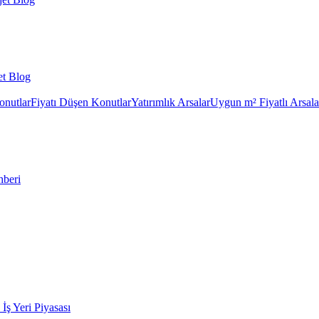
et Blog
onutlar
Fiyatı Düşen Konutlar
Yatırımlık Arsalar
Uygun m² Fiyatlı Arsala
hberi
k İş Yeri Piyasası