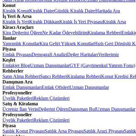
Konut
Kiralık Konut
Kiralık Daire
Günlük Kiralık Daire
Haritada Ara
İş Yeri & Arsa
Kiralık İş Yeri
Kiralık Dükkan
Kiralık İş Yeri Piyasası
Kiralık Arsa
Kiracı Araçları
Kira Değerini Öğren
Ne Kadar Ödeyebilirim
Kiralama Rehberi
Emlakj
İlanlar
Yatırımlık Konutlar
Kira Geliri Yüksek Konutlar
Hızlı Geri Dönüşlü K
Piyasa
Emlak Piyasası
Demografi Analizi
Değer Haritaları
Verilerimiz
Keşfet
Emlakjet Blog
Uzman Danışmanlar
GYF (Gayrimenkul Yatırım Fonu)
Rehberler
Satın Alma Rehberi
Satıcı Rehberi
Kiralama Rehberi
Konut Kredisi Re
Danışman Ara
Emlak Danışmanları
Emlak Ofisleri
Uzman Danışmanlar
Profesyoneller
Üyelik Paketleri
Reklam Çözümleri
Satış & Kiralama
Ücretsiz İlan Verin
Değerini Öğren
Danışman Bul
Uzman Danışmanlar
Profesyoneller
Üyelik Paketleri
Reklam Çözümleri
Piyasa
Satılık Konut Piyasası
Satılık Arsa Piyasası
Satılık Arazi Piyasası
Satılı