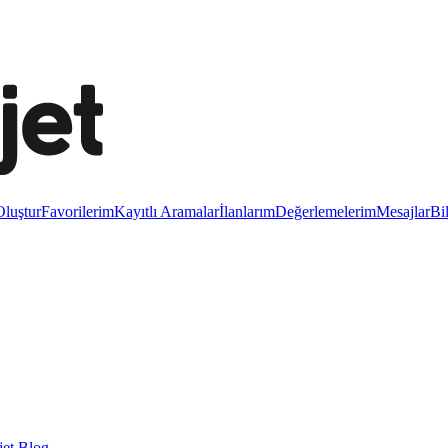
luştur
Favorilerim
Kayıtlı Aramalar
İlanlarım
Değerlemelerim
Mesajlar
Bi
et Blog