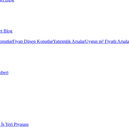
et Blog
onutlar
Fiyatı Düşen Konutlar
Yatırımlık Arsalar
Uygun m² Fiyatlı Arsala
hberi
k İş Yeri Piyasası