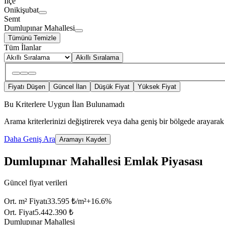
İlçe
Onikişubat
Semt
Dumlupınar Mahallesi
Tümünü Temizle
Tüm İlanlar
Akıllı Sıralama
Fiyatı Düşen
Güncel İlan
Düşük Fiyat
Yüksek Fiyat
Bu Kriterlere Uygun İlan Bulunamadı
Arama kriterlerinizi değiştirerek veya daha geniş bir bölgede arayarak 
Daha Geniş Ara
Aramayı Kaydet
Dumlupınar Mahallesi Emlak Piyasası
Güncel fiyat verileri
Ort. m² Fiyatı
33.595 ₺/m²
+
16.6
%
Ort. Fiyat
5.442.390 ₺
Dumlupınar Mahallesi