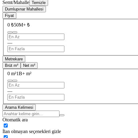
Semt/Mahalle
Temizle
Dumlupınar Mahallesi
Fiyat
0 ₺
50M+ ₺
—
Metrekare
Brüt m²
Net m²
0 m²
1B+ m²
—
Arama Kelimesi
Otomatik ara
İlan olmayan seçenekleri gizle