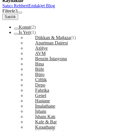
Kaynaklar
Satıcı Rehberi
Emlakjet Blog
Filtrele
3
Satılık
Konut
(2)
İş Yeri
(1)
Dükkan & Mağaza
(1)
Apartman Dairesi
Atölye
AVM
Benzin İstasyonu
Bina
Büfe
Büro
Çiftlik
Depo
Fabrika
Genel
Hastane
İmalathane
İşhanı
İşhanı Katı
Kafe & Bar
Kıraathane