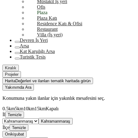
Müstakil İş yeri
Ofis
Plaza
Plaza Katı
Residence Katı & Ofisi
Restaurant
Villa (İş yeri)
Devren İş Yeri
Arsa
Kat Karşılığı Arsa
Turistik Tesis
Kiralık
Projeler
Harita
Değerleri ve ilanları tematik haritada görün
Yakınımda Ara
Konumuna yakın ilanlar için yakınlık mesafesini seç.
0.5km
5km
10km
15km
Kapalı
İl
Temizle
Kahramanmaraş
İlçe
Temizle
Onikişubat