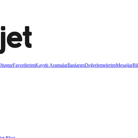
luştur
Favorilerim
Kayıtlı Aramalar
İlanlarım
Değerlemelerim
Mesajlar
Bi
et Blog