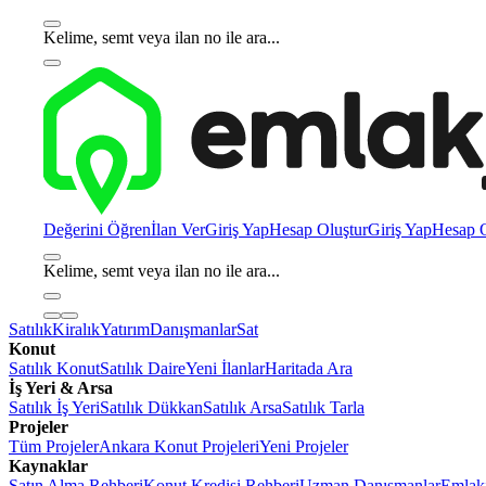
Kelime, semt veya ilan no ile ara...
Değerini Öğren
İlan Ver
Giriş Yap
Hesap Oluştur
Giriş Yap
Hesap O
Kelime, semt veya ilan no ile ara...
Satılık
Kiralık
Yatırım
Danışmanlar
Sat
Konut
Satılık Konut
Satılık Daire
Yeni İlanlar
Haritada Ara
İş Yeri & Arsa
Satılık İş Yeri
Satılık Dükkan
Satılık Arsa
Satılık Tarla
Projeler
Tüm Projeler
Ankara Konut Projeleri
Yeni Projeler
Kaynaklar
Satın Alma Rehberi
Konut Kredisi Rehberi
Uzman Danışmanlar
Emlakj