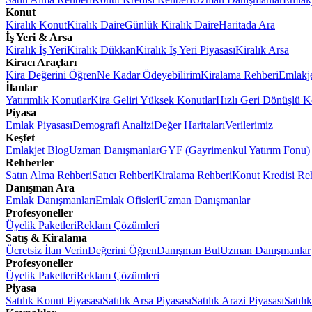
Konut
Kiralık Konut
Kiralık Daire
Günlük Kiralık Daire
Haritada Ara
İş Yeri & Arsa
Kiralık İş Yeri
Kiralık Dükkan
Kiralık İş Yeri Piyasası
Kiralık Arsa
Kiracı Araçları
Kira Değerini Öğren
Ne Kadar Ödeyebilirim
Kiralama Rehberi
Emlakj
İlanlar
Yatırımlık Konutlar
Kira Geliri Yüksek Konutlar
Hızlı Geri Dönüşlü K
Piyasa
Emlak Piyasası
Demografi Analizi
Değer Haritaları
Verilerimiz
Keşfet
Emlakjet Blog
Uzman Danışmanlar
GYF (Gayrimenkul Yatırım Fonu)
Rehberler
Satın Alma Rehberi
Satıcı Rehberi
Kiralama Rehberi
Konut Kredisi Re
Danışman Ara
Emlak Danışmanları
Emlak Ofisleri
Uzman Danışmanlar
Profesyoneller
Üyelik Paketleri
Reklam Çözümleri
Satış & Kiralama
Ücretsiz İlan Verin
Değerini Öğren
Danışman Bul
Uzman Danışmanlar
Profesyoneller
Üyelik Paketleri
Reklam Çözümleri
Piyasa
Satılık Konut Piyasası
Satılık Arsa Piyasası
Satılık Arazi Piyasası
Satılı