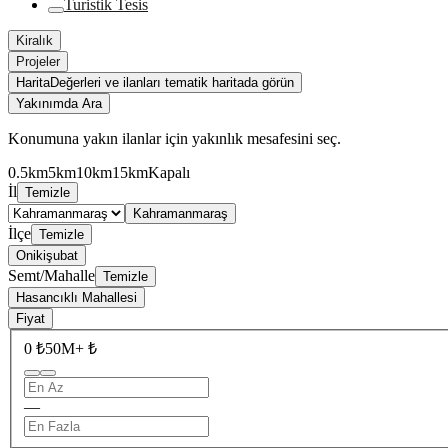
Turistik Tesis
Kiralık
Projeler
Harita
Değerleri ve ilanları tematik haritada görün
Yakınımda Ara
Konumuna yakın ilanlar için yakınlık mesafesini seç.
0.5km
5km
10km
15km
Kapalı
İl
Temizle
Kahramanmaraş
İlçe
Temizle
Onikişubat
Semt/Mahalle
Temizle
Hasancıklı Mahallesi
Fiyat
0 ₺
50M+ ₺
—