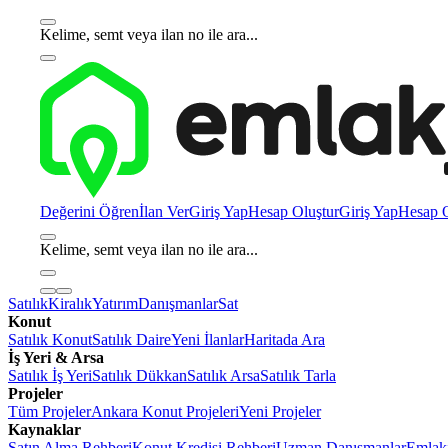
Kelime, semt veya ilan no ile ara...
Değerini Öğren
İlan Ver
Giriş Yap
Hesap Oluştur
Giriş Yap
Hesap O
Kelime, semt veya ilan no ile ara...
Satılık
Kiralık
Yatırım
Danışmanlar
Sat
Konut
Satılık Konut
Satılık Daire
Yeni İlanlar
Haritada Ara
İş Yeri & Arsa
Satılık İş Yeri
Satılık Dükkan
Satılık Arsa
Satılık Tarla
Projeler
Tüm Projeler
Ankara Konut Projeleri
Yeni Projeler
Kaynaklar
Satın Alma Rehberi
Konut Kredisi Rehberi
Uzman Danışmanlar
Emlakj