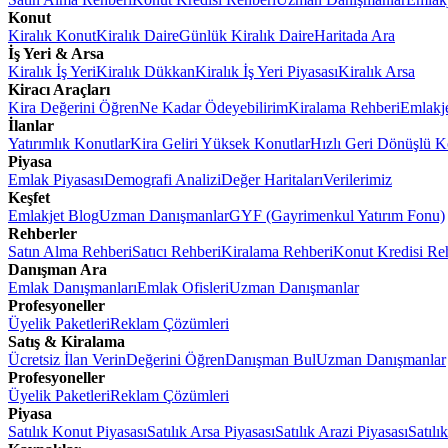
Konut
Kiralık Konut
Kiralık Daire
Günlük Kiralık Daire
Haritada Ara
İş Yeri & Arsa
Kiralık İş Yeri
Kiralık Dükkan
Kiralık İş Yeri Piyasası
Kiralık Arsa
Kiracı Araçları
Kira Değerini Öğren
Ne Kadar Ödeyebilirim
Kiralama Rehberi
Emlakj
İlanlar
Yatırımlık Konutlar
Kira Geliri Yüksek Konutlar
Hızlı Geri Dönüşlü K
Piyasa
Emlak Piyasası
Demografi Analizi
Değer Haritaları
Verilerimiz
Keşfet
Emlakjet Blog
Uzman Danışmanlar
GYF (Gayrimenkul Yatırım Fonu)
Rehberler
Satın Alma Rehberi
Satıcı Rehberi
Kiralama Rehberi
Konut Kredisi Re
Danışman Ara
Emlak Danışmanları
Emlak Ofisleri
Uzman Danışmanlar
Profesyoneller
Üyelik Paketleri
Reklam Çözümleri
Satış & Kiralama
Ücretsiz İlan Verin
Değerini Öğren
Danışman Bul
Uzman Danışmanlar
Profesyoneller
Üyelik Paketleri
Reklam Çözümleri
Piyasa
Satılık Konut Piyasası
Satılık Arsa Piyasası
Satılık Arazi Piyasası
Satılı