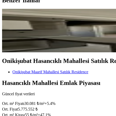
Benzer İlanlar
MANZARALI
%
9
Sahibinden Kelepir Satılık Daire.
Onikişubat, Maarif Mahallesi
2+0
·
90 m²
·
9. Kat
·
10.04.2026
3.000.000 ₺
3.300.000 ₺
Onikişubat Hasancıklı Mahallesi Satılık Res
Onikişubat Maarif Mahallesi Satılık Residence
Hasancıklı Mahallesi Emlak Piyasası
Güncel fiyat verileri
Ort. m² Fiyatı
30.081 ₺/m²
+
5.4
%
Ort. Fiyat
5.775.552 ₺
Ort. m² Kirası
55 ₺/m²
+
47.1
%