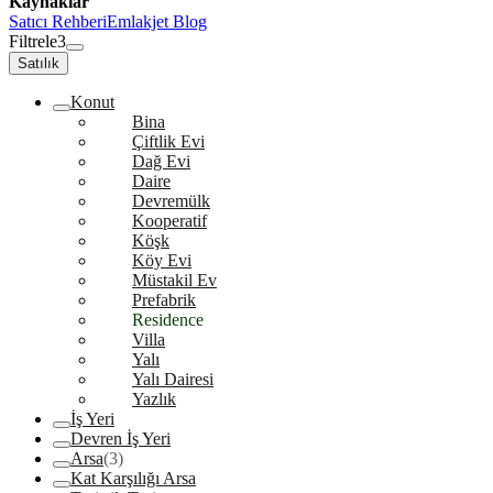
Kaynaklar
Satıcı Rehberi
Emlakjet Blog
Filtrele
3
Satılık
Konut
Bina
Çiftlik Evi
Dağ Evi
Daire
Devremülk
Kooperatif
Köşk
Köy Evi
Müstakil Ev
Prefabrik
Residence
Villa
Yalı
Yalı Dairesi
Yazlık
İş Yeri
Devren İş Yeri
Arsa
(3)
Kat Karşılığı Arsa