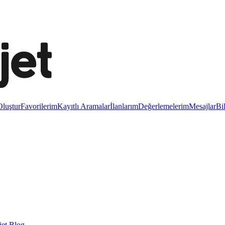
luştur
Favorilerim
Kayıtlı Aramalar
İlanlarım
Değerlemelerim
Mesajlar
Bi
et Blog