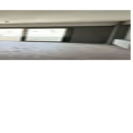
Sadullah Sungur
Ara