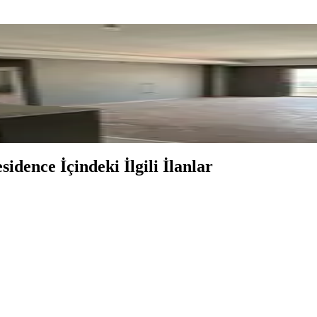
acill
idence İçindeki İlgili İlanlar