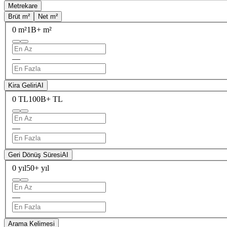
Metrekare
Brüt m²
Net m²
0 m²
1B+ m²
—
Kira Geliri
AI
0 TL
100B+ TL
—
Geri Dönüş Süresi
AI
0 yıl
50+ yıl
—
Arama Kelimesi