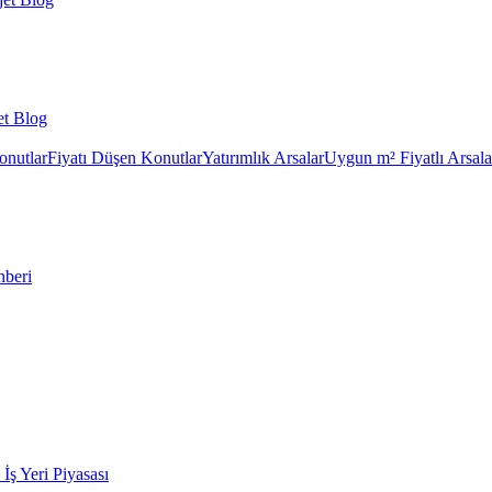
et Blog
onutlar
Fiyatı Düşen Konutlar
Yatırımlık Arsalar
Uygun m² Fiyatlı Arsala
hberi
k İş Yeri Piyasası