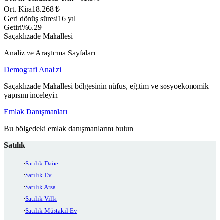
Ort. Kira
18.268 ₺
Geri dönüş süresi
16 yıl
Getiri
%6.29
Saçaklızade Mahallesi
Analiz ve Araştırma Sayfaları
Demografi Analizi
Saçaklızade Mahallesi bölgesinin nüfus, eğitim ve sosyoekonomik
yapısını inceleyin
Emlak Danışmanları
Bu bölgedeki emlak danışmanlarını bulun
Satılık
Satılık Daire
Satılık Ev
Satılık Arsa
Satılık Villa
Satılık Müstakil Ev