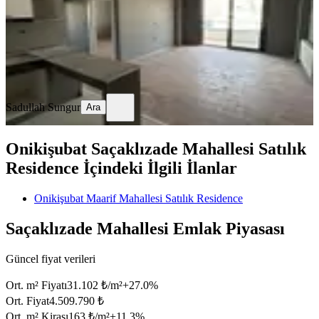
3.000.000 ₺
3.300.000 ₺
Sadullah Sungur
Ara
Sadullah Sungur
Ara
Onikişubat Saçaklızade Mahallesi Satılık
Residence İçindeki İlgili İlanlar
Onikişubat Maarif Mahallesi Satılık Residence
Saçaklızade Mahallesi Emlak Piyasası
Güncel fiyat verileri
Ort. m² Fiyatı
31.102 ₺/m²
+
27.0
%
Ort. Fiyat
4.509.790 ₺
Ort. m² Kirası
163 ₺/m²
+
11.3
%