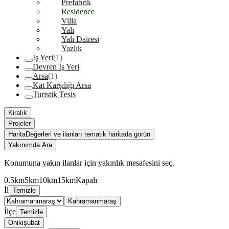
Prefabrik
Residence
Villa
Yalı
Yalı Dairesi
Yazlık
İş Yeri
(1)
Devren İş Yeri
Arsa
(1)
Kat Karşılığı Arsa
Turistik Tesis
Kiralık
Projeler
Harita
Değerleri ve ilanları tematik haritada görün
Yakınımda Ara
Konumuna yakın ilanlar için yakınlık mesafesini seç.
0.5km
5km
10km
15km
Kapalı
İl
Temizle
Kahramanmaraş
İlçe
Temizle
Onikişubat