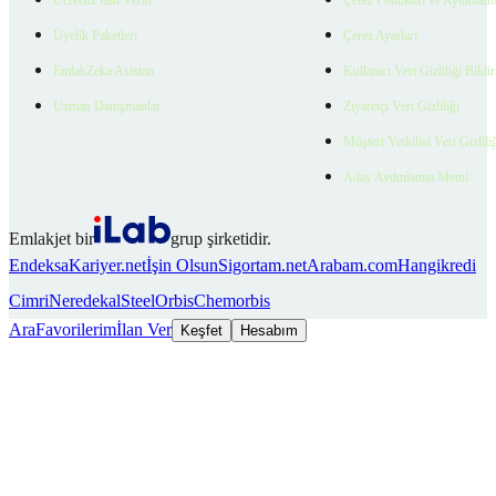
Üyelik Paketleri
Çerez Ayarları
EmlakZeka Asistan
Kullanıcı Veri Gizliliği Bildi
Uzman Danışmanlar
Ziyaretçi Veri Gizliliği
Müşteri Yetkilisi Veri Gizlili
Aday Aydınlatma Metni
Emlakjet bir
grup şirketidir.
Endeksa
Kariyer.net
İşin Olsun
Sigortam.net
Arabam.com
Hangikredi
Cimri
Neredekal
SteelOrbis
Chemorbis
Ara
Favorilerim
İlan Ver
Keşfet
Hesabım