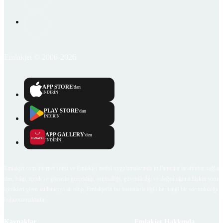
Emlakjet © 2006-2026
APP STORE
'dan
İNDİRİN
PLAY STORE
'dan
İNDİRİN
APP GALLERY
'den
İNDİRİN
Emlakjet.com internet sitesi ve Emlakjet mobil uygulamalarında kullanıcılar tarafından sağlana
ilan, bilgi, içerik ve görselin gerçekliği, orijinalliği, güvenilirliği ve doğruluğuna ilişkin soru
içerikleri giren kullanıcıya ait olup, Emlakjet'in bu hususlarla ilgili herhangi bir sorumluluğu
bulunmamaktadır.
Kaynaklar
Emlakjet Hakkında