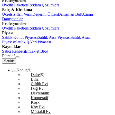
Profesyoneller
Üyelik Paketleri
Reklam Çözümleri
Satış & Kiralama
Ücretsiz İlan Verin
Değerini Öğren
Danışman Bul
Uzman
Danışmanlar
Profesyoneller
Üyelik Paketleri
Reklam Çözümleri
Piyasa
Satılık Konut Piyasası
Satılık Arsa Piyasası
Satılık Arazi
Piyasası
Satılık İş Yeri Piyasası
Kaynaklar
Satıcı Rehberi
Emlakjet Blog
Filtrele
3
Satılık
Konut
(9)
Daire
(9)
Bina
Çiftlik Evi
Dağ Evi
Devremülk
Kooperatif
Köşk
Köy Evi
Müstakil Ev