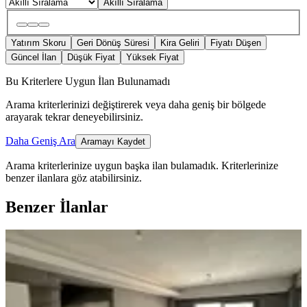
Akıllı Sıralama
Yatırım Skoru
Geri Dönüş Süresi
Kira Geliri
Fiyatı Düşen
Güncel İlan
Düşük Fiyat
Yüksek Fiyat
Bu Kriterlere Uygun İlan Bulunamadı
Arama kriterlerinizi değiştirerek veya daha geniş bir bölgede
arayarak tekrar deneyebilirsiniz.
Daha Geniş Ara
Aramayı Kaydet
Arama kriterlerinize uygun başka ilan bulamadık.
Kriterlerinize
benzer ilanlara göz atabilirsiniz.
Benzer İlanlar
MANZARALI
%
9
Sahibinden Kelepir Satılık Daire.acill
Onikişubat, Maarif Mahallesi
2+0
·
90 m²
·
9. Kat
·
10.04.2026