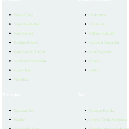
Emlakjet Blog
Hakkımızda
Satın Alma Rehberi
Ödüllerimiz
Satıcı Rehberi
Reklam Çözümleri
Kiralama Rehberi
Kurumsal Materyaller
Konut Kredisi Rehberi
İnsan Kaynakları
Ne Kadar Ödeyebilirim
İletişim
Emlak Değeri
Yardım
Verilerimiz
Hizmetler
Yasal
Danışman Bul
Kullanım Koşulları
Projeler
Bireysel Üyelik Sözleşmesi
Ücretsiz İlan Verin
Çerez Politikası ve Aydınlat