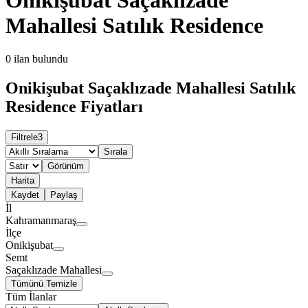
Mahallesi Satılık Residence
0
ilan bulundu
Onikişubat Saçaklızade Mahallesi Satılık
Residence Fiyatları
Filtrele
3
Sırala
Görünüm
Harita
Kaydet
Paylaş
İl
Kahramanmaraş
İlçe
Onikişubat
Semt
Saçaklızade Mahallesi
Tümünü Temizle
Tüm İlanlar