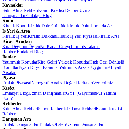
Kaynaklar
Satın Alma Rehberi
Konut Kredisi Rehberi
Uzman
Danışmanlar
Emlakjet Blog
Konut
Kiralık Konut
Kiralık Daire
Günlük Kiralık Daire
Haritada Ara
İş Yeri & Arsa
Kiralık İş Yeri
Kiralık Dükkan
Kiralık İş Yeri Piyasası
Kiralık Arsa
Kiracı Araçları
Kira Değerini Öğren
Ne Kadar Ödeyebilirim
Kiralama
Rehberi
Emlakjet Blog
İlanlar
Yatırımlık Konutlar
Kira Geliri Yüksek Konutlar
Hızlı Geri Dönüşlü
Konutlar
Fiyatı Düşen Konutlar
Yatırımlık Arsalar
Uygun m² Fiyatlı
Arsalar
Piyasa
Emlak Piyasası
Demografi Analizi
Değer Haritaları
Verilerimiz
Keşfet
Emlakjet Blog
Uzman Danışmanlar
GYF (Gayrimenkul Yatırım
Fonu)
Rehberler
Satın Alma Rehberi
Satıcı Rehberi
Kiralama Rehberi
Konut Kredisi
Rehberi
Danışman Ara
Emlak Danışmanları
Emlak Ofisleri
Uzman Danışmanlar