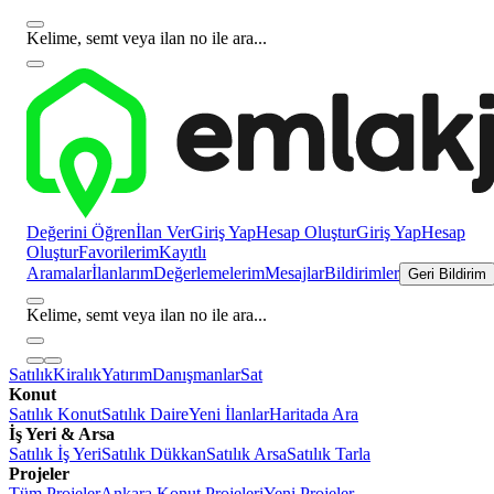
Kelime, semt veya ilan no ile ara...
Değerini Öğren
İlan Ver
Giriş Yap
Hesap Oluştur
Giriş Yap
Hesap
Oluştur
Favorilerim
Kayıtlı
Aramalar
İlanlarım
Değerlemelerim
Mesajlar
Bildirimler
Geri Bildirim
Kelime, semt veya ilan no ile ara...
Satılık
Kiralık
Yatırım
Danışmanlar
Sat
Konut
Satılık Konut
Satılık Daire
Yeni İlanlar
Haritada Ara
İş Yeri & Arsa
Satılık İş Yeri
Satılık Dükkan
Satılık Arsa
Satılık Tarla
Projeler
Tüm Projeler
Ankara Konut Projeleri
Yeni Projeler