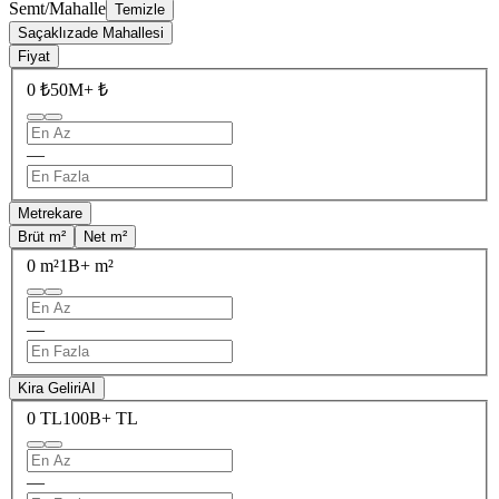
Semt/Mahalle
Temizle
Saçaklızade Mahallesi
Fiyat
0 ₺
50M+ ₺
—
Metrekare
Brüt m²
Net m²
0 m²
1B+ m²
—
Kira Geliri
AI
0 TL
100B+ TL
—