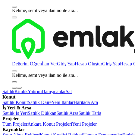
Kelime, semt veya ilan no ile ara...
Değerini Öğren
İlan Ver
Giriş Yap
Hesap Oluştur
Giriş Yap
Hesap O
Kelime, semt veya ilan no ile ara...
Satılık
Kiralık
Yatırım
Danışmanlar
Sat
Konut
Satılık Konut
Satılık Daire
Yeni İlanlar
Haritada Ara
İş Yeri & Arsa
Satılık İş Yeri
Satılık Dükkan
Satılık Arsa
Satılık Tarla
Projeler
Tüm Projeler
Ankara Konut Projeleri
Yeni Projeler
Kaynaklar
Satın Alma Rehberi
Konut Kredisi Rehberi
Uzman Danışmanlar
Emlakj