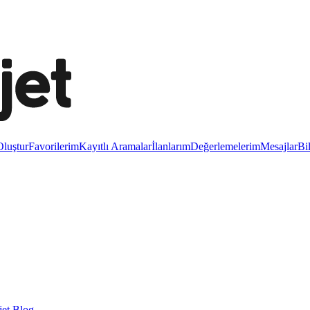
luştur
Favorilerim
Kayıtlı Aramalar
İlanlarım
Değerlemelerim
Mesajlar
Bi
et Blog