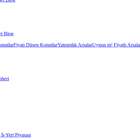
et Blog
onutlar
Fiyatı Düşen Konutlar
Yatırımlık Arsalar
Uygun m² Fiyatlı Arsala
hberi
k İş Yeri Piyasası