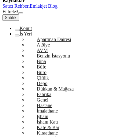
Kaynaklar
Satıcı Rehberi
Emlakjet Blog
Filtrele
3
Satılık
Konut
İş Yeri
Apartman Dairesi
Atölye
AVM
Benzin İstasyonu
Bina
Büfe
Büro
Çiftlik
Depo
Dükkan & Mağaza
Fabrika
Genel
Hastane
İmalathane
İşhanı
İşhanı Katı
Kafe & Bar
Kıraathane