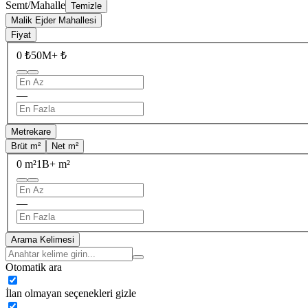
Semt/Mahalle
Temizle
Malik Ejder Mahallesi
Fiyat
0 ₺
50M+ ₺
—
Metrekare
Brüt m²
Net m²
0 m²
1B+ m²
—
Arama Kelimesi
Otomatik ara
İlan olmayan seçenekleri gizle