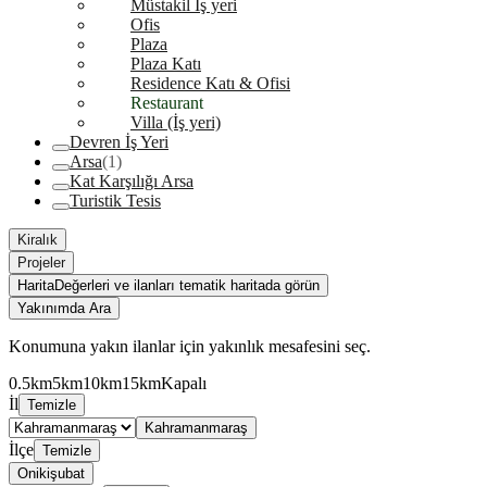
Müstakil İş yeri
Ofis
Plaza
Plaza Katı
Residence Katı & Ofisi
Restaurant
Villa (İş yeri)
Devren İş Yeri
Arsa
(1)
Kat Karşılığı Arsa
Turistik Tesis
Kiralık
Projeler
Harita
Değerleri ve ilanları tematik haritada görün
Yakınımda Ara
Konumuna yakın ilanlar için yakınlık mesafesini seç.
0.5km
5km
10km
15km
Kapalı
İl
Temizle
Kahramanmaraş
İlçe
Temizle
Onikişubat