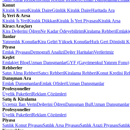
Konut
Kiralık Konut
Kiralık Daire
Günlük Kiralık Daire
Haritada Ara
İş Yeri & Arsa
Kiralık İş Yeri
Kiralık Dükkan
Kiralık İş Yeri Piyasası
Kiralık Arsa
Kiracı Araçları
Kira Değerini Öğren
Ne Kadar Ödeyebilirim
Kiralama Rehberi
Emlakj
İlanlar
Yatırımlık Konutlar
Kira Geliri Yüksek Konutlar
Hızlı Geri Dönüşlü K
Piyasa
Emlak Piyasası
Demografi Analizi
Değer Haritaları
Verilerimiz
Keşfet
Emlakjet Blog
Uzman Danışmanlar
GYF (Gayrimenkul Yatırım Fonu)
Rehberler
Satın Alma Rehberi
Satıcı Rehberi
Kiralama Rehberi
Konut Kredisi Re
Danışman Ara
Emlak Danışmanları
Emlak Ofisleri
Uzman Danışmanlar
Profesyoneller
Üyelik Paketleri
Reklam Çözümleri
Satış & Kiralama
Ücretsiz İlan Verin
Değerini Öğren
Danışman Bul
Uzman Danışmanlar
Profesyoneller
Üyelik Paketleri
Reklam Çözümleri
Piyasa
Satılık Konut Piyasası
Satılık Arsa Piyasası
Satılık Arazi Piyasası
Satılı