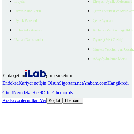
Projeler
Bireysel Üyelik Sözleşmesi
Ücretsiz İlan Verin
Çerez Politikası ve Aydınlat
Üyelik Paketleri
Çerez Ayarları
EmlakZeka Asistan
Kullanıcı Veri Gizliliği Bildi
Uzman Danışmanlar
Ziyaretçi Veri Gizliliği
Müşteri Yetkilisi Veri Gizlili
Aday Aydınlatma Metni
Emlakjet bir
grup şirketidir.
Endeksa
Kariyer.net
İşin Olsun
Sigortam.net
Arabam.com
Hangikredi
Cimri
Neredekal
SteelOrbis
Chemorbis
Ara
Favorilerim
İlan Ver
Keşfet
Hesabım