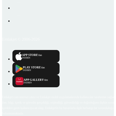
Emlakjet © 2006-2026
APP STORE
'dan
İNDİRİN
PLAY STORE
'dan
İNDİRİN
APP GALLERY
'den
İNDİRİN
Emlakjet.com internet sitesi ve Emlakjet mobil uygulamalarında kullanıcılar tarafından sağlana
ilan, bilgi, içerik ve görselin gerçekliği, orijinalliği, güvenilirliği ve doğruluğuna ilişkin soru
içerikleri giren kullanıcıya ait olup, Emlakjet'in bu hususlarla ilgili herhangi bir sorumluluğu
bulunmamaktadır.