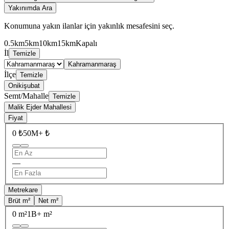
Yakınımda Ara
Konumuna yakın ilanlar için yakınlık mesafesini seç.
0.5km
5km
10km
15km
Kapalı
İl
Temizle
Kahramanmaraş
İlçe
Temizle
Onikişubat
Semt/Mahalle
Temizle
Malik Ejder Mahallesi
Fiyat
0 ₺
50M+ ₺
—
Metrekare
Brüt m²
Net m²
0 m²
1B+ m²