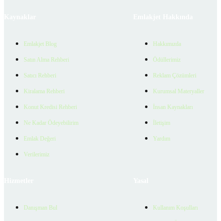
Kaynaklar
Emlakjet Hakkında
Emlakjet Blog
Hakkımızda
Satın Alma Rehberi
Ödüllerimiz
Satıcı Rehberi
Reklam Çözümleri
Kiralama Rehberi
Kurumsal Materyaller
Konut Kredisi Rehberi
İnsan Kaynakları
Ne Kadar Ödeyebilirim
İletişim
Emlak Değeri
Yardım
Verilerimiz
Hizmetler
Yasal
Danışman Bul
Kullanım Koşulları