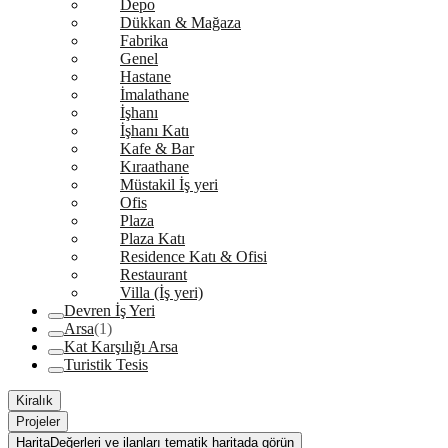
Depo
Dükkan & Mağaza
Fabrika
Genel
Hastane
İmalathane
İşhanı
İşhanı Katı
Kafe & Bar
Kıraathane
Müstakil İş yeri
Ofis
Plaza
Plaza Katı
Residence Katı & Ofisi
Restaurant
Villa (İş yeri)
Devren İş Yeri
Arsa
(1)
Kat Karşılığı Arsa
Turistik Tesis
Kiralık
Projeler
Harita
Değerleri ve ilanları tematik haritada görün