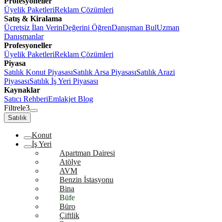
Profesyoneller
Üyelik Paketleri
Reklam Çözümleri
Satış & Kiralama
Ücretsiz İlan Verin
Değerini Öğren
Danışman Bul
Uzman
Danışmanlar
Profesyoneller
Üyelik Paketleri
Reklam Çözümleri
Piyasa
Satılık Konut Piyasası
Satılık Arsa Piyasası
Satılık Arazi
Piyasası
Satılık İş Yeri Piyasası
Kaynaklar
Satıcı Rehberi
Emlakjet Blog
Filtrele
3
Satılık
Konut
İş Yeri
Apartman Dairesi
Atölye
AVM
Benzin İstasyonu
Bina
Büfe
Büro
Çiftlik