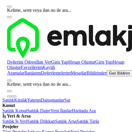
Kelime, semt veya ilan no ile ara...
Değerini Öğren
İlan Ver
Giriş Yap
Hesap Oluştur
Giriş Yap
Hesap
Oluştur
Favorilerim
Kayıtlı
Aramalar
İlanlarım
Değerlemelerim
Mesajlar
Bildirimler
Geri Bildirim
Kelime, semt veya ilan no ile ara...
Satılık
Kiralık
Yatırım
Danışmanlar
Sat
Konut
Satılık Konut
Satılık Daire
Yeni İlanlar
Haritada Ara
İş Yeri & Arsa
Satılık İş Yeri
Satılık Dükkan
Satılık Arsa
Satılık Tarla
Projeler
Tüm Projeler
Ankara Konut Projeleri
Yeni Projeler