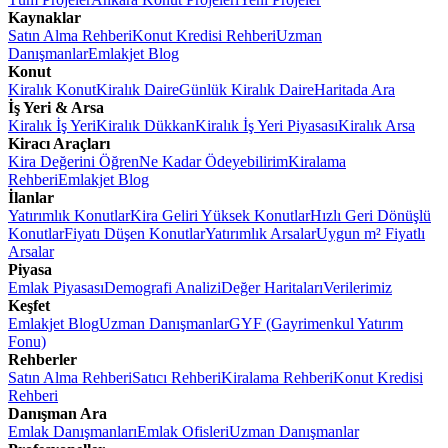
Kaynaklar
Satın Alma Rehberi
Konut Kredisi Rehberi
Uzman
Danışmanlar
Emlakjet Blog
Konut
Kiralık Konut
Kiralık Daire
Günlük Kiralık Daire
Haritada Ara
İş Yeri & Arsa
Kiralık İş Yeri
Kiralık Dükkan
Kiralık İş Yeri Piyasası
Kiralık Arsa
Kiracı Araçları
Kira Değerini Öğren
Ne Kadar Ödeyebilirim
Kiralama
Rehberi
Emlakjet Blog
İlanlar
Yatırımlık Konutlar
Kira Geliri Yüksek Konutlar
Hızlı Geri Dönüşlü
Konutlar
Fiyatı Düşen Konutlar
Yatırımlık Arsalar
Uygun m² Fiyatlı
Arsalar
Piyasa
Emlak Piyasası
Demografi Analizi
Değer Haritaları
Verilerimiz
Keşfet
Emlakjet Blog
Uzman Danışmanlar
GYF (Gayrimenkul Yatırım
Fonu)
Rehberler
Satın Alma Rehberi
Satıcı Rehberi
Kiralama Rehberi
Konut Kredisi
Rehberi
Danışman Ara
Emlak Danışmanları
Emlak Ofisleri
Uzman Danışmanlar