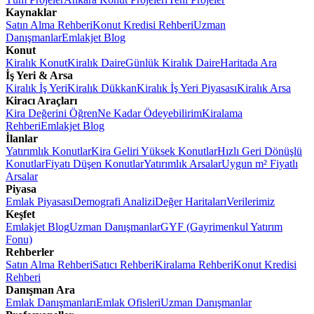
Kaynaklar
Satın Alma Rehberi
Konut Kredisi Rehberi
Uzman
Danışmanlar
Emlakjet Blog
Konut
Kiralık Konut
Kiralık Daire
Günlük Kiralık Daire
Haritada Ara
İş Yeri & Arsa
Kiralık İş Yeri
Kiralık Dükkan
Kiralık İş Yeri Piyasası
Kiralık Arsa
Kiracı Araçları
Kira Değerini Öğren
Ne Kadar Ödeyebilirim
Kiralama
Rehberi
Emlakjet Blog
İlanlar
Yatırımlık Konutlar
Kira Geliri Yüksek Konutlar
Hızlı Geri Dönüşlü
Konutlar
Fiyatı Düşen Konutlar
Yatırımlık Arsalar
Uygun m² Fiyatlı
Arsalar
Piyasa
Emlak Piyasası
Demografi Analizi
Değer Haritaları
Verilerimiz
Keşfet
Emlakjet Blog
Uzman Danışmanlar
GYF (Gayrimenkul Yatırım
Fonu)
Rehberler
Satın Alma Rehberi
Satıcı Rehberi
Kiralama Rehberi
Konut Kredisi
Rehberi
Danışman Ara
Emlak Danışmanları
Emlak Ofisleri
Uzman Danışmanlar