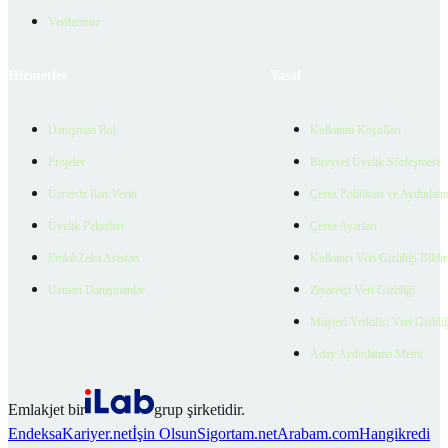
Verilerimiz
Hizmetler
Yasal
Danışman Bul
Kullanım Koşulları
Projeler
Bireysel Üyelik Sözleşmesi
Ücretsiz İlan Verin
Çerez Politikası ve Aydınlat
Üyelik Paketleri
Çerez Ayarları
EmlakZeka Asistan
Kullanıcı Veri Gizliliği Bildi
Uzman Danışmanlar
Ziyaretçi Veri Gizliliği
Müşteri Yetkilisi Veri Gizlili
Aday Aydınlatma Metni
Emlakjet bir
grup şirketidir.
Endeksa
Kariyer.net
İşin Olsun
Sigortam.net
Arabam.com
Hangikredi