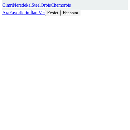
Cimri
Neredekal
SteelOrbis
Chemorbis
Ara
Favorilerim
İlan Ver
Keşfet
Hesabım