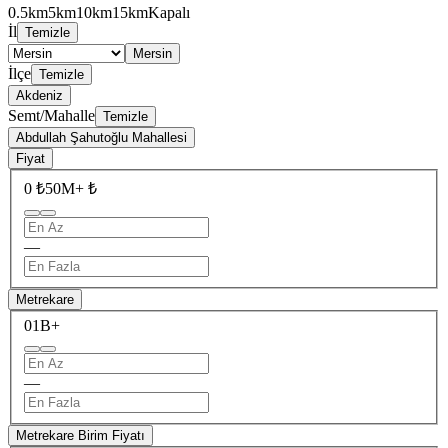
0.5km
5km
10km
15km
Kapalı
İl
Temizle
Mersin
İlçe
Temizle
Akdeniz
Semt/Mahalle
Temizle
Abdullah Şahutoğlu Mahallesi
Fiyat
0 ₺
50M+ ₺
—
Metrekare
0
1B+
—
Metrekare Birim Fiyatı