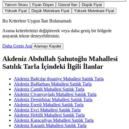
Yatırım Skoru
Fiyatı Düşen
Güncel İlan
Düşük Fiyat
Yüksek Fiyat
Düşük Metrekare Fiyat
Yüksek Metrekare Fiyat
Bu Kriterlere Uygun İlan Bulunamadı
Arama kriterlerinizi değiştirerek veya daha geniş bir bölgede
arayarak tekrar deneyebilirsiniz.
Daha Geniş Ara
Aramayı Kaydet
Akdeniz Abdullah Şahutoğlu Mahallesi
Satılık Tarla İçindeki İlgili İlanlar
Akdeniz Bağcılar ihsaniye Mahallesi Satılık Tarla
Akdeniz Bağlarbaşı Mahallesi Satılık Tarla
Akdeniz Camili Mahallesi Satılık Tarla
Akdeniz Civanyaylağı Mahallesi Satılık Tarla
Akdeniz Demirhisar Mahallesi Satılık Tarla
Akdeniz Esenli Mahallesi Satılık Tarla
Akdeniz Evci Mahallesi Satılık Tarla
Akdeniz Hebilli Mahallesi Satılık Tarla
Akdeniz Karacailyas Mahallesi Satılık Tarla
Akdeniz Kazanlı Mahallesi Satılık Tarla