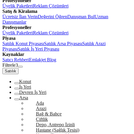
Profesyoneller
Üyelik Paketleri
Reklam Çözümleri
Satış & Kiralama
Ücretsiz İlan Verin
Değerini Öğren
Danışman Bul
Uzman
Danışmanlar
Profesyoneller
Üyelik Paketleri
Reklam Çözümleri
Piyasa
Satılık Konut Piyasası
Satılık Arsa Piyasası
Satılık Arazi
Piyasası
Satılık İş Yeri Piyasası
Kaynaklar
Satıcı Rehberi
Emlakjet Blog
Filtrele
3
Satılık
Konut
İş Yeri
Devren İş Yeri
Arsa
Ada
Arazi
Bağ & Bahçe
Çiftlik
Depo, Antrepo İzinli
Hastane (Sağlık Tesisi)