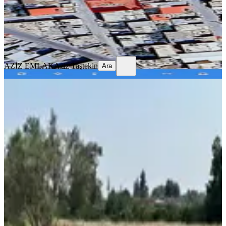
2.750.000 ₺
AZİZ EMLAK
Aziz Taştekin
Ara
AZİZ EMLAK
Aziz Taştekin
Ara
Ahmet Kara'dan Demirhisar Mah.de
Satılık 8058 M² Arazi
Akdeniz, Demirhisar Mahallesi
8058 m²
·
1.595/m²
·
28.06.2026
12.850.000 ₺
AHMET KARA GAYRİMENKUL
Ahmet Kara
Ara