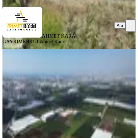
Ara
AHMET KARA
GAYRİMENKUL
Ahmet Kara
Remax Palm'den Karacailyasta
Yatırımlık & Gelir Getirilik Arsa
Akdeniz, Karacailyas Mahallesi
13831 m²
·
3.001/m²
·
03.08.2026
41.500.000 ₺
remax palm
Burak Yelkenci
Ara