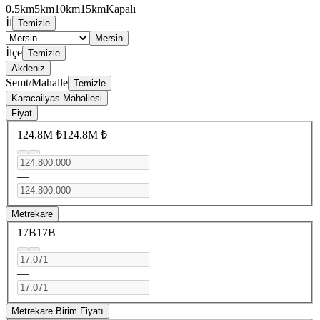
0.5km
5km
10km
15km
Kapalı
İl
Temizle
Mersin
İlçe
Temizle
Akdeniz
Semt/Mahalle
Temizle
Karacailyas Mahallesi
Fiyat
124.8M ₺
124.8M ₺
—
Metrekare
17B
17B
—
Metrekare Birim Fiyatı