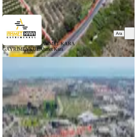
Ara
Ara
AHMET KARA
GAYRİMENKUL
Ahmet Kara
W Property'den D400 Üzeri Limana
4km İmarlı 14 Dönüm Arsa
Akdeniz, Çay Mahallesi
14295 m²
·
10.353/m²
·
30.05.2025
148.000.000 ₺
PALMA LOCA DANIŞMANLIK GAYRİMENKUL
W