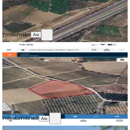
Feridun
Feridun
Ara
Feridun
Feridun
Ara
%
4
Sahibinden Esenli Köyü
Akdeniz, Esenli Mahallesi
660 m²
·
1.742/m²
·
28.04.2026
1.150.000 ₺
1.200.000 ₺
Fethi akar
Fethi akar
Ara
Fethi akar
Fethi akar
Ara