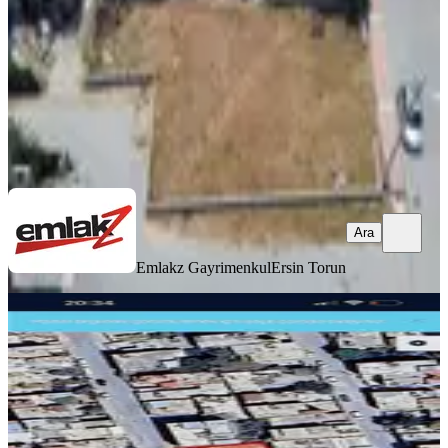
3.750.000 ₺
Emlakz Gayrimenkul
Ersin Torun
Ara
Ara
Emlakz Gayrimenkul
Ersin Torun
Aziz Emlak'tan Gündoğdu Mah
Satılık 305metre Uygun Fiyata
Akdeniz, Gündoğdu Mahallesi
305 m²
·
9.016/m²
·
12.06.2026