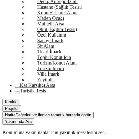
Depo, Antrepo İzinli
Hastane (Sağlık Tesisi)
Konut+Ticaret Alanı
Maden Ocağı
Muhtelif Arsa
Okul (Eğitim Tesisi)
Özel Kullanım
Sanayi İmarlı
Sit Alanı
Ticari İmarlı
Toplu Konut İçin
Turizm/Konut Alanı
Turizm İmarlı
Villa İmarlı
Zeytinlik
Kat Karşılığı Arsa
Turistik Tesis
Kiralık
Projeler
Harita
Değerleri ve ilanları tematik haritada görün
Yakınımda Ara
Konumuna yakın ilanlar için yakınlık mesafesini seç.