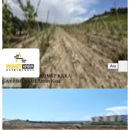
4.250.000 ₺
AHMET KARA GAYRİMENKUL
Ahmet Kara
Ara
Ara
AHMET KARA
GAYRİMENKUL
Ahmet Kara
Akdeniz Bağlarbaşında Satılık
Otoban Bağlantı Yol Cephelı Arsa
Akdeniz, Bağlarbaşı Mahallesi
13000 m²
·
10.000/m²
·
20.02.2026