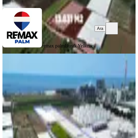
Ara
remax palm
Burak Yelkenci
Satılık Mükemmel Konumda 26.000
M2 Enerji Depolama Alanı
Akdeniz, Kazanlı Mahallesi
26027 m²
·
5.225/m²
·
19.12.2025
136.000.000 ₺
RÖLANS GAYRİMENKUL
Halil Yolcu