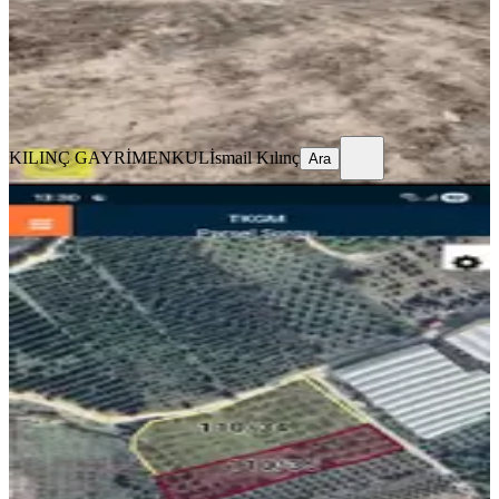
130.000.000 ₺
KILINÇ GAYRİMENKUL
İsmail Kılınç
Ara
KILINÇ GAYRİMENKUL
İsmail Kılınç
Ara
Pukaracadağ Köyünde 2 Parsel
Toplamı 5450 M² Çiftlik Kurmaya
Akdeniz, Puğkaracadağ Mahallesi
5450 m²
·
1.018/m²
·
23.03.2026
5.550.000 ₺
TURGUT EMLAK
Hamza Turgut