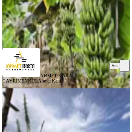
32.250.000 ₺
AHMET KARA GAYRİMENKUL
Ahmet Kara
Ara
Ara
AHMET KARA
GAYRİMENKUL
Ahmet Kara
Ahmet Kara'dan Yanpar Mah.de
Satılık 6000 M² Erik Bahçesi
Akdeniz, Yanpar Mahallesi
6000 m²
·
708/m²
·
11.04.2026