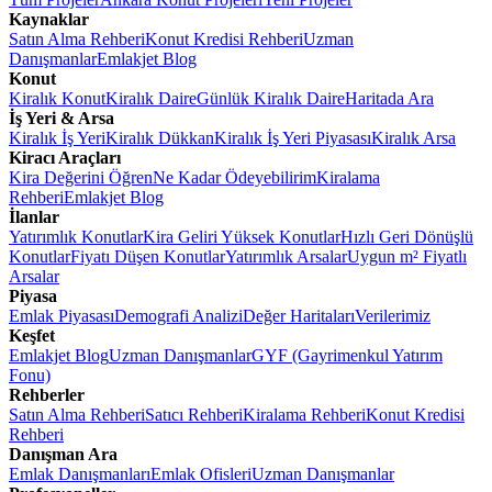
Kaynaklar
Satın Alma Rehberi
Konut Kredisi Rehberi
Uzman
Danışmanlar
Emlakjet Blog
Konut
Kiralık Konut
Kiralık Daire
Günlük Kiralık Daire
Haritada Ara
İş Yeri & Arsa
Kiralık İş Yeri
Kiralık Dükkan
Kiralık İş Yeri Piyasası
Kiralık Arsa
Kiracı Araçları
Kira Değerini Öğren
Ne Kadar Ödeyebilirim
Kiralama
Rehberi
Emlakjet Blog
İlanlar
Yatırımlık Konutlar
Kira Geliri Yüksek Konutlar
Hızlı Geri Dönüşlü
Konutlar
Fiyatı Düşen Konutlar
Yatırımlık Arsalar
Uygun m² Fiyatlı
Arsalar
Piyasa
Emlak Piyasası
Demografi Analizi
Değer Haritaları
Verilerimiz
Keşfet
Emlakjet Blog
Uzman Danışmanlar
GYF (Gayrimenkul Yatırım
Fonu)
Rehberler
Satın Alma Rehberi
Satıcı Rehberi
Kiralama Rehberi
Konut Kredisi
Rehberi
Danışman Ara
Emlak Danışmanları
Emlak Ofisleri
Uzman Danışmanlar