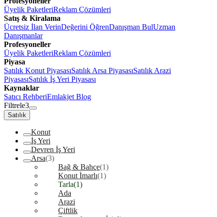
Profesyoneller
Üyelik Paketleri
Reklam Çözümleri
Satış & Kiralama
Ücretsiz İlan Verin
Değerini Öğren
Danışman Bul
Uzman
Danışmanlar
Profesyoneller
Üyelik Paketleri
Reklam Çözümleri
Piyasa
Satılık Konut Piyasası
Satılık Arsa Piyasası
Satılık Arazi
Piyasası
Satılık İş Yeri Piyasası
Kaynaklar
Satıcı Rehberi
Emlakjet Blog
Filtrele
3
Satılık
Konut
İş Yeri
Devren İş Yeri
Arsa
(3)
Bağ & Bahçe
(1)
Konut İmarlı
(1)
Tarla
(1)
Ada
Arazi
Çiftlik