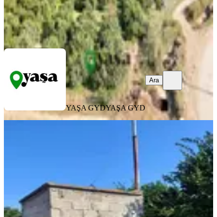
YAŞA GYD
YAŞA GYD
Ara
Ara
YAŞA GYD
YAŞA GYD
Akdam Köyü'nde Satılık 4.833 M
Bakımlı Bahçe
Akdeniz, Akdam Mahallesi
4833 m²
·
2.173/m²
·
28.04.2026
10.500.000 ₺