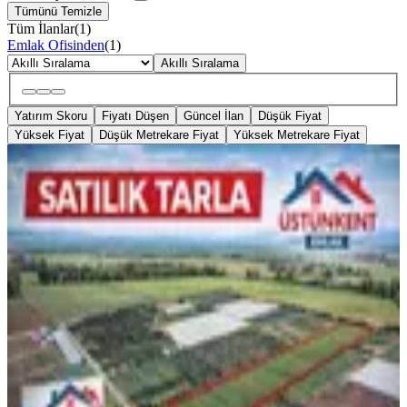
Tümünü Temizle
Tüm İlanlar
(
1
)
Emlak Ofisinden
(
1
)
Akıllı Sıralama
Yatırım Skoru
Fiyatı Düşen
Güncel İlan
Düşük Fiyat
Yüksek Fiyat
Düşük Metrekare Fiyat
Yüksek Metrekare Fiyat
%
3
Üstünkent Emlak'tan Karacailyas'da
17 Dönüm Satılık Tarla
Akdeniz, Karacailyas Mahallesi
17071 m²
·
7.311/m²
·
26.01.2026
124.800.000 ₺
128.500.000 ₺
ÜSTÜNKENT EMLAK
Erdal A.
Ara