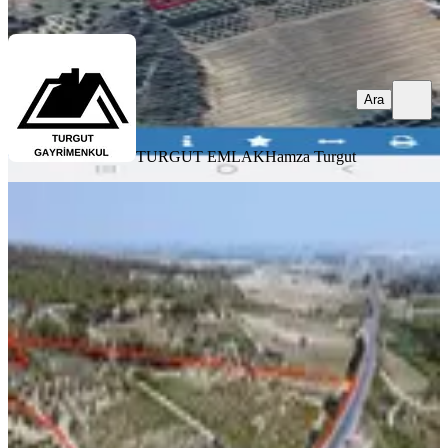
Ara
Ara
TURGUT EMLAK
Hamza Turgut
%
30
Ahmet Kara'dan Tekke Köyü 2.osgb
Bölgesinde Satılık Tarla
Akdeniz, Toroslar Mahallesi
22000 m²
·
1.273/m²
·
17.05.2024
28.000.000 ₺
40.000.000 ₺
AHMET KARA GAYRİMENKUL
Ahmet Kara