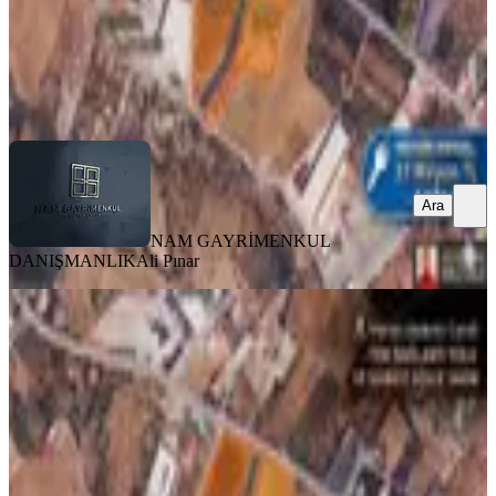
NAM GAYRİMENKUL DANIŞMANLIK
Ali Pınar
Ara
Ara
NAM GAYRİMENKUL
DANIŞMANLIK
Ali Pınar
Mersin Akdeniz Camilide Stratejik
Konumlu Yatırım Fırsatı
Akdeniz, Camili Mahallesi
5392 m²
·
6.491/m²
·
14.05.2026
35.000.000 ₺