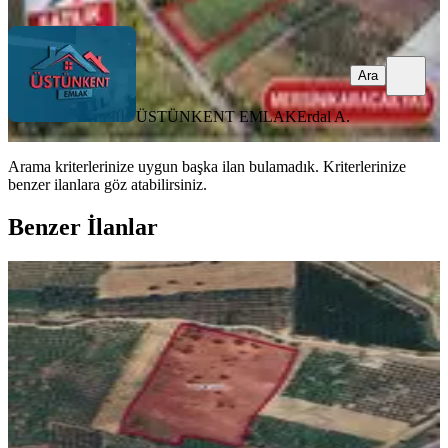
Ara
ÜSTÜNKENT EMLAK
Erdal A.
Arama kriterlerinize uygun başka ilan bulamadık.
Kriterlerinize
benzer ilanlara göz atabilirsiniz.
Benzer İlanlar
%
48
Sahibinden Sahibinden Otobana Ve
Sulama Kanalına Yakın Yatırımlık
Tarla
Akdeniz, Yanpar Mahallesi
10500 m²
·
2.476/m²
·
15.04.2025
26.000.000 ₺
50.000.000 ₺