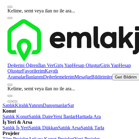
Kelime, semt veya ilan no ile ara...
Değerini Öğren
İlan Ver
Giriş Yap
Hesap Oluştur
Giriş Yap
Hesap
Oluştur
Favorilerim
Kayıtlı
Aramalar
İlanlarım
Değerlemelerim
Mesajlar
Bildirimler
Geri Bildirim
Kelime, semt veya ilan no ile ara...
Satılık
Kiralık
Yatırım
Danışmanlar
Sat
Konut
Satılık Konut
Satılık Daire
Yeni İlanlar
Haritada Ara
İş Yeri & Arsa
Satılık İş Yeri
Satılık Dükkan
Satılık Arsa
Satılık Tarla
Projeler
Tüm Projeler
Ankara Konut Projeleri
Yeni Projeler