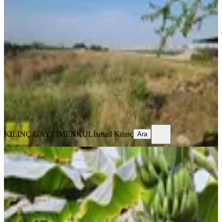
Kazanlı Satılık Adana Yolu Yakını
Uygulama İçınde Arsa
Akdeniz, Kazanlı Mahallesi
8700 m²
·
1.277/m²
·
15.07.2026
11.111.111 ₺
KILINÇ GAYRİMENKUL
İsmail Kılınç
Ara
KILINÇ GAYRİMENKUL
İsmail Kılınç
Ara
Ahmet Kara'dan Akdam Mah.de
Satılık Sera Ve Narenciye Bahçesi
Akdeniz, Akdam Mahallesi
20000 m²
·
1.613/m²
·
05.04.2026