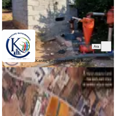
Kazanç Gayrimenkul
Nasip Kozan
Ara
Ara
Kazanç Gayrimenkul
Nasip Kozan
Mersin Akdeniz Camili'de Stratejik
Yatırım Fırsatı
Akdeniz, Camili Mahallesi
5392 m²
·
6.862/m²
·
27.04.2026
37.000.000 ₺