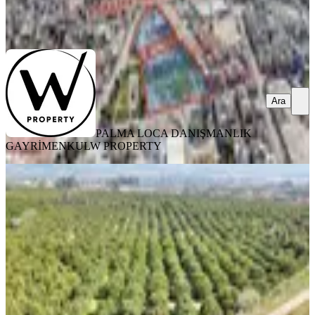
PROPERTY
Ara
Ara
PALMA LOCA DANIŞMANLIK
GAYRİMENKUL
W PROPERTY
Yaşa Gyd - Akdeniz Akdamda 26
Dönüm Yetişkin Narenciye Bahçesi
Akdeniz, Akdam Mahallesi
26375 m²
·
1.668/m²
·
26.07.2025
44.000.000 ₺