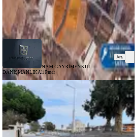
NAM GAYRİMENKUL DANIŞMANLIK
Ali Pınar
Ara
Ara
NAM GAYRİMENKUL
DANIŞMANLIK
Ali Pınar
Karaduvarda Fırsat Acil Satılık Arsa
4 Kat Ticari+konut İmarlı
Akdeniz, Karaduvar Mahallesi
190 m²
·
9.211/m²
·
26.05.2026
1.750.000 ₺