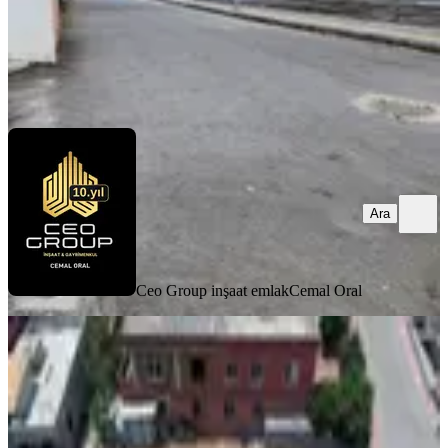
Ceo Group inşaat emlak
Cemal Oral
Ara
Ara
Ceo Group inşaat emlak
Cemal Oral
Emlak Z' Den ⫸ Ｆｉｒｓａt⫸
Karacailyasta 357 M2 Satılık Arsa
Akdeniz, Karacailyas Mahallesi
357 m²
·
10.504/m²
·
05.07.2026