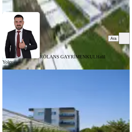
Ara
Ara
RÖLANS GAYRİMENKUL
Halil
Yolcu
%
7
Aktif'ten Akdeniz Evcide Tarım Ve
Konut Bir Arada
Akdeniz, Evci Mahallesi
13720 m²
·
9.475/m²
·
09.06.2026
130.000.000 ₺
140.000.000 ₺