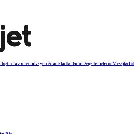
luştur
Favorilerim
Kayıtlı Aramalar
İlanlarım
Değerlemelerim
Mesajlar
Bi
et Blog