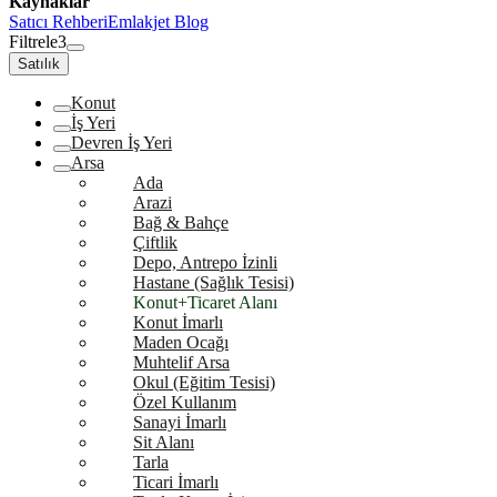
Kaynaklar
Satıcı Rehberi
Emlakjet Blog
Filtrele
3
Satılık
Konut
İş Yeri
Devren İş Yeri
Arsa
Ada
Arazi
Bağ & Bahçe
Çiftlik
Depo, Antrepo İzinli
Hastane (Sağlık Tesisi)
Konut+Ticaret Alanı
Konut İmarlı
Maden Ocağı
Muhtelif Arsa
Okul (Eğitim Tesisi)
Özel Kullanım
Sanayi İmarlı
Sit Alanı
Tarla
Ticari İmarlı