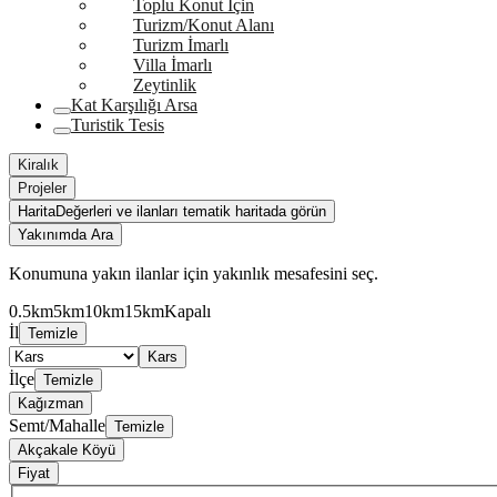
Toplu Konut İçin
Turizm/Konut Alanı
Turizm İmarlı
Villa İmarlı
Zeytinlik
Kat Karşılığı Arsa
Turistik Tesis
Kiralık
Projeler
Harita
Değerleri ve ilanları tematik haritada görün
Yakınımda Ara
Konumuna yakın ilanlar için yakınlık mesafesini seç.
0.5km
5km
10km
15km
Kapalı
İl
Temizle
Kars
İlçe
Temizle
Kağızman
Semt/Mahalle
Temizle
Akçakale Köyü
Fiyat