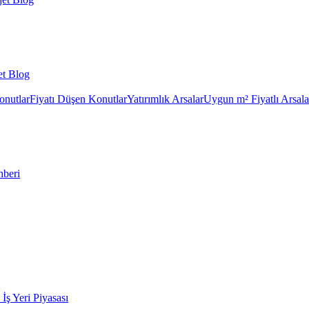
et Blog
onutlar
Fiyatı Düşen Konutlar
Yatırımlık Arsalar
Uygun m² Fiyatlı Arsala
hberi
k İş Yeri Piyasası