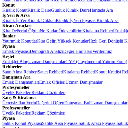
Konut
Kiralık Konut
Kiralık Daire
Günlük Kiralık Daire
Haritada Ara
İş Yeri & Arsa
Kiralık İş Yeri
Kiralık Dükkan
Kiralık İş Yeri Piyasası
Kiralık Arsa
Kiracı Araçları
Kira Değerini Öğren
Ne Kadar Ödeyebilirim
Kiralama Rehberi
Emlakj
İlanlar
Yatırımlık Konutlar
Kira Geliri Yüksek Konutlar
Hızlı Geri Dönüşlü K
Piyasa
Emlak Piyasası
Demografi Analizi
Değer Haritaları
Verilerimiz
Keşfet
Emlakjet Blog
Uzman Danışmanlar
GYF (Gayrimenkul Yatırım Fonu)
Rehberler
Satın Alma Rehberi
Satıcı Rehberi
Kiralama Rehberi
Konut Kredisi Re
Danışman Ara
Emlak Danışmanları
Emlak Ofisleri
Uzman Danışmanlar
Profesyoneller
Üyelik Paketleri
Reklam Çözümleri
Satış & Kiralama
Ücretsiz İlan Verin
Değerini Öğren
Danışman Bul
Uzman Danışmanlar
Profesyoneller
Üyelik Paketleri
Reklam Çözümleri
Piyasa
Satılık Konut Piyasası
Satılık Arsa Piyasası
Satılık Arazi Piyasası
Satılı