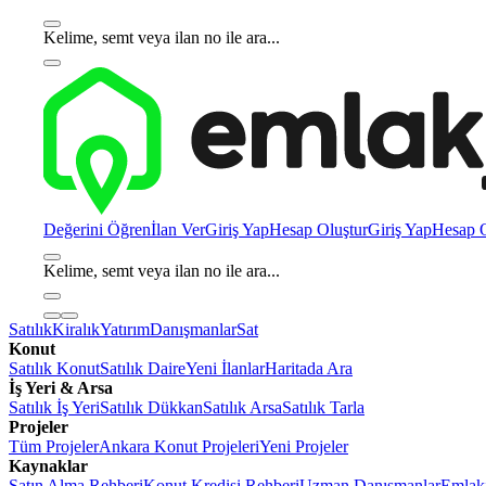
Kelime, semt veya ilan no ile ara...
Değerini Öğren
İlan Ver
Giriş Yap
Hesap Oluştur
Giriş Yap
Hesap O
Kelime, semt veya ilan no ile ara...
Satılık
Kiralık
Yatırım
Danışmanlar
Sat
Konut
Satılık Konut
Satılık Daire
Yeni İlanlar
Haritada Ara
İş Yeri & Arsa
Satılık İş Yeri
Satılık Dükkan
Satılık Arsa
Satılık Tarla
Projeler
Tüm Projeler
Ankara Konut Projeleri
Yeni Projeler
Kaynaklar
Satın Alma Rehberi
Konut Kredisi Rehberi
Uzman Danışmanlar
Emlakj