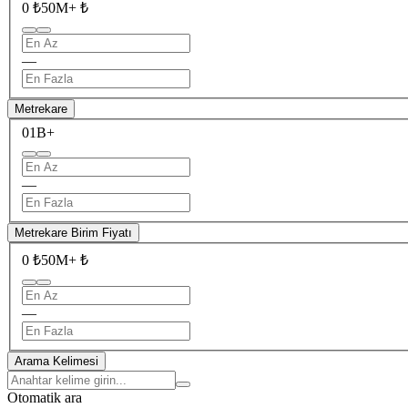
0 ₺
50M+ ₺
—
Metrekare
0
1B+
—
Metrekare Birim Fiyatı
0 ₺
50M+ ₺
—
Arama Kelimesi
Otomatik ara