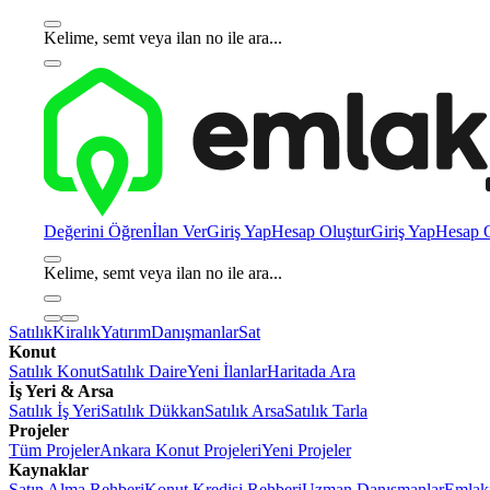
Kelime, semt veya ilan no ile ara...
Değerini Öğren
İlan Ver
Giriş Yap
Hesap Oluştur
Giriş Yap
Hesap O
Kelime, semt veya ilan no ile ara...
Satılık
Kiralık
Yatırım
Danışmanlar
Sat
Konut
Satılık Konut
Satılık Daire
Yeni İlanlar
Haritada Ara
İş Yeri & Arsa
Satılık İş Yeri
Satılık Dükkan
Satılık Arsa
Satılık Tarla
Projeler
Tüm Projeler
Ankara Konut Projeleri
Yeni Projeler
Kaynaklar
Satın Alma Rehberi
Konut Kredisi Rehberi
Uzman Danışmanlar
Emlakj