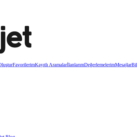
luştur
Favorilerim
Kayıtlı Aramalar
İlanlarım
Değerlemelerim
Mesajlar
Bi
et Blog