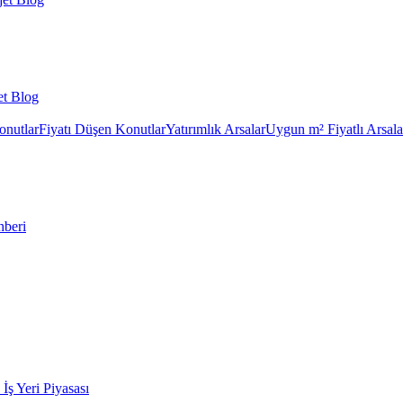
et Blog
onutlar
Fiyatı Düşen Konutlar
Yatırımlık Arsalar
Uygun m² Fiyatlı Arsala
hberi
k İş Yeri Piyasası