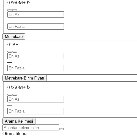
0 ₺
50M+ ₺
—
Metrekare
0
1B+
—
Metrekare Birim Fiyatı
0 ₺
50M+ ₺
—
Arama Kelimesi
Otomatik ara