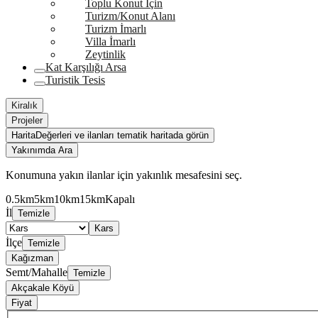
Toplu Konut İçin
Turizm/Konut Alanı
Turizm İmarlı
Villa İmarlı
Zeytinlik
Kat Karşılığı Arsa
Turistik Tesis
Kiralık
Projeler
Harita
Değerleri ve ilanları tematik haritada görün
Yakınımda Ara
Konumuna yakın ilanlar için yakınlık mesafesini seç.
0.5km
5km
10km
15km
Kapalı
İl
Temizle
Kars
İlçe
Temizle
Kağızman
Semt/Mahalle
Temizle
Akçakale Köyü
Fiyat