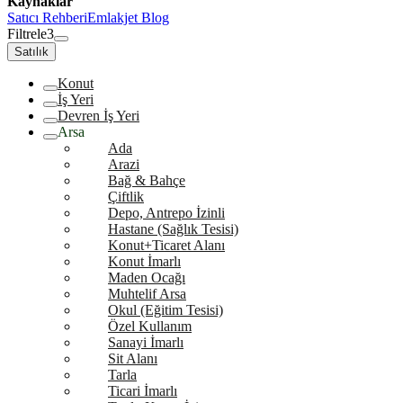
Kaynaklar
Satıcı Rehberi
Emlakjet Blog
Filtrele
3
Satılık
Konut
İş Yeri
Devren İş Yeri
Arsa
Ada
Arazi
Bağ & Bahçe
Çiftlik
Depo, Antrepo İzinli
Hastane (Sağlık Tesisi)
Konut+Ticaret Alanı
Konut İmarlı
Maden Ocağı
Muhtelif Arsa
Okul (Eğitim Tesisi)
Özel Kullanım
Sanayi İmarlı
Sit Alanı
Tarla
Ticari İmarlı