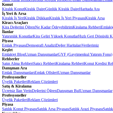
Konut
Kiralık Konut
Kiralık Daire
Günlük Kiralık Daire
Haritada Ara
İş Yeri & Arsa
Kiralık İş Yeri
Kiralık Dükkan
Kiralık İş Yeri Piyasası
Kiralık Arsa
Kiracı Araçları
Kira Değerini Öğren
Ne Kadar Ödeyebilirim
Kiralama Rehberi
Emlakj
İlanlar
Yatırımlık Konutlar
Kira Geliri Yüksek Konutlar
Hızlı Geri Dönüşlü K
Piyasa
Emlak Piyasası
Demografi Analizi
Değer Haritaları
Verilerimiz
Keşfet
Emlakjet Blog
Uzman Danışmanlar
GYF (Gayrimenkul Yatırım Fonu)
Rehberler
Satın Alma Rehberi
Satıcı Rehberi
Kiralama Rehberi
Konut Kredisi Re
Danışman Ara
Emlak Danışmanları
Emlak Ofisleri
Uzman Danışmanlar
Profesyoneller
Üyelik Paketleri
Reklam Çözümleri
Satış & Kiralama
Ücretsiz İlan Verin
Değerini Öğren
Danışman Bul
Uzman Danışmanlar
Profesyoneller
Üyelik Paketleri
Reklam Çözümleri
Piyasa
Satılık Konut Piyasası
Satılık Arsa Piyasası
Satılık Arazi Piyasası
Satılı