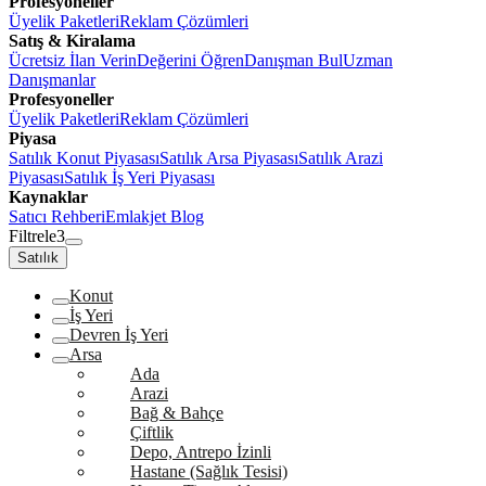
Profesyoneller
Üyelik Paketleri
Reklam Çözümleri
Satış & Kiralama
Ücretsiz İlan Verin
Değerini Öğren
Danışman Bul
Uzman
Danışmanlar
Profesyoneller
Üyelik Paketleri
Reklam Çözümleri
Piyasa
Satılık Konut Piyasası
Satılık Arsa Piyasası
Satılık Arazi
Piyasası
Satılık İş Yeri Piyasası
Kaynaklar
Satıcı Rehberi
Emlakjet Blog
Filtrele
3
Satılık
Konut
İş Yeri
Devren İş Yeri
Arsa
Ada
Arazi
Bağ & Bahçe
Çiftlik
Depo, Antrepo İzinli
Hastane (Sağlık Tesisi)