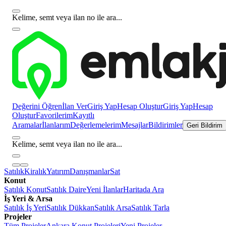
Kelime, semt veya ilan no ile ara...
Değerini Öğren
İlan Ver
Giriş Yap
Hesap Oluştur
Giriş Yap
Hesap
Oluştur
Favorilerim
Kayıtlı
Aramalar
İlanlarım
Değerlemelerim
Mesajlar
Bildirimler
Geri Bildirim
Kelime, semt veya ilan no ile ara...
Satılık
Kiralık
Yatırım
Danışmanlar
Sat
Konut
Satılık Konut
Satılık Daire
Yeni İlanlar
Haritada Ara
İş Yeri & Arsa
Satılık İş Yeri
Satılık Dükkan
Satılık Arsa
Satılık Tarla
Projeler
Tüm Projeler
Ankara Konut Projeleri
Yeni Projeler