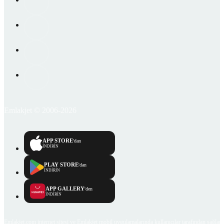
Emlakjet © 2006-2026
APP STORE
'dan
İNDİRİN
PLAY STORE
'dan
İNDİRİN
APP GALLERY
'den
İNDİRİN
Emlakjet.com internet sitesi ve Emlakjet mobil uygulamalarında kullanıcılar tarafından sağlana