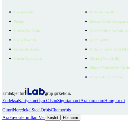
Danışman Bul
Kullanım Koşulları
Projeler
Bireysel Üyelik Sözleşmesi
Ücretsiz İlan Verin
Çerez Politikası ve Aydınlat
Üyelik Paketleri
Çerez Ayarları
EmlakZeka Asistan
Kullanıcı Veri Gizliliği Bildi
Uzman Danışmanlar
Ziyaretçi Veri Gizliliği
Müşteri Yetkilisi Veri Gizlili
Aday Aydınlatma Metni
Emlakjet bir
grup şirketidir.
Endeksa
Kariyer.net
İşin Olsun
Sigortam.net
Arabam.com
Hangikredi
Cimri
Neredekal
SteelOrbis
Chemorbis
Ara
Favorilerim
İlan Ver
Keşfet
Hesabım