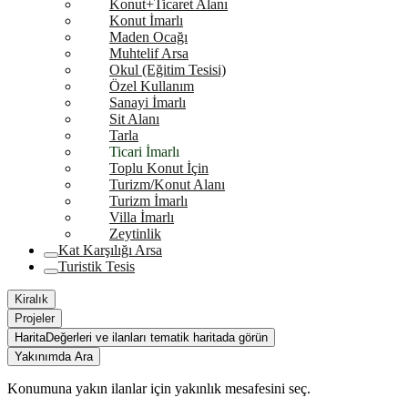
Konut+Ticaret Alanı
Konut İmarlı
Maden Ocağı
Muhtelif Arsa
Okul (Eğitim Tesisi)
Özel Kullanım
Sanayi İmarlı
Sit Alanı
Tarla
Ticari İmarlı
Toplu Konut İçin
Turizm/Konut Alanı
Turizm İmarlı
Villa İmarlı
Zeytinlik
Kat Karşılığı Arsa
Turistik Tesis
Kiralık
Projeler
Harita
Değerleri ve ilanları tematik haritada görün
Yakınımda Ara
Konumuna yakın ilanlar için yakınlık mesafesini seç.