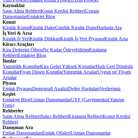
Kaynaklar
Satın Alma Rehberi
Konut Kredisi Rehberi
Uzman
Danışmanlar
Emlakjet Blog
Konut
Kiralık Konut
Kiralık Daire
Günlük Kiralık Daire
Haritada Ara
İş Yeri & Arsa
Kiralık İş Yeri
Kiralık Dükkan
Kiralık İş Yeri Piyasası
Kiralık Arsa
Kiracı Araçları
Kira Değerini Öğren
Ne Kadar Ödeyebilirim
Kiralama
Rehberi
Emlakjet Blog
İlanlar
Yatırımlık Konutlar
Kira Geliri Yüksek Konutlar
Hızlı Geri Dönüşlü
Konutlar
Fiyatı Düşen Konutlar
Yatırımlık Arsalar
Uygun m² Fiyatlı
Arsalar
Piyasa
Emlak Piyasası
Demografi Analizi
Değer Haritaları
Verilerimiz
Keşfet
Emlakjet Blog
Uzman Danışmanlar
GYF (Gayrimenkul Yatırım
Fonu)
Rehberler
Satın Alma Rehberi
Satıcı Rehberi
Kiralama Rehberi
Konut Kredisi
Rehberi
Danışman Ara
Emlak Danışmanları
Emlak Ofisleri
Uzman Danışmanlar