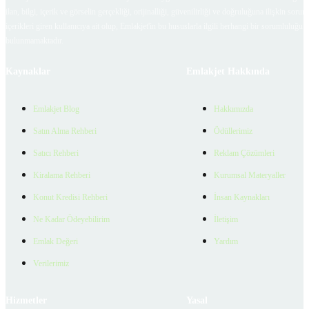
ilan, bilgi, içerik ve görselin gerçekliği, orijinalliği, güvenilirliği ve doğruluğuna ilişkin soru
içerikleri giren kullanıcıya ait olup, Emlakjet'in bu hususlarla ilgili herhangi bir sorumluluğu
bulunmamaktadır.
Kaynaklar
Emlakjet Hakkında
Emlakjet Blog
Hakkımızda
Satın Alma Rehberi
Ödüllerimiz
Satıcı Rehberi
Reklam Çözümleri
Kiralama Rehberi
Kurumsal Materyaller
Konut Kredisi Rehberi
İnsan Kaynakları
Ne Kadar Ödeyebilirim
İletişim
Emlak Değeri
Yardım
Verilerimiz
Hizmetler
Yasal