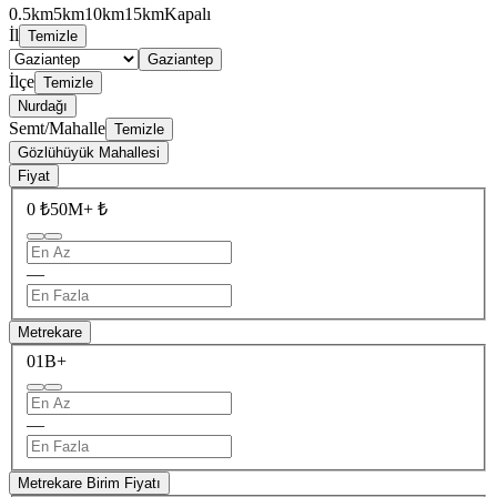
0.5km
5km
10km
15km
Kapalı
İl
Temizle
Gaziantep
İlçe
Temizle
Nurdağı
Semt/Mahalle
Temizle
Gözlühüyük Mahallesi
Fiyat
0 ₺
50M+ ₺
—
Metrekare
0
1B+
—
Metrekare Birim Fiyatı