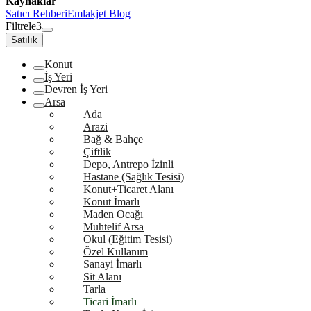
Kaynaklar
Satıcı Rehberi
Emlakjet Blog
Filtrele
3
Satılık
Konut
İş Yeri
Devren İş Yeri
Arsa
Ada
Arazi
Bağ & Bahçe
Çiftlik
Depo, Antrepo İzinli
Hastane (Sağlık Tesisi)
Konut+Ticaret Alanı
Konut İmarlı
Maden Ocağı
Muhtelif Arsa
Okul (Eğitim Tesisi)
Özel Kullanım
Sanayi İmarlı
Sit Alanı
Tarla
Ticari İmarlı