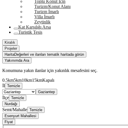
Toplu Konut İçin
Turizm/Konut Alanı
Turizm İmarlı
Villa İmarlı
Zeytinlik
Kat Karşılığı Arsa
Turistik Tesis
Kiralık
Projeler
Harita
Değerleri ve ilanları tematik haritada görün
Yakınımda Ara
Konumuna yakın ilanlar için yakınlık mesafesini seç.
0.5km
5km
10km
15km
Kapalı
İl
Temizle
Gaziantep
İlçe
Temizle
Nurdağı
Semt/Mahalle
Temizle
Esenyurt Mahallesi
Fiyat