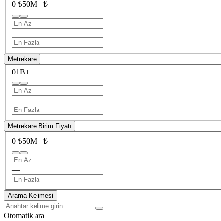
0 ₺
50M+ ₺
—
Metrekare
0
1B+
—
Metrekare Birim Fiyatı
0 ₺
50M+ ₺
—
Arama Kelimesi
Otomatik ara