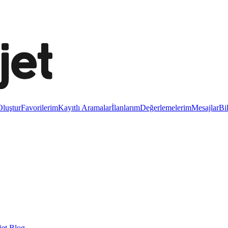
luştur
Favorilerim
Kayıtlı Aramalar
İlanlarım
Değerlemelerim
Mesajlar
Bi
et Blog