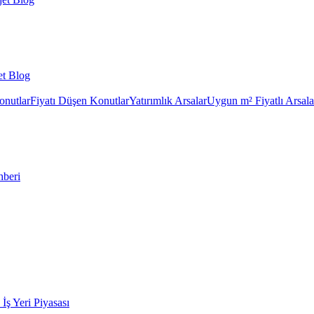
et Blog
onutlar
Fiyatı Düşen Konutlar
Yatırımlık Arsalar
Uygun m² Fiyatlı Arsala
hberi
k İş Yeri Piyasası