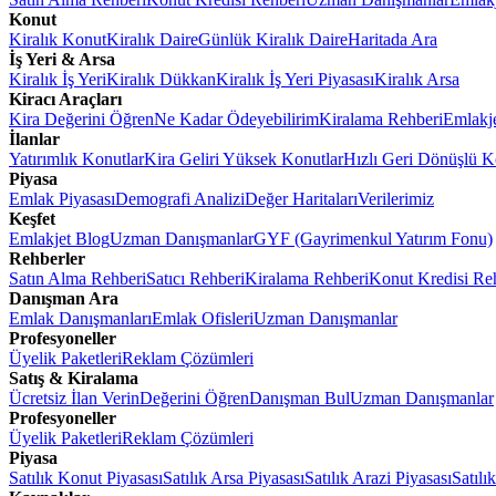
Konut
Kiralık Konut
Kiralık Daire
Günlük Kiralık Daire
Haritada Ara
İş Yeri & Arsa
Kiralık İş Yeri
Kiralık Dükkan
Kiralık İş Yeri Piyasası
Kiralık Arsa
Kiracı Araçları
Kira Değerini Öğren
Ne Kadar Ödeyebilirim
Kiralama Rehberi
Emlakj
İlanlar
Yatırımlık Konutlar
Kira Geliri Yüksek Konutlar
Hızlı Geri Dönüşlü K
Piyasa
Emlak Piyasası
Demografi Analizi
Değer Haritaları
Verilerimiz
Keşfet
Emlakjet Blog
Uzman Danışmanlar
GYF (Gayrimenkul Yatırım Fonu)
Rehberler
Satın Alma Rehberi
Satıcı Rehberi
Kiralama Rehberi
Konut Kredisi Re
Danışman Ara
Emlak Danışmanları
Emlak Ofisleri
Uzman Danışmanlar
Profesyoneller
Üyelik Paketleri
Reklam Çözümleri
Satış & Kiralama
Ücretsiz İlan Verin
Değerini Öğren
Danışman Bul
Uzman Danışmanlar
Profesyoneller
Üyelik Paketleri
Reklam Çözümleri
Piyasa
Satılık Konut Piyasası
Satılık Arsa Piyasası
Satılık Arazi Piyasası
Satılı