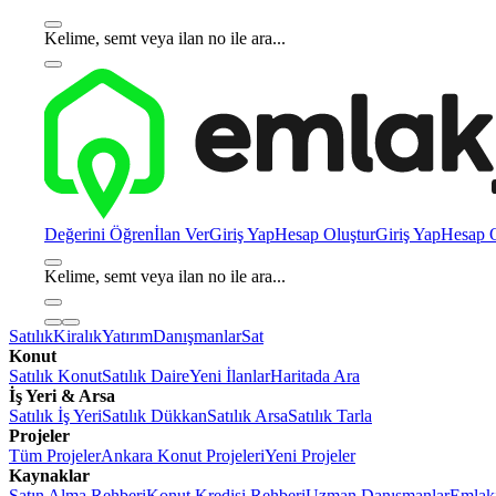
Kelime, semt veya ilan no ile ara...
Değerini Öğren
İlan Ver
Giriş Yap
Hesap Oluştur
Giriş Yap
Hesap O
Kelime, semt veya ilan no ile ara...
Satılık
Kiralık
Yatırım
Danışmanlar
Sat
Konut
Satılık Konut
Satılık Daire
Yeni İlanlar
Haritada Ara
İş Yeri & Arsa
Satılık İş Yeri
Satılık Dükkan
Satılık Arsa
Satılık Tarla
Projeler
Tüm Projeler
Ankara Konut Projeleri
Yeni Projeler
Kaynaklar
Satın Alma Rehberi
Konut Kredisi Rehberi
Uzman Danışmanlar
Emlakj