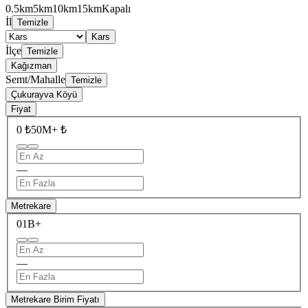
0.5km
5km
10km
15km
Kapalı
İl
Temizle
Kars
İlçe
Temizle
Kağızman
Semt/Mahalle
Temizle
Çukurayva Köyü
Fiyat
0 ₺
50M+ ₺
—
Metrekare
0
1B+
—
Metrekare Birim Fiyatı