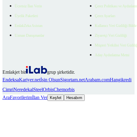
Ücretsiz İlan Verin
Çerez Politikası ve Aydınlat
Üyelik Paketleri
Çerez Ayarları
EmlakZeka Asistan
Kullanıcı Veri Gizliliği Bildi
Uzman Danışmanlar
Ziyaretçi Veri Gizliliği
Müşteri Yetkilisi Veri Gizlili
Aday Aydınlatma Metni
Emlakjet bir
grup şirketidir.
Endeksa
Kariyer.net
İşin Olsun
Sigortam.net
Arabam.com
Hangikredi
Cimri
Neredekal
SteelOrbis
Chemorbis
Ara
Favorilerim
İlan Ver
Keşfet
Hesabım