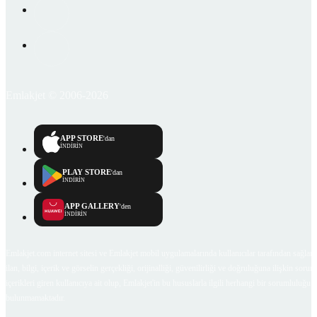
Emlakjet © 2006-2026
APP STORE
'dan
İNDİRİN
PLAY STORE
'dan
İNDİRİN
APP GALLERY
'den
İNDİRİN
Emlakjet.com internet sitesi ve Emlakjet mobil uygulamalarında kullanıcılar tarafından sağlana
ilan, bilgi, içerik ve görselin gerçekliği, orijinalliği, güvenilirliği ve doğruluğuna ilişkin soru
içerikleri giren kullanıcıya ait olup, Emlakjet'in bu hususlarla ilgili herhangi bir sorumluluğu
bulunmamaktadır.