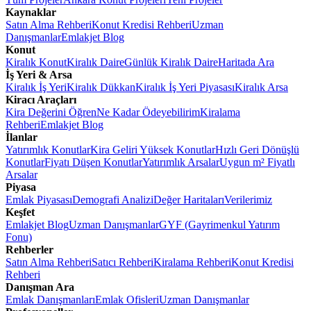
Kaynaklar
Satın Alma Rehberi
Konut Kredisi Rehberi
Uzman
Danışmanlar
Emlakjet Blog
Konut
Kiralık Konut
Kiralık Daire
Günlük Kiralık Daire
Haritada Ara
İş Yeri & Arsa
Kiralık İş Yeri
Kiralık Dükkan
Kiralık İş Yeri Piyasası
Kiralık Arsa
Kiracı Araçları
Kira Değerini Öğren
Ne Kadar Ödeyebilirim
Kiralama
Rehberi
Emlakjet Blog
İlanlar
Yatırımlık Konutlar
Kira Geliri Yüksek Konutlar
Hızlı Geri Dönüşlü
Konutlar
Fiyatı Düşen Konutlar
Yatırımlık Arsalar
Uygun m² Fiyatlı
Arsalar
Piyasa
Emlak Piyasası
Demografi Analizi
Değer Haritaları
Verilerimiz
Keşfet
Emlakjet Blog
Uzman Danışmanlar
GYF (Gayrimenkul Yatırım
Fonu)
Rehberler
Satın Alma Rehberi
Satıcı Rehberi
Kiralama Rehberi
Konut Kredisi
Rehberi
Danışman Ara
Emlak Danışmanları
Emlak Ofisleri
Uzman Danışmanlar