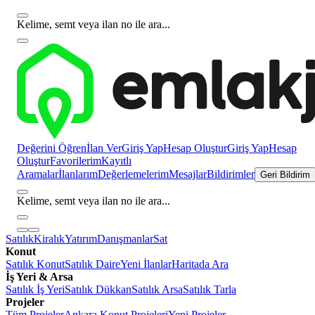
Kelime, semt veya ilan no ile ara...
Değerini Öğren
İlan Ver
Giriş Yap
Hesap Oluştur
Giriş Yap
Hesap
Oluştur
Favorilerim
Kayıtlı
Aramalar
İlanlarım
Değerlemelerim
Mesajlar
Bildirimler
Geri Bildirim
Kelime, semt veya ilan no ile ara...
Satılık
Kiralık
Yatırım
Danışmanlar
Sat
Konut
Satılık Konut
Satılık Daire
Yeni İlanlar
Haritada Ara
İş Yeri & Arsa
Satılık İş Yeri
Satılık Dükkan
Satılık Arsa
Satılık Tarla
Projeler
Tüm Projeler
Ankara Konut Projeleri
Yeni Projeler