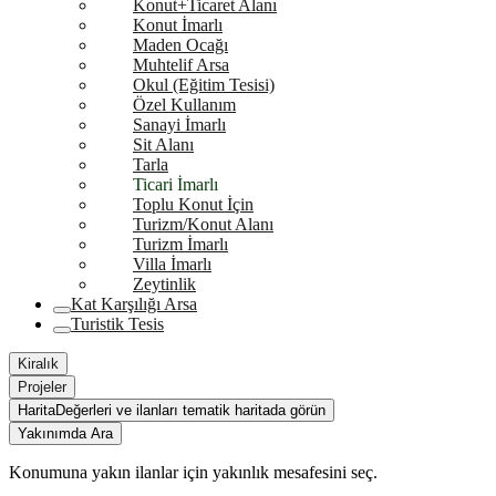
Konut+Ticaret Alanı
Konut İmarlı
Maden Ocağı
Muhtelif Arsa
Okul (Eğitim Tesisi)
Özel Kullanım
Sanayi İmarlı
Sit Alanı
Tarla
Ticari İmarlı
Toplu Konut İçin
Turizm/Konut Alanı
Turizm İmarlı
Villa İmarlı
Zeytinlik
Kat Karşılığı Arsa
Turistik Tesis
Kiralık
Projeler
Harita
Değerleri ve ilanları tematik haritada görün
Yakınımda Ara
Konumuna yakın ilanlar için yakınlık mesafesini seç.