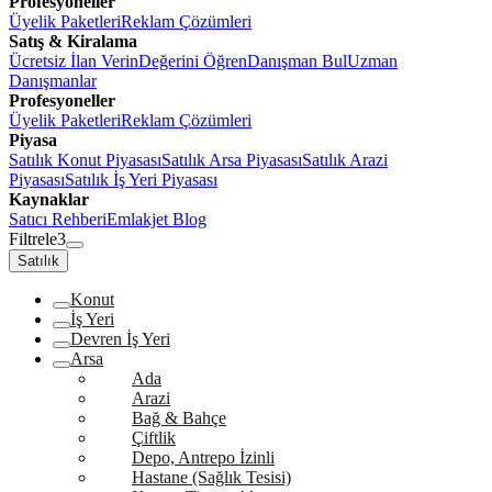
Profesyoneller
Üyelik Paketleri
Reklam Çözümleri
Satış & Kiralama
Ücretsiz İlan Verin
Değerini Öğren
Danışman Bul
Uzman
Danışmanlar
Profesyoneller
Üyelik Paketleri
Reklam Çözümleri
Piyasa
Satılık Konut Piyasası
Satılık Arsa Piyasası
Satılık Arazi
Piyasası
Satılık İş Yeri Piyasası
Kaynaklar
Satıcı Rehberi
Emlakjet Blog
Filtrele
3
Satılık
Konut
İş Yeri
Devren İş Yeri
Arsa
Ada
Arazi
Bağ & Bahçe
Çiftlik
Depo, Antrepo İzinli
Hastane (Sağlık Tesisi)