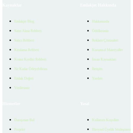
Kaynaklar
Emlakjet Hakkında
Emlakjet Blog
Hakkımızda
Satın Alma Rehberi
Ödüllerimiz
Satıcı Rehberi
Reklam Çözümleri
Kiralama Rehberi
Kurumsal Materyaller
Konut Kredisi Rehberi
İnsan Kaynakları
Ne Kadar Ödeyebilirim
İletişim
Emlak Değeri
Yardım
Verilerimiz
Hizmetler
Yasal
Danışman Bul
Kullanım Koşulları
Projeler
Bireysel Üyelik Sözleşmesi