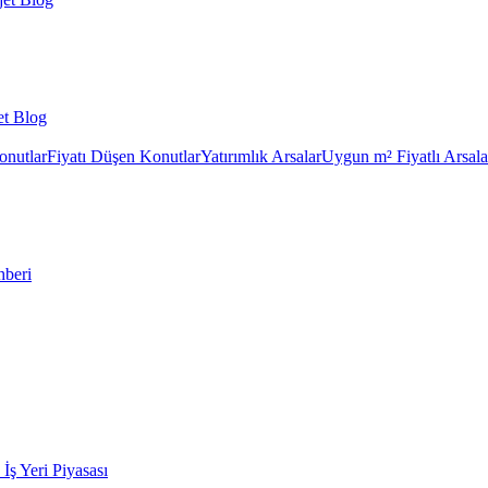
et Blog
onutlar
Fiyatı Düşen Konutlar
Yatırımlık Arsalar
Uygun m² Fiyatlı Arsala
hberi
k İş Yeri Piyasası