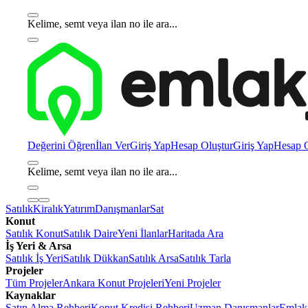
Kelime, semt veya ilan no ile ara...
Değerini Öğren
İlan Ver
Giriş Yap
Hesap Oluştur
Giriş Yap
Hesap O
Kelime, semt veya ilan no ile ara...
Satılık
Kiralık
Yatırım
Danışmanlar
Sat
Konut
Satılık Konut
Satılık Daire
Yeni İlanlar
Haritada Ara
İş Yeri & Arsa
Satılık İş Yeri
Satılık Dükkan
Satılık Arsa
Satılık Tarla
Projeler
Tüm Projeler
Ankara Konut Projeleri
Yeni Projeler
Kaynaklar
Satın Alma Rehberi
Konut Kredisi Rehberi
Uzman Danışmanlar
Emlakj