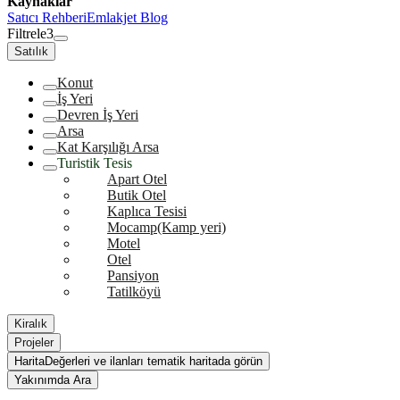
Kaynaklar
Satıcı Rehberi
Emlakjet Blog
Filtrele
3
Satılık
Konut
İş Yeri
Devren İş Yeri
Arsa
Kat Karşılığı Arsa
Turistik Tesis
Apart Otel
Butik Otel
Kaplıca Tesisi
Mocamp(Kamp yeri)
Motel
Otel
Pansiyon
Tatilköyü
Kiralık
Projeler
Harita
Değerleri ve ilanları tematik haritada görün
Yakınımda Ara