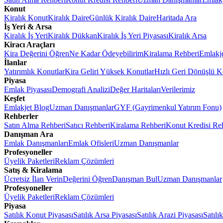
Konut
Kiralık Konut
Kiralık Daire
Günlük Kiralık Daire
Haritada Ara
İş Yeri & Arsa
Kiralık İş Yeri
Kiralık Dükkan
Kiralık İş Yeri Piyasası
Kiralık Arsa
Kiracı Araçları
Kira Değerini Öğren
Ne Kadar Ödeyebilirim
Kiralama Rehberi
Emlakj
İlanlar
Yatırımlık Konutlar
Kira Geliri Yüksek Konutlar
Hızlı Geri Dönüşlü K
Piyasa
Emlak Piyasası
Demografi Analizi
Değer Haritaları
Verilerimiz
Keşfet
Emlakjet Blog
Uzman Danışmanlar
GYF (Gayrimenkul Yatırım Fonu)
Rehberler
Satın Alma Rehberi
Satıcı Rehberi
Kiralama Rehberi
Konut Kredisi Re
Danışman Ara
Emlak Danışmanları
Emlak Ofisleri
Uzman Danışmanlar
Profesyoneller
Üyelik Paketleri
Reklam Çözümleri
Satış & Kiralama
Ücretsiz İlan Verin
Değerini Öğren
Danışman Bul
Uzman Danışmanlar
Profesyoneller
Üyelik Paketleri
Reklam Çözümleri
Piyasa
Satılık Konut Piyasası
Satılık Arsa Piyasası
Satılık Arazi Piyasası
Satılı