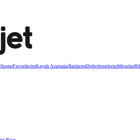
luştur
Favorilerim
Kayıtlı Aramalar
İlanlarım
Değerlemelerim
Mesajlar
Bi
et Blog