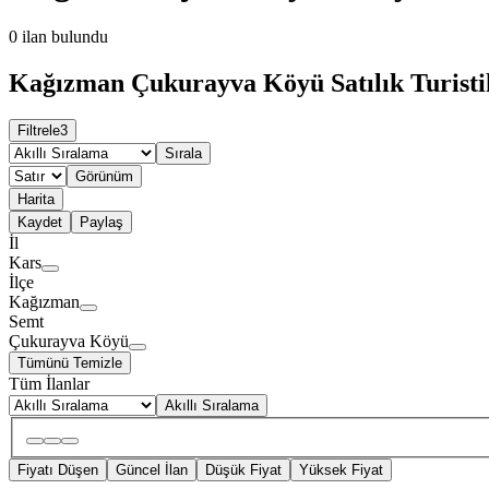
0
ilan bulundu
Kağızman Çukurayva Köyü Satılık Turistik
Filtrele
3
Sırala
Görünüm
Harita
Kaydet
Paylaş
İl
Kars
İlçe
Kağızman
Semt
Çukurayva Köyü
Tümünü Temizle
Tüm İlanlar
Akıllı Sıralama
Fiyatı Düşen
Güncel İlan
Düşük Fiyat
Yüksek Fiyat