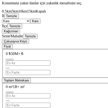
Konumuna yakın ilanlar için yakınlık mesafesini seç.
0.5km
5km
10km
15km
Kapalı
İl
Temizle
Kars
İlçe
Temizle
Kağızman
Semt/Mahalle
Temizle
Çukurayva Köyü
Fiyat
0 ₺
50M+ ₺
—
Toplam Metrekare
0 m²
1B+ m²
—