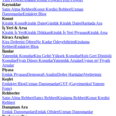
Kaynaklar
Satın Alma Rehberi
Konut Kredisi Rehberi
Uzman
Danışmanlar
Emlakjet Blog
Konut
Kiralık Konut
Kiralık Daire
Günlük Kiralık Daire
Haritada Ara
İş Yeri & Arsa
Kiralık İş Yeri
Kiralık Dükkan
Kiralık İş Yeri Piyasası
Kiralık Arsa
Kiracı Araçları
Kira Değerini Öğren
Ne Kadar Ödeyebilirim
Kiralama
Rehberi
Emlakjet Blog
İlanlar
Yatırımlık Konutlar
Kira Geliri Yüksek Konutlar
Hızlı Geri Dönüşlü
Konutlar
Fiyatı Düşen Konutlar
Yatırımlık Arsalar
Uygun m² Fiyatlı
Arsalar
Piyasa
Emlak Piyasası
Demografi Analizi
Değer Haritaları
Verilerimiz
Keşfet
Emlakjet Blog
Uzman Danışmanlar
GYF (Gayrimenkul Yatırım
Fonu)
Rehberler
Satın Alma Rehberi
Satıcı Rehberi
Kiralama Rehberi
Konut Kredisi
Rehberi
Danışman Ara
Emlak Danışmanları
Emlak Ofisleri
Uzman Danışmanlar