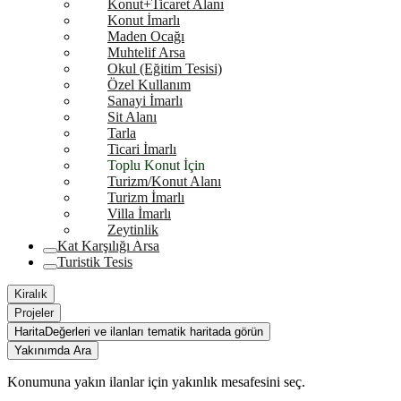
Konut+Ticaret Alanı
Konut İmarlı
Maden Ocağı
Muhtelif Arsa
Okul (Eğitim Tesisi)
Özel Kullanım
Sanayi İmarlı
Sit Alanı
Tarla
Ticari İmarlı
Toplu Konut İçin
Turizm/Konut Alanı
Turizm İmarlı
Villa İmarlı
Zeytinlik
Kat Karşılığı Arsa
Turistik Tesis
Kiralık
Projeler
Harita
Değerleri ve ilanları tematik haritada görün
Yakınımda Ara
Konumuna yakın ilanlar için yakınlık mesafesini seç.