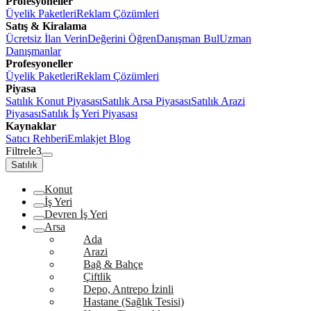
Profesyoneller
Üyelik Paketleri
Reklam Çözümleri
Satış & Kiralama
Ücretsiz İlan Verin
Değerini Öğren
Danışman Bul
Uzman
Danışmanlar
Profesyoneller
Üyelik Paketleri
Reklam Çözümleri
Piyasa
Satılık Konut Piyasası
Satılık Arsa Piyasası
Satılık Arazi
Piyasası
Satılık İş Yeri Piyasası
Kaynaklar
Satıcı Rehberi
Emlakjet Blog
Filtrele
3
Satılık
Konut
İş Yeri
Devren İş Yeri
Arsa
Ada
Arazi
Bağ & Bahçe
Çiftlik
Depo, Antrepo İzinli
Hastane (Sağlık Tesisi)