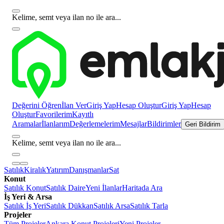
Kelime, semt veya ilan no ile ara...
Değerini Öğren
İlan Ver
Giriş Yap
Hesap Oluştur
Giriş Yap
Hesap
Oluştur
Favorilerim
Kayıtlı
Aramalar
İlanlarım
Değerlemelerim
Mesajlar
Bildirimler
Geri Bildirim
Kelime, semt veya ilan no ile ara...
Satılık
Kiralık
Yatırım
Danışmanlar
Sat
Konut
Satılık Konut
Satılık Daire
Yeni İlanlar
Haritada Ara
İş Yeri & Arsa
Satılık İş Yeri
Satılık Dükkan
Satılık Arsa
Satılık Tarla
Projeler
Tüm Projeler
Ankara Konut Projeleri
Yeni Projeler