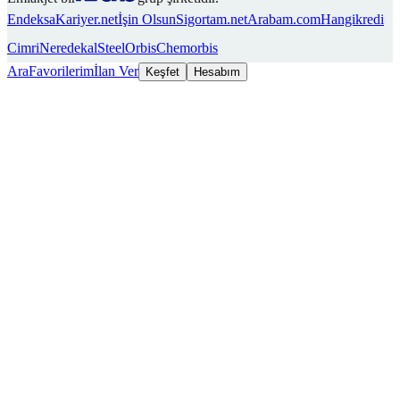
Endeksa
Kariyer.net
İşin Olsun
Sigortam.net
Arabam.com
Hangikredi
Cimri
Neredekal
SteelOrbis
Chemorbis
Ara
Favorilerim
İlan Ver
Keşfet
Hesabım