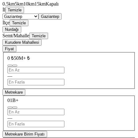
0.5km
5km
10km
15km
Kapalı
İl
Temizle
Gaziantep
İlçe
Temizle
Nurdağı
Semt/Mahalle
Temizle
Kurudere Mahallesi
Fiyat
0 ₺
50M+ ₺
—
Metrekare
0
1B+
—
Metrekare Birim Fiyatı