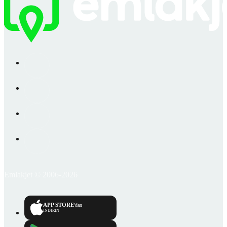
Emlakjet © 2006-2026
APP STORE
'dan
İNDİRİN