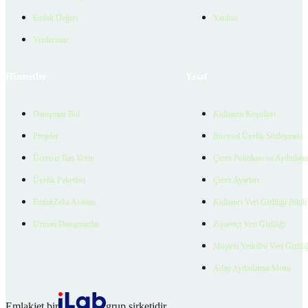
Emlak Değeri
Yardım
Verilerimiz
Hizmetler
Yasal
Danışman Bul
Kullanım Koşulları
Projeler
Bireysel Üyelik Sözleşmesi
Ücretsiz İlan Verin
Çerez Politikası ve Aydınlat
Üyelik Paketleri
Çerez Ayarları
EmlakZeka Asistan
Kullanıcı Veri Gizliliği Bildi
Uzman Danışmanlar
Ziyaretçi Veri Gizliliği
Müşteri Yetkilisi Veri Gizlili
Aday Aydınlatma Metni
Emlakjet bir
grup şirketidir.