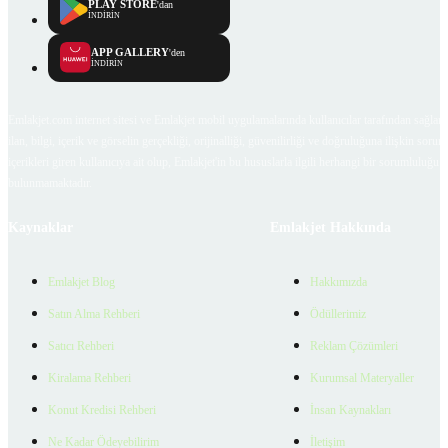
PLAY STORE
'dan
İNDİRİN
APP GALLERY
'den
İNDİRİN
Emlakjet.com internet sitesi ve Emlakjet mobil uygulamalarında kullanıcılar tarafından sağlana
ilan, bilgi, içerik ve görselin gerçekliği, orijinalliği, güvenilirliği ve doğruluğuna ilişkin soru
içerikleri giren kullanıcıya ait olup, Emlakjet'in bu hususlarla ilgili herhangi bir sorumluluğu
bulunmamaktadır.
Kaynaklar
Emlakjet Hakkında
Emlakjet Blog
Hakkımızda
Satın Alma Rehberi
Ödüllerimiz
Satıcı Rehberi
Reklam Çözümleri
Kiralama Rehberi
Kurumsal Materyaller
Konut Kredisi Rehberi
İnsan Kaynakları
Ne Kadar Ödeyebilirim
İletişim