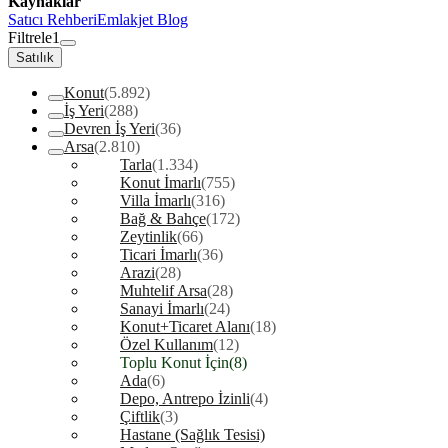
Kaynaklar
Satıcı Rehberi
Emlakjet Blog
Filtrele
1
Satılık
Konut
(5.892)
İş Yeri
(288)
Devren İş Yeri
(36)
Arsa
(2.810)
Tarla
(1.334)
Konut İmarlı
(755)
Villa İmarlı
(316)
Bağ & Bahçe
(172)
Zeytinlik
(66)
Ticari İmarlı
(36)
Arazi
(28)
Muhtelif Arsa
(28)
Sanayi İmarlı
(24)
Konut+Ticaret Alanı
(18)
Özel Kullanım
(12)
Toplu Konut İçin
(8)
Ada
(6)
Depo, Antrepo İzinli
(4)
Çiftlik
(3)
Hastane (Sağlık Tesisi)