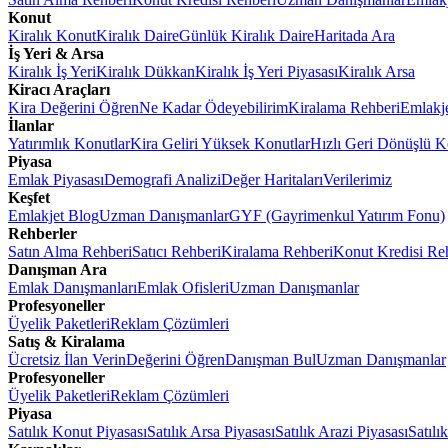
Konut
Kiralık Konut
Kiralık Daire
Günlük Kiralık Daire
Haritada Ara
İş Yeri & Arsa
Kiralık İş Yeri
Kiralık Dükkan
Kiralık İş Yeri Piyasası
Kiralık Arsa
Kiracı Araçları
Kira Değerini Öğren
Ne Kadar Ödeyebilirim
Kiralama Rehberi
Emlakj
İlanlar
Yatırımlık Konutlar
Kira Geliri Yüksek Konutlar
Hızlı Geri Dönüşlü K
Piyasa
Emlak Piyasası
Demografi Analizi
Değer Haritaları
Verilerimiz
Keşfet
Emlakjet Blog
Uzman Danışmanlar
GYF (Gayrimenkul Yatırım Fonu)
Rehberler
Satın Alma Rehberi
Satıcı Rehberi
Kiralama Rehberi
Konut Kredisi Re
Danışman Ara
Emlak Danışmanları
Emlak Ofisleri
Uzman Danışmanlar
Profesyoneller
Üyelik Paketleri
Reklam Çözümleri
Satış & Kiralama
Ücretsiz İlan Verin
Değerini Öğren
Danışman Bul
Uzman Danışmanlar
Profesyoneller
Üyelik Paketleri
Reklam Çözümleri
Piyasa
Satılık Konut Piyasası
Satılık Arsa Piyasası
Satılık Arazi Piyasası
Satılı