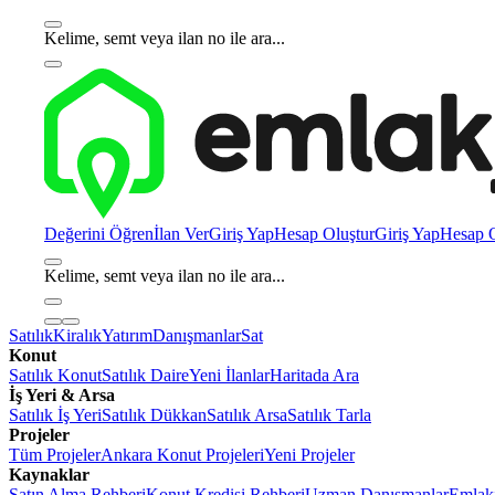
Kelime, semt veya ilan no ile ara...
Değerini Öğren
İlan Ver
Giriş Yap
Hesap Oluştur
Giriş Yap
Hesap O
Kelime, semt veya ilan no ile ara...
Satılık
Kiralık
Yatırım
Danışmanlar
Sat
Konut
Satılık Konut
Satılık Daire
Yeni İlanlar
Haritada Ara
İş Yeri & Arsa
Satılık İş Yeri
Satılık Dükkan
Satılık Arsa
Satılık Tarla
Projeler
Tüm Projeler
Ankara Konut Projeleri
Yeni Projeler
Kaynaklar
Satın Alma Rehberi
Konut Kredisi Rehberi
Uzman Danışmanlar
Emlakj