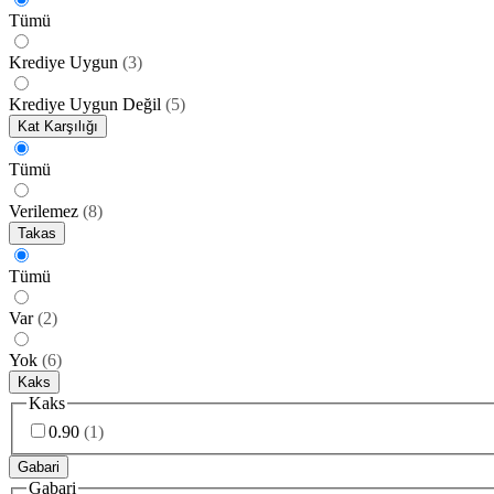
Tümü
Krediye Uygun
(
3
)
Krediye Uygun Değil
(
5
)
Kat Karşılığı
Tümü
Verilemez
(
8
)
Takas
Tümü
Var
(
2
)
Yok
(
6
)
Kaks
Kaks
0.90
(
1
)
Gabari
Gabari