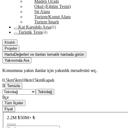
Maden Ocağı
Okul (Eğitim Tesisi)
Sit Alanı
Turizm/Konut Alanı
Turizm İmarlı
Kat Karşılığı Arsa
(6)
Turistik Tesis
(4)
Kiralık
Projeler
Harita
Değerleri ve ilanları tematik haritada görün
Yakınımda Ara
Konumuna yakın ilanlar için yakınlık mesafesini seç.
0.5km
5km
10km
15km
Kapalı
İl
Temizle
Tekirdağ
İlçe
Tüm İlçeler
Fiyat
2.2M ₺
50M+ ₺