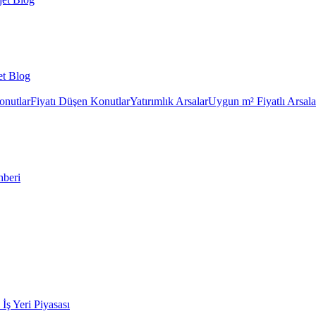
et Blog
onutlar
Fiyatı Düşen Konutlar
Yatırımlık Arsalar
Uygun m² Fiyatlı Arsala
hberi
k İş Yeri Piyasası