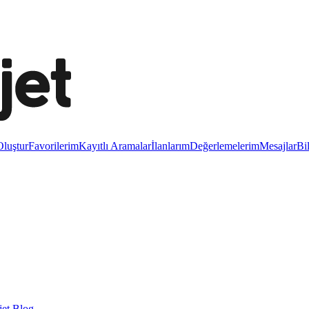
luştur
Favorilerim
Kayıtlı Aramalar
İlanlarım
Değerlemelerim
Mesajlar
Bi
et Blog