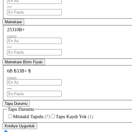
—
Metrekare
253
10B+
—
Metrekare Birim Fiyatı
6B ₺
33B+ ₺
—
Tapu Durumu
Tapu Durumu
Müstakil Tapulu
(
7
)
Tapu Kaydı Yok
(
1
)
Krediye Uygunluk