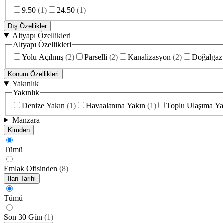
9.50
(
1
)
24.50
(
1
)
Dış Özellikler
Altyapı Özellikleri
Altyapı Özellikleri
Yolu Açılmış
(
2
)
Parselli
(
2
)
Kanalizasyon
(
2
)
Doğalgaz
Konum Özellikleri
Yakınlık
Yakınlık
Denize Yakın
(
1
)
Havaalanına Yakın
(
1
)
Toplu Ulaşıma Ya
Manzara
Kimden
Tümü
Emlak Ofisinden
(
8
)
İlan Tarihi
Tümü
Son 30 Gün
(
1
)