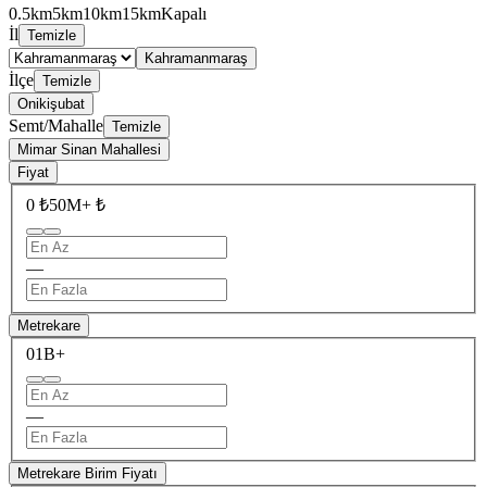
0.5km
5km
10km
15km
Kapalı
İl
Temizle
Kahramanmaraş
İlçe
Temizle
Onikişubat
Semt/Mahalle
Temizle
Mimar Sinan Mahallesi
Fiyat
0 ₺
50M+ ₺
—
Metrekare
0
1B+
—
Metrekare Birim Fiyatı