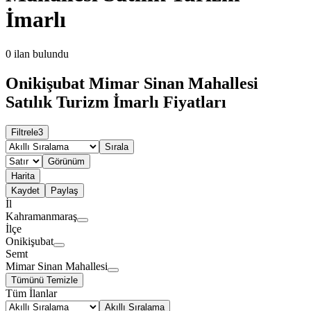
İmarlı
0
ilan bulundu
Onikişubat Mimar Sinan Mahallesi
Satılık Turizm İmarlı Fiyatları
Filtrele
3
Sırala
Görünüm
Harita
Kaydet
Paylaş
İl
Kahramanmaraş
İlçe
Onikişubat
Semt
Mimar Sinan Mahallesi
Tümünü Temizle
Tüm İlanlar
Akıllı Sıralama