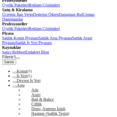
Profesyoneller
Üyelik Paketleri
Reklam Çözümleri
Satış & Kiralama
Ücretsiz İlan Verin
Değerini Öğren
Danışman Bul
Uzman
Danışmanlar
Profesyoneller
Üyelik Paketleri
Reklam Çözümleri
Piyasa
Satılık Konut Piyasası
Satılık Arsa Piyasası
Satılık Arazi
Piyasası
Satılık İş Yeri Piyasası
Kaynaklar
Satıcı Rehberi
Emlakjet Blog
Filtrele
3
Satılık
Konut
(9)
İş Yeri
(6)
Devren İş Yeri
Arsa
Ada
Arazi
Bağ & Bahçe
Çiftlik
Depo, Antrepo İzinli
Hastane (Sağlık Tesisi)