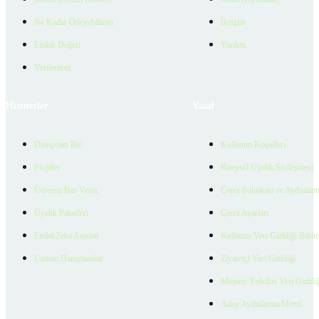
Ne Kadar Ödeyebilirim
İletişim
Emlak Değeri
Yardım
Verilerimiz
Hizmetler
Yasal
Danışman Bul
Kullanım Koşulları
Projeler
Bireysel Üyelik Sözleşmesi
Ücretsiz İlan Verin
Çerez Politikası ve Aydınlat
Üyelik Paketleri
Çerez Ayarları
EmlakZeka Asistan
Kullanıcı Veri Gizliliği Bildi
Uzman Danışmanlar
Ziyaretçi Veri Gizliliği
Müşteri Yetkilisi Veri Gizlili
Aday Aydınlatma Metni