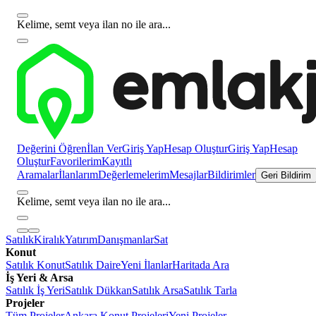
Kelime, semt veya ilan no ile ara...
Değerini Öğren
İlan Ver
Giriş Yap
Hesap Oluştur
Giriş Yap
Hesap
Oluştur
Favorilerim
Kayıtlı
Aramalar
İlanlarım
Değerlemelerim
Mesajlar
Bildirimler
Geri Bildirim
Kelime, semt veya ilan no ile ara...
Satılık
Kiralık
Yatırım
Danışmanlar
Sat
Konut
Satılık Konut
Satılık Daire
Yeni İlanlar
Haritada Ara
İş Yeri & Arsa
Satılık İş Yeri
Satılık Dükkan
Satılık Arsa
Satılık Tarla
Projeler
Tüm Projeler
Ankara Konut Projeleri
Yeni Projeler