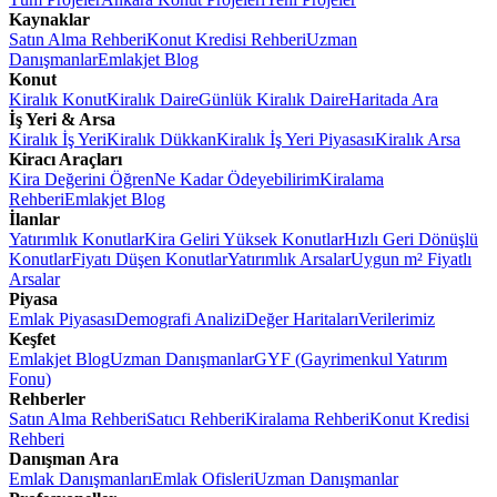
Kaynaklar
Satın Alma Rehberi
Konut Kredisi Rehberi
Uzman
Danışmanlar
Emlakjet Blog
Konut
Kiralık Konut
Kiralık Daire
Günlük Kiralık Daire
Haritada Ara
İş Yeri & Arsa
Kiralık İş Yeri
Kiralık Dükkan
Kiralık İş Yeri Piyasası
Kiralık Arsa
Kiracı Araçları
Kira Değerini Öğren
Ne Kadar Ödeyebilirim
Kiralama
Rehberi
Emlakjet Blog
İlanlar
Yatırımlık Konutlar
Kira Geliri Yüksek Konutlar
Hızlı Geri Dönüşlü
Konutlar
Fiyatı Düşen Konutlar
Yatırımlık Arsalar
Uygun m² Fiyatlı
Arsalar
Piyasa
Emlak Piyasası
Demografi Analizi
Değer Haritaları
Verilerimiz
Keşfet
Emlakjet Blog
Uzman Danışmanlar
GYF (Gayrimenkul Yatırım
Fonu)
Rehberler
Satın Alma Rehberi
Satıcı Rehberi
Kiralama Rehberi
Konut Kredisi
Rehberi
Danışman Ara
Emlak Danışmanları
Emlak Ofisleri
Uzman Danışmanlar