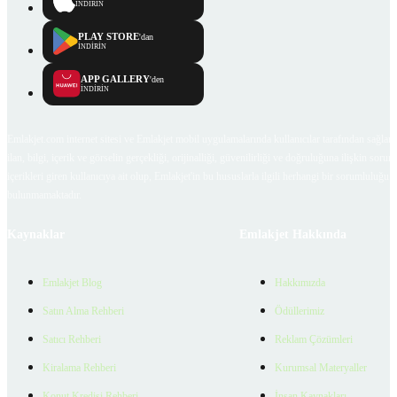
İNDİRİN
PLAY STORE
'dan
İNDİRİN
APP GALLERY
'den
İNDİRİN
Emlakjet.com internet sitesi ve Emlakjet mobil uygulamalarında kullanıcılar tarafından sağlana
ilan, bilgi, içerik ve görselin gerçekliği, orijinalliği, güvenilirliği ve doğruluğuna ilişkin soru
içerikleri giren kullanıcıya ait olup, Emlakjet'in bu hususlarla ilgili herhangi bir sorumluluğu
bulunmamaktadır.
Kaynaklar
Emlakjet Hakkında
Emlakjet Blog
Hakkımızda
Satın Alma Rehberi
Ödüllerimiz
Satıcı Rehberi
Reklam Çözümleri
Kiralama Rehberi
Kurumsal Materyaller
Konut Kredisi Rehberi
İnsan Kaynakları