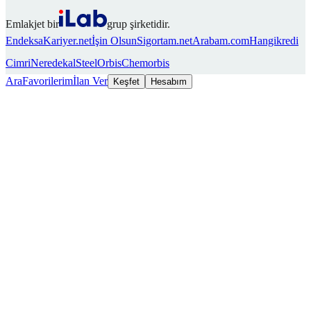
Emlakjet bir
grup şirketidir.
Endeksa
Kariyer.net
İşin Olsun
Sigortam.net
Arabam.com
Hangikredi
Cimri
Neredekal
SteelOrbis
Chemorbis
Ara
Favorilerim
İlan Ver
Keşfet
Hesabım