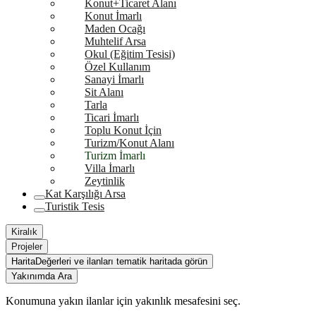
Konut+Ticaret Alanı
Konut İmarlı
Maden Ocağı
Muhtelif Arsa
Okul (Eğitim Tesisi)
Özel Kullanım
Sanayi İmarlı
Sit Alanı
Tarla
Ticari İmarlı
Toplu Konut İçin
Turizm/Konut Alanı
Turizm İmarlı
Villa İmarlı
Zeytinlik
Kat Karşılığı Arsa
Turistik Tesis
Kiralık
Projeler
Harita
Değerleri ve ilanları tematik haritada görün
Yakınımda Ara
Konumuna yakın ilanlar için yakınlık mesafesini seç.