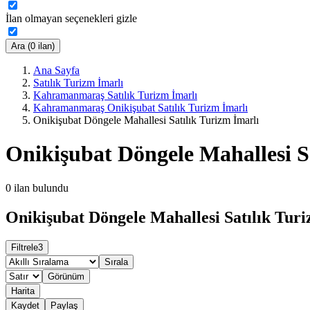
İlan olmayan seçenekleri gizle
Ara (0 ilan)
Ana Sayfa
Satılık Turizm İmarlı
Kahramanmaraş Satılık Turizm İmarlı
Kahramanmaraş Onikişubat Satılık Turizm İmarlı
Onikişubat Döngele Mahallesi Satılık Turizm İmarlı
Onikişubat Döngele Mahallesi S
0
ilan bulundu
Onikişubat Döngele Mahallesi Satılık Turi
Filtrele
3
Sırala
Görünüm
Harita
Kaydet
Paylaş