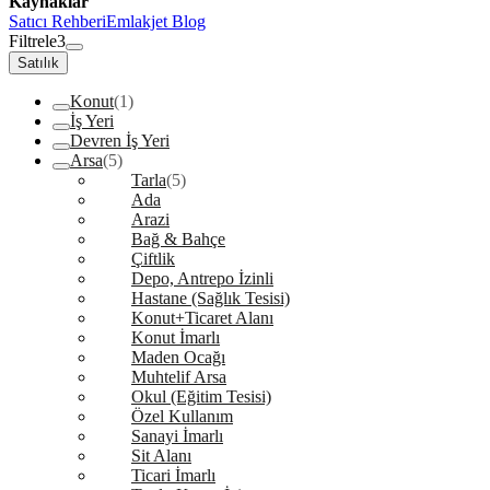
Kaynaklar
Satıcı Rehberi
Emlakjet Blog
Filtrele
3
Satılık
Konut
(1)
İş Yeri
Devren İş Yeri
Arsa
(5)
Tarla
(5)
Ada
Arazi
Bağ & Bahçe
Çiftlik
Depo, Antrepo İzinli
Hastane (Sağlık Tesisi)
Konut+Ticaret Alanı
Konut İmarlı
Maden Ocağı
Muhtelif Arsa
Okul (Eğitim Tesisi)
Özel Kullanım
Sanayi İmarlı
Sit Alanı
Ticari İmarlı