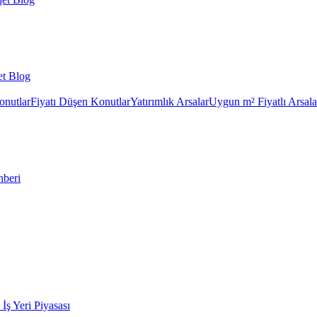
et Blog
onutlar
Fiyatı Düşen Konutlar
Yatırımlık Arsalar
Uygun m² Fiyatlı Arsala
hberi
k İş Yeri Piyasası