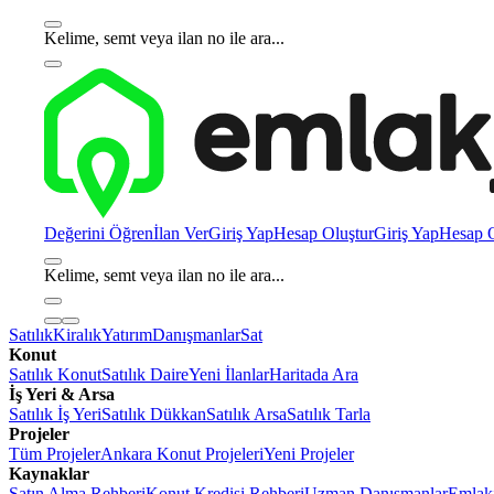
Kelime, semt veya ilan no ile ara...
Değerini Öğren
İlan Ver
Giriş Yap
Hesap Oluştur
Giriş Yap
Hesap O
Kelime, semt veya ilan no ile ara...
Satılık
Kiralık
Yatırım
Danışmanlar
Sat
Konut
Satılık Konut
Satılık Daire
Yeni İlanlar
Haritada Ara
İş Yeri & Arsa
Satılık İş Yeri
Satılık Dükkan
Satılık Arsa
Satılık Tarla
Projeler
Tüm Projeler
Ankara Konut Projeleri
Yeni Projeler
Kaynaklar
Satın Alma Rehberi
Konut Kredisi Rehberi
Uzman Danışmanlar
Emlakj