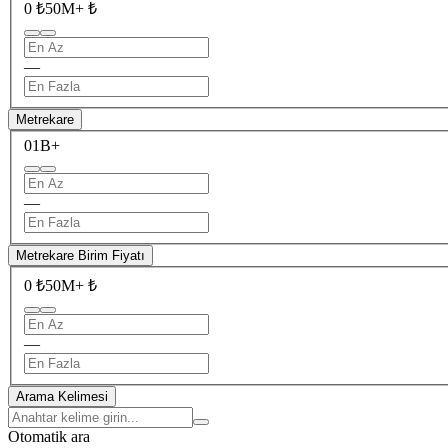
0 ₺
50M+ ₺
—
Metrekare
0
1B+
—
Metrekare Birim Fiyatı
0 ₺
50M+ ₺
—
Arama Kelimesi
Otomatik ara