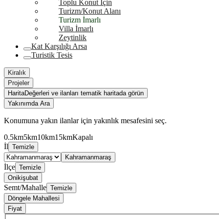
Toplu Konut İçin
Turizm/Konut Alanı
Turizm İmarlı
Villa İmarlı
Zeytinlik
Kat Karşılığı Arsa
Turistik Tesis
Kiralık
Projeler
Harita
Değerleri ve ilanları tematik haritada görün
Yakınımda Ara
Konumuna yakın ilanlar için yakınlık mesafesini seç.
0.5km
5km
10km
15km
Kapalı
İl
Temizle
Kahramanmaraş
İlçe
Temizle
Onikişubat
Semt/Mahalle
Temizle
Döngele Mahallesi
Fiyat