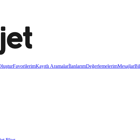
luştur
Favorilerim
Kayıtlı Aramalar
İlanlarım
Değerlemelerim
Mesajlar
Bi
et Blog