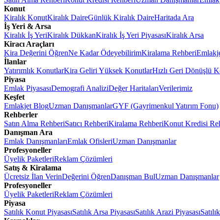
Konut
Kiralık Konut
Kiralık Daire
Günlük Kiralık Daire
Haritada Ara
İş Yeri & Arsa
Kiralık İş Yeri
Kiralık Dükkan
Kiralık İş Yeri Piyasası
Kiralık Arsa
Kiracı Araçları
Kira Değerini Öğren
Ne Kadar Ödeyebilirim
Kiralama Rehberi
Emlakj
İlanlar
Yatırımlık Konutlar
Kira Geliri Yüksek Konutlar
Hızlı Geri Dönüşlü K
Piyasa
Emlak Piyasası
Demografi Analizi
Değer Haritaları
Verilerimiz
Keşfet
Emlakjet Blog
Uzman Danışmanlar
GYF (Gayrimenkul Yatırım Fonu)
Rehberler
Satın Alma Rehberi
Satıcı Rehberi
Kiralama Rehberi
Konut Kredisi Re
Danışman Ara
Emlak Danışmanları
Emlak Ofisleri
Uzman Danışmanlar
Profesyoneller
Üyelik Paketleri
Reklam Çözümleri
Satış & Kiralama
Ücretsiz İlan Verin
Değerini Öğren
Danışman Bul
Uzman Danışmanlar
Profesyoneller
Üyelik Paketleri
Reklam Çözümleri
Piyasa
Satılık Konut Piyasası
Satılık Arsa Piyasası
Satılık Arazi Piyasası
Satılı