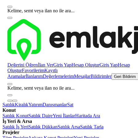
Kelime, semt veya ilan no ile ara...
Değerini Öğren
İlan Ver
Giriş Yap
Hesap Oluştur
Giriş Yap
Hesap
Oluştur
Favorilerim
Kayıtlı
Aramalar
İlanlarım
Değerlemelerim
Mesajlar
Bildirimler
Geri Bildirim
Kelime, semt veya ilan no ile ara...
Satılık
Kiralık
Yatırım
Danışmanlar
Sat
Konut
Satılık Konut
Satılık Daire
Yeni İlanlar
Haritada Ara
İş Yeri & Arsa
Satılık İş Yeri
Satılık Dükkan
Satılık Arsa
Satılık Tarla
Projeler
Tüm Projeler
Ankara Konut Projeleri
Yeni Projeler