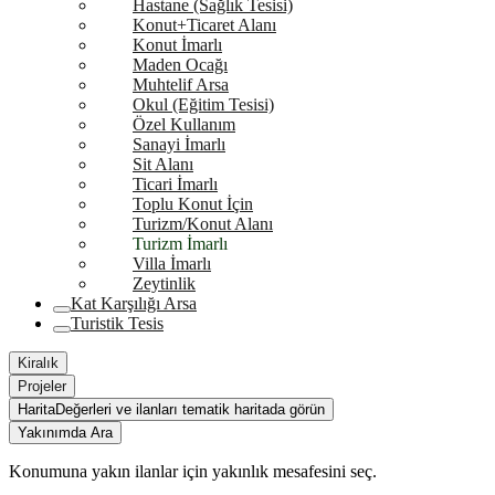
Hastane (Sağlık Tesisi)
Konut+Ticaret Alanı
Konut İmarlı
Maden Ocağı
Muhtelif Arsa
Okul (Eğitim Tesisi)
Özel Kullanım
Sanayi İmarlı
Sit Alanı
Ticari İmarlı
Toplu Konut İçin
Turizm/Konut Alanı
Turizm İmarlı
Villa İmarlı
Zeytinlik
Kat Karşılığı Arsa
Turistik Tesis
Kiralık
Projeler
Harita
Değerleri ve ilanları tematik haritada görün
Yakınımda Ara
Konumuna yakın ilanlar için yakınlık mesafesini seç.