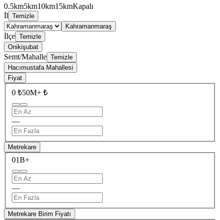
0.5km
5km
10km
15km
Kapalı
İl
Temizle
Kahramanmaraş
İlçe
Temizle
Onikişubat
Semt/Mahalle
Temizle
Hacımustafa Mahallesi
Fiyat
0 ₺
50M+ ₺
—
Metrekare
0
1B+
—
Metrekare Birim Fiyatı