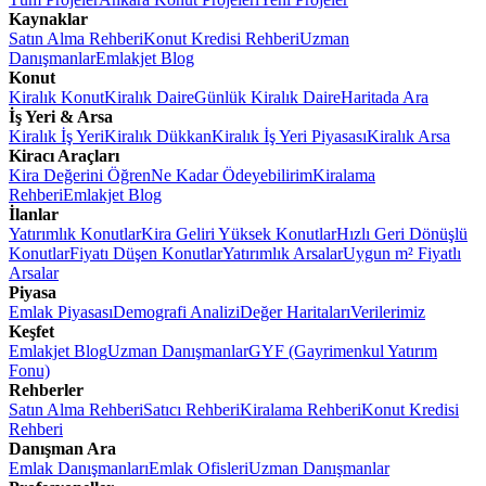
Kaynaklar
Satın Alma Rehberi
Konut Kredisi Rehberi
Uzman
Danışmanlar
Emlakjet Blog
Konut
Kiralık Konut
Kiralık Daire
Günlük Kiralık Daire
Haritada Ara
İş Yeri & Arsa
Kiralık İş Yeri
Kiralık Dükkan
Kiralık İş Yeri Piyasası
Kiralık Arsa
Kiracı Araçları
Kira Değerini Öğren
Ne Kadar Ödeyebilirim
Kiralama
Rehberi
Emlakjet Blog
İlanlar
Yatırımlık Konutlar
Kira Geliri Yüksek Konutlar
Hızlı Geri Dönüşlü
Konutlar
Fiyatı Düşen Konutlar
Yatırımlık Arsalar
Uygun m² Fiyatlı
Arsalar
Piyasa
Emlak Piyasası
Demografi Analizi
Değer Haritaları
Verilerimiz
Keşfet
Emlakjet Blog
Uzman Danışmanlar
GYF (Gayrimenkul Yatırım
Fonu)
Rehberler
Satın Alma Rehberi
Satıcı Rehberi
Kiralama Rehberi
Konut Kredisi
Rehberi
Danışman Ara
Emlak Danışmanları
Emlak Ofisleri
Uzman Danışmanlar