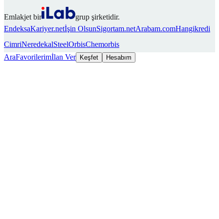
Emlakjet bir
grup şirketidir.
Endeksa
Kariyer.net
İşin Olsun
Sigortam.net
Arabam.com
Hangikredi
Cimri
Neredekal
SteelOrbis
Chemorbis
Ara
Favorilerim
İlan Ver
Keşfet
Hesabım