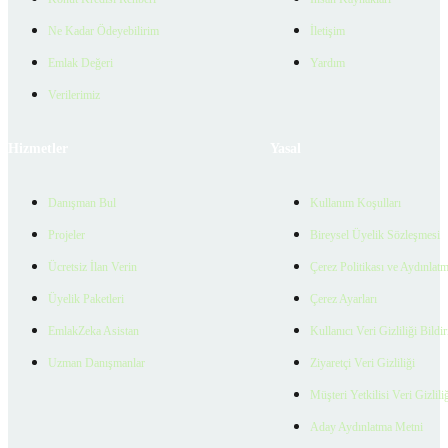
Ne Kadar Ödeyebilirim
İletişim
Emlak Değeri
Yardım
Verilerimiz
Hizmetler
Yasal
Danışman Bul
Kullanım Koşulları
Projeler
Bireysel Üyelik Sözleşmesi
Ücretsiz İlan Verin
Çerez Politikası ve Aydınlat
Üyelik Paketleri
Çerez Ayarları
EmlakZeka Asistan
Kullanıcı Veri Gizliliği Bildi
Uzman Danışmanlar
Ziyaretçi Veri Gizliliği
Müşteri Yetkilisi Veri Gizlili
Aday Aydınlatma Metni