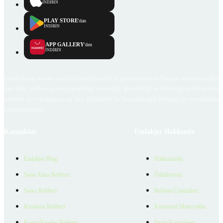
İNDİRİN
PLAY STORE
'dan
İNDİRİN
APP GALLERY
'den
İNDİRİN
Emlakjet.com internet sitesi ve Emlakjet mobil uygulamalarında kullanıcılar tarafından sağlana
ilan, bilgi, içerik ve görselin gerçekliği, orijinalliği, güvenilirliği ve doğruluğuna ilişkin soru
içerikleri giren kullanıcıya ait olup, Emlakjet'in bu hususlarla ilgili herhangi bir sorumluluğu
bulunmamaktadır.
Kaynaklar
Emlakjet Hakkında
Emlakjet Blog
Hakkımızda
Satın Alma Rehberi
Ödüllerimiz
Satıcı Rehberi
Reklam Çözümleri
Kiralama Rehberi
Kurumsal Materyaller
Konut Kredisi Rehberi
İnsan Kaynakları