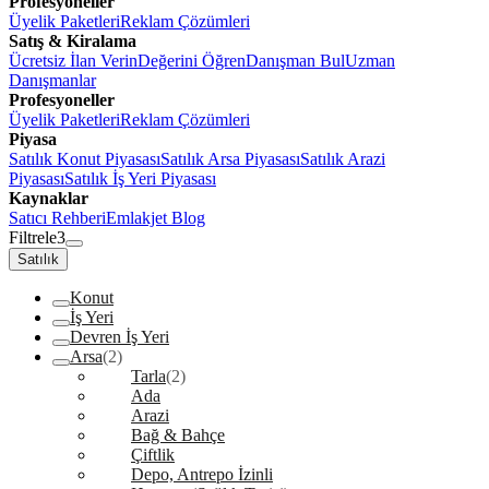
Profesyoneller
Üyelik Paketleri
Reklam Çözümleri
Satış & Kiralama
Ücretsiz İlan Verin
Değerini Öğren
Danışman Bul
Uzman
Danışmanlar
Profesyoneller
Üyelik Paketleri
Reklam Çözümleri
Piyasa
Satılık Konut Piyasası
Satılık Arsa Piyasası
Satılık Arazi
Piyasası
Satılık İş Yeri Piyasası
Kaynaklar
Satıcı Rehberi
Emlakjet Blog
Filtrele
3
Satılık
Konut
İş Yeri
Devren İş Yeri
Arsa
(2)
Tarla
(2)
Ada
Arazi
Bağ & Bahçe
Çiftlik
Depo, Antrepo İzinli