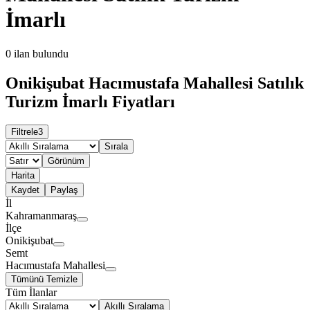
İmarlı
0
ilan bulundu
Onikişubat Hacımustafa Mahallesi Satılık
Turizm İmarlı Fiyatları
Filtrele
3
Sırala
Görünüm
Harita
Kaydet
Paylaş
İl
Kahramanmaraş
İlçe
Onikişubat
Semt
Hacımustafa Mahallesi
Tümünü Temizle
Tüm İlanlar
Akıllı Sıralama