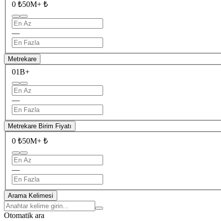
0 ₺
50M+ ₺
—
Metrekare
0
1B+
—
Metrekare Birim Fiyatı
0 ₺
50M+ ₺
—
Arama Kelimesi
Otomatik ara