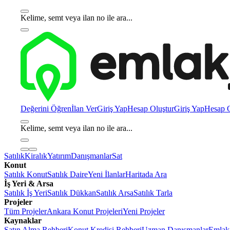
Kelime, semt veya ilan no ile ara...
Değerini Öğren
İlan Ver
Giriş Yap
Hesap Oluştur
Giriş Yap
Hesap O
Kelime, semt veya ilan no ile ara...
Satılık
Kiralık
Yatırım
Danışmanlar
Sat
Konut
Satılık Konut
Satılık Daire
Yeni İlanlar
Haritada Ara
İş Yeri & Arsa
Satılık İş Yeri
Satılık Dükkan
Satılık Arsa
Satılık Tarla
Projeler
Tüm Projeler
Ankara Konut Projeleri
Yeni Projeler
Kaynaklar
Satın Alma Rehberi
Konut Kredisi Rehberi
Uzman Danışmanlar
Emlakj