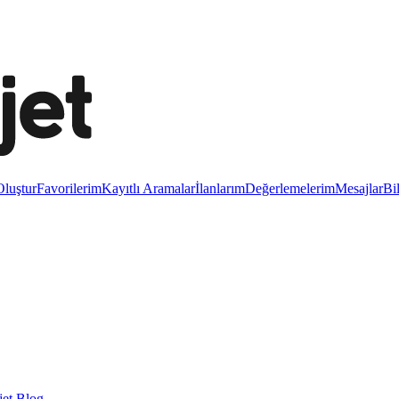
luştur
Favorilerim
Kayıtlı Aramalar
İlanlarım
Değerlemelerim
Mesajlar
Bi
et Blog