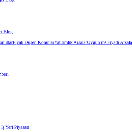
et Blog
onutlar
Fiyatı Düşen Konutlar
Yatırımlık Arsalar
Uygun m² Fiyatlı Arsala
hberi
k İş Yeri Piyasası