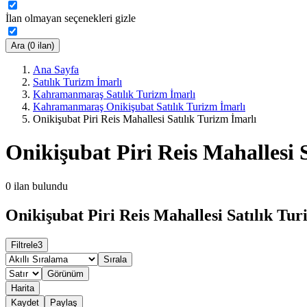
İlan olmayan seçenekleri gizle
Ara (0 ilan)
Ana Sayfa
Satılık Turizm İmarlı
Kahramanmaraş Satılık Turizm İmarlı
Kahramanmaraş Onikişubat Satılık Turizm İmarlı
Onikişubat Piri Reis Mahallesi Satılık Turizm İmarlı
Onikişubat Piri Reis Mahallesi 
0
ilan bulundu
Onikişubat Piri Reis Mahallesi Satılık Tur
Filtrele
3
Sırala
Görünüm
Harita
Kaydet
Paylaş