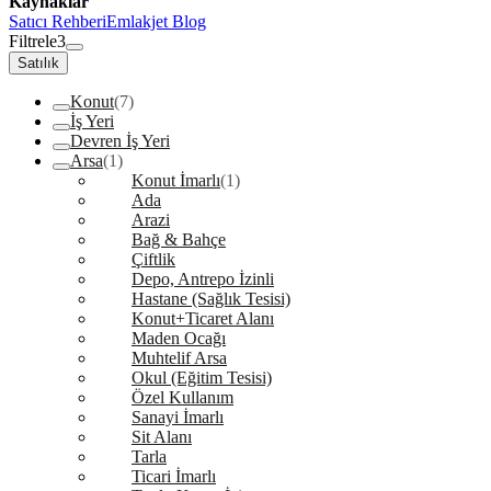
Kaynaklar
Satıcı Rehberi
Emlakjet Blog
Filtrele
3
Satılık
Konut
(7)
İş Yeri
Devren İş Yeri
Arsa
(1)
Konut İmarlı
(1)
Ada
Arazi
Bağ & Bahçe
Çiftlik
Depo, Antrepo İzinli
Hastane (Sağlık Tesisi)
Konut+Ticaret Alanı
Maden Ocağı
Muhtelif Arsa
Okul (Eğitim Tesisi)
Özel Kullanım
Sanayi İmarlı
Sit Alanı
Tarla
Ticari İmarlı