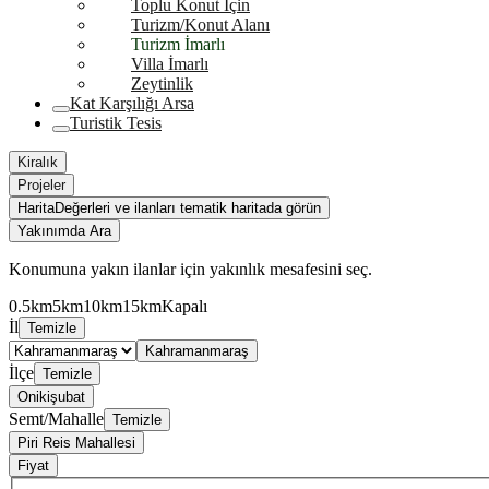
Toplu Konut İçin
Turizm/Konut Alanı
Turizm İmarlı
Villa İmarlı
Zeytinlik
Kat Karşılığı Arsa
Turistik Tesis
Kiralık
Projeler
Harita
Değerleri ve ilanları tematik haritada görün
Yakınımda Ara
Konumuna yakın ilanlar için yakınlık mesafesini seç.
0.5km
5km
10km
15km
Kapalı
İl
Temizle
Kahramanmaraş
İlçe
Temizle
Onikişubat
Semt/Mahalle
Temizle
Piri Reis Mahallesi
Fiyat