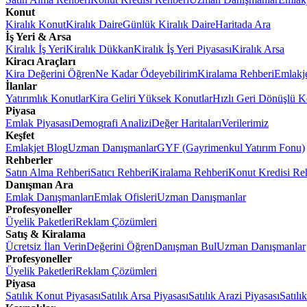
Konut
Kiralık Konut
Kiralık Daire
Günlük Kiralık Daire
Haritada Ara
İş Yeri & Arsa
Kiralık İş Yeri
Kiralık Dükkan
Kiralık İş Yeri Piyasası
Kiralık Arsa
Kiracı Araçları
Kira Değerini Öğren
Ne Kadar Ödeyebilirim
Kiralama Rehberi
Emlakj
İlanlar
Yatırımlık Konutlar
Kira Geliri Yüksek Konutlar
Hızlı Geri Dönüşlü K
Piyasa
Emlak Piyasası
Demografi Analizi
Değer Haritaları
Verilerimiz
Keşfet
Emlakjet Blog
Uzman Danışmanlar
GYF (Gayrimenkul Yatırım Fonu)
Rehberler
Satın Alma Rehberi
Satıcı Rehberi
Kiralama Rehberi
Konut Kredisi Re
Danışman Ara
Emlak Danışmanları
Emlak Ofisleri
Uzman Danışmanlar
Profesyoneller
Üyelik Paketleri
Reklam Çözümleri
Satış & Kiralama
Ücretsiz İlan Verin
Değerini Öğren
Danışman Bul
Uzman Danışmanlar
Profesyoneller
Üyelik Paketleri
Reklam Çözümleri
Piyasa
Satılık Konut Piyasası
Satılık Arsa Piyasası
Satılık Arazi Piyasası
Satılı