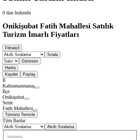
0
ilan bulundu
Onikişubat Fatih Mahallesi Satılık
Turizm İmarlı Fiyatları
Filtrele
3
Sırala
Görünüm
Harita
Kaydet
Paylaş
İl
Kahramanmaraş
İlçe
Onikişubat
Semt
Fatih Mahallesi
Tümünü Temizle
Tüm İlanlar
Akıllı Sıralama