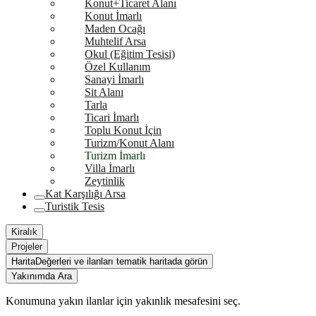
Konut+Ticaret Alanı
Konut İmarlı
Maden Ocağı
Muhtelif Arsa
Okul (Eğitim Tesisi)
Özel Kullanım
Sanayi İmarlı
Sit Alanı
Tarla
Ticari İmarlı
Toplu Konut İçin
Turizm/Konut Alanı
Turizm İmarlı
Villa İmarlı
Zeytinlik
Kat Karşılığı Arsa
Turistik Tesis
Kiralık
Projeler
Harita
Değerleri ve ilanları tematik haritada görün
Yakınımda Ara
Konumuna yakın ilanlar için yakınlık mesafesini seç.