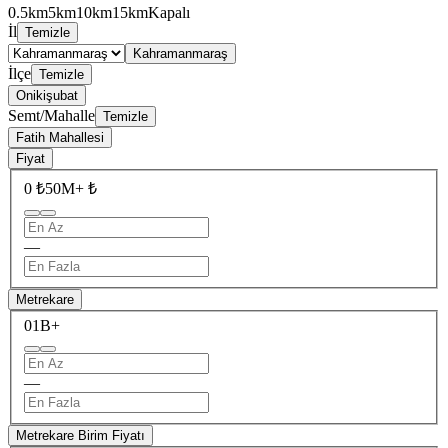
0.5km
5km
10km
15km
Kapalı
İl
Temizle
Kahramanmaraş
İlçe
Temizle
Onikişubat
Semt/Mahalle
Temizle
Fatih Mahallesi
Fiyat
0 ₺
50M+ ₺
—
Metrekare
0
1B+
—
Metrekare Birim Fiyatı