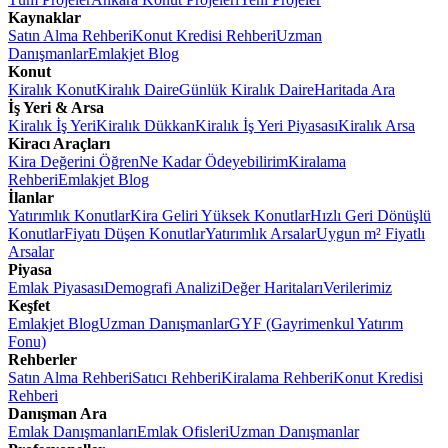
Kaynaklar
Satın Alma Rehberi
Konut Kredisi Rehberi
Uzman
Danışmanlar
Emlakjet Blog
Konut
Kiralık Konut
Kiralık Daire
Günlük Kiralık Daire
Haritada Ara
İş Yeri & Arsa
Kiralık İş Yeri
Kiralık Dükkan
Kiralık İş Yeri Piyasası
Kiralık Arsa
Kiracı Araçları
Kira Değerini Öğren
Ne Kadar Ödeyebilirim
Kiralama
Rehberi
Emlakjet Blog
İlanlar
Yatırımlık Konutlar
Kira Geliri Yüksek Konutlar
Hızlı Geri Dönüşlü
Konutlar
Fiyatı Düşen Konutlar
Yatırımlık Arsalar
Uygun m² Fiyatlı
Arsalar
Piyasa
Emlak Piyasası
Demografi Analizi
Değer Haritaları
Verilerimiz
Keşfet
Emlakjet Blog
Uzman Danışmanlar
GYF (Gayrimenkul Yatırım
Fonu)
Rehberler
Satın Alma Rehberi
Satıcı Rehberi
Kiralama Rehberi
Konut Kredisi
Rehberi
Danışman Ara
Emlak Danışmanları
Emlak Ofisleri
Uzman Danışmanlar