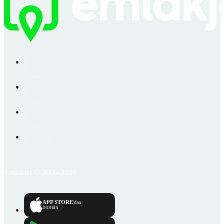
Emlakjet © 2006-2026
APP STORE
'dan
İNDİRİN