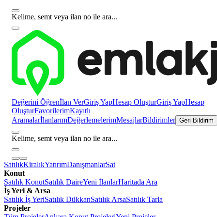
Kelime, semt veya ilan no ile ara...
Değerini Öğren
İlan Ver
Giriş Yap
Hesap Oluştur
Giriş Yap
Hesap
Oluştur
Favorilerim
Kayıtlı
Aramalar
İlanlarım
Değerlemelerim
Mesajlar
Bildirimler
Geri Bildirim
Kelime, semt veya ilan no ile ara...
Satılık
Kiralık
Yatırım
Danışmanlar
Sat
Konut
Satılık Konut
Satılık Daire
Yeni İlanlar
Haritada Ara
İş Yeri & Arsa
Satılık İş Yeri
Satılık Dükkan
Satılık Arsa
Satılık Tarla
Projeler
Tüm Projeler
Ankara Konut Projeleri
Yeni Projeler