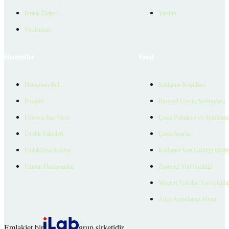
Emlak Değeri
Yardım
Verilerimiz
Hizmetler
Yasal
Danışman Bul
Kullanım Koşulları
Projeler
Bireysel Üyelik Sözleşmesi
Ücretsiz İlan Verin
Çerez Politikası ve Aydınlat
Üyelik Paketleri
Çerez Ayarları
EmlakZeka Asistan
Kullanıcı Veri Gizliliği Bildi
Uzman Danışmanlar
Ziyaretçi Veri Gizliliği
Müşteri Yetkilisi Veri Gizlili
Aday Aydınlatma Metni
Emlakjet bir
grup şirketidir.