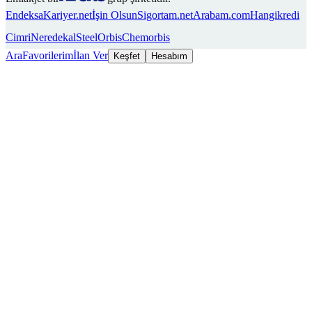
Endeksa
Kariyer.net
İşin Olsun
Sigortam.net
Arabam.com
Hangikredi
Cimri
Neredekal
SteelOrbis
Chemorbis
Ara
Favorilerim
İlan Ver
Keşfet
Hesabım