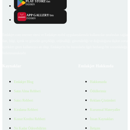
PLAY STORE
'dan
İNDİRİN
APP GALLERY
'den
İNDİRİN
Emlakjet.com internet sitesi ve Emlakjet mobil uygulamalarında kullanıcılar tarafından sağlana
ilan, bilgi, içerik ve görselin gerçekliği, orijinalliği, güvenilirliği ve doğruluğuna ilişkin soru
içerikleri giren kullanıcıya ait olup, Emlakjet'in bu hususlarla ilgili herhangi bir sorumluluğu
bulunmamaktadır.
Kaynaklar
Emlakjet Hakkında
Emlakjet Blog
Hakkımızda
Satın Alma Rehberi
Ödüllerimiz
Satıcı Rehberi
Reklam Çözümleri
Kiralama Rehberi
Kurumsal Materyaller
Konut Kredisi Rehberi
İnsan Kaynakları
Ne Kadar Ödeyebilirim
İletişim