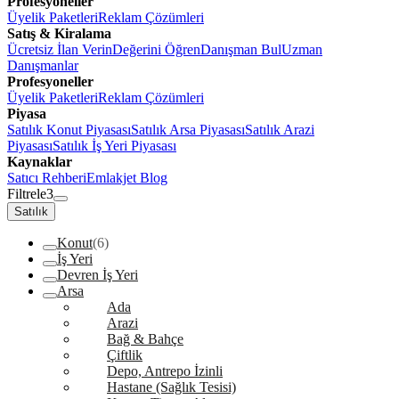
Profesyoneller
Üyelik Paketleri
Reklam Çözümleri
Satış & Kiralama
Ücretsiz İlan Verin
Değerini Öğren
Danışman Bul
Uzman
Danışmanlar
Profesyoneller
Üyelik Paketleri
Reklam Çözümleri
Piyasa
Satılık Konut Piyasası
Satılık Arsa Piyasası
Satılık Arazi
Piyasası
Satılık İş Yeri Piyasası
Kaynaklar
Satıcı Rehberi
Emlakjet Blog
Filtrele
3
Satılık
Konut
(6)
İş Yeri
Devren İş Yeri
Arsa
Ada
Arazi
Bağ & Bahçe
Çiftlik
Depo, Antrepo İzinli
Hastane (Sağlık Tesisi)