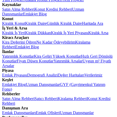
Kaynaklar
Satın Alma Rehberi
Konut Kredisi Rehberi
Uzman
Danışmanlar
Emlakjet Blog
Konut
Kiralık Konut
Kiralık Daire
Günlük Kiralık Daire
Haritada Ara
İş Yeri & Arsa
Kiralık İş Yeri
Kiralık Dükkan
Kiralık İş Yeri Piyasası
Kiralık Arsa
Kiracı Araçları
Kira Değerini Öğren
Ne Kadar Ödeyebilirim
Kiralama
Rehberi
Emlakjet Blog
İlanlar
Yatırımlık Konutlar
Kira Geliri Yüksek Konutlar
Hızlı Geri Dönüşlü
Konutlar
Fiyatı Düşen Konutlar
Yatırımlık Arsalar
Uygun m² Fiyatlı
Arsalar
Piyasa
Emlak Piyasası
Demografi Analizi
Değer Haritaları
Verilerimiz
Keşfet
Emlakjet Blog
Uzman Danışmanlar
GYF (Gayrimenkul Yatırım
Fonu)
Rehberler
Satın Alma Rehberi
Satıcı Rehberi
Kiralama Rehberi
Konut Kredisi
Rehberi
Danışman Ara
Emlak Danışmanları
Emlak Ofisleri
Uzman Danışmanlar