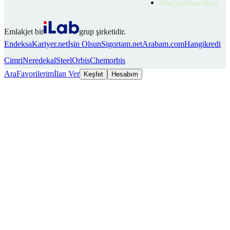
Aday Aydınlatma Metni
Emlakjet bir
grup şirketidir.
Endeksa
Kariyer.net
İşin Olsun
Sigortam.net
Arabam.com
Hangikredi
Cimri
Neredekal
SteelOrbis
Chemorbis
Ara
Favorilerim
İlan Ver
Keşfet
Hesabım