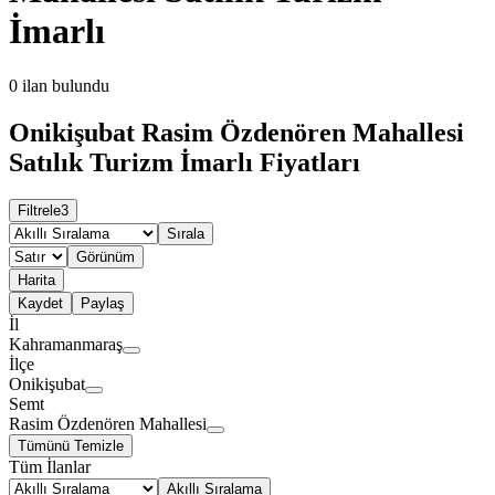
İmarlı
0
ilan bulundu
Onikişubat Rasim Özdenören Mahallesi
Satılık Turizm İmarlı Fiyatları
Filtrele
3
Sırala
Görünüm
Harita
Kaydet
Paylaş
İl
Kahramanmaraş
İlçe
Onikişubat
Semt
Rasim Özdenören Mahallesi
Tümünü Temizle
Tüm İlanlar
Akıllı Sıralama