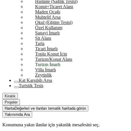
Hastane (Sağlık Tesisi)
Konut+Ticaret Alanı
Maden Ocağı
Muhtelif Arsa
Okul (Eğitim Tesisi)
Özel Kullanım
Sanayi İmarlı
Sit Alanı
Tarla
Ticari İmarlı
Toplu Konut İçin
Turizm/Konut Alanı
Turizm İmarlı
Villa İmarlı
Zeytinlik
Kat Karşılığı Arsa
Turistik Tesis
Kiralık
Projeler
Harita
Değerleri ve ilanları tematik haritada görün
Yakınımda Ara
Konumuna yakın ilanlar için yakınlık mesafesini seç.