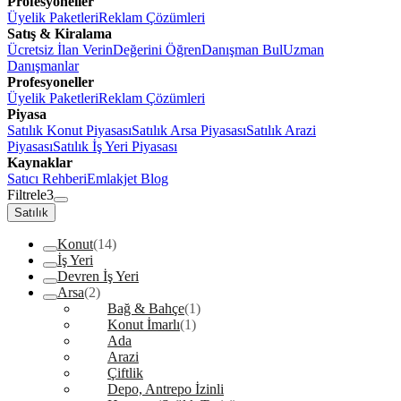
Profesyoneller
Üyelik Paketleri
Reklam Çözümleri
Satış & Kiralama
Ücretsiz İlan Verin
Değerini Öğren
Danışman Bul
Uzman
Danışmanlar
Profesyoneller
Üyelik Paketleri
Reklam Çözümleri
Piyasa
Satılık Konut Piyasası
Satılık Arsa Piyasası
Satılık Arazi
Piyasası
Satılık İş Yeri Piyasası
Kaynaklar
Satıcı Rehberi
Emlakjet Blog
Filtrele
3
Satılık
Konut
(14)
İş Yeri
Devren İş Yeri
Arsa
(2)
Bağ & Bahçe
(1)
Konut İmarlı
(1)
Ada
Arazi
Çiftlik
Depo, Antrepo İzinli