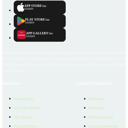
APP STORE
'dan
İNDİRİN
PLAY STORE
'dan
İNDİRİN
APP GALLERY
'den
İNDİRİN
Emlakjet.com internet sitesi ve Emlakjet mobil uygulamalarında kullanıcılar tarafından sağlana
ilan, bilgi, içerik ve görselin gerçekliği, orijinalliği, güvenilirliği ve doğruluğuna ilişkin soru
içerikleri giren kullanıcıya ait olup, Emlakjet'in bu hususlarla ilgili herhangi bir sorumluluğu
bulunmamaktadır.
Kaynaklar
Emlakjet Hakkında
Emlakjet Blog
Hakkımızda
Satın Alma Rehberi
Ödüllerimiz
Satıcı Rehberi
Reklam Çözümleri
Kiralama Rehberi
Kurumsal Materyaller