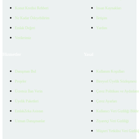
Konut Kredisi Rehberi
İnsan Kaynakları
Ne Kadar Ödeyebilirim
İletişim
Emlak Değeri
Yardım
Verilerimiz
Hizmetler
Yasal
Danışman Bul
Kullanım Koşulları
Projeler
Bireysel Üyelik Sözleşmesi
Ücretsiz İlan Verin
Çerez Politikası ve Aydınlat
Üyelik Paketleri
Çerez Ayarları
EmlakZeka Asistan
Kullanıcı Veri Gizliliği Bildi
Uzman Danışmanlar
Ziyaretçi Veri Gizliliği
Müşteri Yetkilisi Veri Gizlili