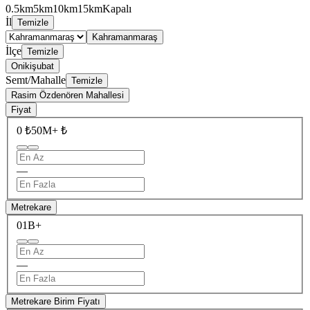
0.5km
5km
10km
15km
Kapalı
İl
Temizle
Kahramanmaraş
İlçe
Temizle
Onikişubat
Semt/Mahalle
Temizle
Rasim Özdenören Mahallesi
Fiyat
0 ₺
50M+ ₺
—
Metrekare
0
1B+
—
Metrekare Birim Fiyatı