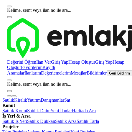
Kelime, semt veya ilan no ile ara...
Değerini Öğren
İlan Ver
Giriş Yap
Hesap Oluştur
Giriş Yap
Hesap
Oluştur
Favorilerim
Kayıtlı
Aramalar
İlanlarım
Değerlemelerim
Mesajlar
Bildirimler
Geri Bildirim
Kelime, semt veya ilan no ile ara...
Satılık
Kiralık
Yatırım
Danışmanlar
Sat
Konut
Satılık Konut
Satılık Daire
Yeni İlanlar
Haritada Ara
İş Yeri & Arsa
Satılık İş Yeri
Satılık Dükkan
Satılık Arsa
Satılık Tarla
Projeler
Tüm Projeler
Ankara Konut Projeleri
Yeni Projeler