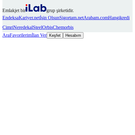
Emlakjet bir
grup şirketidir.
Endeksa
Kariyer.net
İşin Olsun
Sigortam.net
Arabam.com
Hangikredi
Cimri
Neredekal
SteelOrbis
Chemorbis
Ara
Favorilerim
İlan Ver
Keşfet
Hesabım