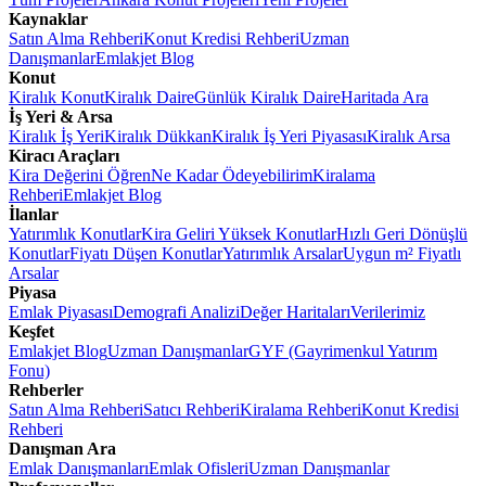
Kaynaklar
Satın Alma Rehberi
Konut Kredisi Rehberi
Uzman
Danışmanlar
Emlakjet Blog
Konut
Kiralık Konut
Kiralık Daire
Günlük Kiralık Daire
Haritada Ara
İş Yeri & Arsa
Kiralık İş Yeri
Kiralık Dükkan
Kiralık İş Yeri Piyasası
Kiralık Arsa
Kiracı Araçları
Kira Değerini Öğren
Ne Kadar Ödeyebilirim
Kiralama
Rehberi
Emlakjet Blog
İlanlar
Yatırımlık Konutlar
Kira Geliri Yüksek Konutlar
Hızlı Geri Dönüşlü
Konutlar
Fiyatı Düşen Konutlar
Yatırımlık Arsalar
Uygun m² Fiyatlı
Arsalar
Piyasa
Emlak Piyasası
Demografi Analizi
Değer Haritaları
Verilerimiz
Keşfet
Emlakjet Blog
Uzman Danışmanlar
GYF (Gayrimenkul Yatırım
Fonu)
Rehberler
Satın Alma Rehberi
Satıcı Rehberi
Kiralama Rehberi
Konut Kredisi
Rehberi
Danışman Ara
Emlak Danışmanları
Emlak Ofisleri
Uzman Danışmanlar