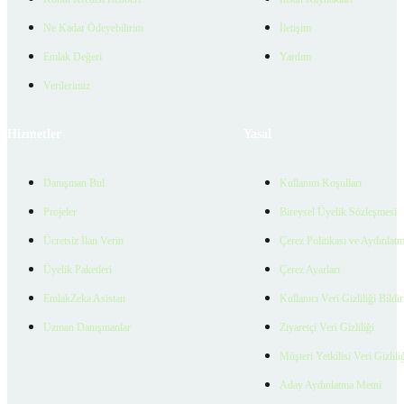
Ne Kadar Ödeyebilirim
İletişim
Emlak Değeri
Yardım
Verilerimiz
Hizmetler
Yasal
Danışman Bul
Kullanım Koşulları
Projeler
Bireysel Üyelik Sözleşmesi
Ücretsiz İlan Verin
Çerez Politikası ve Aydınlat
Üyelik Paketleri
Çerez Ayarları
EmlakZeka Asistan
Kullanıcı Veri Gizliliği Bildi
Uzman Danışmanlar
Ziyaretçi Veri Gizliliği
Müşteri Yetkilisi Veri Gizlili
Aday Aydınlatma Metni