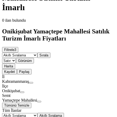
İmarlı
0
ilan bulundu
Onikişubat Yamaçtepe Mahallesi Satılık
Turizm İmarlı Fiyatları
Filtrele
3
Sırala
Görünüm
Harita
Kaydet
Paylaş
İl
Kahramanmaraş
İlçe
Onikişubat
Semt
Yamaçtepe Mahallesi
Tümünü Temizle
Tüm İlanlar
Akıllı Sıralama