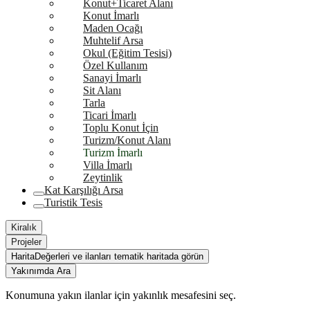
Konut+Ticaret Alanı
Konut İmarlı
Maden Ocağı
Muhtelif Arsa
Okul (Eğitim Tesisi)
Özel Kullanım
Sanayi İmarlı
Sit Alanı
Tarla
Ticari İmarlı
Toplu Konut İçin
Turizm/Konut Alanı
Turizm İmarlı
Villa İmarlı
Zeytinlik
Kat Karşılığı Arsa
Turistik Tesis
Kiralık
Projeler
Harita
Değerleri ve ilanları tematik haritada görün
Yakınımda Ara
Konumuna yakın ilanlar için yakınlık mesafesini seç.