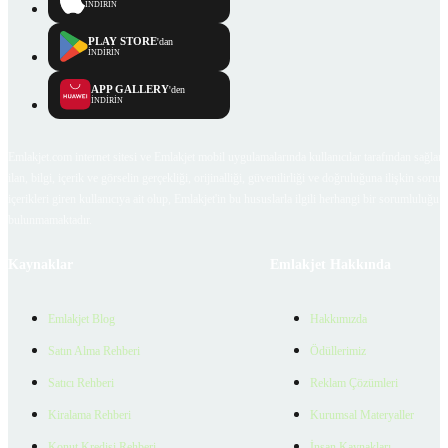
İNDİRİN
PLAY STORE
'dan
İNDİRİN
APP GALLERY
'den
İNDİRİN
Emlakjet.com internet sitesi ve Emlakjet mobil uygulamalarında kullanıcılar tarafından sağlana
ilan, bilgi, içerik ve görselin gerçekliği, orijinalliği, güvenilirliği ve doğruluğuna ilişkin soru
içerikleri giren kullanıcıya ait olup, Emlakjet'in bu hususlarla ilgili herhangi bir sorumluluğu
bulunmamaktadır.
Kaynaklar
Emlakjet Hakkında
Emlakjet Blog
Hakkımızda
Satın Alma Rehberi
Ödüllerimiz
Satıcı Rehberi
Reklam Çözümleri
Kiralama Rehberi
Kurumsal Materyaller
Konut Kredisi Rehberi
İnsan Kaynakları