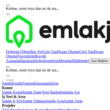
Kelime, semt veya ilan no ile ara...
Değerini Öğren
İlan Ver
Giriş Yap
Hesap Oluştur
Giriş Yap
Hesap
Oluştur
Favorilerim
Kayıtlı
Aramalar
İlanlarım
Değerlemelerim
Mesajlar
Bildirimler
Geri Bildirim
Kelime, semt veya ilan no ile ara...
Satılık
Kiralık
Yatırım
Danışmanlar
Sat
Konut
Satılık Konut
Satılık Daire
Yeni İlanlar
Haritada Ara
İş Yeri & Arsa
Satılık İş Yeri
Satılık Dükkan
Satılık Arsa
Satılık Tarla
Projeler
Tüm Projeler
Ankara Konut Projeleri
Yeni Projeler