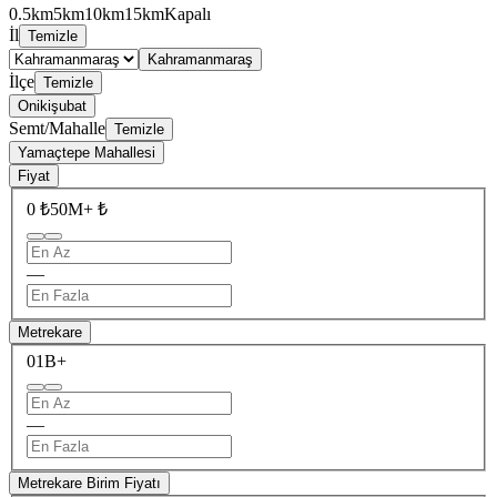
0.5km
5km
10km
15km
Kapalı
İl
Temizle
Kahramanmaraş
İlçe
Temizle
Onikişubat
Semt/Mahalle
Temizle
Yamaçtepe Mahallesi
Fiyat
0 ₺
50M+ ₺
—
Metrekare
0
1B+
—
Metrekare Birim Fiyatı