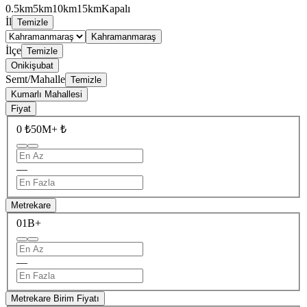
0.5km
5km
10km
15km
Kapalı
İl
Temizle
Kahramanmaraş
İlçe
Temizle
Onikişubat
Semt/Mahalle
Temizle
Kumarlı Mahallesi
Fiyat
0 ₺
50M+ ₺
—
Metrekare
0
1B+
—
Metrekare Birim Fiyatı