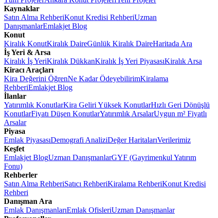
Kaynaklar
Satın Alma Rehberi
Konut Kredisi Rehberi
Uzman
Danışmanlar
Emlakjet Blog
Konut
Kiralık Konut
Kiralık Daire
Günlük Kiralık Daire
Haritada Ara
İş Yeri & Arsa
Kiralık İş Yeri
Kiralık Dükkan
Kiralık İş Yeri Piyasası
Kiralık Arsa
Kiracı Araçları
Kira Değerini Öğren
Ne Kadar Ödeyebilirim
Kiralama
Rehberi
Emlakjet Blog
İlanlar
Yatırımlık Konutlar
Kira Geliri Yüksek Konutlar
Hızlı Geri Dönüşlü
Konutlar
Fiyatı Düşen Konutlar
Yatırımlık Arsalar
Uygun m² Fiyatlı
Arsalar
Piyasa
Emlak Piyasası
Demografi Analizi
Değer Haritaları
Verilerimiz
Keşfet
Emlakjet Blog
Uzman Danışmanlar
GYF (Gayrimenkul Yatırım
Fonu)
Rehberler
Satın Alma Rehberi
Satıcı Rehberi
Kiralama Rehberi
Konut Kredisi
Rehberi
Danışman Ara
Emlak Danışmanları
Emlak Ofisleri
Uzman Danışmanlar