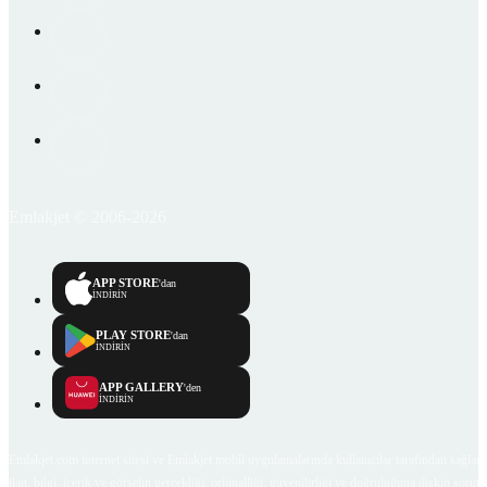
Emlakjet © 2006-2026
APP STORE
'dan
İNDİRİN
PLAY STORE
'dan
İNDİRİN
APP GALLERY
'den
İNDİRİN
Emlakjet.com internet sitesi ve Emlakjet mobil uygulamalarında kullanıcılar tarafından sağlana
ilan, bilgi, içerik ve görselin gerçekliği, orijinalliği, güvenilirliği ve doğruluğuna ilişkin soru