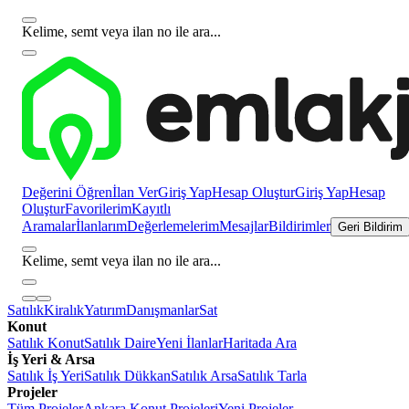
Kelime, semt veya ilan no ile ara...
Değerini Öğren
İlan Ver
Giriş Yap
Hesap Oluştur
Giriş Yap
Hesap
Oluştur
Favorilerim
Kayıtlı
Aramalar
İlanlarım
Değerlemelerim
Mesajlar
Bildirimler
Geri Bildirim
Kelime, semt veya ilan no ile ara...
Satılık
Kiralık
Yatırım
Danışmanlar
Sat
Konut
Satılık Konut
Satılık Daire
Yeni İlanlar
Haritada Ara
İş Yeri & Arsa
Satılık İş Yeri
Satılık Dükkan
Satılık Arsa
Satılık Tarla
Projeler
Tüm Projeler
Ankara Konut Projeleri
Yeni Projeler