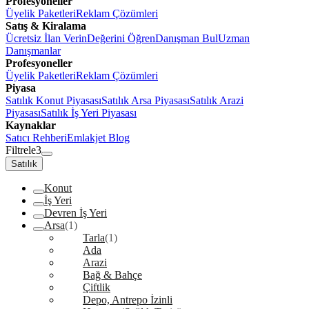
Profesyoneller
Üyelik Paketleri
Reklam Çözümleri
Satış & Kiralama
Ücretsiz İlan Verin
Değerini Öğren
Danışman Bul
Uzman
Danışmanlar
Profesyoneller
Üyelik Paketleri
Reklam Çözümleri
Piyasa
Satılık Konut Piyasası
Satılık Arsa Piyasası
Satılık Arazi
Piyasası
Satılık İş Yeri Piyasası
Kaynaklar
Satıcı Rehberi
Emlakjet Blog
Filtrele
3
Satılık
Konut
İş Yeri
Devren İş Yeri
Arsa
(1)
Tarla
(1)
Ada
Arazi
Bağ & Bahçe
Çiftlik
Depo, Antrepo İzinli