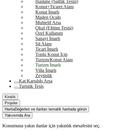
Hastane (Sağlık Tesisi)
Konut+Ticaret Alanı
Konut İmarlı
Maden Ocağı
Muhtelif Arsa
Okul (Eğitim Tesisi)
Özel Kullanım
Sanayi İmarlı
Sit Alanı
Ticari İmarlı
Toplu Konut İçin
Turizm/Konut Alanı
Turizm İmarlı
Villa İmarlı
Zeytinlik
Kat Karşılığı Arsa
Turistik Tesis
Kiralık
Projeler
Harita
Değerleri ve ilanları tematik haritada görün
Yakınımda Ara
Konumuna yakın ilanlar için yakınlık mesafesini seç.