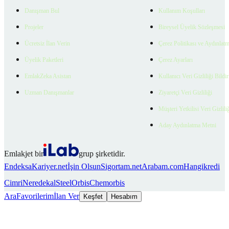
Danışman Bul
Kullanım Koşulları
Projeler
Bireysel Üyelik Sözleşmesi
Ücretsiz İlan Verin
Çerez Politikası ve Aydınlat
Üyelik Paketleri
Çerez Ayarları
EmlakZeka Asistan
Kullanıcı Veri Gizliliği Bildi
Uzman Danışmanlar
Ziyaretçi Veri Gizliliği
Müşteri Yetkilisi Veri Gizlili
Aday Aydınlatma Metni
Emlakjet bir
grup şirketidir.
Endeksa
Kariyer.net
İşin Olsun
Sigortam.net
Arabam.com
Hangikredi
Cimri
Neredekal
SteelOrbis
Chemorbis
Ara
Favorilerim
İlan Ver
Keşfet
Hesabım