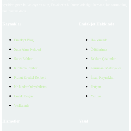
içerikleri giren kullanıcıya ait olup, Emlakjet'in bu hususlarla ilgili herhangi bir sorumluluğu
bulunmamaktadır.
Kaynaklar
Emlakjet Hakkında
Emlakjet Blog
Hakkımızda
Satın Alma Rehberi
Ödüllerimiz
Satıcı Rehberi
Reklam Çözümleri
Kiralama Rehberi
Kurumsal Materyaller
Konut Kredisi Rehberi
İnsan Kaynakları
Ne Kadar Ödeyebilirim
İletişim
Emlak Değeri
Yardım
Verilerimiz
Hizmetler
Yasal