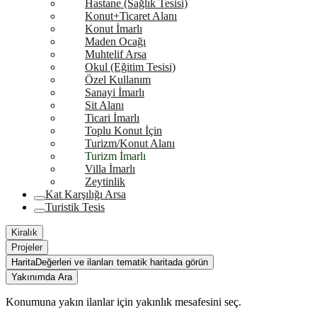
Hastane (Sağlık Tesisi)
Konut+Ticaret Alanı
Konut İmarlı
Maden Ocağı
Muhtelif Arsa
Okul (Eğitim Tesisi)
Özel Kullanım
Sanayi İmarlı
Sit Alanı
Ticari İmarlı
Toplu Konut İçin
Turizm/Konut Alanı
Turizm İmarlı
Villa İmarlı
Zeytinlik
Kat Karşılığı Arsa
Turistik Tesis
Kiralık
Projeler
Harita
Değerleri ve ilanları tematik haritada görün
Yakınımda Ara
Konumuna yakın ilanlar için yakınlık mesafesini seç.