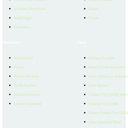
Ne Kadar Ödeyebilirim
İletişim
Emlak Değeri
Yardım
Verilerimiz
Hizmetler
Yasal
Danışman Bul
Kullanım Koşulları
Projeler
Bireysel Üyelik Sözleşmesi
Ücretsiz İlan Verin
Çerez Politikası ve Aydınlat
Üyelik Paketleri
Çerez Ayarları
EmlakZeka Asistan
Kullanıcı Veri Gizliliği Bildi
Uzman Danışmanlar
Ziyaretçi Veri Gizliliği
Müşteri Yetkilisi Veri Gizlili
Aday Aydınlatma Metni