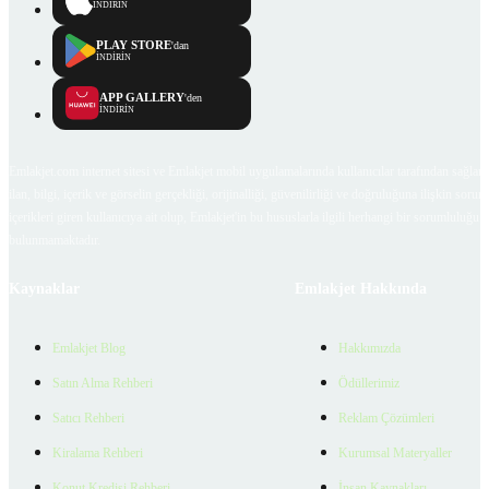
İNDİRİN
PLAY STORE
'dan
İNDİRİN
APP GALLERY
'den
İNDİRİN
Emlakjet.com internet sitesi ve Emlakjet mobil uygulamalarında kullanıcılar tarafından sağlana
ilan, bilgi, içerik ve görselin gerçekliği, orijinalliği, güvenilirliği ve doğruluğuna ilişkin soru
içerikleri giren kullanıcıya ait olup, Emlakjet'in bu hususlarla ilgili herhangi bir sorumluluğu
bulunmamaktadır.
Kaynaklar
Emlakjet Hakkında
Emlakjet Blog
Hakkımızda
Satın Alma Rehberi
Ödüllerimiz
Satıcı Rehberi
Reklam Çözümleri
Kiralama Rehberi
Kurumsal Materyaller
Konut Kredisi Rehberi
İnsan Kaynakları