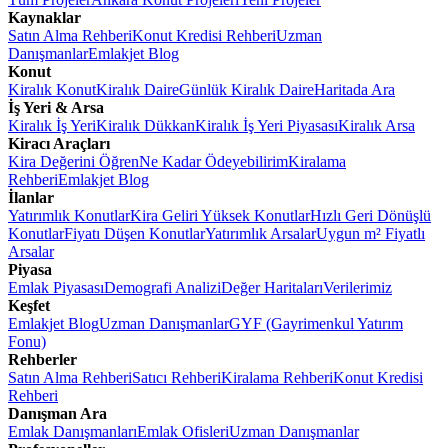
Kaynaklar
Satın Alma Rehberi
Konut Kredisi Rehberi
Uzman
Danışmanlar
Emlakjet Blog
Konut
Kiralık Konut
Kiralık Daire
Günlük Kiralık Daire
Haritada Ara
İş Yeri & Arsa
Kiralık İş Yeri
Kiralık Dükkan
Kiralık İş Yeri Piyasası
Kiralık Arsa
Kiracı Araçları
Kira Değerini Öğren
Ne Kadar Ödeyebilirim
Kiralama
Rehberi
Emlakjet Blog
İlanlar
Yatırımlık Konutlar
Kira Geliri Yüksek Konutlar
Hızlı Geri Dönüşlü
Konutlar
Fiyatı Düşen Konutlar
Yatırımlık Arsalar
Uygun m² Fiyatlı
Arsalar
Piyasa
Emlak Piyasası
Demografi Analizi
Değer Haritaları
Verilerimiz
Keşfet
Emlakjet Blog
Uzman Danışmanlar
GYF (Gayrimenkul Yatırım
Fonu)
Rehberler
Satın Alma Rehberi
Satıcı Rehberi
Kiralama Rehberi
Konut Kredisi
Rehberi
Danışman Ara
Emlak Danışmanları
Emlak Ofisleri
Uzman Danışmanlar