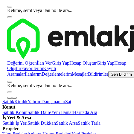
Kelime, semt veya ilan no ile ara...
Değerini Öğren
İlan Ver
Giriş Yap
Hesap Oluştur
Giriş Yap
Hesap
Oluştur
Favorilerim
Kayıtlı
Aramalar
İlanlarım
Değerlemelerim
Mesajlar
Bildirimler
Geri Bildirim
Kelime, semt veya ilan no ile ara...
Satılık
Kiralık
Yatırım
Danışmanlar
Sat
Konut
Satılık Konut
Satılık Daire
Yeni İlanlar
Haritada Ara
İş Yeri & Arsa
Satılık İş Yeri
Satılık Dükkan
Satılık Arsa
Satılık Tarla
Projeler
Tüm Projeler
Ankara Konut Projeleri
Yeni Projeler