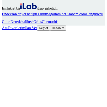
Emlakjet bir
grup şirketidir.
Endeksa
Kariyer.net
İşin Olsun
Sigortam.net
Arabam.com
Hangikredi
Cimri
Neredekal
SteelOrbis
Chemorbis
Ara
Favorilerim
İlan Ver
Keşfet
Hesabım