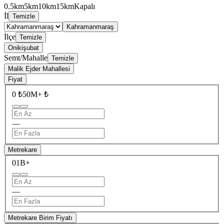
0.5km
5km
10km
15km
Kapalı
İl
Temizle
Kahramanmaraş
İlçe
Temizle
Onikişubat
Semt/Mahalle
Temizle
Malik Ejder Mahallesi
Fiyat
0 ₺
50M+ ₺
—
Metrekare
0
1B+
—
Metrekare Birim Fiyatı