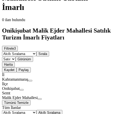
İmarlı
0
ilan bulundu
Onikişubat Malik Ejder Mahallesi Satılık
Turizm İmarlı Fiyatları
Filtrele
3
Sırala
Görünüm
Harita
Kaydet
Paylaş
İl
Kahramanmaraş
İlçe
Onikişubat
Semt
Malik Ejder Mahallesi
Tümünü Temizle
Tüm İlanlar
Akıllı Sıralama