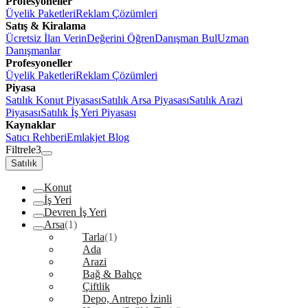
Profesyoneller
Üyelik Paketleri
Reklam Çözümleri
Satış & Kiralama
Ücretsiz İlan Verin
Değerini Öğren
Danışman Bul
Uzman
Danışmanlar
Profesyoneller
Üyelik Paketleri
Reklam Çözümleri
Piyasa
Satılık Konut Piyasası
Satılık Arsa Piyasası
Satılık Arazi
Piyasası
Satılık İş Yeri Piyasası
Kaynaklar
Satıcı Rehberi
Emlakjet Blog
Filtrele
3
Satılık
Konut
İş Yeri
Devren İş Yeri
Arsa
(1)
Tarla
(1)
Ada
Arazi
Bağ & Bahçe
Çiftlik
Depo, Antrepo İzinli