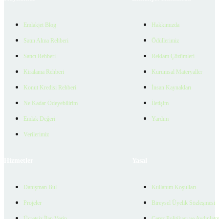
Emlakjet Blog
Hakkımızda
Satın Alma Rehberi
Ödüllerimiz
Satıcı Rehberi
Reklam Çözümleri
Kiralama Rehberi
Kurumsal Materyaller
Konut Kredisi Rehberi
İnsan Kaynakları
Ne Kadar Ödeyebilirim
İletişim
Emlak Değeri
Yardım
Verilerimiz
Hizmetler
Yasal
Danışman Bul
Kullanım Koşulları
Projeler
Bireysel Üyelik Sözleşmesi
Ücretsiz İlan Verin
Çerez Politikası ve Aydınlat