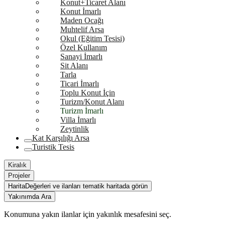
Konut+Ticaret Alanı
Konut İmarlı
Maden Ocağı
Muhtelif Arsa
Okul (Eğitim Tesisi)
Özel Kullanım
Sanayi İmarlı
Sit Alanı
Tarla
Ticari İmarlı
Toplu Konut İçin
Turizm/Konut Alanı
Turizm İmarlı
Villa İmarlı
Zeytinlik
Kat Karşılığı Arsa
Turistik Tesis
Kiralık
Projeler
Harita
Değerleri ve ilanları tematik haritada görün
Yakınımda Ara
Konumuna yakın ilanlar için yakınlık mesafesini seç.