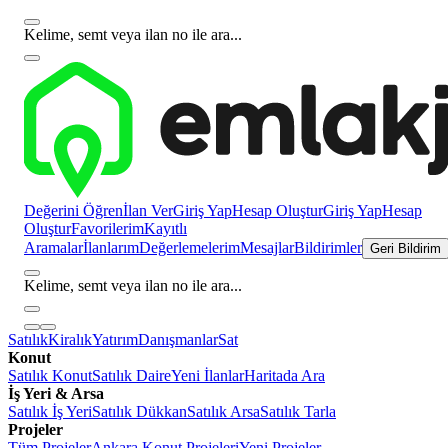
Kelime, semt veya ilan no ile ara...
Değerini Öğren
İlan Ver
Giriş Yap
Hesap Oluştur
Giriş Yap
Hesap
Oluştur
Favorilerim
Kayıtlı
Aramalar
İlanlarım
Değerlemelerim
Mesajlar
Bildirimler
Geri Bildirim
Kelime, semt veya ilan no ile ara...
Satılık
Kiralık
Yatırım
Danışmanlar
Sat
Konut
Satılık Konut
Satılık Daire
Yeni İlanlar
Haritada Ara
İş Yeri & Arsa
Satılık İş Yeri
Satılık Dükkan
Satılık Arsa
Satılık Tarla
Projeler
Tüm Projeler
Ankara Konut Projeleri
Yeni Projeler