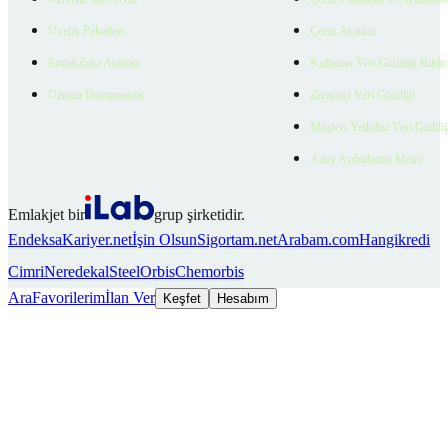
Üyelik Paketleri
Çerez Ayarları
EmlakZeka Asistan
Kullanıcı Veri Gizliliği Bildi
Uzman Danışmanlar
Ziyaretçi Veri Gizliliği
Müşteri Yetkilisi Veri Gizlili
Aday Aydınlatma Metni
Emlakjet bir
grup şirketidir.
Endeksa
Kariyer.net
İşin Olsun
Sigortam.net
Arabam.com
Hangikredi
Cimri
Neredekal
SteelOrbis
Chemorbis
Ara
Favorilerim
İlan Ver
Keşfet
Hesabım