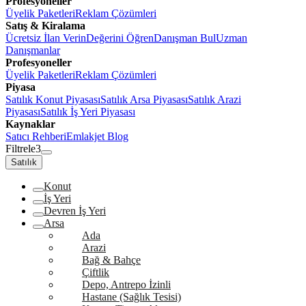
Profesyoneller
Üyelik Paketleri
Reklam Çözümleri
Satış & Kiralama
Ücretsiz İlan Verin
Değerini Öğren
Danışman Bul
Uzman
Danışmanlar
Profesyoneller
Üyelik Paketleri
Reklam Çözümleri
Piyasa
Satılık Konut Piyasası
Satılık Arsa Piyasası
Satılık Arazi
Piyasası
Satılık İş Yeri Piyasası
Kaynaklar
Satıcı Rehberi
Emlakjet Blog
Filtrele
3
Satılık
Konut
İş Yeri
Devren İş Yeri
Arsa
Ada
Arazi
Bağ & Bahçe
Çiftlik
Depo, Antrepo İzinli
Hastane (Sağlık Tesisi)