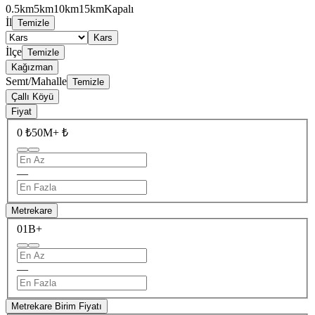
0.5km
5km
10km
15km
Kapalı
İl
Temizle
Kars
İlçe
Temizle
Kağızman
Semt/Mahalle
Temizle
Çallı Köyü
Fiyat
0 ₺
50M+ ₺
—
Metrekare
0
1B+
—
Metrekare Birim Fiyatı