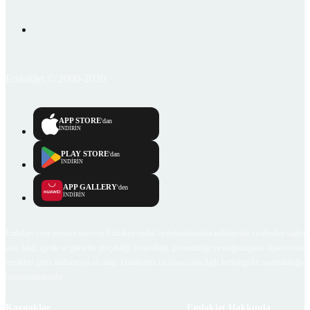
Emlakjet © 2006-2026
APP STORE
'dan
İNDİRİN
PLAY STORE
'dan
İNDİRİN
APP GALLERY
'den
İNDİRİN
Emlakjet.com internet sitesi ve Emlakjet mobil uygulamalarında kullanıcılar tarafından sağlana
ilan, bilgi, içerik ve görselin gerçekliği, orijinalliği, güvenilirliği ve doğruluğuna ilişkin soru
içerikleri giren kullanıcıya ait olup, Emlakjet'in bu hususlarla ilgili herhangi bir sorumluluğu
bulunmamaktadır.
Kaynaklar
Emlakjet Hakkında