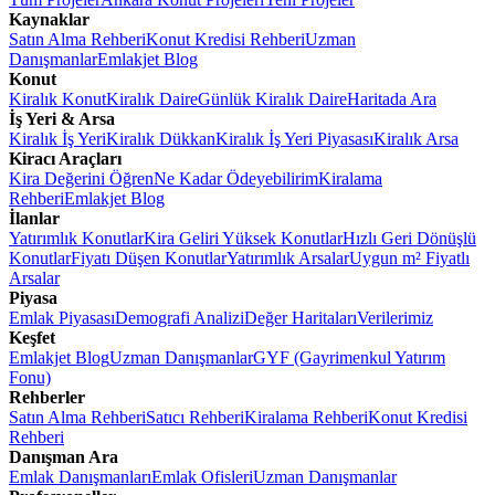
Kaynaklar
Satın Alma Rehberi
Konut Kredisi Rehberi
Uzman
Danışmanlar
Emlakjet Blog
Konut
Kiralık Konut
Kiralık Daire
Günlük Kiralık Daire
Haritada Ara
İş Yeri & Arsa
Kiralık İş Yeri
Kiralık Dükkan
Kiralık İş Yeri Piyasası
Kiralık Arsa
Kiracı Araçları
Kira Değerini Öğren
Ne Kadar Ödeyebilirim
Kiralama
Rehberi
Emlakjet Blog
İlanlar
Yatırımlık Konutlar
Kira Geliri Yüksek Konutlar
Hızlı Geri Dönüşlü
Konutlar
Fiyatı Düşen Konutlar
Yatırımlık Arsalar
Uygun m² Fiyatlı
Arsalar
Piyasa
Emlak Piyasası
Demografi Analizi
Değer Haritaları
Verilerimiz
Keşfet
Emlakjet Blog
Uzman Danışmanlar
GYF (Gayrimenkul Yatırım
Fonu)
Rehberler
Satın Alma Rehberi
Satıcı Rehberi
Kiralama Rehberi
Konut Kredisi
Rehberi
Danışman Ara
Emlak Danışmanları
Emlak Ofisleri
Uzman Danışmanlar