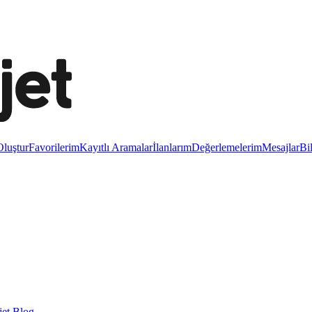
luştur
Favorilerim
Kayıtlı Aramalar
İlanlarım
Değerlemelerim
Mesajlar
Bi
et Blog