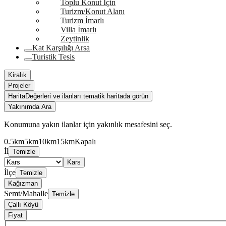
Toplu Konut İçin
Turizm/Konut Alanı
Turizm İmarlı
Villa İmarlı
Zeytinlik
Kat Karşılığı Arsa
Turistik Tesis
Kiralık
Projeler
Harita
Değerleri ve ilanları tematik haritada görün
Yakınımda Ara
Konumuna yakın ilanlar için yakınlık mesafesini seç.
0.5km
5km
10km
15km
Kapalı
İl
Temizle
Kars
İlçe
Temizle
Kağızman
Semt/Mahalle
Temizle
Çallı Köyü
Fiyat