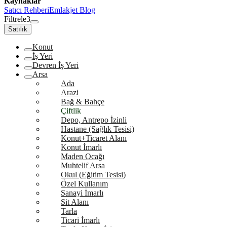
Kaynaklar
Satıcı Rehberi
Emlakjet Blog
Filtrele
3
Satılık
Konut
İş Yeri
Devren İş Yeri
Arsa
Ada
Arazi
Bağ & Bahçe
Çiftlik
Depo, Antrepo İzinli
Hastane (Sağlık Tesisi)
Konut+Ticaret Alanı
Konut İmarlı
Maden Ocağı
Muhtelif Arsa
Okul (Eğitim Tesisi)
Özel Kullanım
Sanayi İmarlı
Sit Alanı
Tarla
Ticari İmarlı