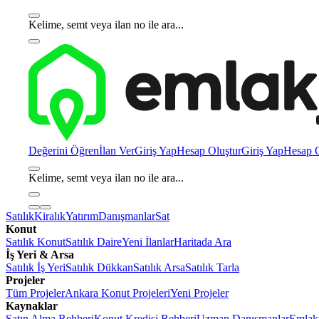
Kelime, semt veya ilan no ile ara...
Değerini Öğren
İlan Ver
Giriş Yap
Hesap Oluştur
Giriş Yap
Hesap O
Kelime, semt veya ilan no ile ara...
Satılık
Kiralık
Yatırım
Danışmanlar
Sat
Konut
Satılık Konut
Satılık Daire
Yeni İlanlar
Haritada Ara
İş Yeri & Arsa
Satılık İş Yeri
Satılık Dükkan
Satılık Arsa
Satılık Tarla
Projeler
Tüm Projeler
Ankara Konut Projeleri
Yeni Projeler
Kaynaklar
Satın Alma Rehberi
Konut Kredisi Rehberi
Uzman Danışmanlar
Emlakj