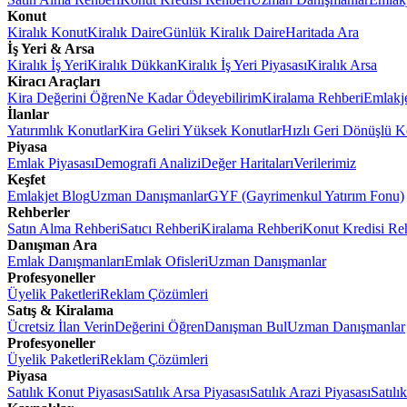
Konut
Kiralık Konut
Kiralık Daire
Günlük Kiralık Daire
Haritada Ara
İş Yeri & Arsa
Kiralık İş Yeri
Kiralık Dükkan
Kiralık İş Yeri Piyasası
Kiralık Arsa
Kiracı Araçları
Kira Değerini Öğren
Ne Kadar Ödeyebilirim
Kiralama Rehberi
Emlakj
İlanlar
Yatırımlık Konutlar
Kira Geliri Yüksek Konutlar
Hızlı Geri Dönüşlü K
Piyasa
Emlak Piyasası
Demografi Analizi
Değer Haritaları
Verilerimiz
Keşfet
Emlakjet Blog
Uzman Danışmanlar
GYF (Gayrimenkul Yatırım Fonu)
Rehberler
Satın Alma Rehberi
Satıcı Rehberi
Kiralama Rehberi
Konut Kredisi Re
Danışman Ara
Emlak Danışmanları
Emlak Ofisleri
Uzman Danışmanlar
Profesyoneller
Üyelik Paketleri
Reklam Çözümleri
Satış & Kiralama
Ücretsiz İlan Verin
Değerini Öğren
Danışman Bul
Uzman Danışmanlar
Profesyoneller
Üyelik Paketleri
Reklam Çözümleri
Piyasa
Satılık Konut Piyasası
Satılık Arsa Piyasası
Satılık Arazi Piyasası
Satılı