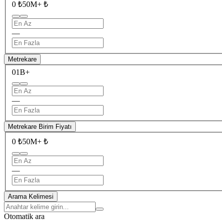
0 ₺
50M+ ₺
—
Metrekare
0
1B+
—
Metrekare Birim Fiyatı
0 ₺
50M+ ₺
—
Arama Kelimesi
Otomatik ara