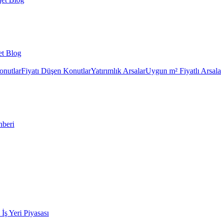
et Blog
onutlar
Fiyatı Düşen Konutlar
Yatırımlık Arsalar
Uygun m² Fiyatlı Arsala
hberi
k İş Yeri Piyasası