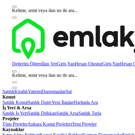
Kelime, semt veya ilan no ile ara...
Değerini Öğren
İlan Ver
Giriş Yap
Hesap Oluştur
Giriş Yap
Hesap O
Kelime, semt veya ilan no ile ara...
Satılık
Kiralık
Yatırım
Danışmanlar
Sat
Konut
Satılık Konut
Satılık Daire
Yeni İlanlar
Haritada Ara
İş Yeri & Arsa
Satılık İş Yeri
Satılık Dükkan
Satılık Arsa
Satılık Tarla
Projeler
Tüm Projeler
Ankara Konut Projeleri
Yeni Projeler
Kaynaklar
Satın Alma Rehberi
Konut Kredisi Rehberi
Uzman Danışmanlar
Emlakj