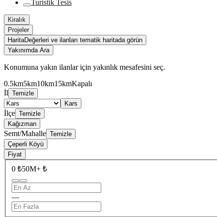
Turistik Tesis
Kiralık
Projeler
Harita
Değerleri ve ilanları tematik haritada görün
Yakınımda Ara
Konumuna yakın ilanlar için yakınlık mesafesini seç.
0.5km
5km
10km
15km
Kapalı
İl
Temizle
Kars
İlçe
Temizle
Kağızman
Semt/Mahalle
Temizle
Çeperli Köyü
Fiyat
0 ₺
50M+ ₺
—