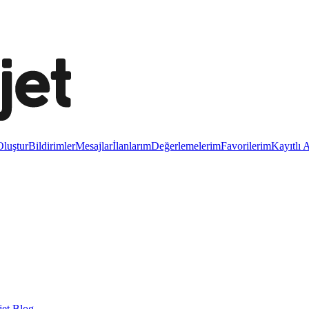
luştur
Bildirimler
Mesajlar
İlanlarım
Değerlemelerim
Favorilerim
Kayıtlı 
et Blog