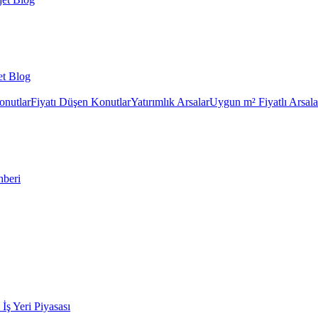
et Blog
onutlar
Fiyatı Düşen Konutlar
Yatırımlık Arsalar
Uygun m² Fiyatlı Arsala
hberi
k İş Yeri Piyasası