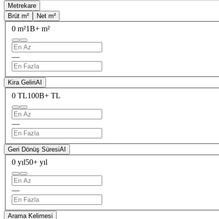
Metrekare
Brüt m²
Net m²
0 m²
1B+ m²
—
Kira Geliri
AI
0 TL
100B+ TL
—
Geri Dönüş Süresi
AI
0 yıl
50+ yıl
—
Arama Kelimesi