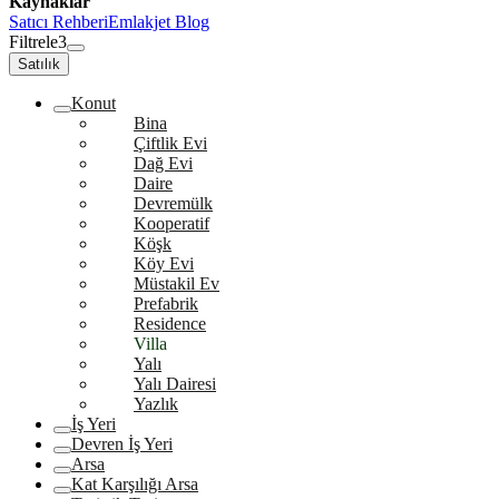
Kaynaklar
Satıcı Rehberi
Emlakjet Blog
Filtrele
3
Satılık
Konut
Bina
Çiftlik Evi
Dağ Evi
Daire
Devremülk
Kooperatif
Köşk
Köy Evi
Müstakil Ev
Prefabrik
Residence
Villa
Yalı
Yalı Dairesi
Yazlık
İş Yeri
Devren İş Yeri
Arsa
Kat Karşılığı Arsa