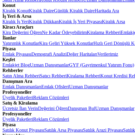
Konut
Kiralık Konut
Kiralık Daire
Günlük Kiralık Daire
Haritada Ara
İş Yeri & Arsa
Kiralık İş Yeri
Kiralık Dükkan
Kiralık İş Yeri Piyasası
Kiralık Arsa
Kiracı Araçları
Kira Değerini Öğren
Ne Kadar Ödeyebilirim
Kiralama Rehberi
Emlakj
İlanlar
Yatırımlık Konutlar
Kira Geliri Yüksek Konutlar
Hızlı Geri Dönüşlü K
Piyasa
Emlak Piyasası
Demografi Analizi
Değer Haritaları
Verilerimiz
Keşfet
Emlakjet Blog
Uzman Danışmanlar
GYF (Gayrimenkul Yatırım Fonu)
Rehberler
Satın Alma Rehberi
Satıcı Rehberi
Kiralama Rehberi
Konut Kredisi Re
Danışman Ara
Emlak Danışmanları
Emlak Ofisleri
Uzman Danışmanlar
Profesyoneller
Üyelik Paketleri
Reklam Çözümleri
Satış & Kiralama
Ücretsiz İlan Verin
Değerini Öğren
Danışman Bul
Uzman Danışmanlar
Profesyoneller
Üyelik Paketleri
Reklam Çözümleri
Piyasa
Satılık Konut Piyasası
Satılık Arsa Piyasası
Satılık Arazi Piyasası
Satılı