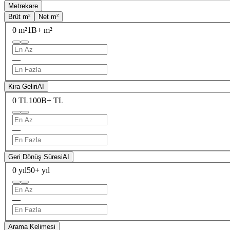
Metrekare
Brüt m²
Net m²
0 m²
1B+ m²
—
Kira Geliri
AI
0 TL
100B+ TL
—
Geri Dönüş Süresi
AI
0 yıl
50+ yıl
—
Arama Kelimesi