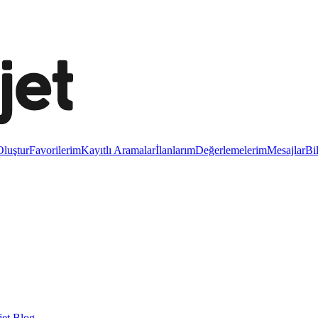
luştur
Favorilerim
Kayıtlı Aramalar
İlanlarım
Değerlemelerim
Mesajlar
Bi
et Blog