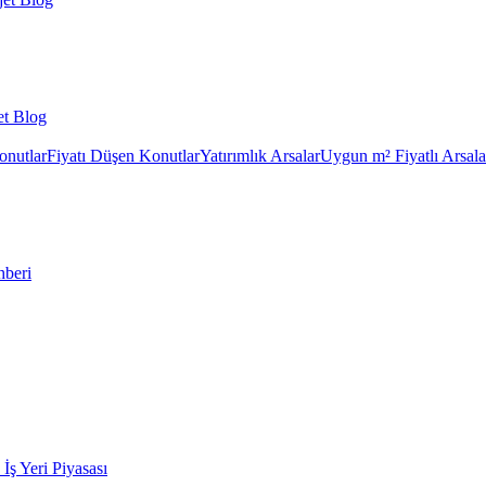
et Blog
onutlar
Fiyatı Düşen Konutlar
Yatırımlık Arsalar
Uygun m² Fiyatlı Arsala
hberi
k İş Yeri Piyasası