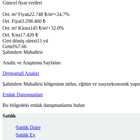
Güncel fiyat verileri
Ort. m² Fiyatı
22.748 ₺/m²
+
24.7
%
Ort. Fiyat
3.298.460 ₺
Ort. m² Kirası
145 ₺/m²
+
32.0
%
Ort. Kira
17.420 ₺
Geri dönüş süresi
13 yıl
Getiri
%7.66
Şahindere Mahallesi
Analiz ve Araştırma Sayfaları
Demografi Analizi
Şahindere Mahallesi bölgesinin nüfus, eğitim ve sosyoekonomik yapıs
Emlak Danışmanları
Bu bölgedeki emlak danışmanlarını bulun
Satılık
Satılık Daire
Satılık Ev