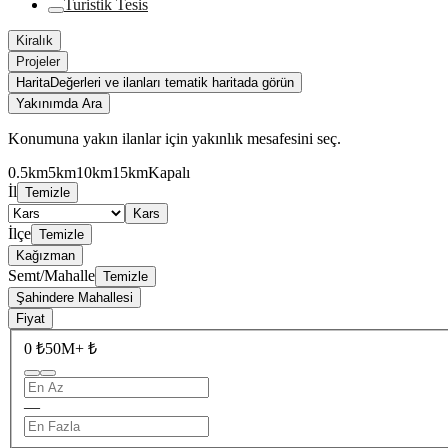
Turistik Tesis
Kiralık
Projeler
Harita
Değerleri ve ilanları tematik haritada görün
Yakınımda Ara
Konumuna yakın ilanlar için yakınlık mesafesini seç.
0.5km
5km
10km
15km
Kapalı
İl
Temizle
Kars
İlçe
Temizle
Kağızman
Semt/Mahalle
Temizle
Şahindere Mahallesi
Fiyat
0 ₺
50M+ ₺
—