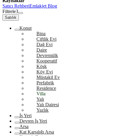
Kaynaklar
Satıcı Rehberi
Emlakjet Blog
Filtrele
3
Satılık
Konut
Bina
Çiftlik Evi
Dağ Evi
Daire
Devremülk
Kooperatif
Köşk
Köy Evi
Müstakil Ev
Prefabrik
Residence
Villa
Yalı
Yalı Dairesi
Yazlık
İş Yeri
Devren İş Yeri
Arsa
Kat Karşılığı Arsa