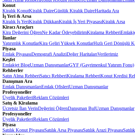
Konut
Kiralık Konut
Kiralık Daire
Günlük Kiralık Daire
Haritada Ara
İş Yeri & Arsa
Kiralık İş Yeri
Kiralık Dükkan
Kiralık İş Yeri Piyasası
Kiralık Arsa
Kiracı Araçları
Kira Değerini Öğren
Ne Kadar Ödeyebilirim
Kiralama Rehberi
Emlakj
İlanlar
Yatırımlık Konutlar
Kira Geliri Yüksek Konutlar
Hızlı Geri Dönüşlü K
Piyasa
Emlak Piyasası
Demografi Analizi
Değer Haritaları
Verilerimiz
Keşfet
Emlakjet Blog
Uzman Danışmanlar
GYF (Gayrimenkul Yatırım Fonu)
Rehberler
Satın Alma Rehberi
Satıcı Rehberi
Kiralama Rehberi
Konut Kredisi Re
Danışman Ara
Emlak Danışmanları
Emlak Ofisleri
Uzman Danışmanlar
Profesyoneller
Üyelik Paketleri
Reklam Çözümleri
Satış & Kiralama
Ücretsiz İlan Verin
Değerini Öğren
Danışman Bul
Uzman Danışmanlar
Profesyoneller
Üyelik Paketleri
Reklam Çözümleri
Piyasa
Satılık Konut Piyasası
Satılık Arsa Piyasası
Satılık Arazi Piyasası
Satılı