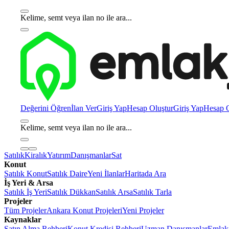
Kelime, semt veya ilan no ile ara...
Değerini Öğren
İlan Ver
Giriş Yap
Hesap Oluştur
Giriş Yap
Hesap O
Kelime, semt veya ilan no ile ara...
Satılık
Kiralık
Yatırım
Danışmanlar
Sat
Konut
Satılık Konut
Satılık Daire
Yeni İlanlar
Haritada Ara
İş Yeri & Arsa
Satılık İş Yeri
Satılık Dükkan
Satılık Arsa
Satılık Tarla
Projeler
Tüm Projeler
Ankara Konut Projeleri
Yeni Projeler
Kaynaklar
Satın Alma Rehberi
Konut Kredisi Rehberi
Uzman Danışmanlar
Emlakj