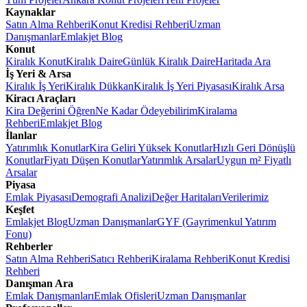
Kaynaklar
Satın Alma Rehberi
Konut Kredisi Rehberi
Uzman
Danışmanlar
Emlakjet Blog
Konut
Kiralık Konut
Kiralık Daire
Günlük Kiralık Daire
Haritada Ara
İş Yeri & Arsa
Kiralık İş Yeri
Kiralık Dükkan
Kiralık İş Yeri Piyasası
Kiralık Arsa
Kiracı Araçları
Kira Değerini Öğren
Ne Kadar Ödeyebilirim
Kiralama
Rehberi
Emlakjet Blog
İlanlar
Yatırımlık Konutlar
Kira Geliri Yüksek Konutlar
Hızlı Geri Dönüşlü
Konutlar
Fiyatı Düşen Konutlar
Yatırımlık Arsalar
Uygun m² Fiyatlı
Arsalar
Piyasa
Emlak Piyasası
Demografi Analizi
Değer Haritaları
Verilerimiz
Keşfet
Emlakjet Blog
Uzman Danışmanlar
GYF (Gayrimenkul Yatırım
Fonu)
Rehberler
Satın Alma Rehberi
Satıcı Rehberi
Kiralama Rehberi
Konut Kredisi
Rehberi
Danışman Ara
Emlak Danışmanları
Emlak Ofisleri
Uzman Danışmanlar