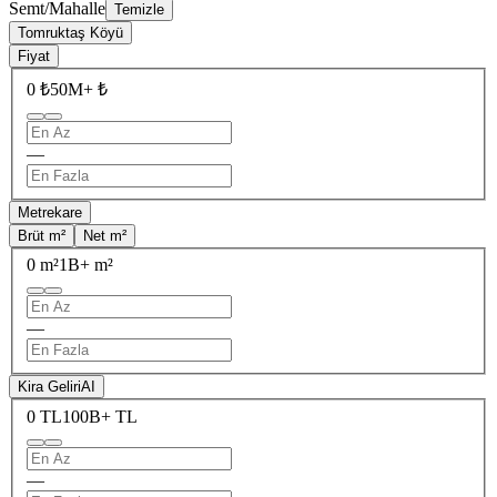
Semt/Mahalle
Temizle
Tomruktaş Köyü
Fiyat
0 ₺
50M+ ₺
—
Metrekare
Brüt m²
Net m²
0 m²
1B+ m²
—
Kira Geliri
AI
0 TL
100B+ TL
—