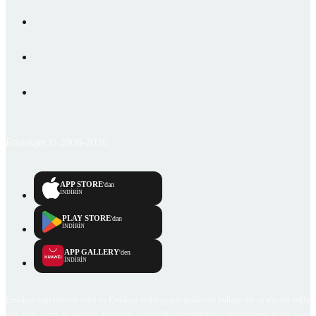
Emlakjet © 2006-2026
APP STORE
'dan
İNDİRİN
PLAY STORE
'dan
İNDİRİN
APP GALLERY
'den
İNDİRİN
Emlakjet.com internet sitesi ve Emlakjet mobil uygulamalarında kullanıcılar tarafından sağlana
ilan, bilgi, içerik ve görselin gerçekliği, orijinalliği, güvenilirliği ve doğruluğuna ilişkin soru