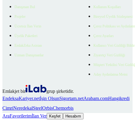
Danışman Bul
Kullanım Koşulları
Projeler
Bireysel Üyelik Sözleşmesi
Ücretsiz İlan Verin
Çerez Politikası ve Aydınlat
Üyelik Paketleri
Çerez Ayarları
EmlakZeka Asistan
Kullanıcı Veri Gizliliği Bildi
Uzman Danışmanlar
Ziyaretçi Veri Gizliliği
Müşteri Yetkilisi Veri Gizlili
Aday Aydınlatma Metni
Emlakjet bir
grup şirketidir.
Endeksa
Kariyer.net
İşin Olsun
Sigortam.net
Arabam.com
Hangikredi
Cimri
Neredekal
SteelOrbis
Chemorbis
Ara
Favorilerim
İlan Ver
Keşfet
Hesabım