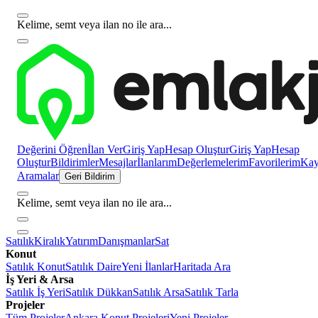
Kelime, semt veya ilan no ile ara...
Değerini Öğren
İlan Ver
Giriş Yap
Hesap Oluştur
Giriş Yap
Hesap
Oluştur
Bildirimler
Mesajlar
İlanlarım
Değerlemelerim
Favorilerim
Kayı
Aramalar
Geri Bildirim
Kelime, semt veya ilan no ile ara...
Satılık
Kiralık
Yatırım
Danışmanlar
Sat
Konut
Satılık Konut
Satılık Daire
Yeni İlanlar
Haritada Ara
İş Yeri & Arsa
Satılık İş Yeri
Satılık Dükkan
Satılık Arsa
Satılık Tarla
Projeler
Tüm Projeler
Ankara Konut Projeleri
Yeni Projeler