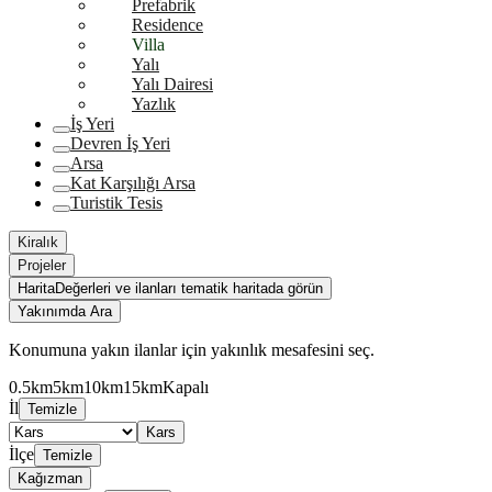
Prefabrik
Residence
Villa
Yalı
Yalı Dairesi
Yazlık
İş Yeri
Devren İş Yeri
Arsa
Kat Karşılığı Arsa
Turistik Tesis
Kiralık
Projeler
Harita
Değerleri ve ilanları tematik haritada görün
Yakınımda Ara
Konumuna yakın ilanlar için yakınlık mesafesini seç.
0.5km
5km
10km
15km
Kapalı
İl
Temizle
Kars
İlçe
Temizle
Kağızman