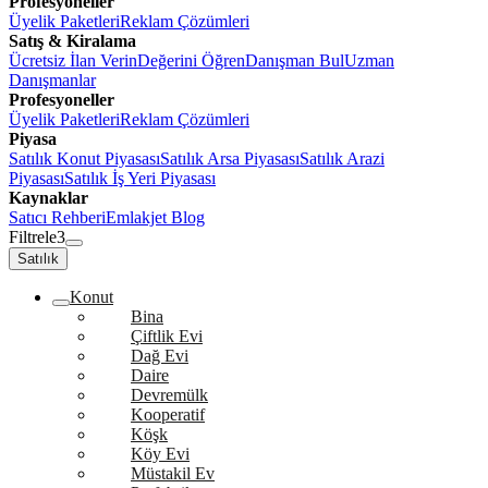
Profesyoneller
Üyelik Paketleri
Reklam Çözümleri
Satış & Kiralama
Ücretsiz İlan Verin
Değerini Öğren
Danışman Bul
Uzman
Danışmanlar
Profesyoneller
Üyelik Paketleri
Reklam Çözümleri
Piyasa
Satılık Konut Piyasası
Satılık Arsa Piyasası
Satılık Arazi
Piyasası
Satılık İş Yeri Piyasası
Kaynaklar
Satıcı Rehberi
Emlakjet Blog
Filtrele
3
Satılık
Konut
Bina
Çiftlik Evi
Dağ Evi
Daire
Devremülk
Kooperatif
Köşk
Köy Evi
Müstakil Ev