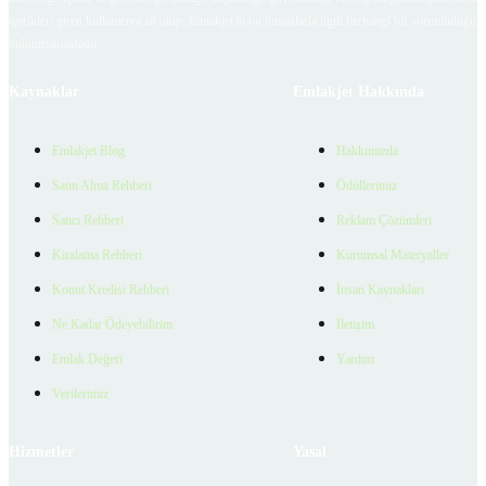
içerikleri giren kullanıcıya ait olup, Emlakjet'in bu hususlarla ilgili herhangi bir sorumluluğu
bulunmamaktadır.
Kaynaklar
Emlakjet Hakkında
Emlakjet Blog
Hakkımızda
Satın Alma Rehberi
Ödüllerimiz
Satıcı Rehberi
Reklam Çözümleri
Kiralama Rehberi
Kurumsal Materyaller
Konut Kredisi Rehberi
İnsan Kaynakları
Ne Kadar Ödeyebilirim
İletişim
Emlak Değeri
Yardım
Verilerimiz
Hizmetler
Yasal