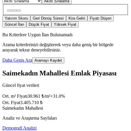
Akıllı Sıralama
Yatırım Skoru
Geri Dönüş Süresi
Kira Geliri
Fiyatı Düşen
Güncel İlan
Düşük Fiyat
Yüksek Fiyat
Bu Kriterlere Uygun İlan Bulunamadı
Arama kriterlerinizi değiştirerek veya daha geniş bir bölgede
arayarak tekrar deneyebilirsiniz.
Daha Geniş Ara
Aramayı Kaydet
Saimekadın Mahallesi Emlak Piyasası
Güncel fiyat verileri
Ort. m² Fiyatı
30.961 ₺/m²
+
31.0
%
Ort. Fiyat
3.405.710 ₺
Saimekadın Mahallesi
Analiz ve Araştırma Sayfaları
Demografi Analizi