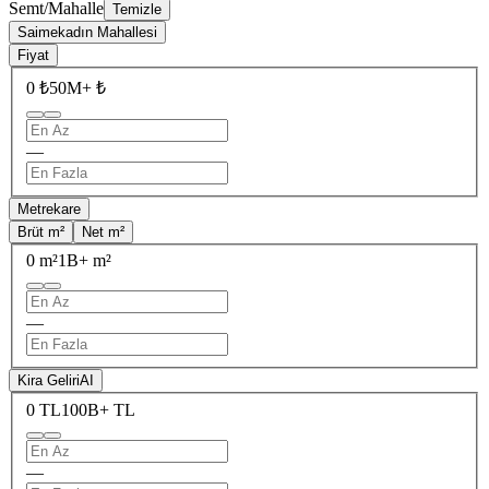
Semt/Mahalle
Temizle
Saimekadın Mahallesi
Fiyat
0 ₺
50M+ ₺
—
Metrekare
Brüt m²
Net m²
0 m²
1B+ m²
—
Kira Geliri
AI
0 TL
100B+ TL
—