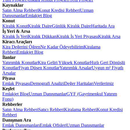
Kaynaklar
Satın Alma Rehberi
Konut Kredisi Rehberi
Uzman
Danışmanlar
Emlakjet Blog
Konut
Kiralık Konut
Kiralık Daire
Günlük Kiralık Daire
Haritada Ara
İş Yeri & Arsa
Kiralık İş Yeri
Kiralık Dükkan
Kiralık İş Yeri Piyasası
Kiralık Arsa
Kiracı Araçları
Kira Değerini Öğren
Ne Kadar Ödeyebilirim
Kiralama
Rehberi
Emlakjet Blog
İlanlar
Yatırımlık Konutlar
Kira Geliri Yüksek Konutlar
Hızlı Geri Dönüşlü
Konutlar
Fiyatı Düşen Konutlar
Yatırımlık Arsalar
Uygun m² Fiyatlı
Arsalar
Piyasa
Emlak Piyasası
Demografi Analizi
Değer Haritaları
Verilerimiz
Keşfet
Emlakjet Blog
Uzman Danışmanlar
GYF (Gayrimenkul Yatırım
Fonu)
Rehberler
Satın Alma Rehberi
Satıcı Rehberi
Kiralama Rehberi
Konut Kredisi
Rehberi
Danışman Ara
Emlak Danışmanları
Emlak Ofisleri
Uzman Danışmanlar