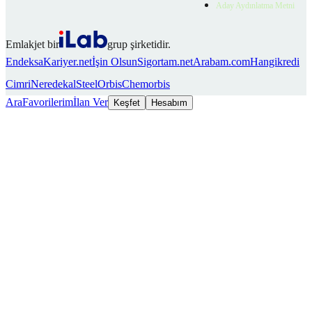
Aday Aydınlatma Metni
Emlakjet bir
grup şirketidir.
Endeksa
Kariyer.net
İşin Olsun
Sigortam.net
Arabam.com
Hangikredi
Cimri
Neredekal
SteelOrbis
Chemorbis
Ara
Favorilerim
İlan Ver
Keşfet
Hesabım