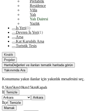
Prefabrik
Residence
Villa
Yalı
Yalı Dairesi
Yazlık
İş Yeri
(1)
Devren İş Yeri
(1)
Arsa
Kat Karşılığı Arsa
Turistik Tesis
Kiralık
Projeler
Harita
Değerleri ve ilanları tematik haritada görün
Yakınımda Ara
Konumuna yakın ilanlar için yakınlık mesafesini seç.
0.5km
5km
10km
15km
Kapalı
İl
Temizle
Ankara
İlçe
Temizle
Mamak