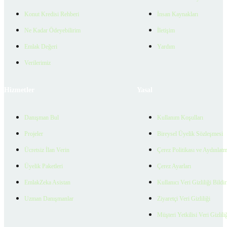
Konut Kredisi Rehberi
İnsan Kaynakları
Ne Kadar Ödeyebilirim
İletişim
Emlak Değeri
Yardım
Verilerimiz
Hizmetler
Yasal
Danışman Bul
Kullanım Koşulları
Projeler
Bireysel Üyelik Sözleşmesi
Ücretsiz İlan Verin
Çerez Politikası ve Aydınlat
Üyelik Paketleri
Çerez Ayarları
EmlakZeka Asistan
Kullanıcı Veri Gizliliği Bildi
Uzman Danışmanlar
Ziyaretçi Veri Gizliliği
Müşteri Yetkilisi Veri Gizlili