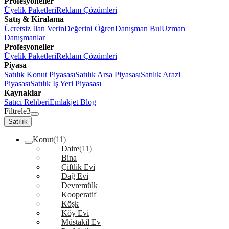
Profesyoneller
Üyelik Paketleri
Reklam Çözümleri
Satış & Kiralama
Ücretsiz İlan Verin
Değerini Öğren
Danışman Bul
Uzman
Danışmanlar
Profesyoneller
Üyelik Paketleri
Reklam Çözümleri
Piyasa
Satılık Konut Piyasası
Satılık Arsa Piyasası
Satılık Arazi
Piyasası
Satılık İş Yeri Piyasası
Kaynaklar
Satıcı Rehberi
Emlakjet Blog
Filtrele
3
Satılık
Konut
(11)
Daire
(11)
Bina
Çiftlik Evi
Dağ Evi
Devremülk
Kooperatif
Köşk
Köy Evi
Müstakil Ev