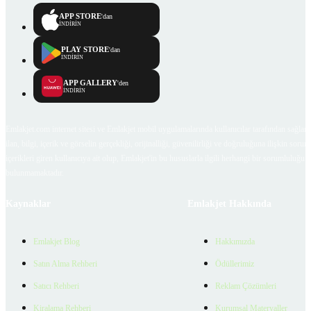
APP STORE
'dan
İNDİRİN
PLAY STORE
'dan
İNDİRİN
APP GALLERY
'den
İNDİRİN
Emlakjet.com internet sitesi ve Emlakjet mobil uygulamalarında kullanıcılar tarafından sağlana
ilan, bilgi, içerik ve görselin gerçekliği, orijinalliği, güvenilirliği ve doğruluğuna ilişkin soru
içerikleri giren kullanıcıya ait olup, Emlakjet'in bu hususlarla ilgili herhangi bir sorumluluğu
bulunmamaktadır.
Kaynaklar
Emlakjet Hakkında
Emlakjet Blog
Hakkımızda
Satın Alma Rehberi
Ödüllerimiz
Satıcı Rehberi
Reklam Çözümleri
Kiralama Rehberi
Kurumsal Materyaller