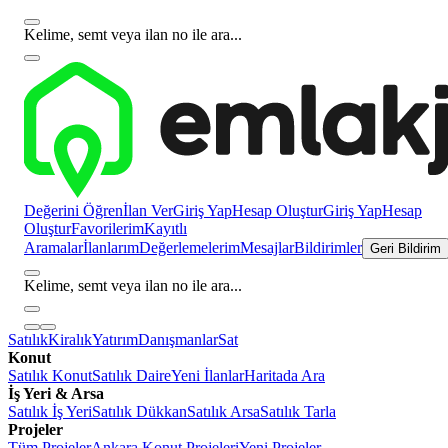
Kelime, semt veya ilan no ile ara...
Değerini Öğren
İlan Ver
Giriş Yap
Hesap Oluştur
Giriş Yap
Hesap
Oluştur
Favorilerim
Kayıtlı
Aramalar
İlanlarım
Değerlemelerim
Mesajlar
Bildirimler
Geri Bildirim
Kelime, semt veya ilan no ile ara...
Satılık
Kiralık
Yatırım
Danışmanlar
Sat
Konut
Satılık Konut
Satılık Daire
Yeni İlanlar
Haritada Ara
İş Yeri & Arsa
Satılık İş Yeri
Satılık Dükkan
Satılık Arsa
Satılık Tarla
Projeler
Tüm Projeler
Ankara Konut Projeleri
Yeni Projeler