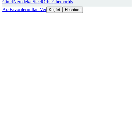
Cimri
Neredekal
SteelOrbis
Chemorbis
Ara
Favorilerim
İlan Ver
Keşfet
Hesabım