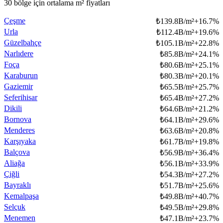
30 bölge için ortalama m² fiyatları
Çeşme
₺
139.8B/m²
+
16.7
%
Urla
₺
112.4B/m²
+
19.6
%
Güzelbahçe
₺
105.1B/m²
+
22.8
%
Narlıdere
₺
85.8B/m²
+
24.1
%
Foça
₺
80.6B/m²
+
25.1
%
Karaburun
₺
80.3B/m²
+
20.1
%
Gaziemir
₺
65.5B/m²
+
25.7
%
Seferihisar
₺
65.4B/m²
+
27.2
%
Dikili
₺
64.6B/m²
+
21.2
%
Bornova
₺
64.1B/m²
+
29.6
%
Menderes
₺
63.6B/m²
+
20.8
%
Karşıyaka
₺
61.7B/m²
+
19.8
%
Balçova
₺
56.9B/m²
+
36.4
%
Aliağa
₺
56.1B/m²
+
33.9
%
Çiğli
₺
54.3B/m²
+
27.2
%
Bayraklı
₺
51.7B/m²
+
25.6
%
Kemalpaşa
₺
49.8B/m²
+
40.7
%
Selçuk
₺
49.5B/m²
+
29.8
%
Menemen
₺
47.1B/m²
+
23.7
%