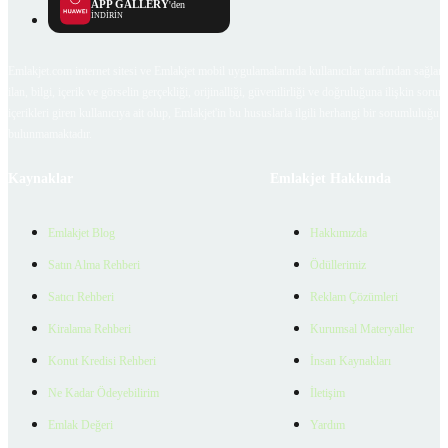
APP GALLERY
'den
İNDİRİN
Emlakjet.com internet sitesi ve Emlakjet mobil uygulamalarında kullanıcılar tarafından sağlana
ilan, bilgi, içerik ve görselin gerçekliği, orijinalliği, güvenilirliği ve doğruluğuna ilişkin soru
içerikleri giren kullanıcıya ait olup, Emlakjet'in bu hususlarla ilgili herhangi bir sorumluluğu
bulunmamaktadır.
Kaynaklar
Emlakjet Hakkında
Emlakjet Blog
Hakkımızda
Satın Alma Rehberi
Ödüllerimiz
Satıcı Rehberi
Reklam Çözümleri
Kiralama Rehberi
Kurumsal Materyaller
Konut Kredisi Rehberi
İnsan Kaynakları
Ne Kadar Ödeyebilirim
İletişim
Emlak Değeri
Yardım