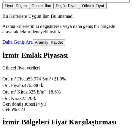
Fiyatı Düşen
Güncel İlan
Düşük Fiyat
Yüksek Fiyat
Bu Kriterlere Uygun İlan Bulunamadı
Arama kriterlerinizi değiştirerek veya daha geniş bir bölgede
arayarak tekrar deneyebilirsiniz.
Daha Geniş Ara
Aramayı Kaydet
İzmir Emlak Piyasası
Güncel fiyat verileri
Ort. m² Fiyatı
53.974 ₺/m²
+
21.0
%
Ort. Fiyat
6.476.880 ₺
Ort. m² Kirası
325 ₺/m²
+
18.6
%
Ort. Kira
32.520 ₺
Geri dönüş süresi
14 yıl
Getiri
%7.23
İzmir Bölgeleri Fiyat Karşılaştırması