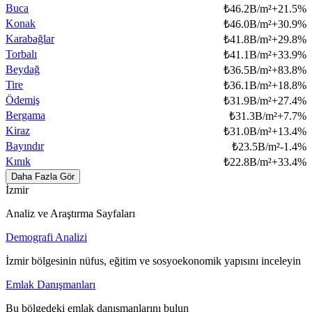
Buca
₺
46.2B/m²
+
21.5
%
Konak
₺
46.0B/m²
+
30.9
%
Karabağlar
₺
41.8B/m²
+
29.8
%
Torbalı
₺
41.1B/m²
+
33.9
%
Beydağ
₺
36.5B/m²
+
83.8
%
Tire
₺
36.1B/m²
+
18.8
%
Ödemiş
₺
31.9B/m²
+
27.4
%
Bergama
₺
31.3B/m²
+
7.7
%
Kiraz
₺
31.0B/m²
+
13.4
%
Bayındır
₺
23.5B/m²
-1.4
%
Kınık
₺
22.8B/m²
+
33.4
%
Daha Fazla Gör
İzmir
Analiz ve Araştırma Sayfaları
Demografi Analizi
İzmir bölgesinin nüfus, eğitim ve sosyoekonomik yapısını inceleyin
Emlak Danışmanları
Bu bölgedeki emlak danışmanlarını bulun