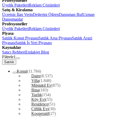
Profesyoneller
Üyelik Paketleri
Reklam Çözümleri
Satış & Kiralama
Ücretsiz İlan Verin
Değerini Öğren
Danışman Bul
Uzman
Danışmanlar
Profesyoneller
Üyelik Paketleri
Reklam Çözümleri
Piyasa
Satılık Konut Piyasası
Satılık Arsa Piyasası
Satılık Arazi
Piyasası
Satılık İş Yeri Piyasası
Kaynaklar
Satıcı Rehberi
Emlakjet Blog
Filtrele
1
Satılık
Konut
(11.784)
Daire
(8.537)
Villa
(1.848)
Müstakil Ev
(875)
Bina
(183)
Yazlık
(154)
Köy Evi
(55)
Residence
(51)
Çiftlik Evi
(30)
Kooperatif
(27)