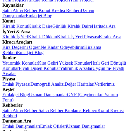
Kaynaklar
Satın Alma Rehberi
Konut Kredisi Rehberi
Uzman
Danışmanlar
Emlakjet Blog
Konut
Kiralık Konut
Kiralık Daire
Günlük Kiralık Daire
Haritada Ara
İş Yeri & Arsa
Kiralık İş Yeri
Kiralık Dükkan
Kiralık İş Yeri Piyasası
Kiralık Arsa
Kiracı Araçları
Kira Değerini Öğren
Ne Kadar Ödeyebilirim
Kiralama
Rehberi
Emlakjet Blog
İlanlar
Yatırımlık Konutlar
Kira Geliri Yüksek Konutlar
Hızlı Geri Dönüşlü
Konutlar
Fiyatı Düşen Konutlar
Yatırımlık Arsalar
Uygun m² Fiyatlı
Arsalar
Piyasa
Emlak Piyasası
Demografi Analizi
Değer Haritaları
Verilerimiz
Keşfet
Emlakjet Blog
Uzman Danışmanlar
GYF (Gayrimenkul Yatırım
Fonu)
Rehberler
Satın Alma Rehberi
Satıcı Rehberi
Kiralama Rehberi
Konut Kredisi
Rehberi
Danışman Ara
Emlak Danışmanları
Emlak Ofisleri
Uzman Danışmanlar