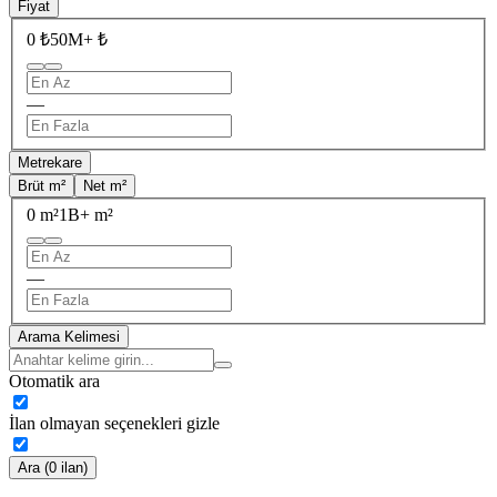
Fiyat
0 ₺
50M+ ₺
—
Metrekare
Brüt m²
Net m²
0 m²
1B+ m²
—
Arama Kelimesi
Otomatik ara
İlan olmayan seçenekleri gizle
Ara (0 ilan)