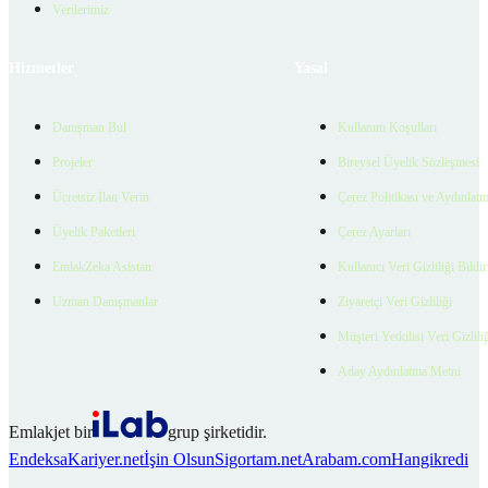
Verilerimiz
Hizmetler
Yasal
Danışman Bul
Kullanım Koşulları
Projeler
Bireysel Üyelik Sözleşmesi
Ücretsiz İlan Verin
Çerez Politikası ve Aydınlat
Üyelik Paketleri
Çerez Ayarları
EmlakZeka Asistan
Kullanıcı Veri Gizliliği Bildi
Uzman Danışmanlar
Ziyaretçi Veri Gizliliği
Müşteri Yetkilisi Veri Gizlili
Aday Aydınlatma Metni
Emlakjet bir
grup şirketidir.
Endeksa
Kariyer.net
İşin Olsun
Sigortam.net
Arabam.com
Hangikredi