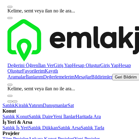
Kelime, semt veya ilan no ile ara...
Değerini Öğren
İlan Ver
Giriş Yap
Hesap Oluştur
Giriş Yap
Hesap
Oluştur
Favorilerim
Kayıtlı
Aramalar
İlanlarım
Değerlemelerim
Mesajlar
Bildirimler
Geri Bildirim
Kelime, semt veya ilan no ile ara...
Satılık
Kiralık
Yatırım
Danışmanlar
Sat
Konut
Satılık Konut
Satılık Daire
Yeni İlanlar
Haritada Ara
İş Yeri & Arsa
Satılık İş Yeri
Satılık Dükkan
Satılık Arsa
Satılık Tarla
Projeler
Tüm Projeler
Ankara Konut Projeleri
Yeni Projeler