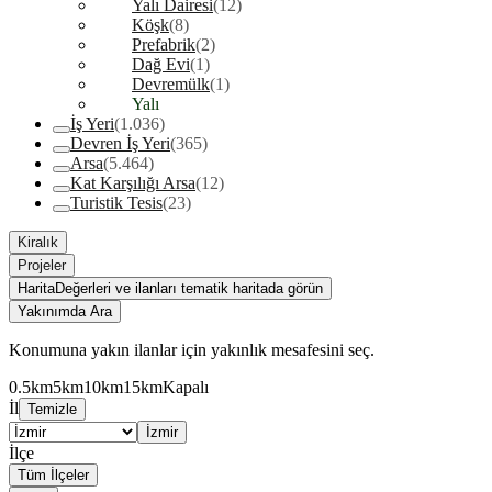
Yalı Dairesi
(12)
Köşk
(8)
Prefabrik
(2)
Dağ Evi
(1)
Devremülk
(1)
Yalı
İş Yeri
(1.036)
Devren İş Yeri
(365)
Arsa
(5.464)
Kat Karşılığı Arsa
(12)
Turistik Tesis
(23)
Kiralık
Projeler
Harita
Değerleri ve ilanları tematik haritada görün
Yakınımda Ara
Konumuna yakın ilanlar için yakınlık mesafesini seç.
0.5km
5km
10km
15km
Kapalı
İl
Temizle
İzmir
İlçe
Tüm İlçeler